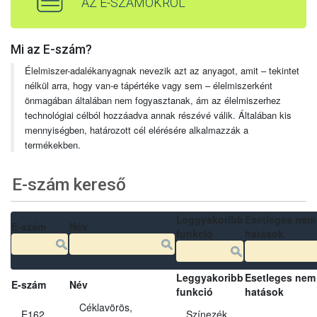
AZ E-SZÁMOKRÓL
Mi az E-szám?
Élelmiszer-adalékanyagnak nevezik azt az anyagot, amit – tekintet
nélkül arra, hogy van-e tápértéke vagy sem – élelmiszerként
önmagában általában nem fogyasztanak, ám az élelmiszerhez
technológiai célból hozzáadva annak részévé válik. Általában kis
mennyiségben, határozott cél elérésére alkalmazzák a
termékekben.
E-szám kereső
Leggyakoribb
Esetleges nem
E-szám
Név
funkció
hatások
Leggyakoribb
Esetleges nem
E-szám
Név
funkció
hatások
Céklavörös,
E162
Színezék