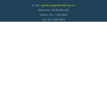
E-mail:
ugyfelszolgalat@nebih.gov.hu
Zöld szám: 06-80/263-244
Telefon: 06-1/ 336-9000
Fax: 06-1/336-9479