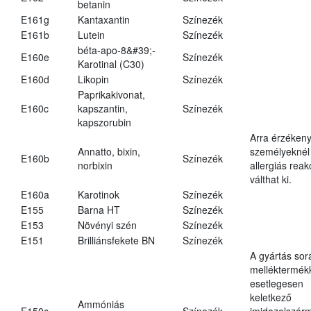
betanin
E161g
Kantaxantin
Színezék
E161b
Lutein
Színezék
béta-apo-8&#39;-
E160e
Színezék
Karotinal (C30)
E160d
Likopin
Színezék
Paprikakivonat,
E160c
kapszantin,
Színezék
kapszorubin
Arra érzéken
Annatto, bixin,
személyeknél
E160b
Színezék
norbixin
allergiás reak
válthat ki.
E160a
Karotinok
Színezék
E155
Barna HT
Színezék
E153
Növényi szén
Színezék
E151
Brilliánsfekete BN
Színezék
A gyártás sor
melléktermék
esetlegesen
keletkező
Ammóniás
E150c
Színezék
imidazolszár