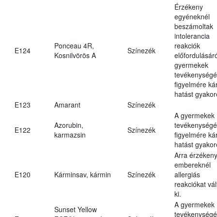
Érzékeny
egyéneknél
beszámoltak
intolerancia
Ponceau 4R,
reakciók
E124
Színezék
Kosnilvörös A
előfordulásáró
gyermekek
tevékenységé
figyelmére ká
hatást gyakor
E123
Amarant
Színezék
A gyermekek
Azorubin,
tevékenységé
E122
Színezék
karmazsin
figyelmére ká
hatást gyakor
Arra érzéken
embereknél
E120
Kárminsav, kármin
Színezék
allergiás
reakciókat vál
ki.
A gyermekek
Sunset Yellow
tevékenységé