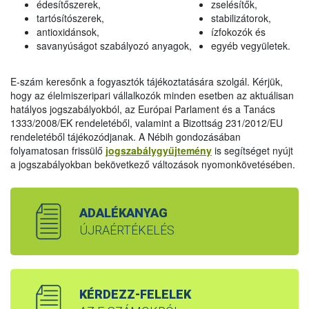
édesítőszerek,
zselésítők,
tartósítószerek,
stabilizátorok,
antioxidánsok,
ízfokozók és
savanyúságot szabályozó anyagok,
egyéb vegyületek.
E-szám keresőnk a fogyasztók tájékoztatására szolgál. Kérjük,
hogy az élelmiszeripari vállalkozók minden esetben az aktuálisan
hatályos jogszabályokból, az Európai Parlament és a Tanács
1333/2008/EK rendeletéből, valamint a Bizottság 231/2012/EU
rendeletéből tájékozódjanak. A Nébih gondozásában
folyamatosan frissülő
jogszabálygyűjtemény
is segítséget nyújt
a jogszabályokban bekövetkező változások nyomonkövetésében.
ADALÉKANYAG
ÚJRAÉRTÉKELÉS
KÉRDEZZ-FELELEK