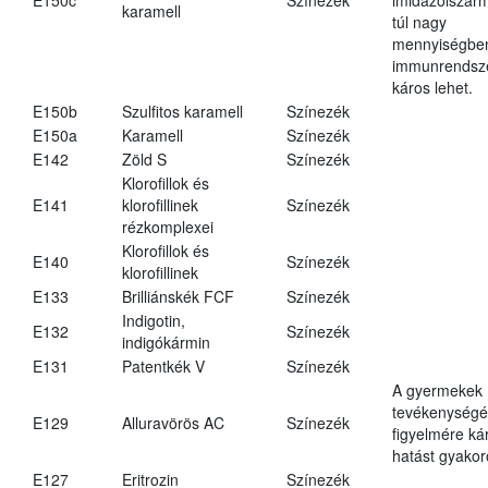
karamell
túl nagy
mennyiségbe
immunrendsz
káros lehet.
E150b
Szulfitos karamell
Színezék
E150a
Karamell
Színezék
E142
Zöld S
Színezék
Klorofillok és
E141
klorofillinek
Színezék
rézkomplexei
Klorofillok és
E140
Színezék
klorofillinek
E133
Brilliánskék FCF
Színezék
Indigotin,
E132
Színezék
indigókármin
E131
Patentkék V
Színezék
A gyermekek
tevékenységé
E129
Alluravörös AC
Színezék
figyelmére ká
hatást gyakor
E127
Eritrozin
Színezék