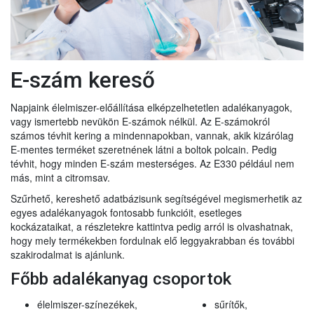
E-szám kereső
Napjaink élelmiszer-előállítása elképzelhetetlen adalékanyagok,
vagy ismertebb nevükön E-számok nélkül. Az E-számokról
számos tévhit kering a mindennapokban, vannak, akik kizárólag
E-mentes terméket szeretnének látni a boltok polcain. Pedig
tévhit, hogy minden E-szám mesterséges. Az E330 például nem
más, mint a citromsav.
Szűrhető, kereshető adatbázisunk segítségével megismerhetik az
egyes adalékanyagok fontosabb funkcióit, esetleges
kockázataikat, a részletekre kattintva pedig arról is olvashatnak,
hogy mely termékekben fordulnak elő leggyakrabban és további
szakirodalmat is ajánlunk.
Főbb adalékanyag csoportok
élelmiszer-színezékek,
sűrítők,