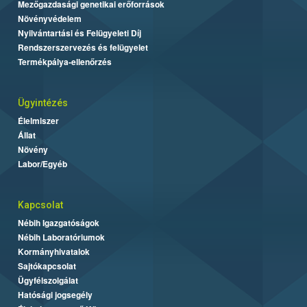
Mezőgazdasági genetikai erőforrások
Növényvédelem
Nyilvántartási és Felügyeleti Díj
Rendszerszervezés és felügyelet
Termékpálya-ellenőrzés
Ügyintézés
Élelmiszer
Állat
Növény
Labor/Egyéb
Kapcsolat
Nébih Igazgatóságok
Nébih Laboratóriumok
Kormányhivatalok
Sajtókapcsolat
Ügyfélszolgálat
Hatósági jogsegély