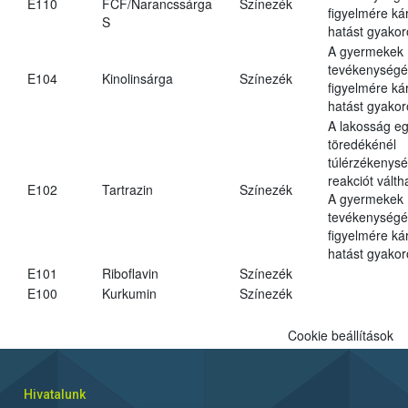
E110
FCF/Narancssárga
Színezék
figyelmére ká
S
hatást gyakor
A gyermekek
tevékenységé
E104
Kinolinsárga
Színezék
figyelmére ká
hatást gyakor
A lakosság eg
töredékénél
túlérzékenysé
reakciót váltha
E102
Tartrazin
Színezék
A gyermekek
tevékenységé
figyelmére ká
hatást gyakor
E101
Riboflavin
Színezék
E100
Kurkumin
Színezék
Cookie beállítások
Hivatalunk