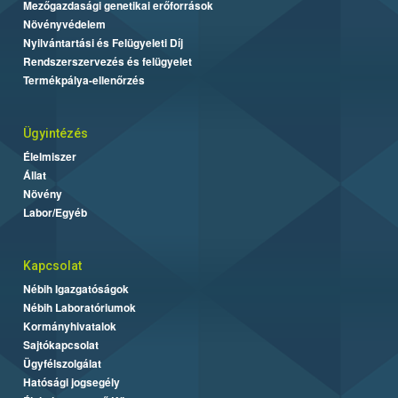
Mezőgazdasági genetikai erőforrások
Növényvédelem
Nyilvántartási és Felügyeleti Díj
Rendszerszervezés és felügyelet
Termékpálya-ellenőrzés
Ügyintézés
Élelmiszer
Állat
Növény
Labor/Egyéb
Kapcsolat
Nébih Igazgatóságok
Nébih Laboratóriumok
Kormányhivatalok
Sajtókapcsolat
Ügyfélszolgálat
Hatósági jogsegély