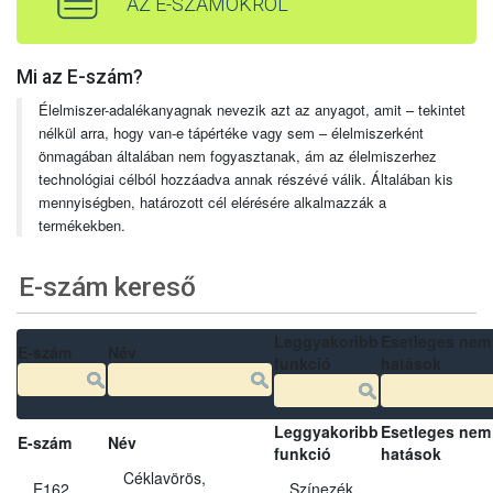
AZ E-SZÁMOKRÓL
Mi az E-szám?
Élelmiszer-adalékanyagnak nevezik azt az anyagot, amit – tekintet
nélkül arra, hogy van-e tápértéke vagy sem – élelmiszerként
önmagában általában nem fogyasztanak, ám az élelmiszerhez
technológiai célból hozzáadva annak részévé válik. Általában kis
mennyiségben, határozott cél elérésére alkalmazzák a
termékekben.
E-szám kereső
Leggyakoribb
Esetleges nem
E-szám
Név
funkció
hatások
Leggyakoribb
Esetleges nem
E-szám
Név
funkció
hatások
Céklavörös,
E162
Színezék