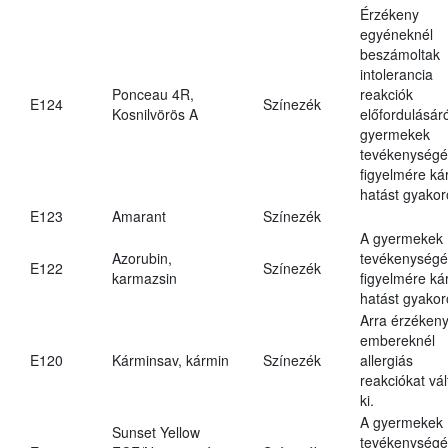
Érzékeny
egyéneknél
beszámoltak
intolerancia
Ponceau 4R,
reakciók
E124
Színezék
Kosnilvörös A
előfordulásáró
gyermekek
tevékenységé
figyelmére ká
hatást gyakor
E123
Amarant
Színezék
A gyermekek
Azorubin,
tevékenységé
E122
Színezék
karmazsin
figyelmére ká
hatást gyakor
Arra érzéken
embereknél
E120
Kárminsav, kármin
Színezék
allergiás
reakciókat vál
ki.
A gyermekek
Sunset Yellow
tevékenységé