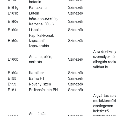
betanin
E161g
Kantaxantin
Színezék
E161b
Lutein
Színezék
béta-apo-8&#39;-
E160e
Színezék
Karotinal (C30)
E160d
Likopin
Színezék
Paprikakivonat,
E160c
kapszantin,
Színezék
kapszorubin
Arra érzéken
Annatto, bixin,
személyeknél
E160b
Színezék
norbixin
allergiás reak
válthat ki.
E160a
Karotinok
Színezék
E155
Barna HT
Színezék
E153
Növényi szén
Színezék
E151
Brilliánsfekete BN
Színezék
A gyártás sor
melléktermék
esetlegesen
keletkező
Ammóniás
E150c
Színezék
imidazolszár