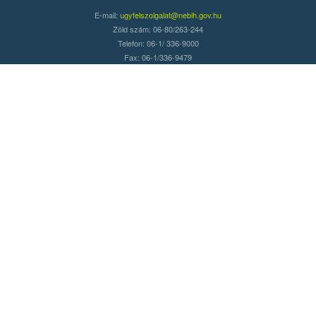
E-mail:
ugyfelszolgalat@nebih.gov.hu
Zöld szám: 06-80/263-244
Telefon: 06-1/ 336-9000
Fax: 06-1/336-9479