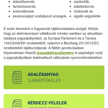
édesítőszerek,
zselésítők,
tartósítószerek,
stabilizátorok,
antioxidánsok,
ízfokozók és
savanyúságot szabályozó anyagok,
egyéb vegyületek.
E-szám keresőnk a fogyasztók tájékoztatására szolgál. Kérjük,
hogy az élelmiszeripari vállalkozók minden esetben az aktuálisan
hatályos jogszabályokból, az Európai Parlament és a Tanács
1333/2008/EK rendeletéből, valamint a Bizottság 231/2012/EU
rendeletéből tájékozódjanak. A Nébih gondozásában
folyamatosan frissülő
jogszabálygyűjtemény
is segítséget nyújt
a jogszabályokban bekövetkező változások nyomonkövetésében.
ADALÉKANYAG
ÚJRAÉRTÉKELÉS
KÉRDEZZ-FELELEK