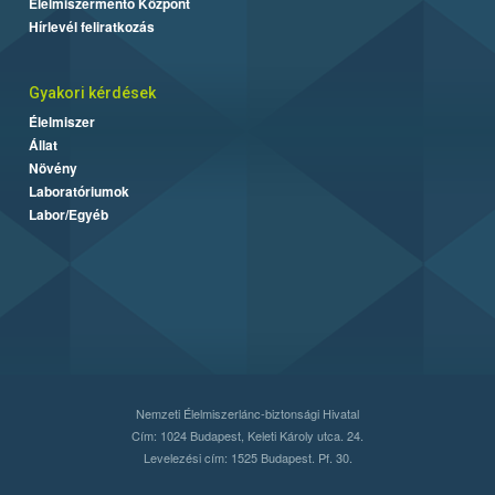
Élelmiszermentő Központ
Hírlevél feliratkozás
Gyakori kérdések
Élelmiszer
Állat
Növény
Laboratóriumok
Labor/Egyéb
Nemzeti Élelmiszerlánc-biztonsági Hivatal
Cím: 1024 Budapest, Keleti Károly utca. 24.
Levelezési cím: 1525 Budapest. Pf. 30.