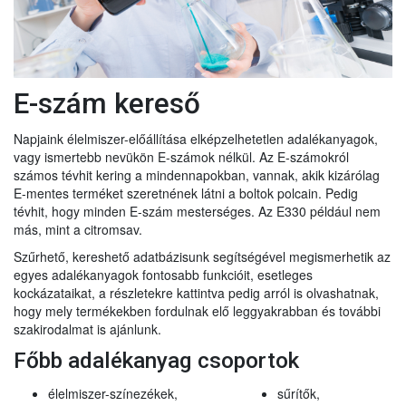
E-szám kereső
Napjaink élelmiszer-előállítása elképzelhetetlen adalékanyagok,
vagy ismertebb nevükön E-számok nélkül. Az E-számokról
számos tévhit kering a mindennapokban, vannak, akik kizárólag
E-mentes terméket szeretnének látni a boltok polcain. Pedig
tévhit, hogy minden E-szám mesterséges. Az E330 például nem
más, mint a citromsav.
Szűrhető, kereshető adatbázisunk segítségével megismerhetik az
egyes adalékanyagok fontosabb funkcióit, esetleges
kockázataikat, a részletekre kattintva pedig arról is olvashatnak,
hogy mely termékekben fordulnak elő leggyakrabban és további
szakirodalmat is ajánlunk.
Főbb adalékanyag csoportok
élelmiszer-színezékek,
sűrítők,