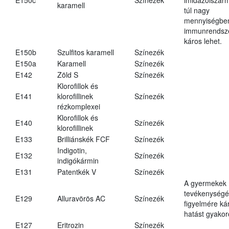
karamell
túl nagy
mennyiségbe
immunrendsz
káros lehet.
E150b
Szulfitos karamell
Színezék
E150a
Karamell
Színezék
E142
Zöld S
Színezék
Klorofillok és
E141
klorofillinek
Színezék
rézkomplexei
Klorofillok és
E140
Színezék
klorofillinek
E133
Brilliánskék FCF
Színezék
Indigotin,
E132
Színezék
indigókármin
E131
Patentkék V
Színezék
A gyermekek
tevékenységé
E129
Alluravörös AC
Színezék
figyelmére ká
hatást gyakor
E127
Eritrozin
Színezék