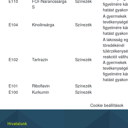
E110
FCF/Narancssárga
Színezék
figyelmére ká
S
hatást gyakor
A gyermekek
tevékenységé
E104
Kinolinsárga
Színezék
figyelmére ká
hatást gyakor
A lakosság eg
töredékénél
túlérzékenysé
reakciót váltha
E102
Tartrazin
Színezék
A gyermekek
tevékenységé
figyelmére ká
hatást gyakor
E101
Riboflavin
Színezék
E100
Kurkumin
Színezék
Cookie beállítások
Hivatalunk