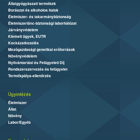
Állatgyógyászati termékek
Borászat és alkoholos italok
Élelmiszer- és takarmánybiztonság
Élelmiszerlánc-biztonsági laborhálózat
Járványvédelem
Kiemelt ügyek, EUTR
Kockázatkezelés
Mezőgazdasági genetikai erőforrások
Növényvédelem
Nyilvántartási és Felügyeleti Díj
Rendszerszervezés és felügyelet
Termékpálya-ellenőrzés
Ügyintézés
Élelmiszer
Állat
Növény
Labor/Egyéb