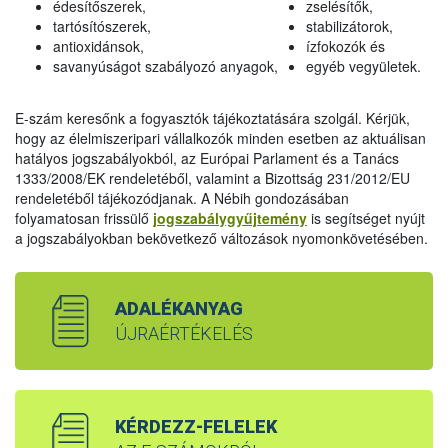
édesítőszerek,
zselésítők,
tartósítószerek,
stabilizátorok,
antioxidánsok,
ízfokozók és
savanyúságot szabályozó anyagok,
egyéb vegyületek.
E-szám keresőnk a fogyasztók tájékoztatására szolgál. Kérjük,
hogy az élelmiszeripari vállalkozók minden esetben az aktuálisan
hatályos jogszabályokból, az Európai Parlament és a Tanács
1333/2008/EK rendeletéből, valamint a Bizottság 231/2012/EU
rendeletéből tájékozódjanak. A Nébih gondozásában
folyamatosan frissülő
jogszabálygyűjtemény
is segítséget nyújt
a jogszabályokban bekövetkező változások nyomonkövetésében.
ADALÉKANYAG
ÚJRAÉRTÉKELÉS
KÉRDEZZ-FELELEK