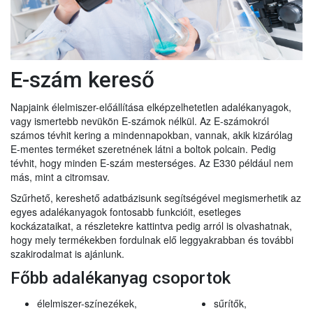
E-szám kereső
Napjaink élelmiszer-előállítása elképzelhetetlen adalékanyagok,
vagy ismertebb nevükön E-számok nélkül. Az E-számokról
számos tévhit kering a mindennapokban, vannak, akik kizárólag
E-mentes terméket szeretnének látni a boltok polcain. Pedig
tévhit, hogy minden E-szám mesterséges. Az E330 például nem
más, mint a citromsav.
Szűrhető, kereshető adatbázisunk segítségével megismerhetik az
egyes adalékanyagok fontosabb funkcióit, esetleges
kockázataikat, a részletekre kattintva pedig arról is olvashatnak,
hogy mely termékekben fordulnak elő leggyakrabban és további
szakirodalmat is ajánlunk.
Főbb adalékanyag csoportok
élelmiszer-színezékek,
sűrítők,