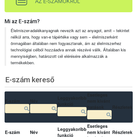
AZ E-SZÁMOKRÓL
Mi az E-szám?
Élelmiszer-adalékanyagnak nevezik azt az anyagot, amit – tekintet
nélkül arra, hogy van-e tápértéke vagy sem – élelmiszerként
önmagában általában nem fogyasztanak, ám az élelmiszerhez
technológiai célból hozzáadva annak részévé válik. Általában kis
mennyiségben, határozott cél elérésére alkalmazzák a
termékekben.
E-szám kereső
Esetleges
Leggyakoribb
E-szám
Név
nem kívánt
funkció
hatások
Részletek
Esetleges
Leggyakoribb
E-szám
Név
nem kívánt
Részletek
funkció