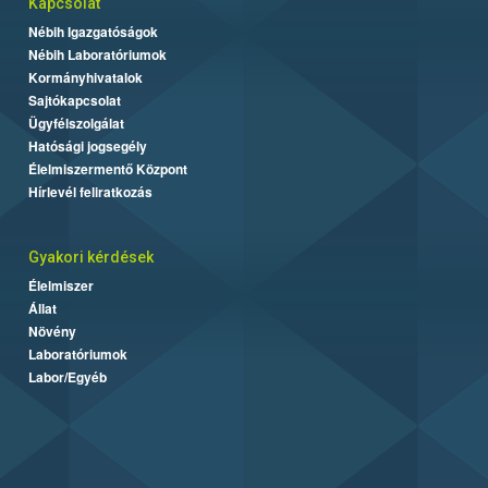
Kapcsolat
Nébih Igazgatóságok
Nébih Laboratóriumok
Kormányhivatalok
Sajtókapcsolat
Ügyfélszolgálat
Hatósági jogsegély
Élelmiszermentő Központ
Hírlevél feliratkozás
Gyakori kérdések
Élelmiszer
Állat
Növény
Laboratóriumok
Labor/Egyéb