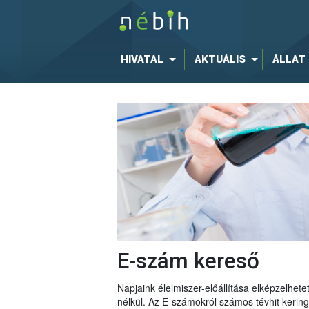
HIVATAL
AKTUÁLIS
ÁLLAT
E-szám kereső
Napjaink élelmiszer-előállítása elképzelhe
nélkül. Az E-számokról számos tévhit keri