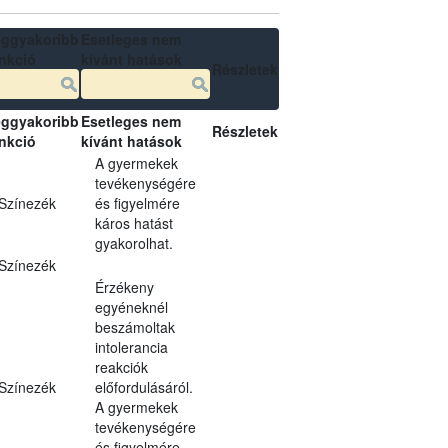
ggyakoribb
Esetleges nem
nkció
kívánt hatások
Részletek
ggyakoribb
Esetleges nem
Részletek
nkció
kívánt hatások
A gyermekek
tevékenységére
Színezék
és figyelmére
káros hatást
gyakorolhat.
Színezék
Érzékeny
egyéneknél
beszámoltak
intolerancia
reakciók
Színezék
előfordulásáról.
A gyermekek
tevékenységére
és figyelmére