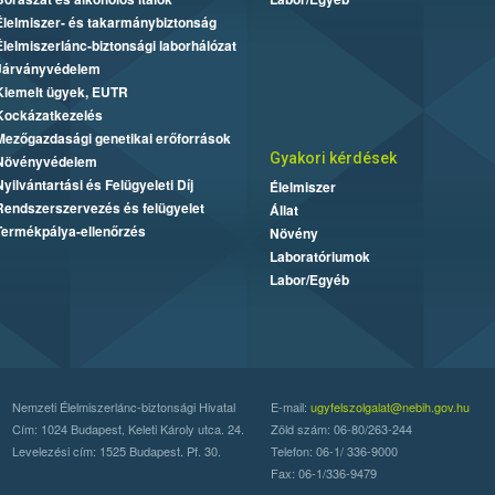
Élelmiszer- és takarmánybiztonság
Élelmiszerlánc-biztonsági laborhálózat
Járványvédelem
Kiemelt ügyek, EUTR
Kockázatkezelés
Mezőgazdasági genetikai erőforrások
Gyakori kérdések
Növényvédelem
Nyilvántartási és Felügyeleti Díj
Élelmiszer
Rendszerszervezés és felügyelet
Állat
Termékpálya-ellenőrzés
Növény
Laboratóriumok
Labor/Egyéb
Nemzeti Élelmiszerlánc-biztonsági Hivatal
E-mail:
ugyfelszolgalat@nebih.gov.hu
Cím: 1024 Budapest, Keleti Károly utca. 24.
Zöld szám: 06-80/263-244
Levelezési cím: 1525 Budapest. Pf. 30.
Telefon: 06-1/ 336-9000
Fax: 06-1/336-9479