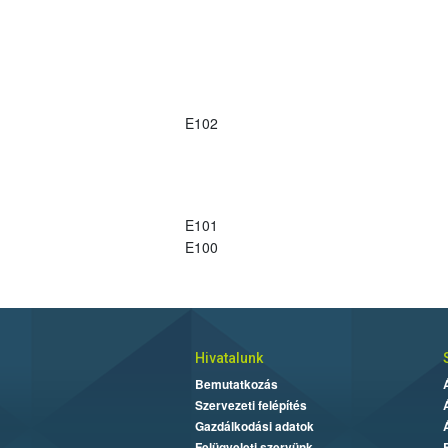
E102
E101
E100
Hivatalunk
Bemutatkozás
Szervezeti felépítés
Gazdálkodási adatok
Felügyeleti szervünk