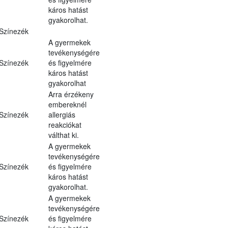
káros hatást
gyakorolhat.
Színezék
A gyermekek
tevékenységére
Színezék
és figyelmére
káros hatást
gyakorolhat
Arra érzékeny
embereknél
Színezék
allergiás
reakciókat
válthat ki.
A gyermekek
tevékenységére
Színezék
és figyelmére
káros hatást
gyakorolhat.
A gyermekek
tevékenységére
Színezék
és figyelmére