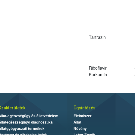
Tartrazin
Riboflavin
Kurkumin
Szakterületek
Ügyintézés
Állat-egészségügy és állatvédelem
Élelmiszer
Állategészségügyi diagnosztika
Állat
Állatgyógyászati termékek
Növény
Borászat és alkoholos italok
Labor/Egyéb