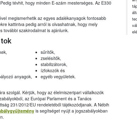
n. Pedig tévhit, hogy minden E-szám mesterséges. Az E330
tá
ál
gével megismerhetik az egyes adalékanyagok fontosabb
te
ekre kattintva pedig arról is olvashatnak, hogy mely
vá
 további szakirodalmat is ajánlunk.
el
rtok
kek,
sűrítők,
zselésítők,
stabilizátorok,
ízfokozók és
ályozó anyagok,
egyéb vegyületek.
a szolgál. Kérjük, hogy az élelmiszeripari vállalkozók
szabályokból, az Európai Parlament és a Tanács
ttság 231/2012/EU rendeletéből tájékozódjanak. A Nébih
abálygyűjtemény
is segítséget nyújt a jogszabályokban
n.