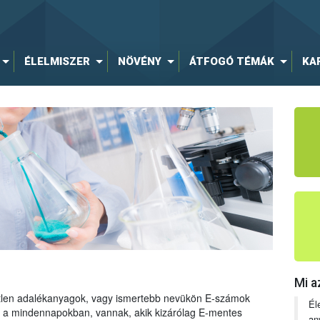
ÉLELMISZER
NÖVÉNY
ÁTFOGÓ TÉMÁK
KA
Mi a
tetlen adalékanyagok, vagy ismertebb nevükön E-számok
Él
ng a mindennapokban, vannak, akik kizárólag E-mentes
an