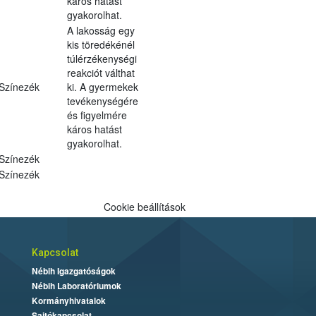
káros hatást
gyakorolhat.
A lakosság egy
kis töredékénél
túlérzékenységi
reakciót válthat
Színezék
ki. A gyermekek
tevékenységére
és figyelmére
káros hatást
gyakorolhat.
Színezék
Színezék
Cookie beállítások
Kapcsolat
Nébih Igazgatóságok
Nébih Laboratóriumok
Kormányhivatalok
Sajtókapcsolat