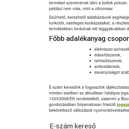
terméket szeretnének látni a boltok polcai
például nem más, mint a citromsav.
Szűrhető, kereshető adatbázisunk segítsé
funkcióit, esetleges kockázataikat, a részlet
termékekben fordulnak elő leggyakrabban és
Főbb adalékanyag csopo
élelmiszer-színezé
édesítőszerek,
tartósítószerek,
antioxidánsok,
savanyúságot szab
E-szám keresőnk a fogyasztók tájékoztatásár
minden esetben az aktuálisan hatályos jog
1333/2008/EK rendeletéből, valamint a Bizo
gondozásában folyamatosan frissülő
jogsz
bekövetkező változások nyomonkövetésébe
E-szám kereső