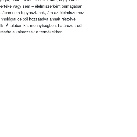
pértéke vagy sem – élelmiszerként önmagában
talában nem fogyasztanak, ám az élelmiszerhez
chnológiai célból hozzáadva annak részévé
lik. Általában kis mennyiségben, határozott cél
érésére alkalmazzák a termékekben.