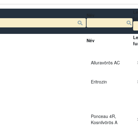
Le
Név
fu
Le
Név
fu
Alluravörös AC
Eritrozin
Ponceau 4R,
Kosnilvörös A