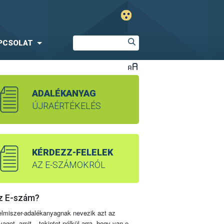
PCSOLAT
ADALÉKANYAG
ÚJRAÉRTÉKELÉS
KÉRDEZZ-FELELEK
AZ E-SZÁMOKRÓL
z E-szám?
elmiszer-adalékanyagnak nevezik azt az
yagot, amit – tekintet nélkül arra, hogy van-e