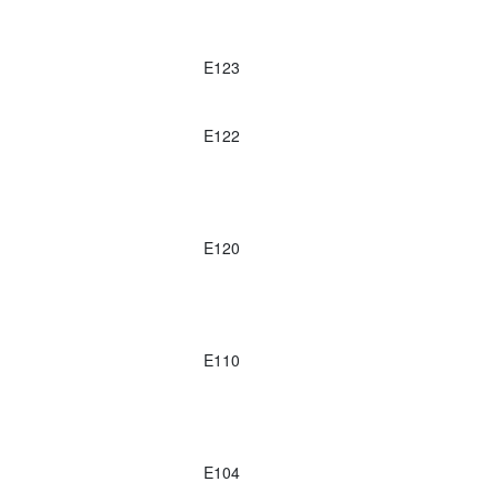
E123
E122
E120
E110
E104