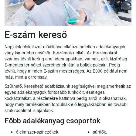
E-szám kereső
Napjaink élelmiszer-előállítása elképzelhetetlen adalékanyagok,
vagy ismertebb nevükön E-számok nélkül. Az E-számokról
számos tévhit kering a mindennapokban, vannak, akik kizárólag
E-mentes terméket szeretnének látni a boltok polcain. Pedig
tévhit, hogy minden E-szám mesterséges. Az E330 például nem
más, mint a citromsav.
Szűrhető, kereshető adatbázisunk segítségével megismerhetik az
egyes adalékanyagok fontosabb funkcióit, esetleges
kockázataikat, a részletekre kattintva pedig arról is olvashatnak,
hogy mely termékekben fordulnak elő leggyakrabban és további
szakirodalmat is ajánlunk.
Főbb adalékanyag csoportok
élelmiszer-színezékek,
sűrítők,