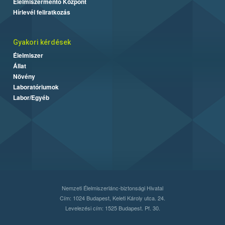
Élelmiszermentő Központ
Hírlevél feliratkozás
Gyakori kérdések
Élelmiszer
Állat
Növény
Laboratóriumok
Labor/Egyéb
Nemzeti Élelmiszerlánc-biztonsági Hivatal
Cím: 1024 Budapest, Keleti Károly utca. 24.
Levelezési cím: 1525 Budapest. Pf. 30.