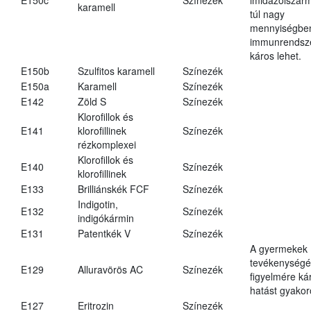
karamell
túl nagy
mennyiségbe
immunrendsz
káros lehet.
E150b
Szulfitos karamell
Színezék
E150a
Karamell
Színezék
E142
Zöld S
Színezék
Klorofillok és
E141
klorofillinek
Színezék
rézkomplexei
Klorofillok és
E140
Színezék
klorofillinek
E133
Brilliánskék FCF
Színezék
Indigotin,
E132
Színezék
indigókármin
E131
Patentkék V
Színezék
A gyermekek
tevékenységé
E129
Alluravörös AC
Színezék
figyelmére ká
hatást gyakor
E127
Eritrozin
Színezék