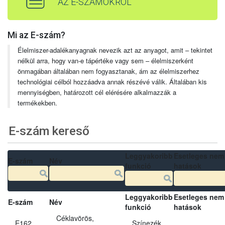
AZ E-SZÁMOKRÓL
Mi az E-szám?
Élelmiszer-adalékanyagnak nevezik azt az anyagot, amit – tekintet
nélkül arra, hogy van-e tápértéke vagy sem – élelmiszerként
önmagában általában nem fogyasztanak, ám az élelmiszerhez
technológiai célból hozzáadva annak részévé válik. Általában kis
mennyiségben, határozott cél elérésére alkalmazzák a
termékekben.
E-szám kereső
Leggyakoribb
Esetleges nem
E-szám
Név
funkció
hatások
Leggyakoribb
Esetleges nem
E-szám
Név
funkció
hatások
Céklavörös,
E162
Színezék