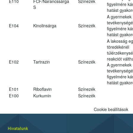
E110
FCF/Narancssárga
Színezék
figyelmére ká
S
hatást gyakor
A gyermekek
tevékenységé
E104
Kinolinsárga
Színezék
figyelmére ká
hatást gyakor
A lakosság eg
töredékénél
túlérzékenysé
reakciót váltha
E102
Tartrazin
Színezék
A gyermekek
tevékenységé
figyelmére ká
hatást gyakor
E101
Riboflavin
Színezék
E100
Kurkumin
Színezék
Cookie beállítások
Hivatalunk