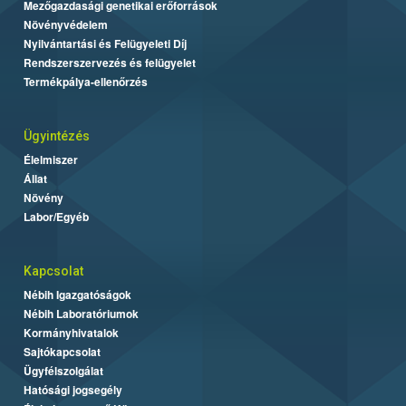
Mezőgazdasági genetikai erőforrások
Növényvédelem
Nyilvántartási és Felügyeleti Díj
Rendszerszervezés és felügyelet
Termékpálya-ellenőrzés
Ügyintézés
Élelmiszer
Állat
Növény
Labor/Egyéb
Kapcsolat
Nébih Igazgatóságok
Nébih Laboratóriumok
Kormányhivatalok
Sajtókapcsolat
Ügyfélszolgálat
Hatósági jogsegély