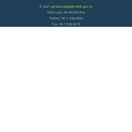
E-mail:
ugyfelszolgalat@nebih.gov.hu
Zöld szám: 06-80/263-244
Telefon: 06-1/ 336-9000
Fax: 06-1/336-9479