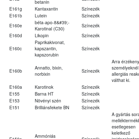
betanin
E161g
Kantaxantin
Színezék
E161b
Lutein
Színezék
béta-apo-8&#39;-
E160e
Színezék
Karotinal (C30)
E160d
Likopin
Színezék
Paprikakivonat,
E160c
kapszantin,
Színezék
kapszorubin
Arra érzéken
Annatto, bixin,
személyeknél
E160b
Színezék
norbixin
allergiás reak
válthat ki.
E160a
Karotinok
Színezék
E155
Barna HT
Színezék
E153
Növényi szén
Színezék
E151
Brilliánsfekete BN
Színezék
A gyártás sor
melléktermék
esetlegesen
keletkező
Ammóniás
E150c
Színezék
imidazolszár