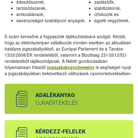
édesítőszerek,
zselésítők,
tartósítószerek,
stabilizátorok,
antioxidánsok,
ízfokozók és
savanyúságot szabályozó anyagok,
egyéb vegyületek.
E-szám keresőnk a fogyasztók tájékoztatására szolgál. Kérjük,
hogy az élelmiszeripari vállalkozók minden esetben az aktuálisan
hatályos jogszabályokból, az Európai Parlament és a Tanács
1333/2008/EK rendeletéből, valamint a Bizottság 231/2012/EU
rendeletéből tájékozódjanak. A Nébih gondozásában
folyamatosan frissülő
jogszabálygyűjtemény
is segítséget nyújt
a jogszabályokban bekövetkező változások nyomonkövetésében.
ADALÉKANYAG
ÚJRAÉRTÉKELÉS
KÉRDEZZ-FELELEK