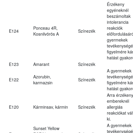
Érzékeny
egyéneknél
beszámoltak
intolerancia
Ponceau 4R,
reakciók
E124
Színezék
Kosnilvörös A
előfordulásáró
gyermekek
tevékenységé
figyelmére ká
hatást gyakor
E123
Amarant
Színezék
A gyermekek
Azorubin,
tevékenységé
E122
Színezék
karmazsin
figyelmére ká
hatást gyakor
Arra érzéken
embereknél
E120
Kárminsav, kármin
Színezék
allergiás
reakciókat vál
ki.
A gyermekek
Sunset Yellow
tevékenységé