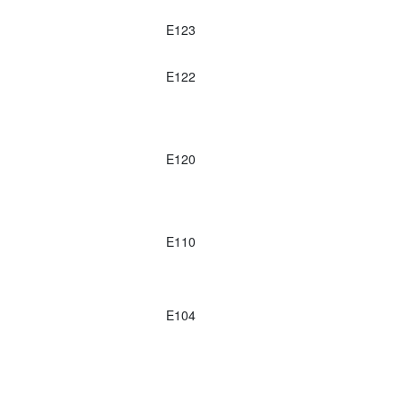
E123
E122
E120
E110
E104