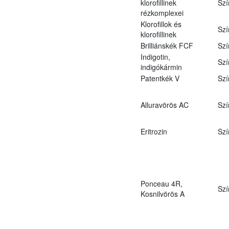
klorofillinek
Szí
rézkomplexei
Klorofillok és
Szí
klorofillinek
Brilliánskék FCF
Szí
Indigotin,
Szí
indigókármin
Patentkék V
Szí
Alluravörös AC
Szí
Eritrozin
Szí
Ponceau 4R,
Szí
Kosnilvörös A