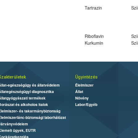
Tartrazin
Szí
Riboflavin
Szí
Kurkumin
Szí
Szakterületek
Ügyintézés
Állat-egészségügy és állatvédelem
Élelmiszer
Állategészségügyi diagnosztika
Állat
Állatgyógyászati termékek
Növény
Borászat és alkoholos italok
Labor/Egyéb
Élelmiszer- és takarmánybiztonság
Élelmiszerlánc-biztonsági laborhálózat
Járványvédelem
Kiemelt ügyek, EUTR
Kockázatkezelés