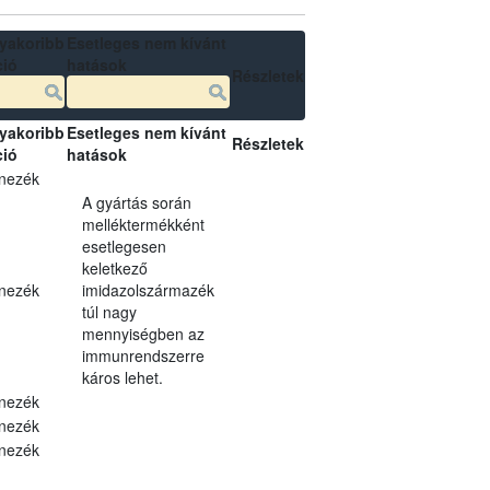
yakoribb
Esetleges nem kívánt
ció
hatások
Részletek
yakoribb
Esetleges nem kívánt
Részletek
ció
hatások
nezék
A gyártás során
melléktermékként
esetlegesen
keletkező
nezék
imidazolszármazék
túl nagy
mennyiségben az
immunrendszerre
káros lehet.
nezék
nezék
nezék