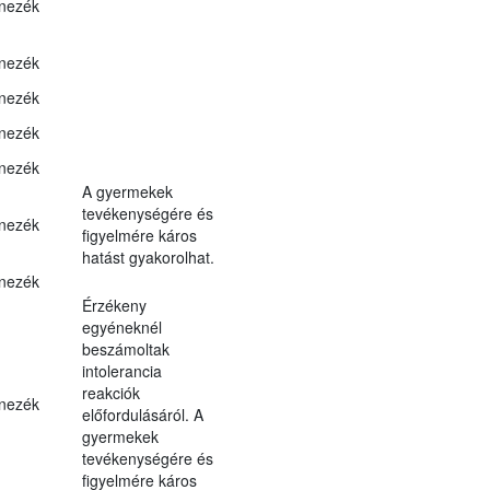
nezék
nezék
nezék
nezék
nezék
A gyermekek
tevékenységére és
nezék
figyelmére káros
hatást gyakorolhat.
nezék
Érzékeny
egyéneknél
beszámoltak
intolerancia
reakciók
nezék
előfordulásáról. A
gyermekek
tevékenységére és
figyelmére káros