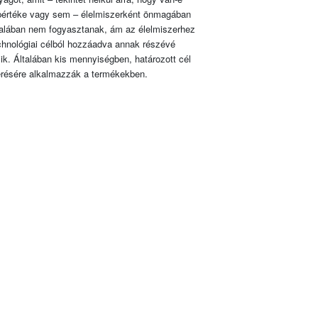
pértéke vagy sem – élelmiszerként önmagában
talában nem fogyasztanak, ám az élelmiszerhez
chnológiai célból hozzáadva annak részévé
lik. Általában kis mennyiségben, határozott cél
érésére alkalmazzák a termékekben.