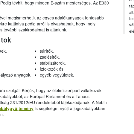
n. Pedig tévhit, hogy minden E-szám mesterséges. Az E330
tá
ál
gével megismerhetik az egyes adalékanyagok fontosabb
te
ekre kattintva pedig arról is olvashatnak, hogy mely
vá
 további szakirodalmat is ajánlunk.
el
rtok
kek,
sűrítők,
zselésítők,
stabilizátorok,
ízfokozók és
ályozó anyagok,
egyéb vegyületek.
a szolgál. Kérjük, hogy az élelmiszeripari vállalkozók
szabályokból, az Európai Parlament és a Tanács
ttság 231/2012/EU rendeletéből tájékozódjanak. A Nébih
abálygyűjtemény
is segítséget nyújt a jogszabályokban
n.