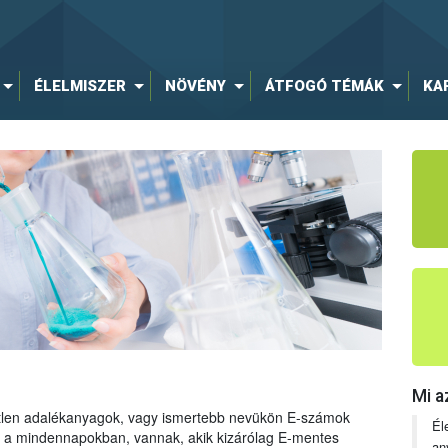
ÉLELMISZER
NÖVÉNY
ÁTFOGÓ TÉMÁK
KA
Mi a
tetlen adalékanyagok, vagy ismertebb nevükön E-számok
Él
ng a mindennapokban, vannak, akik kizárólag E-mentes
an