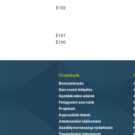
E102
E101
E100
Hivatalunk
Bemutatkozás
Szervezeti felépítés
Gazdálkodási adatok
Felügyeleti szervünk
Projektek
Kapcsolódó linkek
Adatkezelési tájékoztató
Akadálymentességi nyilatkozat
Üzemeltetési információ