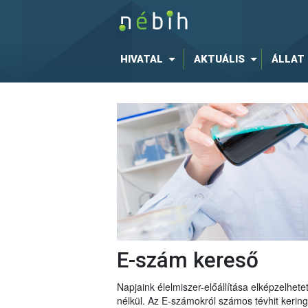
HIVATAL
AKTUÁLIS
ÁLLAT
E-szám kereső
Napjaink élelmiszer-előállítása elképzelhe
nélkül. Az E-számokról számos tévhit keri