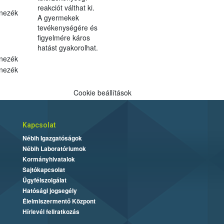
reakciót válthat ki.
nezék
A gyermekek
tevékenységére és
figyelmére káros
hatást gyakorolhat.
nezék
nezék
Cookie beállítások
Kapcsolat
Nébih Igazgatóságok
Nébih Laboratóriumok
Kormányhivatalok
Sajtókapcsolat
Ügyfélszolgálat
Hatósági jogsegély
Élelmiszermentő Központ
Hírlevél feliratkozás