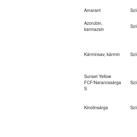
Amarant
Szí
Azorubin,
Szí
karmazsin
Kárminsav, kármin
Szí
Sunset Yellow
FCF/Narancssárga
Szí
S
Kinolinsárga
Szí