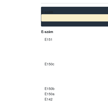
E-szám
E-szám
E151
E150c
E150b
E150a
E142