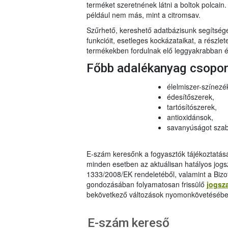
terméket szeretnének látni a boltok polcai
például nem más, mint a citromsav.
Szűrhető, kereshető adatbázisunk segítsé
funkcióit, esetleges kockázataikat, a részlet
termékekben fordulnak elő leggyakrabban és
Főbb adalékanyag csopo
élelmiszer-színezé
édesítőszerek,
tartósítószerek,
antioxidánsok,
savanyúságot szab
E-szám keresőnk a fogyasztók tájékoztatásár
minden esetben az aktuálisan hatályos jog
1333/2008/EK rendeletéből, valamint a Bizo
gondozásában folyamatosan frissülő
jogsz
bekövetkező változások nyomonkövetésébe
E-szám kereső