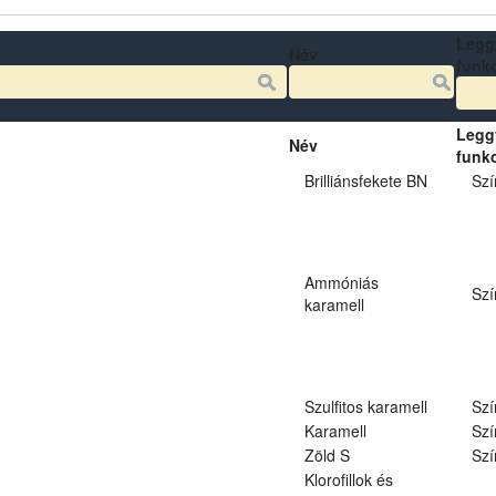
Legg
Név
funk
Legg
Név
funk
Brilliánsfekete BN
Szí
Ammóniás
Szí
karamell
Szulfitos karamell
Szí
Karamell
Szí
Zöld S
Szí
Klorofillok és