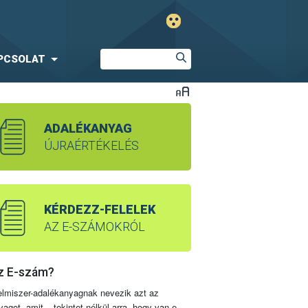
PCSOLAT
ADALÉKANYAG
ÚJRAÉRTÉKELÉS
KÉRDEZZ-FELELEK
AZ E-SZÁMOKRÓL
z E-szám?
elmiszer-adalékanyagnak nevezik azt az
yagot, amit – tekintet nélkül arra, hogy van-e