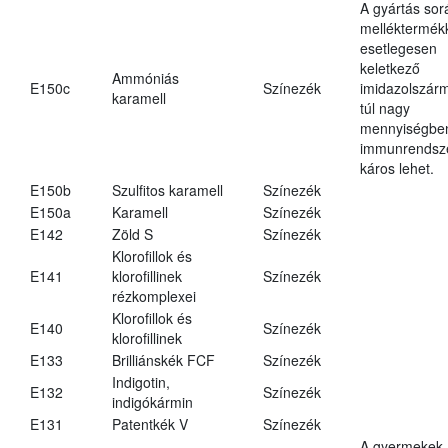
A gyártás sor
melléktermék
esetlegesen
keletkező
Ammóniás
E150c
Színezék
imidazolszár
karamell
túl nagy
mennyiségbe
immunrendsz
káros lehet.
E150b
Szulfitos karamell
Színezék
E150a
Karamell
Színezék
E142
Zöld S
Színezék
Klorofillok és
E141
klorofillinek
Színezék
rézkomplexei
Klorofillok és
E140
Színezék
klorofillinek
E133
Brilliánskék FCF
Színezék
Indigotin,
E132
Színezék
indigókármin
E131
Patentkék V
Színezék
A gyermekek