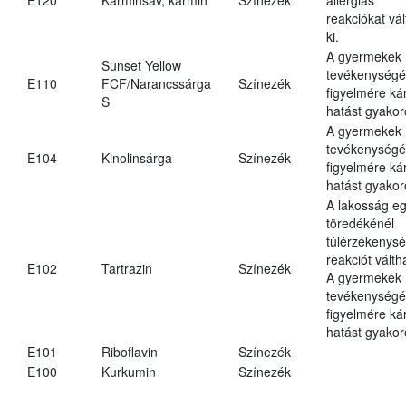
reakciókat vál
ki.
A gyermekek
Sunset Yellow
tevékenységé
E110
FCF/Narancssárga
Színezék
figyelmére ká
S
hatást gyakor
A gyermekek
tevékenységé
E104
Kinolinsárga
Színezék
figyelmére ká
hatást gyakor
A lakosság eg
töredékénél
túlérzékenysé
reakciót váltha
E102
Tartrazin
Színezék
A gyermekek
tevékenységé
figyelmére ká
hatást gyakor
E101
Riboflavin
Színezék
E100
Kurkumin
Színezék