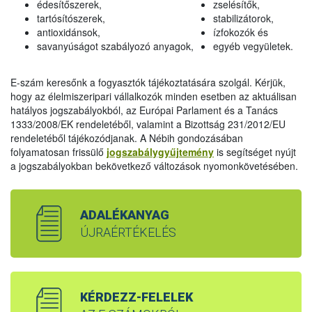
édesítőszerek,
zselésítők,
tartósítószerek,
stabilizátorok,
antioxidánsok,
ízfokozók és
savanyúságot szabályozó anyagok,
egyéb vegyületek.
E-szám keresőnk a fogyasztók tájékoztatására szolgál. Kérjük,
hogy az élelmiszeripari vállalkozók minden esetben az aktuálisan
hatályos jogszabályokból, az Európai Parlament és a Tanács
1333/2008/EK rendeletéből, valamint a Bizottság 231/2012/EU
rendeletéből tájékozódjanak. A Nébih gondozásában
folyamatosan frissülő
jogszabálygyűjtemény
is segítséget nyújt
a jogszabályokban bekövetkező változások nyomonkövetésében.
ADALÉKANYAG
ÚJRAÉRTÉKELÉS
KÉRDEZZ-FELELEK