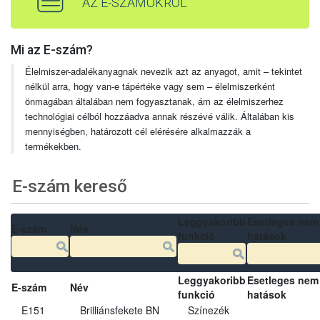
AZ E-SZÁMOKRÓL
Mi az E-szám?
Élelmiszer-adalékanyagnak nevezik azt az anyagot, amit – tekintet
nélkül arra, hogy van-e tápértéke vagy sem – élelmiszerként
önmagában általában nem fogyasztanak, ám az élelmiszerhez
technológiai célból hozzáadva annak részévé válik. Általában kis
mennyiségben, határozott cél elérésére alkalmazzák a
termékekben.
E-szám kereső
Leggyakoribb
Esetleges nem
E-szám
Név
funkció
hatások
Leggyakoribb
Esetleges nem
E-szám
Név
funkció
hatások
E151
Brilliánsfekete BN
Színezék