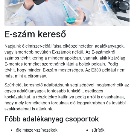
E-szám kereső
Napjaink élelmiszer-előállítása elképzelhetetlen adalékanyagok,
vagy ismertebb nevükön E-számok nélkül. Az E-számokról
számos tévhit kering a mindennapokban, vannak, akik kizárólag
E-mentes terméket szeretnének látni a boltok polcain. Pedig
tévhit, hogy minden E-szám mesterséges. Az E330 például nem
más, mint a citromsav.
Szűrhető, kereshető adatbázisunk segítségével megismerhetik az
egyes adalékanyagok fontosabb funkcióit, esetleges
kockázataikat, a részletekre kattintva pedig arról is olvashatnak,
hogy mely termékekben fordulnak elő leggyakrabban és további
szakirodalmat is ajánlunk.
Főbb adalékanyag csoportok
élelmiszer-színezékek,
sűrítők,