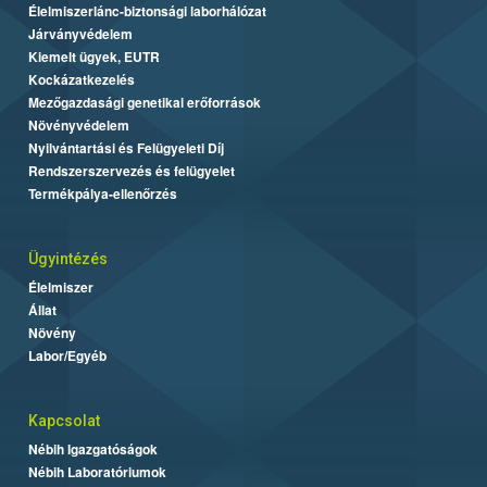
Élelmiszerlánc-biztonsági laborhálózat
Járványvédelem
Kiemelt ügyek, EUTR
Kockázatkezelés
Mezőgazdasági genetikai erőforrások
Növényvédelem
Nyilvántartási és Felügyeleti Díj
Rendszerszervezés és felügyelet
Termékpálya-ellenőrzés
Ügyintézés
Élelmiszer
Állat
Növény
Labor/Egyéb
Kapcsolat
Nébih Igazgatóságok
Nébih Laboratóriumok