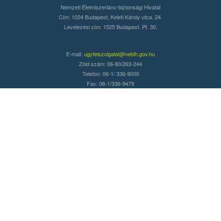
Nemzeti Élelmiszerlánc-biztonsági Hivatal
Cím: 1024 Budapest, Keleti Károly utca. 24.
Levelezési cím: 1525 Budapest. Pf. 30.
E-mail:
ugyfelszolgalat@nebih.gov.hu
Zöld szám: 06-80/263-244
Telefon: 06-1/ 336-9000
Fax: 06-1/336-9479