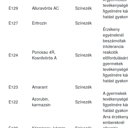
tevékenységé
E129
Alluravörös AC
Színezék
figyelmére ká
hatást gyakor
E127
Eritrozin
Színezék
Érzékeny
egyéneknél
beszámoltak
intolerancia
Ponceau 4R,
reakciók
E124
Színezék
Kosnilvörös A
előfordulásáró
gyermekek
tevékenységé
figyelmére ká
hatást gyakor
E123
Amarant
Színezék
A gyermekek
Azorubin,
tevékenységé
E122
Színezék
karmazsin
figyelmére ká
hatást gyakor
Arra érzéken
embereknél
E120
Kárminsav, kármin
Színezék
allergiás