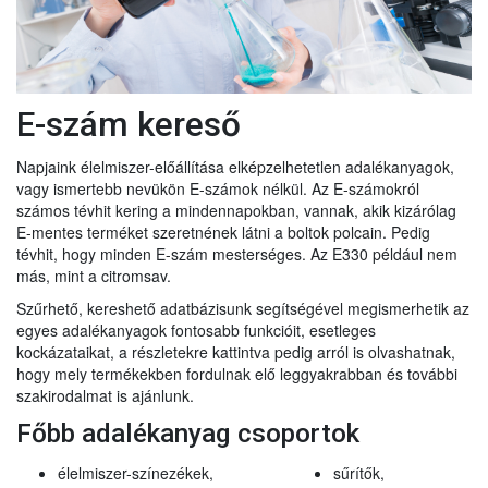
E-szám kereső
Napjaink élelmiszer-előállítása elképzelhetetlen adalékanyagok,
vagy ismertebb nevükön E-számok nélkül. Az E-számokról
számos tévhit kering a mindennapokban, vannak, akik kizárólag
E-mentes terméket szeretnének látni a boltok polcain. Pedig
tévhit, hogy minden E-szám mesterséges. Az E330 például nem
más, mint a citromsav.
Szűrhető, kereshető adatbázisunk segítségével megismerhetik az
egyes adalékanyagok fontosabb funkcióit, esetleges
kockázataikat, a részletekre kattintva pedig arról is olvashatnak,
hogy mely termékekben fordulnak elő leggyakrabban és további
szakirodalmat is ajánlunk.
Főbb adalékanyag csoportok
élelmiszer-színezékek,
sűrítők,