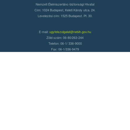
Nemzeti Élelmiszerlánc-biztonsági Hivatal
Cím: 1024 Budapest, Keleti Károly utca. 24.
Levelezési cím: 1525 Budapest. Pf. 30.
E-mail:
ugyfelszolgalat@nebih.gov.hu
Zöld szám: 06-80/263-244
Telefon: 06-1/ 336-9000
Fax: 06-1/336-9479