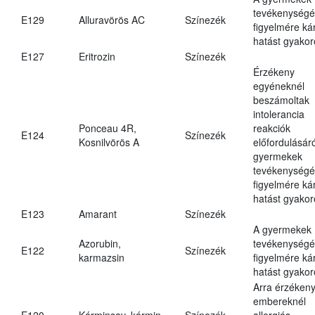
tevékenységé
E129
Alluravörös AC
Színezék
figyelmére ká
hatást gyakor
E127
Eritrozin
Színezék
Érzékeny
egyéneknél
beszámoltak
intolerancia
Ponceau 4R,
reakciók
E124
Színezék
Kosnilvörös A
előfordulásáró
gyermekek
tevékenységé
figyelmére ká
hatást gyakor
E123
Amarant
Színezék
A gyermekek
Azorubin,
tevékenységé
E122
Színezék
karmazsin
figyelmére ká
hatást gyakor
Arra érzéken
embereknél
E120
Kárminsav, kármin
Színezék
allergiás