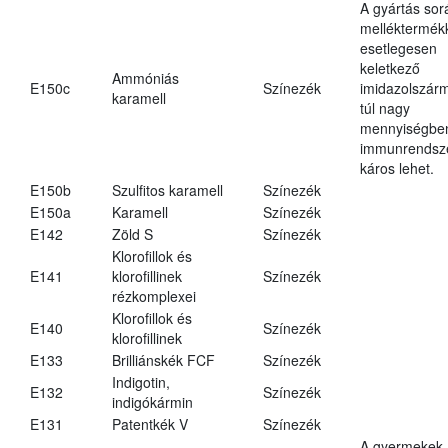
A gyártás sor
melléktermék
esetlegesen
keletkező
Ammóniás
E150c
Színezék
imidazolszár
karamell
túl nagy
mennyiségbe
immunrendsz
káros lehet.
E150b
Szulfitos karamell
Színezék
E150a
Karamell
Színezék
E142
Zöld S
Színezék
Klorofillok és
E141
klorofillinek
Színezék
rézkomplexei
Klorofillok és
E140
Színezék
klorofillinek
E133
Brilliánskék FCF
Színezék
Indigotin,
E132
Színezék
indigókármin
E131
Patentkék V
Színezék
A gyermekek