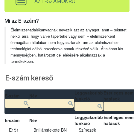
AZ E-SZÁMOKRÓL
Mi az E-szám?
Élelmiszer-adalékanyagnak nevezik azt az anyagot, amit – tekintet
nélkül arra, hogy van-e tápértéke vagy sem – élelmiszerként
önmagában általában nem fogyasztanak, ám az élelmiszerhez
technológiai célból hozzáadva annak részévé válik. Általában kis
mennyiségben, határozott cél elérésére alkalmazzák a
termékekben.
E-szám kereső
Leggyakoribb
Esetleges nem
E-szám
Név
funkció
hatások
Leggyakoribb
Esetleges nem
E-szám
Név
funkció
hatások
E151
Brilliánsfekete BN
Színezék