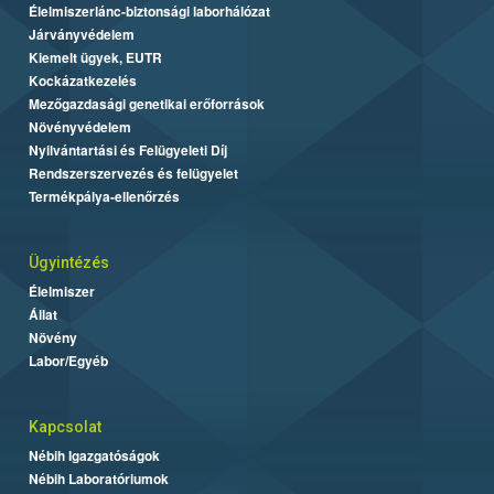
Élelmiszerlánc-biztonsági laborhálózat
Járványvédelem
Kiemelt ügyek, EUTR
Kockázatkezelés
Mezőgazdasági genetikai erőforrások
Növényvédelem
Nyilvántartási és Felügyeleti Díj
Rendszerszervezés és felügyelet
Termékpálya-ellenőrzés
Ügyintézés
Élelmiszer
Állat
Növény
Labor/Egyéb
Kapcsolat
Nébih Igazgatóságok
Nébih Laboratóriumok