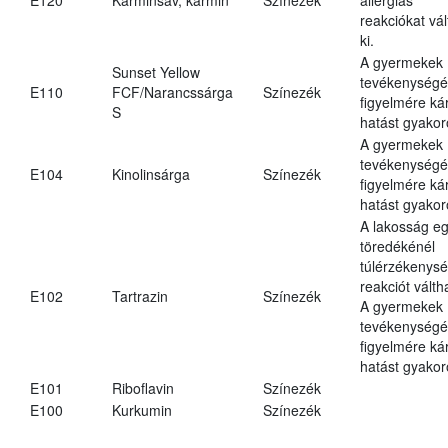
reakciókat vál
ki.
A gyermekek
Sunset Yellow
tevékenységé
E110
FCF/Narancssárga
Színezék
figyelmére ká
S
hatást gyakor
A gyermekek
tevékenységé
E104
Kinolinsárga
Színezék
figyelmére ká
hatást gyakor
A lakosság eg
töredékénél
túlérzékenysé
reakciót váltha
E102
Tartrazin
Színezék
A gyermekek
tevékenységé
figyelmére ká
hatást gyakor
E101
Riboflavin
Színezék
E100
Kurkumin
Színezék