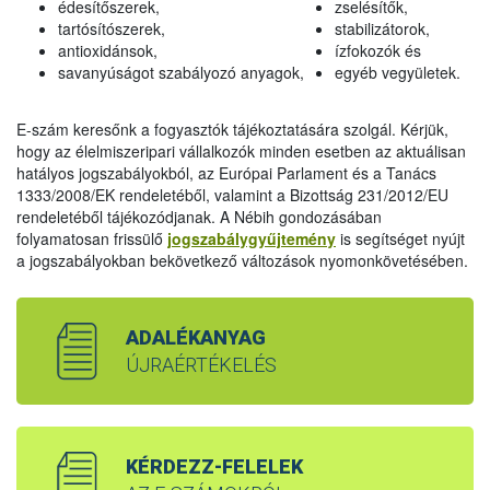
édesítőszerek,
zselésítők,
tartósítószerek,
stabilizátorok,
antioxidánsok,
ízfokozók és
savanyúságot szabályozó anyagok,
egyéb vegyületek.
E-szám keresőnk a fogyasztók tájékoztatására szolgál. Kérjük,
hogy az élelmiszeripari vállalkozók minden esetben az aktuálisan
hatályos jogszabályokból, az Európai Parlament és a Tanács
1333/2008/EK rendeletéből, valamint a Bizottság 231/2012/EU
rendeletéből tájékozódjanak. A Nébih gondozásában
folyamatosan frissülő
jogszabálygyűjtemény
is segítséget nyújt
a jogszabályokban bekövetkező változások nyomonkövetésében.
ADALÉKANYAG
ÚJRAÉRTÉKELÉS
KÉRDEZZ-FELELEK