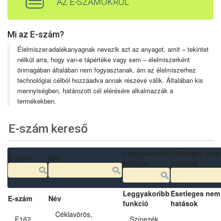
AZ E-SZÁMOKRÓL
Mi az E-szám?
Élelmiszer-adalékanyagnak nevezik azt az anyagot, amit – tekintet
nélkül arra, hogy van-e tápértéke vagy sem – élelmiszerként
önmagában általában nem fogyasztanak, ám az élelmiszerhez
technológiai célból hozzáadva annak részévé válik. Általában kis
mennyiségben, határozott cél elérésére alkalmazzák a
termékekben.
E-szám kereső
Leggyakoribb
Esetleges nem
E-szám
Név
funkció
hatások
Leggyakoribb
Esetleges nem
E-szám
Név
funkció
hatások
Céklavörös,
E162
Színezék