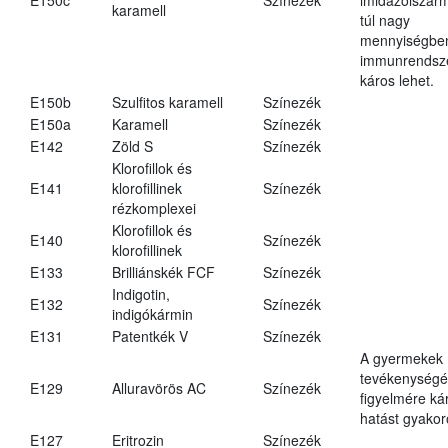
karamell
túl nagy
mennyiségbe
immunrendsz
káros lehet.
E150b
Szulfitos karamell
Színezék
E150a
Karamell
Színezék
E142
Zöld S
Színezék
Klorofillok és
E141
klorofillinek
Színezék
rézkomplexei
Klorofillok és
E140
Színezék
klorofillinek
E133
Brilliánskék FCF
Színezék
Indigotin,
E132
Színezék
indigókármin
E131
Patentkék V
Színezék
A gyermekek
tevékenységé
E129
Alluravörös AC
Színezék
figyelmére ká
hatást gyakor
E127
Eritrozin
Színezék