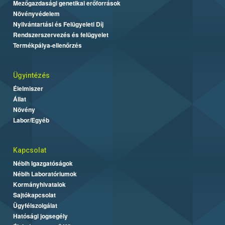
Mezőgazdasági genetikai erőforrások
Növényvédelem
Nyilvántartási és Felügyeleti Díj
Rendszerszervezés és felügyelet
Termékpálya-ellenőrzés
Ügyintézés
Élelmiszer
Állat
Növény
Labor/Egyéb
Kapcsolat
Nébih Igazgatóságok
Nébih Laboratóriumok
Kormányhivatalok
Sajtókapcsolat
Ügyfélszolgálat
Hatósági jogsegély