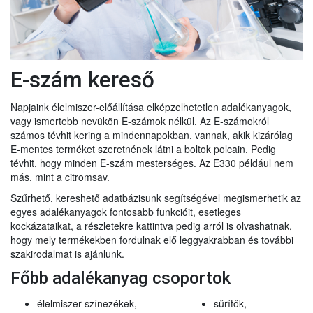
E-szám kereső
Napjaink élelmiszer-előállítása elképzelhetetlen adalékanyagok,
vagy ismertebb nevükön E-számok nélkül. Az E-számokról
számos tévhit kering a mindennapokban, vannak, akik kizárólag
E-mentes terméket szeretnének látni a boltok polcain. Pedig
tévhit, hogy minden E-szám mesterséges. Az E330 például nem
más, mint a citromsav.
Szűrhető, kereshető adatbázisunk segítségével megismerhetik az
egyes adalékanyagok fontosabb funkcióit, esetleges
kockázataikat, a részletekre kattintva pedig arról is olvashatnak,
hogy mely termékekben fordulnak elő leggyakrabban és további
szakirodalmat is ajánlunk.
Főbb adalékanyag csoportok
élelmiszer-színezékek,
sűrítők,