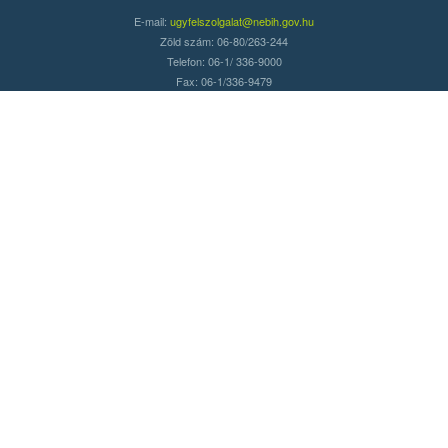
E-mail:
ugyfelszolgalat@nebih.gov.hu
Zöld szám: 06-80/263-244
Telefon: 06-1/ 336-9000
Fax: 06-1/336-9479