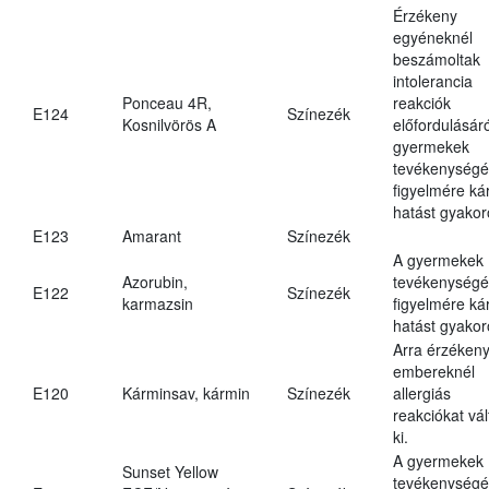
Érzékeny
egyéneknél
beszámoltak
intolerancia
Ponceau 4R,
reakciók
E124
Színezék
Kosnilvörös A
előfordulásáró
gyermekek
tevékenységé
figyelmére ká
hatást gyakor
E123
Amarant
Színezék
A gyermekek
Azorubin,
tevékenységé
E122
Színezék
karmazsin
figyelmére ká
hatást gyakor
Arra érzéken
embereknél
E120
Kárminsav, kármin
Színezék
allergiás
reakciókat vál
ki.
A gyermekek
Sunset Yellow
tevékenységé