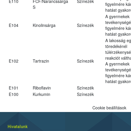
E110
FCF/Narancssárga
Színezék
figyelmére ká
S
hatást gyakor
A gyermekek
tevékenységé
E104
Kinolinsárga
Színezék
figyelmére ká
hatást gyakor
A lakosság eg
töredékénél
túlérzékenysé
reakciót váltha
E102
Tartrazin
Színezék
A gyermekek
tevékenységé
figyelmére ká
hatást gyakor
E101
Riboflavin
Színezék
E100
Kurkumin
Színezék
Cookie beállítások
Hivatalunk