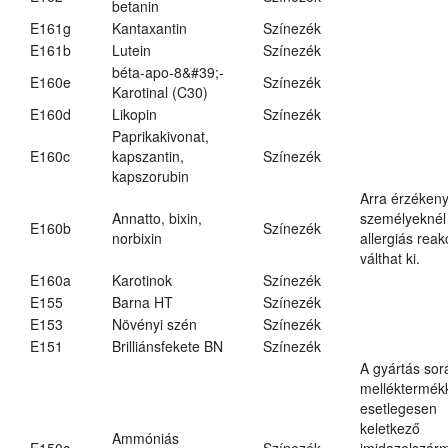
betanin
E161g
Kantaxantin
Színezék
E161b
Lutein
Színezék
béta-apo-8&#39;-
E160e
Színezék
Karotinal (C30)
E160d
Likopin
Színezék
Paprikakivonat,
E160c
kapszantin,
Színezék
kapszorubin
Arra érzéken
Annatto, bixin,
személyeknél
E160b
Színezék
norbixin
allergiás reak
válthat ki.
E160a
Karotinok
Színezék
E155
Barna HT
Színezék
E153
Növényi szén
Színezék
E151
Brilliánsfekete BN
Színezék
A gyártás sor
melléktermék
esetlegesen
keletkező
Ammóniás
E150c
Színezék
imidazolszár