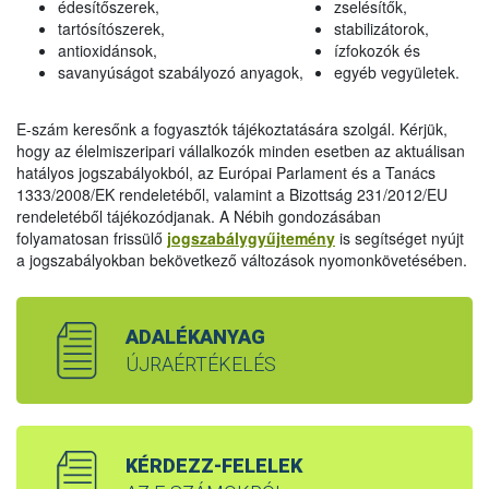
édesítőszerek,
zselésítők,
tartósítószerek,
stabilizátorok,
antioxidánsok,
ízfokozók és
savanyúságot szabályozó anyagok,
egyéb vegyületek.
E-szám keresőnk a fogyasztók tájékoztatására szolgál. Kérjük,
hogy az élelmiszeripari vállalkozók minden esetben az aktuálisan
hatályos jogszabályokból, az Európai Parlament és a Tanács
1333/2008/EK rendeletéből, valamint a Bizottság 231/2012/EU
rendeletéből tájékozódjanak. A Nébih gondozásában
folyamatosan frissülő
jogszabálygyűjtemény
is segítséget nyújt
a jogszabályokban bekövetkező változások nyomonkövetésében.
ADALÉKANYAG
ÚJRAÉRTÉKELÉS
KÉRDEZZ-FELELEK