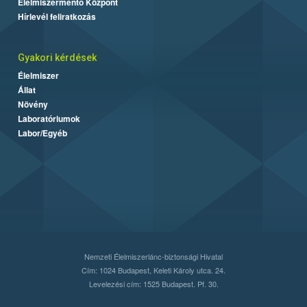
Élelmiszermentő Központ
Hírlevél feliratkozás
Gyakori kérdések
Élelmiszer
Állat
Növény
Laboratóriumok
Labor/Egyéb
Nemzeti Élelmiszerlánc-biztonsági Hivatal
Cím: 1024 Budapest, Keleti Károly utca. 24.
Levelezési cím: 1525 Budapest. Pf. 30.