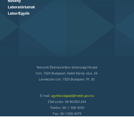
Növény
Laboratóriumok
Labor/Egyéb
Nemzeti Élelmiszerlánc-biztonsági Hivatal
Cím: 1024 Budapest, Keleti Károly utca. 24.
Levelezési cím: 1525 Budapest. Pf. 30.
E-mail:
ugyfelszolgalat@nebih.gov.hu
Zöld szám: 06-80/263-244
Telefon: 06-1/ 336-9000
Fax: 06-1/336-9479