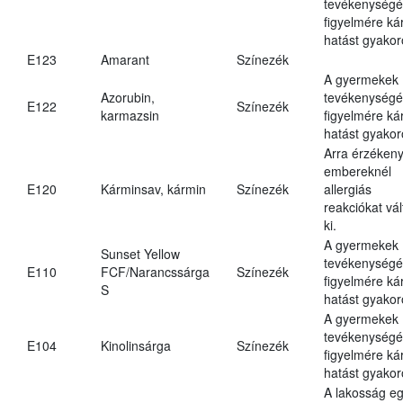
tevékenységé
figyelmére ká
hatást gyakor
E123
Amarant
Színezék
A gyermekek
Azorubin,
tevékenységé
E122
Színezék
karmazsin
figyelmére ká
hatást gyakor
Arra érzéken
embereknél
E120
Kárminsav, kármin
Színezék
allergiás
reakciókat vál
ki.
A gyermekek
Sunset Yellow
tevékenységé
E110
FCF/Narancssárga
Színezék
figyelmére ká
S
hatást gyakor
A gyermekek
tevékenységé
E104
Kinolinsárga
Színezék
figyelmére ká
hatást gyakor
A lakosság eg