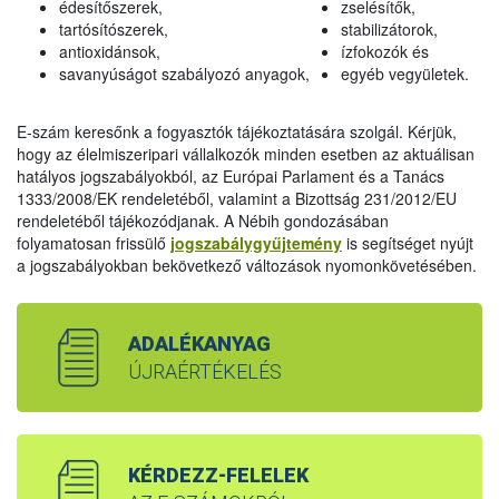
édesítőszerek,
zselésítők,
tartósítószerek,
stabilizátorok,
antioxidánsok,
ízfokozók és
savanyúságot szabályozó anyagok,
egyéb vegyületek.
E-szám keresőnk a fogyasztók tájékoztatására szolgál. Kérjük,
hogy az élelmiszeripari vállalkozók minden esetben az aktuálisan
hatályos jogszabályokból, az Európai Parlament és a Tanács
1333/2008/EK rendeletéből, valamint a Bizottság 231/2012/EU
rendeletéből tájékozódjanak. A Nébih gondozásában
folyamatosan frissülő
jogszabálygyűjtemény
is segítséget nyújt
a jogszabályokban bekövetkező változások nyomonkövetésében.
ADALÉKANYAG
ÚJRAÉRTÉKELÉS
KÉRDEZZ-FELELEK