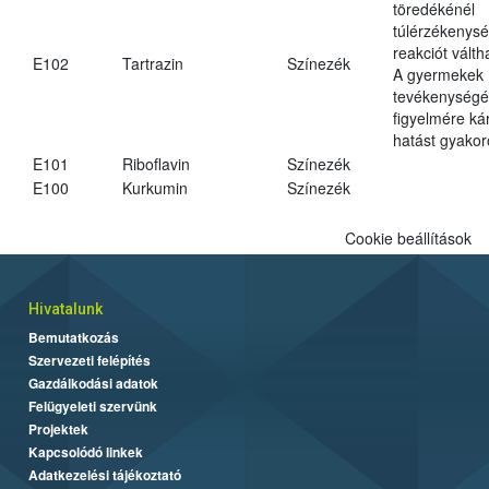
töredékénél
túlérzékenysé
reakciót váltha
E102
Tartrazin
Színezék
A gyermekek
tevékenységé
figyelmére ká
hatást gyakor
E101
Riboflavin
Színezék
E100
Kurkumin
Színezék
Cookie beállítások
Hivatalunk
Bemutatkozás
Szervezeti felépítés
Gazdálkodási adatok
Felügyeleti szervünk
Projektek
Kapcsolódó linkek
Adatkezelési tájékoztató