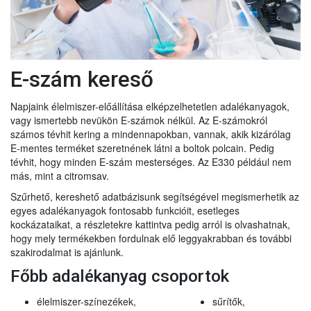
E-szám kereső
Napjaink élelmiszer-előállítása elképzelhetetlen adalékanyagok,
vagy ismertebb nevükön E-számok nélkül. Az E-számokról
számos tévhit kering a mindennapokban, vannak, akik kizárólag
E-mentes terméket szeretnének látni a boltok polcain. Pedig
tévhit, hogy minden E-szám mesterséges. Az E330 például nem
más, mint a citromsav.
Szűrhető, kereshető adatbázisunk segítségével megismerhetik az
egyes adalékanyagok fontosabb funkcióit, esetleges
kockázataikat, a részletekre kattintva pedig arról is olvashatnak,
hogy mely termékekben fordulnak elő leggyakrabban és további
szakirodalmat is ajánlunk.
Főbb adalékanyag csoportok
élelmiszer-színezékek,
sűrítők,