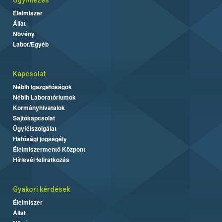
Élelmiszer
Állat
Növény
Labor/Egyéb
Kapcsolat
Nébih Igazgatóságok
Nébih Laboratóriumok
Kormányhivatalok
Sajtókapcsolat
Ügyfélszolgálat
Hatósági jogsegély
Élelmiszermentő Központ
Hírlevél feliratkozás
Gyakori kérdések
Élelmiszer
Állat