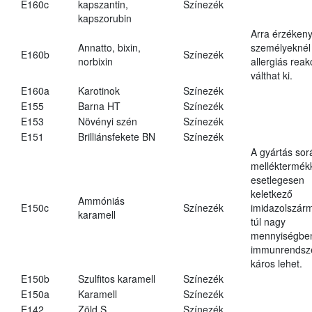
E160c
kapszantin,
Színezék
kapszorubin
Arra érzéken
Annatto, bixin,
személyeknél
E160b
Színezék
norbixin
allergiás reak
válthat ki.
E160a
Karotinok
Színezék
E155
Barna HT
Színezék
E153
Növényi szén
Színezék
E151
Brilliánsfekete BN
Színezék
A gyártás sor
melléktermék
esetlegesen
keletkező
Ammóniás
E150c
Színezék
imidazolszár
karamell
túl nagy
mennyiségbe
immunrendsz
káros lehet.
E150b
Szulfitos karamell
Színezék
E150a
Karamell
Színezék
E142
Zöld S
Színezék