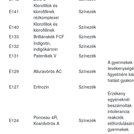
Klorofillok és
E141
klorofillinek
Színezék
rézkomplexei
Klorofillok és
E140
Színezék
klorofillinek
E133
Brilliánskék FCF
Színezék
Indigotin,
E132
Színezék
indigókármin
E131
Patentkék V
Színezék
A gyermekek
tevékenységé
E129
Alluravörös AC
Színezék
figyelmére ká
hatást gyakor
E127
Eritrozin
Színezék
Érzékeny
egyéneknél
beszámoltak
intolerancia
Ponceau 4R,
reakciók
E124
Színezék
Kosnilvörös A
előfordulásáró
gyermekek