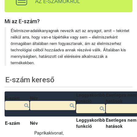
AZ E-SZÁMOKRÓL
Mi az E-szám?
Élelmiszer-adalékanyagnak nevezik azt az anyagot, amit – tekintet
nélkül arra, hogy van-e tápértéke vagy sem – élelmiszerként
önmagában általában nem fogyasztanak, ám az élelmiszerhez
technológiai célból hozzáadva annak részévé válik. Általában kis
mennyiségben, határozott cél elérésére alkalmazzák a
termékekben.
E-szám kereső
Leggyakoribb
Esetleges nem
E-szám
Név
funkció
hatások
Leggyakoribb
Esetleges nem
E-szám
Név
funkció
hatások
Paprikakivonat,