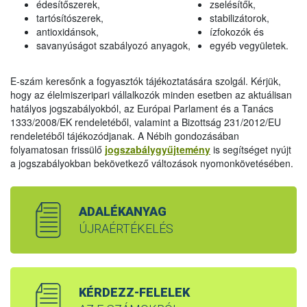
édesítőszerek,
zselésítők,
tartósítószerek,
stabilizátorok,
antioxidánsok,
ízfokozók és
savanyúságot szabályozó anyagok,
egyéb vegyületek.
E-szám keresőnk a fogyasztók tájékoztatására szolgál. Kérjük,
hogy az élelmiszeripari vállalkozók minden esetben az aktuálisan
hatályos jogszabályokból, az Európai Parlament és a Tanács
1333/2008/EK rendeletéből, valamint a Bizottság 231/2012/EU
rendeletéből tájékozódjanak. A Nébih gondozásában
folyamatosan frissülő
jogszabálygyűjtemény
is segítséget nyújt
a jogszabályokban bekövetkező változások nyomonkövetésében.
ADALÉKANYAG
ÚJRAÉRTÉKELÉS
KÉRDEZZ-FELELEK