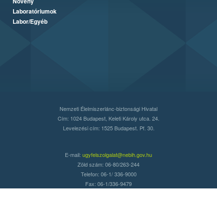
Növény
Laboratóriumok
Labor/Egyéb
Nemzeti Élelmiszerlánc-biztonsági Hivatal
Cím: 1024 Budapest, Keleti Károly utca. 24.
Levelezési cím: 1525 Budapest. Pf. 30.
E-mail:
ugyfelszolgalat@nebih.gov.hu
Zöld szám: 06-80/263-244
Telefon: 06-1/ 336-9000
Fax: 06-1/336-9479