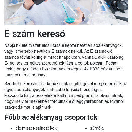
E-szám kereső
Napjaink élelmiszer-előállítása elképzelhetetlen adalékanyagok,
vagy ismertebb nevükön E-számok nélkül. Az E-számokról
számos tévhit kering a mindennapokban, vannak, akik kizárólag
E-mentes terméket szeretnének látni a boltok polcain. Pedig
tévhit, hogy minden E-szám mesterséges. Az E330 például nem
más, mint a citromsav.
Szűrhető, kereshető adatbázisunk segítségével megismerhetik az
egyes adalékanyagok fontosabb funkcióit, esetleges
kockázataikat, a részletekre kattintva pedig arról is olvashatnak,
hogy mely termékekben fordulnak elő leggyakrabban és további
szakirodalmat is ajánlunk.
Főbb adalékanyag csoportok
élelmiszer-színezékek,
sűrítők,