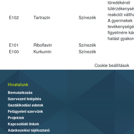
töredékénél
túlérzékenysé
reakciót váltha
E102
Tartrazin
Színezék
A gyermekek
tevékenységé
figyelmére ká
hatást gyakor
E101
Riboflavin
Színezék
E100
Kurkumin
Színezék
Cookie beállítások
Hivatalunk
Bemutatkozás
Szervezeti felépítés
Gazdálkodási adatok
Felügyeleti szervünk
Projektek
Kapcsolódó linkek
Adatkezelési tájékoztató