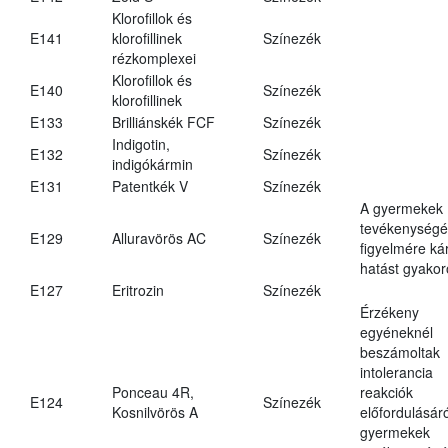
Klorofillok és
E141
klorofillinek
Színezék
rézkomplexei
Klorofillok és
E140
Színezék
klorofillinek
E133
Brilliánskék FCF
Színezék
Indigotin,
E132
Színezék
indigókármin
E131
Patentkék V
Színezék
A gyermekek
tevékenységé
E129
Alluravörös AC
Színezék
figyelmére ká
hatást gyakor
E127
Eritrozin
Színezék
Érzékeny
egyéneknél
beszámoltak
intolerancia
Ponceau 4R,
reakciók
E124
Színezék
Kosnilvörös A
előfordulásáró
gyermekek