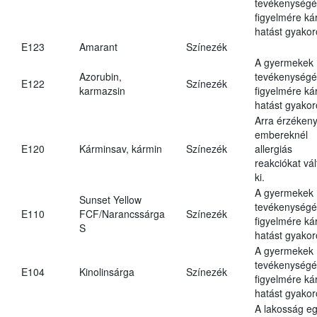
tevékenységé
figyelmére ká
hatást gyakor
E123
Amarant
Színezék
A gyermekek
Azorubin,
tevékenységé
E122
Színezék
karmazsin
figyelmére ká
hatást gyakor
Arra érzéken
embereknél
E120
Kárminsav, kármin
Színezék
allergiás
reakciókat vál
ki.
A gyermekek
Sunset Yellow
tevékenységé
E110
FCF/Narancssárga
Színezék
figyelmére ká
S
hatást gyakor
A gyermekek
tevékenységé
E104
Kinolinsárga
Színezék
figyelmére ká
hatást gyakor
A lakosság eg