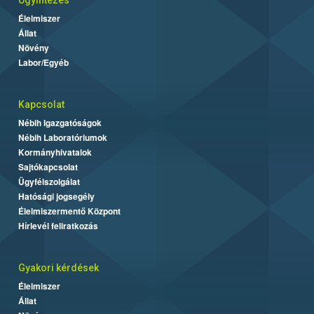
Élelmiszer
Állat
Növény
Labor/Egyéb
Kapcsolat
Nébih Igazgatóságok
Nébih Laboratóriumok
Kormányhivatalok
Sajtókapcsolat
Ügyfélszolgálat
Hatósági jogsegély
Élelmiszermentő Központ
Hírlevél feliratkozás
Gyakori kérdések
Élelmiszer
Állat