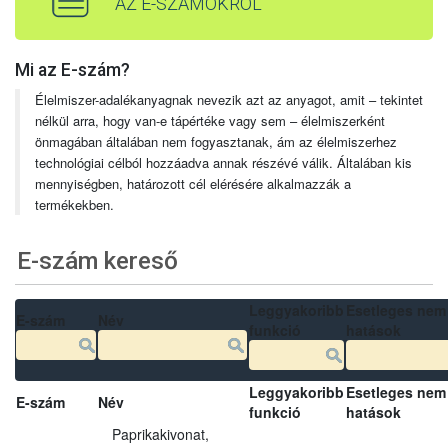
AZ E-SZÁMOKRÓL
Mi az E-szám?
Élelmiszer-adalékanyagnak nevezik azt az anyagot, amit – tekintet
nélkül arra, hogy van-e tápértéke vagy sem – élelmiszerként
önmagában általában nem fogyasztanak, ám az élelmiszerhez
technológiai célból hozzáadva annak részévé válik. Általában kis
mennyiségben, határozott cél elérésére alkalmazzák a
termékekben.
E-szám kereső
Leggyakoribb
Esetleges nem
E-szám
Név
funkció
hatások
Leggyakoribb
Esetleges nem
E-szám
Név
funkció
hatások
Paprikakivonat,