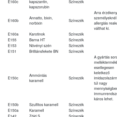
E160c
kapszantin,
Színezék
kapszorubin
Arra érzéken
Annatto, bixin,
személyeknél
E160b
Színezék
norbixin
allergiás reak
válthat ki.
E160a
Karotinok
Színezék
E155
Barna HT
Színezék
E153
Növényi szén
Színezék
E151
Brilliánsfekete BN
Színezék
A gyártás sor
melléktermék
esetlegesen
keletkező
Ammóniás
E150c
Színezék
imidazolszár
karamell
túl nagy
mennyiségbe
immunrendsz
káros lehet.
E150b
Szulfitos karamell
Színezék
E150a
Karamell
Színezék
E142
Zöld S
Színezék