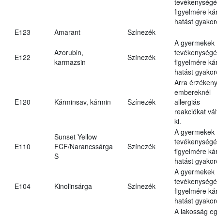
tevékenységé
figyelmére ká
hatást gyakor
E123
Amarant
Színezék
A gyermekek
Azorubin,
tevékenységé
E122
Színezék
karmazsin
figyelmére ká
hatást gyakor
Arra érzéken
embereknél
E120
Kárminsav, kármin
Színezék
allergiás
reakciókat vál
ki.
A gyermekek
Sunset Yellow
tevékenységé
E110
FCF/Narancssárga
Színezék
figyelmére ká
S
hatást gyakor
A gyermekek
tevékenységé
E104
Kinolinsárga
Színezék
figyelmére ká
hatást gyakor
A lakosság eg