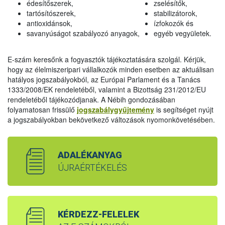
édesítőszerek,
zselésítők,
tartósítószerek,
stabilizátorok,
antioxidánsok,
ízfokozók és
savanyúságot szabályozó anyagok,
egyéb vegyületek.
E-szám keresőnk a fogyasztók tájékoztatására szolgál. Kérjük,
hogy az élelmiszeripari vállalkozók minden esetben az aktuálisan
hatályos jogszabályokból, az Európai Parlament és a Tanács
1333/2008/EK rendeletéből, valamint a Bizottság 231/2012/EU
rendeletéből tájékozódjanak. A Nébih gondozásában
folyamatosan frissülő
jogszabálygyűjtemény
is segítséget nyújt
a jogszabályokban bekövetkező változások nyomonkövetésében.
ADALÉKANYAG
ÚJRAÉRTÉKELÉS
KÉRDEZZ-FELELEK