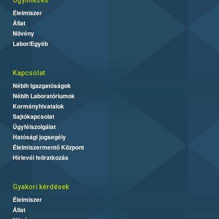
Élelmiszer
Állat
Növény
Labor/Egyéb
Kapcsolat
Nébih Igazgatóságok
Nébih Laboratóriumok
Kormányhivatalok
Sajtókapcsolat
Ügyfélszolgálat
Hatósági jogsegély
Élelmiszermentő Központ
Hírlevél feliratkozás
Gyakori kérdések
Élelmiszer
Állat