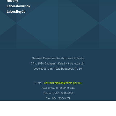
Növény
Laboratóriumok
Labor/Egyéb
Nemzeti Élelmiszerlánc-biztonsági Hivatal
Cím: 1024 Budapest, Keleti Károly utca. 24.
Levelezési cím: 1525 Budapest. Pf. 30.
E-mail:
ugyfelszolgalat@nebih.gov.hu
Zöld szám: 06-80/263-244
Telefon: 06-1/ 336-9000
Fax: 06-1/336-9479