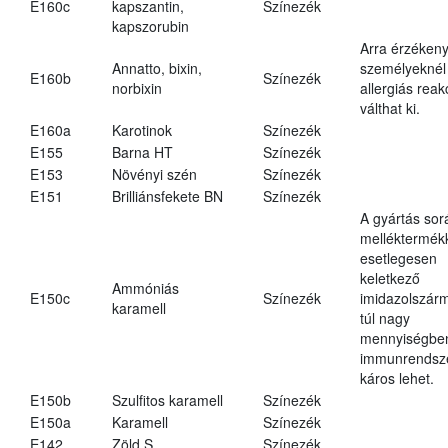
E160c
kapszantin,
Színezék
kapszorubin
Arra érzéken
Annatto, bixin,
személyeknél
E160b
Színezék
norbixin
allergiás reak
válthat ki.
E160a
Karotinok
Színezék
E155
Barna HT
Színezék
E153
Növényi szén
Színezék
E151
Brilliánsfekete BN
Színezék
A gyártás sor
melléktermék
esetlegesen
keletkező
Ammóniás
E150c
Színezék
imidazolszár
karamell
túl nagy
mennyiségbe
immunrendsz
káros lehet.
E150b
Szulfitos karamell
Színezék
E150a
Karamell
Színezék
E142
Zöld S
Színezék