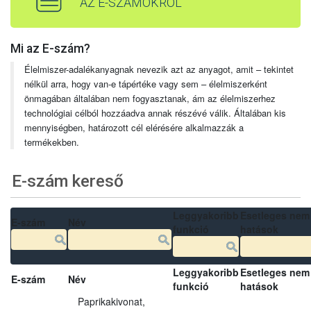
AZ E-SZÁMOKRÓL
Mi az E-szám?
Élelmiszer-adalékanyagnak nevezik azt az anyagot, amit – tekintet
nélkül arra, hogy van-e tápértéke vagy sem – élelmiszerként
önmagában általában nem fogyasztanak, ám az élelmiszerhez
technológiai célból hozzáadva annak részévé válik. Általában kis
mennyiségben, határozott cél elérésére alkalmazzák a
termékekben.
E-szám kereső
Leggyakoribb
Esetleges nem
E-szám
Név
funkció
hatások
Leggyakoribb
Esetleges nem
E-szám
Név
funkció
hatások
Paprikakivonat,