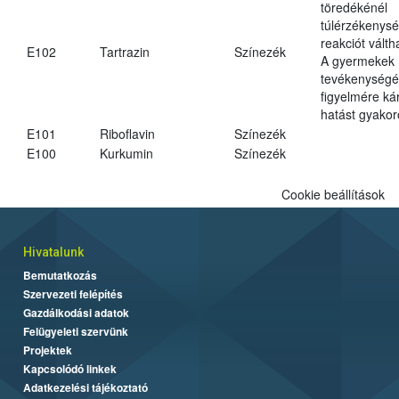
töredékénél
túlérzékenysé
reakciót váltha
E102
Tartrazin
Színezék
A gyermekek
tevékenységé
figyelmére ká
hatást gyakor
E101
Riboflavin
Színezék
E100
Kurkumin
Színezék
Cookie beállítások
Hivatalunk
Bemutatkozás
Szervezeti felépítés
Gazdálkodási adatok
Felügyeleti szervünk
Projektek
Kapcsolódó linkek
Adatkezelési tájékoztató