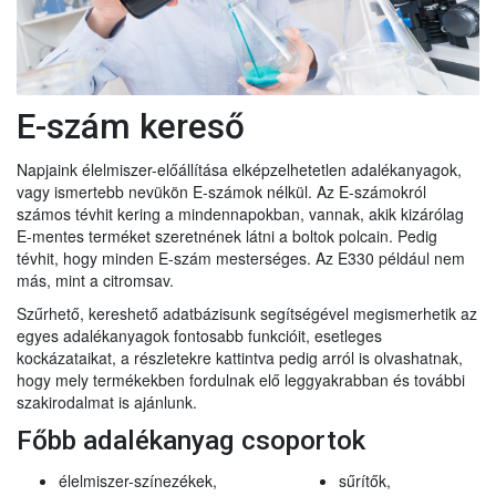
E-szám kereső
Napjaink élelmiszer-előállítása elképzelhetetlen adalékanyagok,
vagy ismertebb nevükön E-számok nélkül. Az E-számokról
számos tévhit kering a mindennapokban, vannak, akik kizárólag
E-mentes terméket szeretnének látni a boltok polcain. Pedig
tévhit, hogy minden E-szám mesterséges. Az E330 például nem
más, mint a citromsav.
Szűrhető, kereshető adatbázisunk segítségével megismerhetik az
egyes adalékanyagok fontosabb funkcióit, esetleges
kockázataikat, a részletekre kattintva pedig arról is olvashatnak,
hogy mely termékekben fordulnak elő leggyakrabban és további
szakirodalmat is ajánlunk.
Főbb adalékanyag csoportok
élelmiszer-színezékek,
sűrítők,