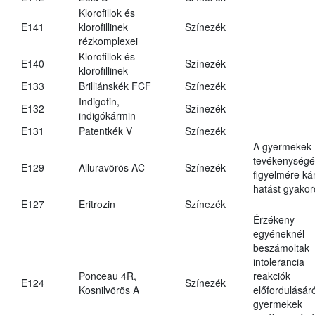
Klorofillok és
E141
klorofillinek
Színezék
rézkomplexei
Klorofillok és
E140
Színezék
klorofillinek
E133
Brilliánskék FCF
Színezék
Indigotin,
E132
Színezék
indigókármin
E131
Patentkék V
Színezék
A gyermekek
tevékenységé
E129
Alluravörös AC
Színezék
figyelmére ká
hatást gyakor
E127
Eritrozin
Színezék
Érzékeny
egyéneknél
beszámoltak
intolerancia
Ponceau 4R,
reakciók
E124
Színezék
Kosnilvörös A
előfordulásáró
gyermekek