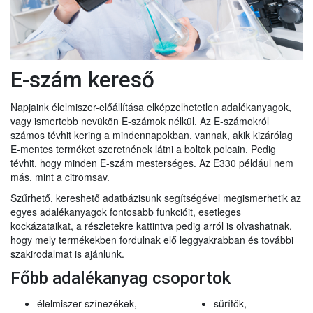
E-szám kereső
Napjaink élelmiszer-előállítása elképzelhetetlen adalékanyagok,
vagy ismertebb nevükön E-számok nélkül. Az E-számokról
számos tévhit kering a mindennapokban, vannak, akik kizárólag
E-mentes terméket szeretnének látni a boltok polcain. Pedig
tévhit, hogy minden E-szám mesterséges. Az E330 például nem
más, mint a citromsav.
Szűrhető, kereshető adatbázisunk segítségével megismerhetik az
egyes adalékanyagok fontosabb funkcióit, esetleges
kockázataikat, a részletekre kattintva pedig arról is olvashatnak,
hogy mely termékekben fordulnak elő leggyakrabban és további
szakirodalmat is ajánlunk.
Főbb adalékanyag csoportok
élelmiszer-színezékek,
sűrítők,