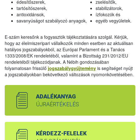
édesítőszerek,
zselésítők,
tartósítószerek,
stabilizátorok,
antioxidánsok,
ízfokozók és
savanyúságot szabályozó anyagok,
egyéb vegyületek.
E-szám keresőnk a fogyasztók tájékoztatására szolgál. Kérjük,
hogy az élelmiszeripari vállalkozók minden esetben az aktuálisan
hatályos jogszabályokból, az Európai Parlament és a Tanács
1333/2008/EK rendeletéből, valamint a Bizottság 231/2012/EU
rendeletéből tájékozódjanak. A Nébih gondozásában
folyamatosan frissülő
jogszabálygyűjtemény
is segítséget nyújt
a jogszabályokban bekövetkező változások nyomonkövetésében.
ADALÉKANYAG
ÚJRAÉRTÉKELÉS
KÉRDEZZ-FELELEK