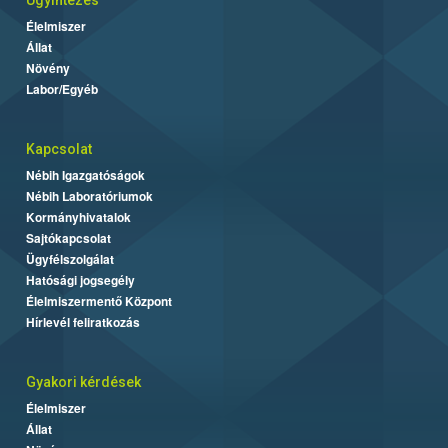
Élelmiszer
Állat
Növény
Labor/Egyéb
Kapcsolat
Nébih Igazgatóságok
Nébih Laboratóriumok
Kormányhivatalok
Sajtókapcsolat
Ügyfélszolgálat
Hatósági jogsegély
Élelmiszermentő Központ
Hírlevél feliratkozás
Gyakori kérdések
Élelmiszer
Állat