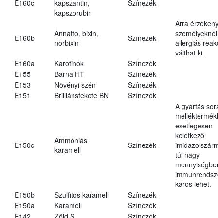
E160c
kapszantin,
Színezék
kapszorubin
Arra érzéken
Annatto, bixin,
személyeknél
E160b
Színezék
norbixin
allergiás reak
válthat ki.
E160a
Karotinok
Színezék
E155
Barna HT
Színezék
E153
Növényi szén
Színezék
E151
Brilliánsfekete BN
Színezék
A gyártás sor
melléktermék
esetlegesen
keletkező
Ammóniás
E150c
Színezék
imidazolszár
karamell
túl nagy
mennyiségbe
immunrendsz
káros lehet.
E150b
Szulfitos karamell
Színezék
E150a
Karamell
Színezék
E142
Zöld S
Színezék