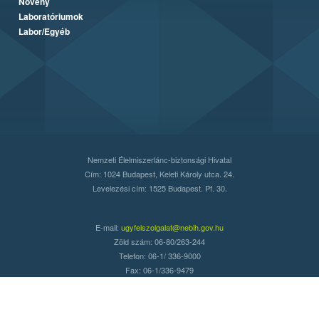
Növény
Laboratóriumok
Labor/Egyéb
Nemzeti Élelmiszerlánc-biztonsági Hivatal
Cím: 1024 Budapest, Keleti Károly utca. 24.
Levelezési cím: 1525 Budapest. Pf. 30.
E-mail:
ugyfelszolgalat@nebih.gov.hu
Zöld szám: 06-80/263-244
Telefon: 06-1/ 336-9000
Fax: 06-1/336-9479