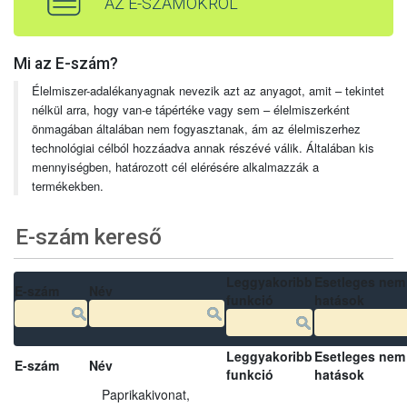
AZ E-SZÁMOKRÓL
Mi az E-szám?
Élelmiszer-adalékanyagnak nevezik azt az anyagot, amit – tekintet
nélkül arra, hogy van-e tápértéke vagy sem – élelmiszerként
önmagában általában nem fogyasztanak, ám az élelmiszerhez
technológiai célból hozzáadva annak részévé válik. Általában kis
mennyiségben, határozott cél elérésére alkalmazzák a
termékekben.
E-szám kereső
Leggyakoribb
Esetleges nem
E-szám
Név
funkció
hatások
Leggyakoribb
Esetleges nem
E-szám
Név
funkció
hatások
Paprikakivonat,