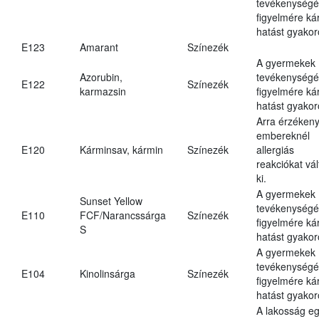
tevékenységé
figyelmére ká
hatást gyakor
E123
Amarant
Színezék
A gyermekek
Azorubin,
tevékenységé
E122
Színezék
karmazsin
figyelmére ká
hatást gyakor
Arra érzéken
embereknél
E120
Kárminsav, kármin
Színezék
allergiás
reakciókat vál
ki.
A gyermekek
Sunset Yellow
tevékenységé
E110
FCF/Narancssárga
Színezék
figyelmére ká
S
hatást gyakor
A gyermekek
tevékenységé
E104
Kinolinsárga
Színezék
figyelmére ká
hatást gyakor
A lakosság eg