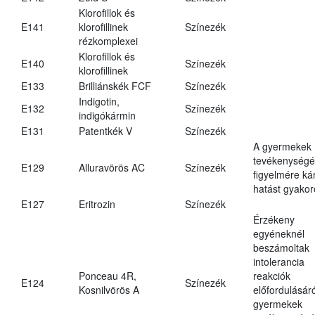
Klorofillok és
E141
klorofillinek
Színezék
rézkomplexei
Klorofillok és
E140
Színezék
klorofillinek
E133
Brilliánskék FCF
Színezék
Indigotin,
E132
Színezék
indigókármin
E131
Patentkék V
Színezék
A gyermekek
tevékenységé
E129
Alluravörös AC
Színezék
figyelmére ká
hatást gyakor
E127
Eritrozin
Színezék
Érzékeny
egyéneknél
beszámoltak
intolerancia
Ponceau 4R,
reakciók
E124
Színezék
Kosnilvörös A
előfordulásáró
gyermekek