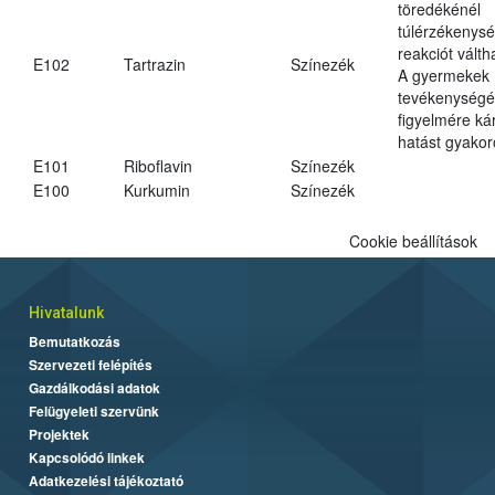
töredékénél
túlérzékenysé
reakciót váltha
E102
Tartrazin
Színezék
A gyermekek
tevékenységé
figyelmére ká
hatást gyakor
E101
Riboflavin
Színezék
E100
Kurkumin
Színezék
Cookie beállítások
Hivatalunk
Bemutatkozás
Szervezeti felépítés
Gazdálkodási adatok
Felügyeleti szervünk
Projektek
Kapcsolódó linkek
Adatkezelési tájékoztató