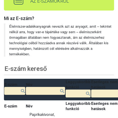
AZ E-SZÁMOKRÓL
Mi az E-szám?
Élelmiszer-adalékanyagnak nevezik azt az anyagot, amit – tekintet
nélkül arra, hogy van-e tápértéke vagy sem – élelmiszerként
önmagában általában nem fogyasztanak, ám az élelmiszerhez
technológiai célból hozzáadva annak részévé válik. Általában kis
mennyiségben, határozott cél elérésére alkalmazzák a
termékekben.
E-szám kereső
Leggyakoribb
Esetleges nem
E-szám
Név
funkció
hatások
Leggyakoribb
Esetleges nem
E-szám
Név
funkció
hatások
Paprikakivonat,