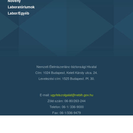
Növény
Laboratóriumok
Labor/Egyéb
Nemzeti Élelmiszerlánc-biztonsági Hivatal
Cím: 1024 Budapest, Keleti Károly utca. 24.
Levelezési cím: 1525 Budapest. Pf. 30.
E-mail:
ugyfelszolgalat@nebih.gov.hu
Zöld szám: 06-80/263-244
Telefon: 06-1/ 336-9000
Fax: 06-1/336-9479