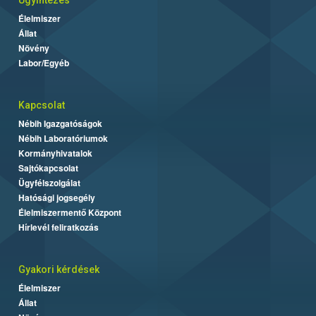
Élelmiszer
Állat
Növény
Labor/Egyéb
Kapcsolat
Nébih Igazgatóságok
Nébih Laboratóriumok
Kormányhivatalok
Sajtókapcsolat
Ügyfélszolgálat
Hatósági jogsegély
Élelmiszermentő Központ
Hírlevél feliratkozás
Gyakori kérdések
Élelmiszer
Állat