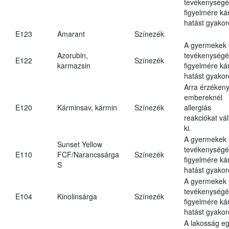
tevékenységé
figyelmére ká
hatást gyakor
E123
Amarant
Színezék
A gyermekek
Azorubin,
tevékenységé
E122
Színezék
karmazsin
figyelmére ká
hatást gyakor
Arra érzéken
embereknél
E120
Kárminsav, kármin
Színezék
allergiás
reakciókat vál
ki.
A gyermekek
Sunset Yellow
tevékenységé
E110
FCF/Narancssárga
Színezék
figyelmére ká
S
hatást gyakor
A gyermekek
tevékenységé
E104
Kinolinsárga
Színezék
figyelmére ká
hatást gyakor
A lakosság eg