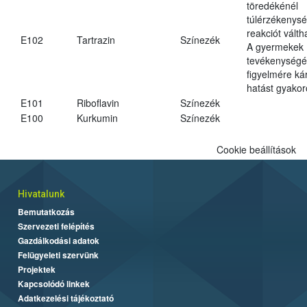
töredékénél
túlérzékenysé
reakciót váltha
E102
Tartrazin
Színezék
A gyermekek
tevékenységé
figyelmére ká
hatást gyakor
E101
Riboflavin
Színezék
E100
Kurkumin
Színezék
Cookie beállítások
Hivatalunk
Bemutatkozás
Szervezeti felépítés
Gazdálkodási adatok
Felügyeleti szervünk
Projektek
Kapcsolódó linkek
Adatkezelési tájékoztató