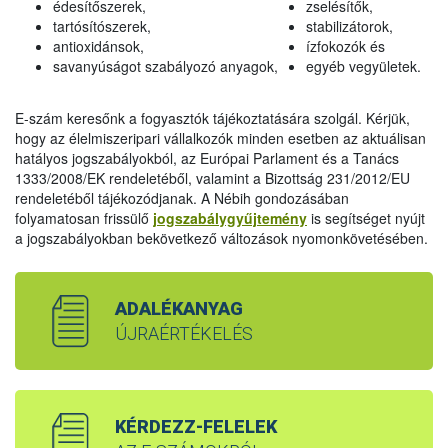
édesítőszerek,
zselésítők,
tartósítószerek,
stabilizátorok,
antioxidánsok,
ízfokozók és
savanyúságot szabályozó anyagok,
egyéb vegyületek.
E-szám keresőnk a fogyasztók tájékoztatására szolgál. Kérjük,
hogy az élelmiszeripari vállalkozók minden esetben az aktuálisan
hatályos jogszabályokból, az Európai Parlament és a Tanács
1333/2008/EK rendeletéből, valamint a Bizottság 231/2012/EU
rendeletéből tájékozódjanak. A Nébih gondozásában
folyamatosan frissülő
jogszabálygyűjtemény
is segítséget nyújt
a jogszabályokban bekövetkező változások nyomonkövetésében.
ADALÉKANYAG
ÚJRAÉRTÉKELÉS
KÉRDEZZ-FELELEK