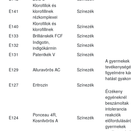
Klorofillok és
E141
klorofillinek
Színezék
rézkomplexei
Klorofillok és
E140
Színezék
klorofillinek
E133
Brilliánskék FCF
Színezék
Indigotin,
E132
Színezék
indigókármin
E131
Patentkék V
Színezék
A gyermekek
tevékenységé
E129
Alluravörös AC
Színezék
figyelmére ká
hatást gyakor
E127
Eritrozin
Színezék
Érzékeny
egyéneknél
beszámoltak
intolerancia
Ponceau 4R,
reakciók
E124
Színezék
Kosnilvörös A
előfordulásáró
gyermekek