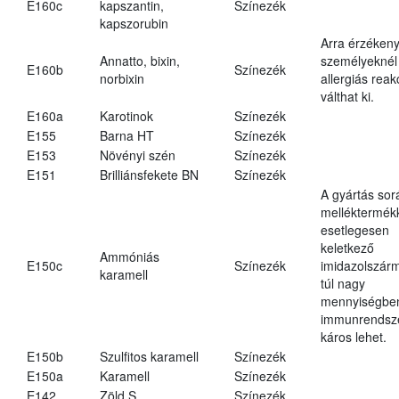
E160c
kapszantin,
Színezék
kapszorubin
Arra érzéken
Annatto, bixin,
személyeknél
E160b
Színezék
norbixin
allergiás reak
válthat ki.
E160a
Karotinok
Színezék
E155
Barna HT
Színezék
E153
Növényi szén
Színezék
E151
Brilliánsfekete BN
Színezék
A gyártás sor
melléktermék
esetlegesen
keletkező
Ammóniás
E150c
Színezék
imidazolszár
karamell
túl nagy
mennyiségbe
immunrendsz
káros lehet.
E150b
Szulfitos karamell
Színezék
E150a
Karamell
Színezék
E142
Zöld S
Színezék