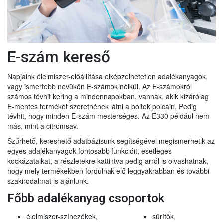
E-szám kereső
Napjaink élelmiszer-előállítása elképzelhetetlen adalékanyagok,
vagy ismertebb nevükön E-számok nélkül. Az E-számokról
számos tévhit kering a mindennapokban, vannak, akik kizárólag
E-mentes terméket szeretnének látni a boltok polcain. Pedig
tévhit, hogy minden E-szám mesterséges. Az E330 például nem
más, mint a citromsav.
Szűrhető, kereshető adatbázisunk segítségével megismerhetik az
egyes adalékanyagok fontosabb funkcióit, esetleges
kockázataikat, a részletekre kattintva pedig arról is olvashatnak,
hogy mely termékekben fordulnak elő leggyakrabban és további
szakirodalmat is ajánlunk.
Főbb adalékanyag csoportok
élelmiszer-színezékek,
sűrítők,