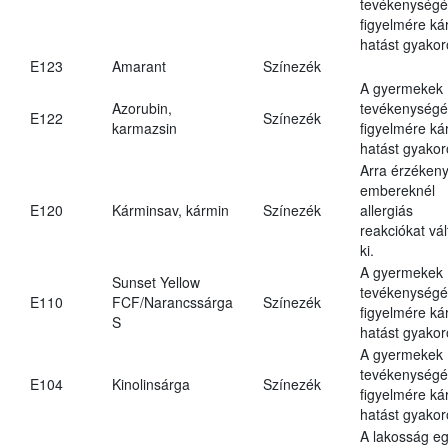
tevékenységé
figyelmére ká
hatást gyakor
E123
Amarant
Színezék
A gyermekek
Azorubin,
tevékenységé
E122
Színezék
karmazsin
figyelmére ká
hatást gyakor
Arra érzéken
embereknél
E120
Kárminsav, kármin
Színezék
allergiás
reakciókat vál
ki.
A gyermekek
Sunset Yellow
tevékenységé
E110
FCF/Narancssárga
Színezék
figyelmére ká
S
hatást gyakor
A gyermekek
tevékenységé
E104
Kinolinsárga
Színezék
figyelmére ká
hatást gyakor
A lakosság eg