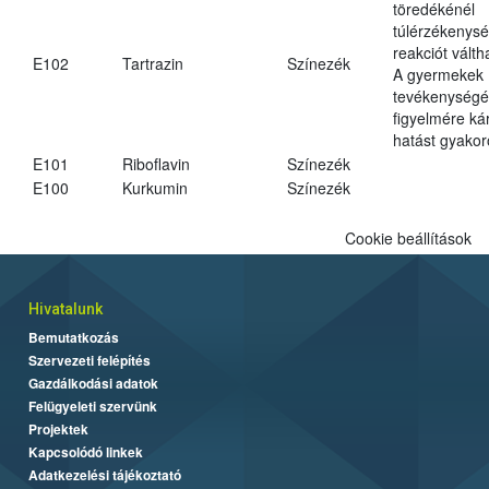
töredékénél
túlérzékenysé
reakciót váltha
E102
Tartrazin
Színezék
A gyermekek
tevékenységé
figyelmére ká
hatást gyakor
E101
Riboflavin
Színezék
E100
Kurkumin
Színezék
Cookie beállítások
Hivatalunk
Bemutatkozás
Szervezeti felépítés
Gazdálkodási adatok
Felügyeleti szervünk
Projektek
Kapcsolódó linkek
Adatkezelési tájékoztató