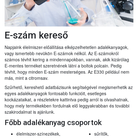
E-szám kereső
Napjaink élelmiszer-előállítása elképzelhetetlen adalékanyagok,
vagy ismertebb nevükön E-számok nélkül. Az E-számokról
számos tévhit kering a mindennapokban, vannak, akik kizárólag
E-mentes terméket szeretnének látni a boltok polcain. Pedig
tévhit, hogy minden E-szám mesterséges. Az E330 például nem
más, mint a citromsav.
Szűrhető, kereshető adatbázisunk segítségével megismerhetik az
egyes adalékanyagok fontosabb funkcióit, esetleges
kockázataikat, a részletekre kattintva pedig arról is olvashatnak,
hogy mely termékekben fordulnak elő leggyakrabban és további
szakirodalmat is ajánlunk.
Főbb adalékanyag csoportok
élelmiszer-színezékek,
sűrítők,