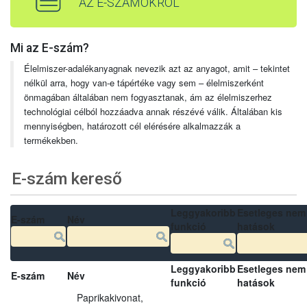
AZ E-SZÁMOKRÓL
Mi az E-szám?
Élelmiszer-adalékanyagnak nevezik azt az anyagot, amit – tekintet
nélkül arra, hogy van-e tápértéke vagy sem – élelmiszerként
önmagában általában nem fogyasztanak, ám az élelmiszerhez
technológiai célból hozzáadva annak részévé válik. Általában kis
mennyiségben, határozott cél elérésére alkalmazzák a
termékekben.
E-szám kereső
Leggyakoribb
Esetleges nem
E-szám
Név
funkció
hatások
Leggyakoribb
Esetleges nem
E-szám
Név
funkció
hatások
Paprikakivonat,