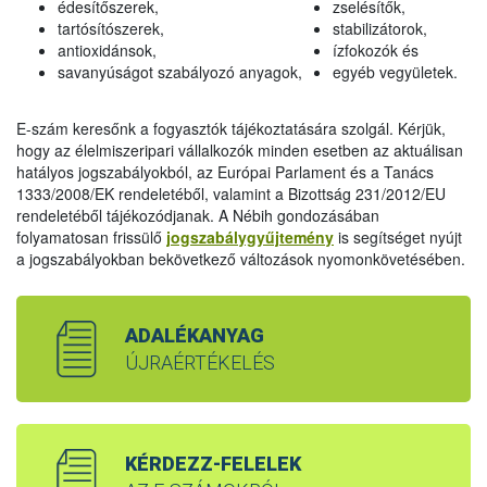
édesítőszerek,
zselésítők,
tartósítószerek,
stabilizátorok,
antioxidánsok,
ízfokozók és
savanyúságot szabályozó anyagok,
egyéb vegyületek.
E-szám keresőnk a fogyasztók tájékoztatására szolgál. Kérjük,
hogy az élelmiszeripari vállalkozók minden esetben az aktuálisan
hatályos jogszabályokból, az Európai Parlament és a Tanács
1333/2008/EK rendeletéből, valamint a Bizottság 231/2012/EU
rendeletéből tájékozódjanak. A Nébih gondozásában
folyamatosan frissülő
jogszabálygyűjtemény
is segítséget nyújt
a jogszabályokban bekövetkező változások nyomonkövetésében.
ADALÉKANYAG
ÚJRAÉRTÉKELÉS
KÉRDEZZ-FELELEK