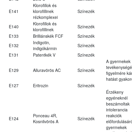
Klorofillok és
E141
klorofillinek
Színezék
rézkomplexei
Klorofillok és
E140
Színezék
klorofillinek
E133
Brilliánskék FCF
Színezék
Indigotin,
E132
Színezék
indigókármin
E131
Patentkék V
Színezék
A gyermekek
tevékenységé
E129
Alluravörös AC
Színezék
figyelmére ká
hatást gyakor
E127
Eritrozin
Színezék
Érzékeny
egyéneknél
beszámoltak
intolerancia
Ponceau 4R,
reakciók
E124
Színezék
Kosnilvörös A
előfordulásáró
gyermekek