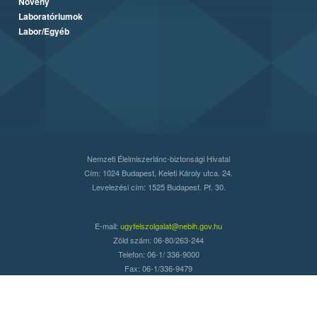
Növény
Laboratóriumok
Labor/Egyéb
Nemzeti Élelmiszerlánc-biztonsági Hivatal
Cím: 1024 Budapest, Keleti Károly utca. 24.
Levelezési cím: 1525 Budapest. Pf. 30.
E-mail:
ugyfelszolgalat@nebih.gov.hu
Zöld szám: 06-80/263-244
Telefon: 06-1/ 336-9000
Fax: 06-1/336-9479