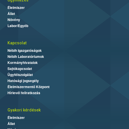
Élelmiszer
Állat
Növény
Labor/Egyéb
Kapcsolat
Nébih Igazgatóságok
Nébih Laboratóriumok
Kormányhivatalok
Sajtókapcsolat
Ügyfélszolgálat
Hatósági jogsegély
Élelmiszermentő Központ
Hírlevél feliratkozás
Gyakori kérdések
Élelmiszer
Állat