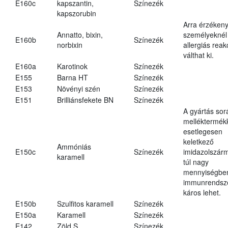
E160c
kapszantin,
Színezék
kapszorubin
Arra érzéken
Annatto, bixin,
személyeknél
E160b
Színezék
norbixin
allergiás reak
válthat ki.
E160a
Karotinok
Színezék
E155
Barna HT
Színezék
E153
Növényi szén
Színezék
E151
Brilliánsfekete BN
Színezék
A gyártás sor
melléktermék
esetlegesen
keletkező
Ammóniás
E150c
Színezék
imidazolszár
karamell
túl nagy
mennyiségbe
immunrendsz
káros lehet.
E150b
Szulfitos karamell
Színezék
E150a
Karamell
Színezék
E142
Zöld S
Színezék