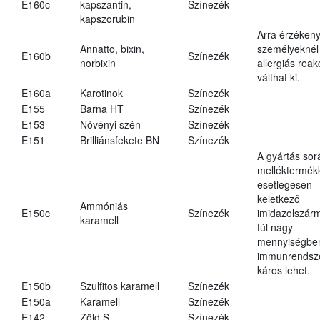
E160c
kapszantin,
Színezék
kapszorubin
Arra érzéken
Annatto, bixin,
személyeknél
E160b
Színezék
norbixin
allergiás reak
válthat ki.
E160a
Karotinok
Színezék
E155
Barna HT
Színezék
E153
Növényi szén
Színezék
E151
Brilliánsfekete BN
Színezék
A gyártás sor
melléktermék
esetlegesen
keletkező
Ammóniás
E150c
Színezék
imidazolszár
karamell
túl nagy
mennyiségbe
immunrendsz
káros lehet.
E150b
Szulfitos karamell
Színezék
E150a
Karamell
Színezék
E142
Zöld S
Színezék