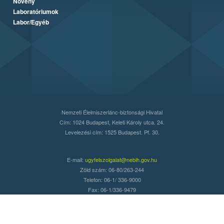
Növény
Laboratóriumok
Labor/Egyéb
Nemzeti Élelmiszerlánc-biztonsági Hivatal
Cím: 1024 Budapest, Keleti Károly utca. 24.
Levelezési cím: 1525 Budapest. Pf. 30.
E-mail:
ugyfelszolgalat@nebih.gov.hu
Zöld szám: 06-80/263-244
Telefon: 06-1/ 336-9000
Fax: 06-1/336-9479