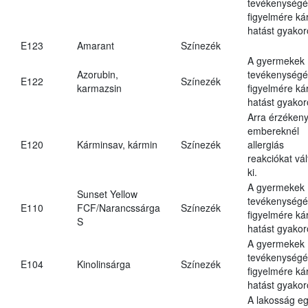
tevékenységé
figyelmére ká
hatást gyakor
E123
Amarant
Színezék
A gyermekek
Azorubin,
tevékenységé
E122
Színezék
karmazsin
figyelmére ká
hatást gyakor
Arra érzéken
embereknél
E120
Kárminsav, kármin
Színezék
allergiás
reakciókat vál
ki.
A gyermekek
Sunset Yellow
tevékenységé
E110
FCF/Narancssárga
Színezék
figyelmére ká
S
hatást gyakor
A gyermekek
tevékenységé
E104
Kinolinsárga
Színezék
figyelmére ká
hatást gyakor
A lakosság eg