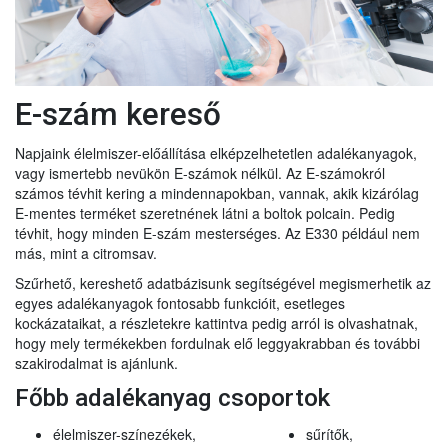
E-szám kereső
Napjaink élelmiszer-előállítása elképzelhetetlen adalékanyagok,
vagy ismertebb nevükön E-számok nélkül. Az E-számokról
számos tévhit kering a mindennapokban, vannak, akik kizárólag
E-mentes terméket szeretnének látni a boltok polcain. Pedig
tévhit, hogy minden E-szám mesterséges. Az E330 például nem
más, mint a citromsav.
Szűrhető, kereshető adatbázisunk segítségével megismerhetik az
egyes adalékanyagok fontosabb funkcióit, esetleges
kockázataikat, a részletekre kattintva pedig arról is olvashatnak,
hogy mely termékekben fordulnak elő leggyakrabban és további
szakirodalmat is ajánlunk.
Főbb adalékanyag csoportok
élelmiszer-színezékek,
sűrítők,