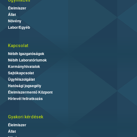
Élelmiszer
Állat
Növény
Labor/Egyéb
Kapcsolat
Nébih Igazgatóságok
Nébih Laboratóriumok
Kormányhivatalok
Sajtókapcsolat
Ügyfélszolgálat
Hatósági jogsegély
Élelmiszermentő Központ
Hírlevél feliratkozás
Gyakori kérdések
Élelmiszer
Állat