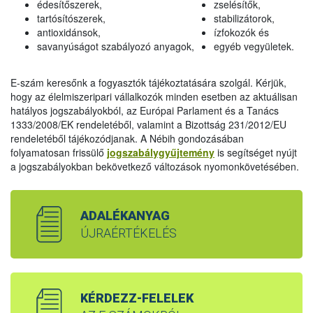
édesítőszerek,
zselésítők,
tartósítószerek,
stabilizátorok,
antioxidánsok,
ízfokozók és
savanyúságot szabályozó anyagok,
egyéb vegyületek.
E-szám keresőnk a fogyasztók tájékoztatására szolgál. Kérjük,
hogy az élelmiszeripari vállalkozók minden esetben az aktuálisan
hatályos jogszabályokból, az Európai Parlament és a Tanács
1333/2008/EK rendeletéből, valamint a Bizottság 231/2012/EU
rendeletéből tájékozódjanak. A Nébih gondozásában
folyamatosan frissülő
jogszabálygyűjtemény
is segítséget nyújt
a jogszabályokban bekövetkező változások nyomonkövetésében.
ADALÉKANYAG
ÚJRAÉRTÉKELÉS
KÉRDEZZ-FELELEK