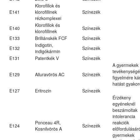
Klorofillok és
E141
klorofillinek
Színezék
rézkomplexei
Klorofillok és
E140
Színezék
klorofillinek
E133
Brilliánskék FCF
Színezék
Indigotin,
E132
Színezék
indigókármin
E131
Patentkék V
Színezék
A gyermekek
tevékenységé
E129
Alluravörös AC
Színezék
figyelmére ká
hatást gyakor
E127
Eritrozin
Színezék
Érzékeny
egyéneknél
beszámoltak
intolerancia
Ponceau 4R,
reakciók
E124
Színezék
Kosnilvörös A
előfordulásáró
gyermekek