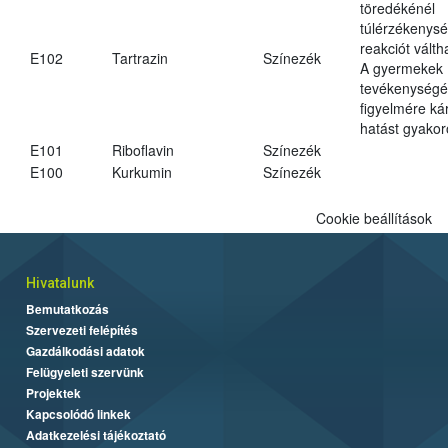
töredékénél
túlérzékenysé
reakciót váltha
E102
Tartrazin
Színezék
A gyermekek
tevékenységé
figyelmére ká
hatást gyakor
E101
Riboflavin
Színezék
E100
Kurkumin
Színezék
Cookie beállítások
Hivatalunk
Bemutatkozás
Szervezeti felépítés
Gazdálkodási adatok
Felügyeleti szervünk
Projektek
Kapcsolódó linkek
Adatkezelési tájékoztató