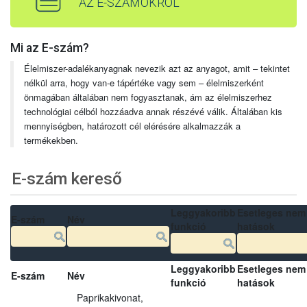
AZ E-SZÁMOKRÓL
Mi az E-szám?
Élelmiszer-adalékanyagnak nevezik azt az anyagot, amit – tekintet
nélkül arra, hogy van-e tápértéke vagy sem – élelmiszerként
önmagában általában nem fogyasztanak, ám az élelmiszerhez
technológiai célból hozzáadva annak részévé válik. Általában kis
mennyiségben, határozott cél elérésére alkalmazzák a
termékekben.
E-szám kereső
Leggyakoribb
Esetleges nem
E-szám
Név
funkció
hatások
Leggyakoribb
Esetleges nem
E-szám
Név
funkció
hatások
Paprikakivonat,