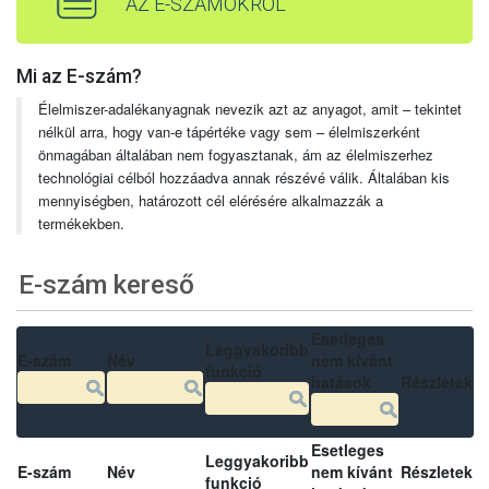
AZ E-SZÁMOKRÓL
Mi az E-szám?
Élelmiszer-adalékanyagnak nevezik azt az anyagot, amit – tekintet
nélkül arra, hogy van-e tápértéke vagy sem – élelmiszerként
önmagában általában nem fogyasztanak, ám az élelmiszerhez
technológiai célból hozzáadva annak részévé válik. Általában kis
mennyiségben, határozott cél elérésére alkalmazzák a
termékekben.
E-szám kereső
Esetleges
Leggyakoribb
E-szám
Név
nem kívánt
funkció
hatások
Részletek
Esetleges
Leggyakoribb
E-szám
Név
nem kívánt
Részletek
funkció