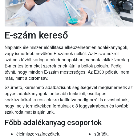
E-szám kereső
Napjaink élelmiszer-előállítása elképzelhetetlen adalékanyagok,
vagy ismertebb nevükön E-számok nélkül. Az E-számokról
számos tévhit kering a mindennapokban, vannak, akik kizárólag
E-mentes terméket szeretnének látni a boltok polcain. Pedig
tévhit, hogy minden E-szám mesterséges. Az E330 például nem
más, mint a citromsav.
Szűrhető, kereshető adatbázisunk segítségével megismerhetik az
egyes adalékanyagok fontosabb funkcióit, esetleges
kockázataikat, a részletekre kattintva pedig arról is olvashatnak,
hogy mely termékekben fordulnak elő leggyakrabban és további
szakirodalmat is ajánlunk.
Főbb adalékanyag csoportok
élelmiszer-színezékek,
sűrítők,