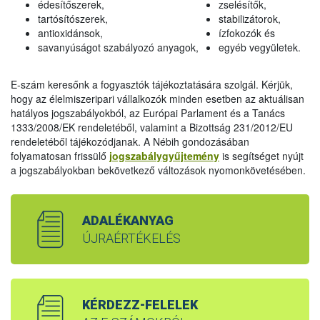
édesítőszerek,
zselésítők,
tartósítószerek,
stabilizátorok,
antioxidánsok,
ízfokozók és
savanyúságot szabályozó anyagok,
egyéb vegyületek.
E-szám keresőnk a fogyasztók tájékoztatására szolgál. Kérjük,
hogy az élelmiszeripari vállalkozók minden esetben az aktuálisan
hatályos jogszabályokból, az Európai Parlament és a Tanács
1333/2008/EK rendeletéből, valamint a Bizottság 231/2012/EU
rendeletéből tájékozódjanak. A Nébih gondozásában
folyamatosan frissülő
jogszabálygyűjtemény
is segítséget nyújt
a jogszabályokban bekövetkező változások nyomonkövetésében.
ADALÉKANYAG
ÚJRAÉRTÉKELÉS
KÉRDEZZ-FELELEK