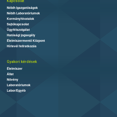
Kapcsolat
Nébih Igazgatóságok
Nébih Laboratóriumok
Kormányhivatalok
Sajtókapcsolat
Ügyfélszolgálat
Hatósági jogsegély
Élelmiszermentő Központ
Hírlevél feliratkozás
Gyakori kérdések
Élelmiszer
Állat
Növény
Laboratóriumok
Labor/Egyéb