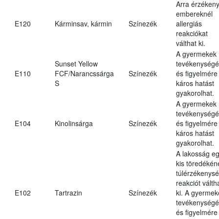
Arra érzéken
embereknél
E120
Kárminsav, kármin
Színezék
allergiás
reakciókat
válthat ki.
A gyermekek
Sunset Yellow
tevékenységé
E110
FCF/Narancssárga
Színezék
és figyelmére
S
káros hatást
gyakorolhat.
A gyermekek
tevékenységé
E104
Kinolinsárga
Színezék
és figyelmére
káros hatást
gyakorolhat.
A lakosság e
kis töredékén
túlérzékenysé
reakciót válth
E102
Tartrazin
Színezék
ki. A gyermek
tevékenységé
és figyelmére