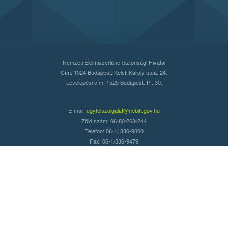
Nemzeti Élelmiszerlánc-biztonsági Hivatal
Cím: 1024 Budapest, Keleti Károly utca. 24.
Levelezési cím: 1525 Budapest. Pf. 30.
E-mail:
ugyfelszolgalat@nebih.gov.hu
Zöld szám: 06-80/263-244
Telefon: 06-1/ 336-9000
Fax: 06-1/336-9479