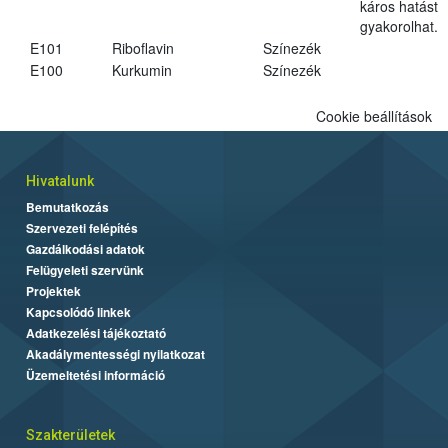
káros hatást
gyakorolhat.
E101
Riboflavin
Színezék
E100
Kurkumin
Színezék
Cookie beállítások
Hivatalunk
Bemutatkozás
Szervezeti felépítés
Gazdálkodási adatok
Felügyeleti szervünk
Projektek
Kapcsolódó linkek
Adatkezelési tájékoztató
Akadálymentességi nyilatkozat
Üzemeltetési információ
Szakterületek