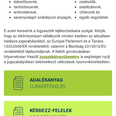
édesítőszerek,
zselésítők,
tartósítószerek,
stabilizátorok,
antioxidánsok,
ízfokozók és
savanyúságot szabályozó anyagok,
egyéb vegyületek.
E-szám keresőnk a fogyasztók tájékoztatására szolgál. Kérjük,
hogy az élelmiszeripari vállalkozók minden esetben az aktuálisan
hatályos jogszabályokból, az Európai Parlament és a Tanács
1333/2008/EK rendeletéből, valamint a Bizottság 231/2012/EU
rendeletéből tájékozódjanak. A Nébih gondozásában
folyamatosan frissülő
jogszabálygyűjtemény
is segítséget nyújt
a jogszabályokban bekövetkező változások nyomonkövetésében.
ADALÉKANYAG
ÚJRAÉRTÉKELÉS
KÉRDEZZ-FELELEK