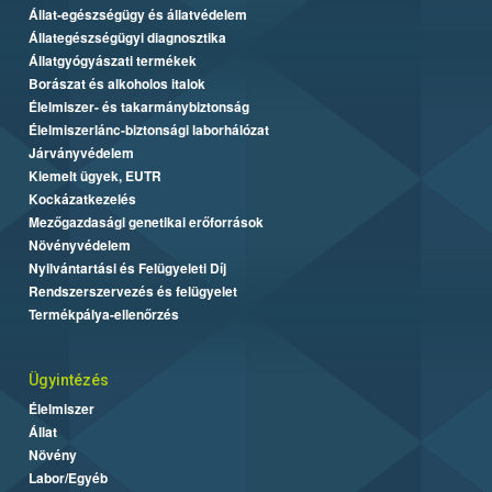
Állat-egészségügy és állatvédelem
Állategészségügyi diagnosztika
Állatgyógyászati termékek
Borászat és alkoholos italok
Élelmiszer- és takarmánybiztonság
Élelmiszerlánc-biztonsági laborhálózat
Járványvédelem
Kiemelt ügyek, EUTR
Kockázatkezelés
Mezőgazdasági genetikai erőforrások
Növényvédelem
Nyilvántartási és Felügyeleti Díj
Rendszerszervezés és felügyelet
Termékpálya-ellenőrzés
Ügyintézés
Élelmiszer
Állat
Növény
Labor/Egyéb