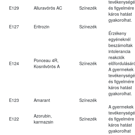
tevékenységé
E129
Alluravörös AC
Színezék
és figyelmére
káros hatást
gyakorolhat.
E127
Eritrozin
Színezék
Érzékeny
egyéneknél
beszámoltak
intolerancia
reakciók
Ponceau 4R,
E124
Színezék
előfordulásáró
Kosnilvörös A
A gyermekek
tevékenységé
és figyelmére
káros hatást
gyakorolhat.
E123
Amarant
Színezék
A gyermekek
tevékenységé
Azorubin,
E122
Színezék
és figyelmére
karmazsin
káros hatást
gyakorolhat