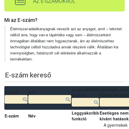
AZ E-SZÁMOKRÓL
Mi az E-szám?
Élelmiszer-adalékanyagnak nevezik azt az anyagot, amit – tekintet
nélkül arra, hogy van-e tápértéke vagy sem – élelmiszerként
önmagában általában nem fogyasztanak, ám az élelmiszerhez
technológiai célból hozzáadva annak részévé válik. Általában kis
mennyiségben, határozott cél elérésére alkalmazzák a
termékekben.
E-szám kereső
Leggyakoribb
Esetleges nem
E-szám
Név
funkció
kívánt hatások
Leggyakoribb
Esetleges nem
E-szám
Név
funkció
kívánt hatások
A gyermekek