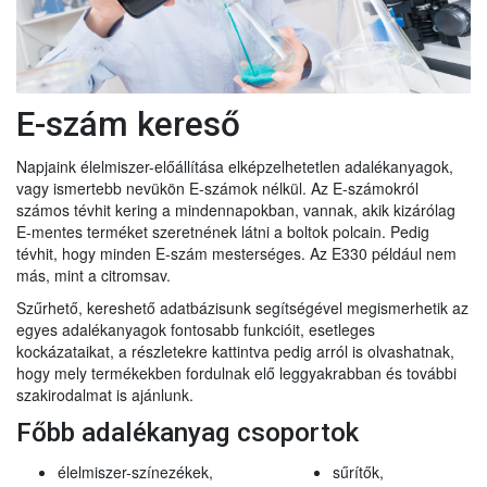
E-szám kereső
Napjaink élelmiszer-előállítása elképzelhetetlen adalékanyagok,
vagy ismertebb nevükön E-számok nélkül. Az E-számokról
számos tévhit kering a mindennapokban, vannak, akik kizárólag
E-mentes terméket szeretnének látni a boltok polcain. Pedig
tévhit, hogy minden E-szám mesterséges. Az E330 például nem
más, mint a citromsav.
Szűrhető, kereshető adatbázisunk segítségével megismerhetik az
egyes adalékanyagok fontosabb funkcióit, esetleges
kockázataikat, a részletekre kattintva pedig arról is olvashatnak,
hogy mely termékekben fordulnak elő leggyakrabban és további
szakirodalmat is ajánlunk.
Főbb adalékanyag csoportok
élelmiszer-színezékek,
sűrítők,