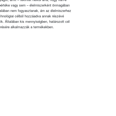
pértéke vagy sem – élelmiszerként önmagában
talában nem fogyasztanak, ám az élelmiszerhez
chnológiai célból hozzáadva annak részévé
lik. Általában kis mennyiségben, határozott cél
érésére alkalmazzák a termékekben.