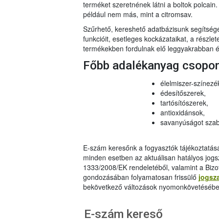
terméket szeretnének látni a boltok polcai
például nem más, mint a citromsav.
Szűrhető, kereshető adatbázisunk segítsé
funkcióit, esetleges kockázataikat, a részlet
termékekben fordulnak elő leggyakrabban és
Főbb adalékanyag csopo
élelmiszer-színezé
édesítőszerek,
tartósítószerek,
antioxidánsok,
savanyúságot szab
E-szám keresőnk a fogyasztók tájékoztatásár
minden esetben az aktuálisan hatályos jog
1333/2008/EK rendeletéből, valamint a Bizo
gondozásában folyamatosan frissülő
jogsz
bekövetkező változások nyomonkövetésébe
E-szám kereső