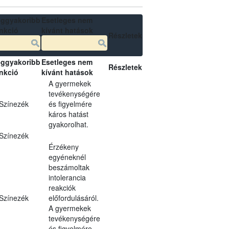
ggyakoribb
Esetleges nem
nkció
kívánt hatások
Részletek
ggyakoribb
Esetleges nem
Részletek
nkció
kívánt hatások
A gyermekek
tevékenységére
Színezék
és figyelmére
káros hatást
gyakorolhat.
Színezék
Érzékeny
egyéneknél
beszámoltak
intolerancia
reakciók
Színezék
előfordulásáról.
A gyermekek
tevékenységére
és figyelmére