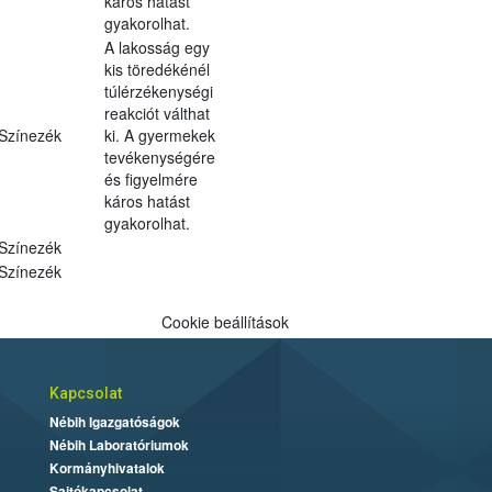
káros hatást
gyakorolhat.
A lakosság egy
kis töredékénél
túlérzékenységi
reakciót válthat
Színezék
ki. A gyermekek
tevékenységére
és figyelmére
káros hatást
gyakorolhat.
Színezék
Színezék
Cookie beállítások
Kapcsolat
Nébih Igazgatóságok
Nébih Laboratóriumok
Kormányhivatalok
Sajtókapcsolat