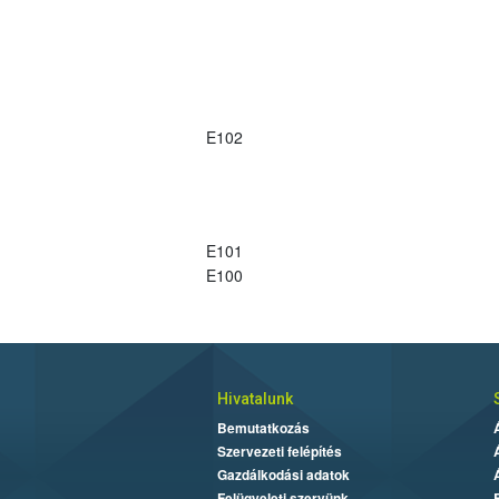
E102
E101
E100
Hivatalunk
Bemutatkozás
Szervezeti felépítés
Gazdálkodási adatok
Felügyeleti szervünk