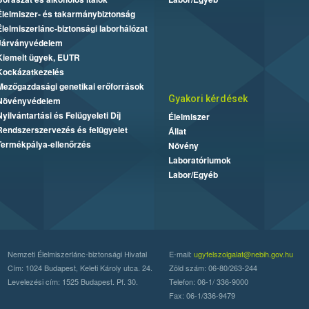
Élelmiszer- és takarmánybiztonság
Élelmiszerlánc-biztonsági laborhálózat
Járványvédelem
Kiemelt ügyek, EUTR
Kockázatkezelés
Mezőgazdasági genetikai erőforrások
Gyakori kérdések
Növényvédelem
Nyilvántartási és Felügyeleti Díj
Élelmiszer
Rendszerszervezés és felügyelet
Állat
Termékpálya-ellenőrzés
Növény
Laboratóriumok
Labor/Egyéb
Nemzeti Élelmiszerlánc-biztonsági Hivatal
E-mail:
ugyfelszolgalat@nebih.gov.hu
Cím: 1024 Budapest, Keleti Károly utca. 24.
Zöld szám: 06-80/263-244
Levelezési cím: 1525 Budapest. Pf. 30.
Telefon: 06-1/ 336-9000
Fax: 06-1/336-9479