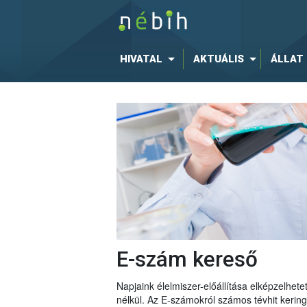
HIVATAL
AKTUÁLIS
ÁLLAT
E-szám kereső
Napjaink élelmiszer-előállítása elképzelhe
nélkül. Az E-számokról számos tévhit keri