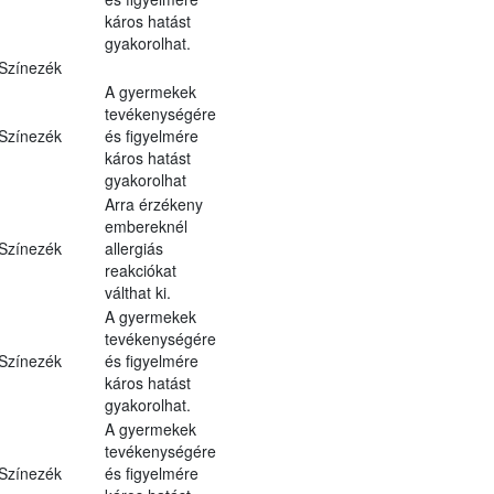
káros hatást
gyakorolhat.
Színezék
A gyermekek
tevékenységére
Színezék
és figyelmére
káros hatást
gyakorolhat
Arra érzékeny
embereknél
Színezék
allergiás
reakciókat
válthat ki.
A gyermekek
tevékenységére
Színezék
és figyelmére
káros hatást
gyakorolhat.
A gyermekek
tevékenységére
Színezék
és figyelmére