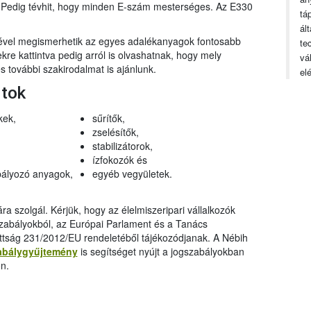
n. Pedig tévhit, hogy minden E-szám mesterséges. Az E330
tá
ál
gével megismerhetik az egyes adalékanyagok fontosabb
te
ekre kattintva pedig arról is olvashatnak, hogy mely
vá
 további szakirodalmat is ajánlunk.
el
rtok
kek,
sűrítők,
zselésítők,
stabilizátorok,
ízfokozók és
ályozó anyagok,
egyéb vegyületek.
a szolgál. Kérjük, hogy az élelmiszeripari vállalkozók
szabályokból, az Európai Parlament és a Tanács
ttság 231/2012/EU rendeletéből tájékozódjanak. A Nébih
abálygyűjtemény
is segítséget nyújt a jogszabályokban
n.