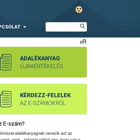
PCSOLAT
ADALÉKANYAG
ÚJRAÉRTÉKELÉS
KÉRDEZZ-FELELEK
AZ E-SZÁMOKRÓL
z E-szám?
elmiszer-adalékanyagnak nevezik azt az
yagot, amit – tekintet nélkül arra, hogy van-e