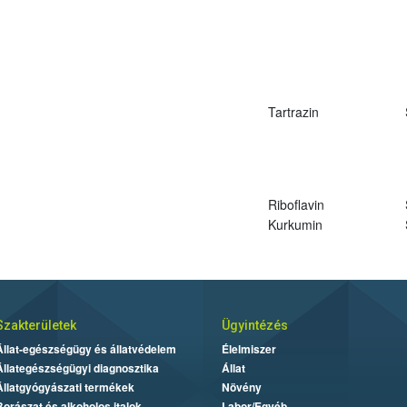
Tartrazin
Riboflavin
Kurkumin
Szakterületek
Ügyintézés
Állat-egészségügy és állatvédelem
Élelmiszer
Állategészségügyi diagnosztika
Állat
Állatgyógyászati termékek
Növény
Borászat és alkoholos italok
Labor/Egyéb