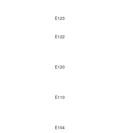
E123
E122
E120
E110
E104