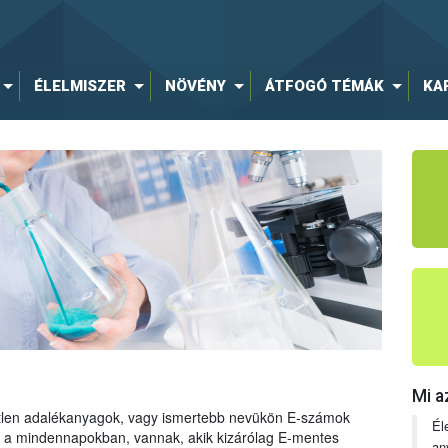
ÉLELMISZER
NÖVÉNY
ÁTFOGÓ TÉMÁK
KA
Mi a
tetlen adalékanyagok, vagy ismertebb nevükön E-számok
Él
ng a mindennapokban, vannak, akik kizárólag E-mentes
an