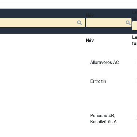
Le
Név
fu
Le
Név
fu
Alluravörös AC
Eritrozin
Ponceau 4R,
Kosnilvörös A