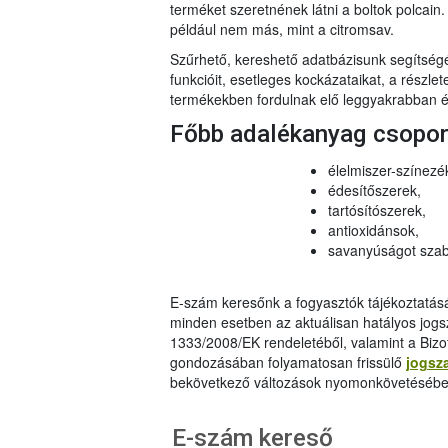
terméket szeretnének látni a boltok polcai
például nem más, mint a citromsav.
Szűrhető, kereshető adatbázisunk segítsé
funkcióit, esetleges kockázataikat, a részlet
termékekben fordulnak elő leggyakrabban és
Főbb adalékanyag csopo
élelmiszer-színezé
édesítőszerek,
tartósítószerek,
antioxidánsok,
savanyúságot szab
E-szám keresőnk a fogyasztók tájékoztatásár
minden esetben az aktuálisan hatályos jog
1333/2008/EK rendeletéből, valamint a Bizo
gondozásában folyamatosan frissülő
jogsz
bekövetkező változások nyomonkövetésébe
E-szám kereső