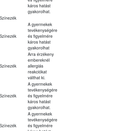
káros hatást
gyakorolhat.
Színezék
A gyermekek
tevékenységére
Színezék
és figyelmére
káros hatást
gyakorolhat
Arra érzékeny
embereknél
Színezék
allergiás
reakciókat
válthat ki.
A gyermekek
tevékenységére
Színezék
és figyelmére
káros hatást
gyakorolhat.
A gyermekek
tevékenységére
Színezék
és figyelmére