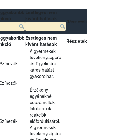
ggyakoribb
Esetleges nem
nkció
kívánt hatások
Részletek
ggyakoribb
Esetleges nem
Részletek
nkció
kívánt hatások
A gyermekek
tevékenységére
Színezék
és figyelmére
káros hatást
gyakorolhat.
Színezék
Érzékeny
egyéneknél
beszámoltak
intolerancia
reakciók
Színezék
előfordulásáról.
A gyermekek
tevékenységére
és figyelmére