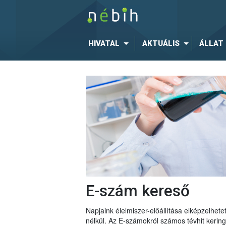
HIVATAL
AKTUÁLIS
ÁLLAT
E-szám kereső
Napjaink élelmiszer-előállítása elképzelhe
nélkül. Az E-számokról számos tévhit keri