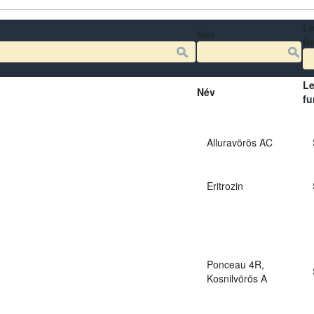
Le
Név
fu
Le
Név
fu
Alluravörös AC
Eritrozin
Ponceau 4R,
Kosnilvörös A