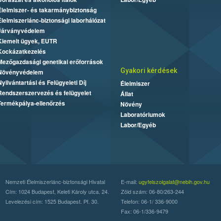
Élelmiszer- és takarmánybiztonság
Élelmiszerlánc-biztonsági laborhálózat
Járványvédelem
Kiemelt ügyek, EUTR
Kockázatkezelés
Mezőgazdasági genetikai erőforrások
Gyakori kérdések
Növényvédelem
Nyilvántartási és Felügyeleti Díj
Élelmiszer
Rendszerszervezés és felügyelet
Állat
Termékpálya-ellenőrzés
Növény
Laboratóriumok
Labor/Egyéb
Nemzeti Élelmiszerlánc-biztonsági Hivatal
E-mail:
ugyfelszolgalat@nebih.gov.hu
Cím: 1024 Budapest, Keleti Károly utca. 24.
Zöld szám: 06-80/263-244
Levelezési cím: 1525 Budapest. Pf. 30.
Telefon: 06-1/ 336-9000
Fax: 06-1/336-9479