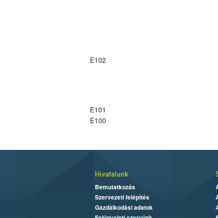
E102
E101
E100
Hivatalunk
Bemutatkozás
Szervezeti felépítés
Gazdálkodási adatok
Felügyeleti szervünk