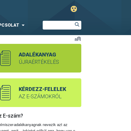
PCSOLAT
ADALÉKANYAG
ÚJRAÉRTÉKELÉS
KÉRDEZZ-FELELEK
AZ E-SZÁMOKRÓL
z E-szám?
elmiszer-adalékanyagnak nevezik azt az
yagot, amit – tekintet nélkül arra, hogy van-e