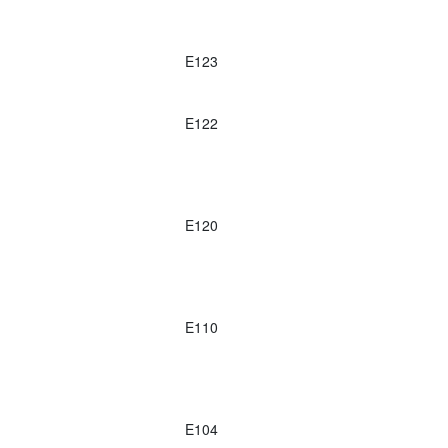
E123
E122
E120
E110
E104