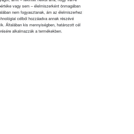
pértéke vagy sem – élelmiszerként önmagában
talában nem fogyasztanak, ám az élelmiszerhez
chnológiai célból hozzáadva annak részévé
lik. Általában kis mennyiségben, határozott cél
érésére alkalmazzák a termékekben.