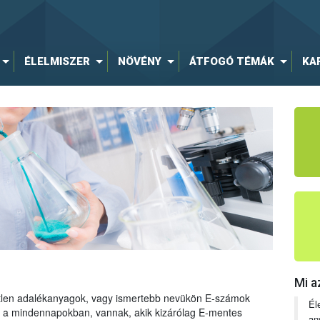
ÉLELMISZER
NÖVÉNY
ÁTFOGÓ TÉMÁK
KA
Mi a
tetlen adalékanyagok, vagy ismertebb nevükön E-számok
Él
ng a mindennapokban, vannak, akik kizárólag E-mentes
an