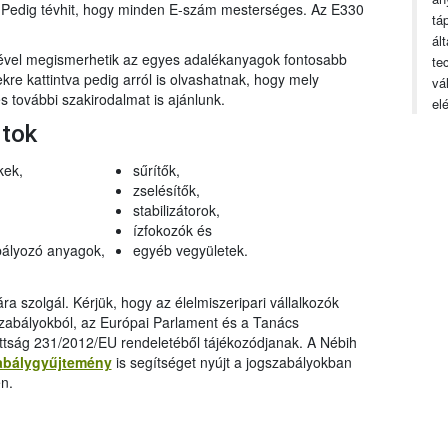
n. Pedig tévhit, hogy minden E-szám mesterséges. Az E330
tá
ál
gével megismerhetik az egyes adalékanyagok fontosabb
te
ekre kattintva pedig arról is olvashatnak, hogy mely
vá
 további szakirodalmat is ajánlunk.
el
rtok
kek,
sűrítők,
zselésítők,
stabilizátorok,
ízfokozók és
ályozó anyagok,
egyéb vegyületek.
a szolgál. Kérjük, hogy az élelmiszeripari vállalkozók
szabályokból, az Európai Parlament és a Tanács
ttság 231/2012/EU rendeletéből tájékozódjanak. A Nébih
abálygyűjtemény
is segítséget nyújt a jogszabályokban
n.