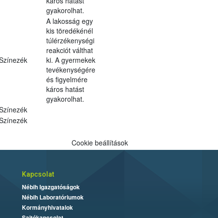
káros hatást
gyakorolhat.
A lakosság egy
kis töredékénél
túlérzékenységi
reakciót válthat
Színezék
ki. A gyermekek
tevékenységére
és figyelmére
káros hatást
gyakorolhat.
Színezék
Színezék
Cookie beállítások
Kapcsolat
Nébih Igazgatóságok
Nébih Laboratóriumok
Kormányhivatalok
Sajtókapcsolat