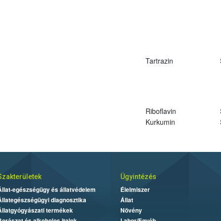
Tartrazin
Riboflavin
Kurkumin
Szakterületek
Ügyintézés
Állat-egészségügy és állatvédelem
Élelmiszer
Állategészségügyi diagnosztika
Állat
Állatgyógyászati termékek
Növény
Borászat és alkoholos italok
Labor/Egyéb