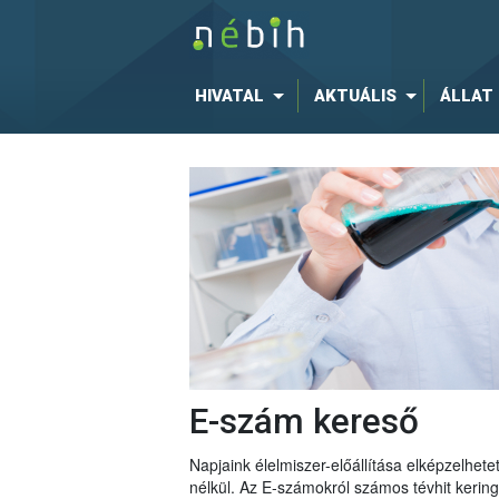
HIVATAL
AKTUÁLIS
ÁLLAT
E-szám kereső
Napjaink élelmiszer-előállítása elképzelhe
nélkül. Az E-számokról számos tévhit keri