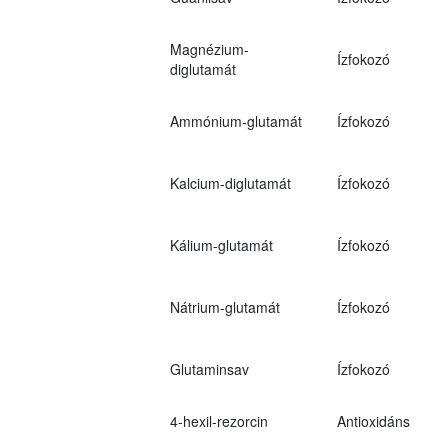
Magnézium-
Ízfokozó
diglutamát
Ammónium-glutamát
Ízfokozó
Kalcium-diglutamát
Ízfokozó
Kálium-glutamát
Ízfokozó
Nátrium-glutamát
Ízfokozó
Glutaminsav
Ízfokozó
4-hexil-rezorcin
Antioxidáns