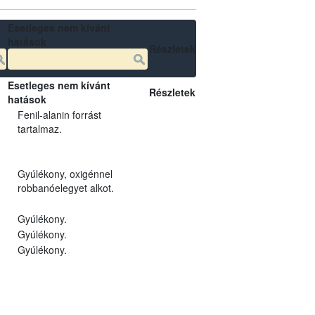
Esetleges nem kívánt
hatások
Részletek
Esetleges nem kívánt
Részletek
hatások
Fenil-alanin forrást
tartalmaz.
Gyúlékony, oxigénnel
robbanóelegyet alkot.
Gyúlékony.
Gyúlékony.
Gyúlékony.