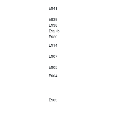
E941
E939
E938
E927b
E920
E914
E907
E905
E904
E903