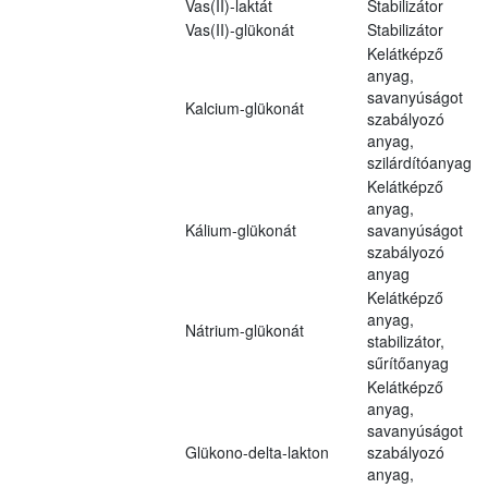
Vas(II)-laktát
Stabilizátor
Vas(II)-glükonát
Stabilizátor
Kelátképző
anyag,
savanyúságot
Kalcium-glükonát
szabályozó
anyag,
szilárdítóanyag
Kelátképző
anyag,
Kálium-glükonát
savanyúságot
szabályozó
anyag
Kelátképző
anyag,
Nátrium-glükonát
stabilizátor,
sűrítőanyag
Kelátképző
anyag,
savanyúságot
Glükono-delta-lakton
szabályozó
anyag,