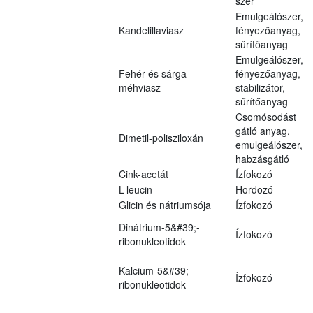
szer
Emulgeálószer,
Kandelillaviasz
fényezőanyag,
sűrítőanyag
Emulgeálószer,
Fehér és sárga
fényezőanyag,
méhviasz
stabilizátor,
sűrítőanyag
Csomósodást
gátló anyag,
Dimetil-polisziloxán
emulgeálószer,
habzásgátló
Cink-acetát
Ízfokozó
L-leucin
Hordozó
Glicin és nátriumsója
Ízfokozó
Dinátrium-5&#39;-
Ízfokozó
ribonukleotidok
Kalcium-5&#39;-
Ízfokozó
ribonukleotidok