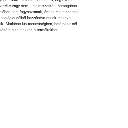
pértéke vagy sem – élelmiszerként önmagában
talában nem fogyasztanak, ám az élelmiszerhez
chnológiai célból hozzáadva annak részévé
lik. Általában kis mennyiségben, határozott cél
érésére alkalmazzák a termékekben.