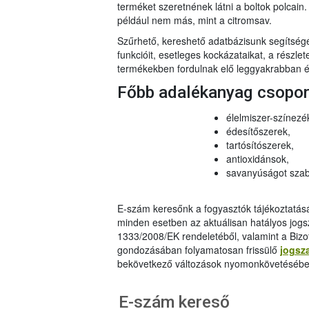
terméket szeretnének látni a boltok polcai
például nem más, mint a citromsav.
Szűrhető, kereshető adatbázisunk segítsé
funkcióit, esetleges kockázataikat, a részlet
termékekben fordulnak elő leggyakrabban és
Főbb adalékanyag csopo
élelmiszer-színezé
édesítőszerek,
tartósítószerek,
antioxidánsok,
savanyúságot szab
E-szám keresőnk a fogyasztók tájékoztatásár
minden esetben az aktuálisan hatályos jog
1333/2008/EK rendeletéből, valamint a Bizo
gondozásában folyamatosan frissülő
jogsz
bekövetkező változások nyomonkövetésébe
E-szám kereső