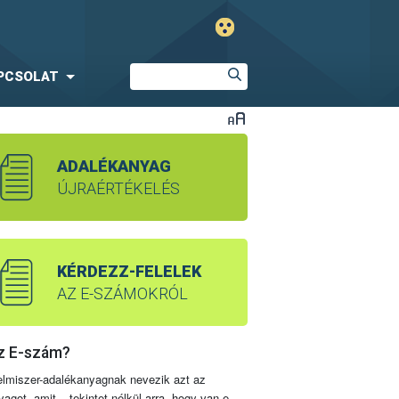
PCSOLAT
ADALÉKANYAG
ÚJRAÉRTÉKELÉS
KÉRDEZZ-FELELEK
AZ E-SZÁMOKRÓL
z E-szám?
elmiszer-adalékanyagnak nevezik azt az
yagot, amit – tekintet nélkül arra, hogy van-e