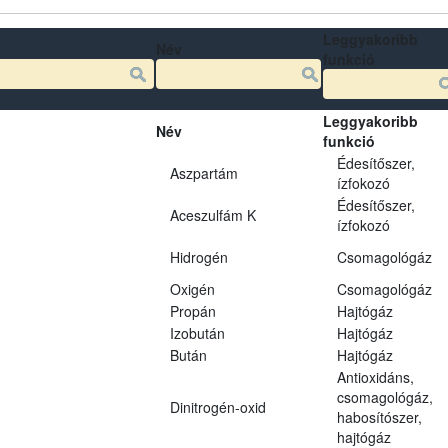
Leggyakoribb
Név
funkció
Leggyakoribb
Név
funkció
Édesítőszer,
Aszpartám
ízfokozó
Édesítőszer,
Aceszulfám K
ízfokozó
Hidrogén
Csomagológáz
Oxigén
Csomagológáz
Propán
Hajtógáz
Izobután
Hajtógáz
Bután
Hajtógáz
Antioxidáns,
csomagológáz,
Dinitrogén-oxid
habosítószer,
hajtógáz