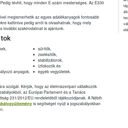
n. Pedig tévhit, hogy minden E-szám mesterséges. Az E330
tá
ál
gével megismerhetik az egyes adalékanyagok fontosabb
te
ekre kattintva pedig arról is olvashatnak, hogy mely
vá
 további szakirodalmat is ajánlunk.
el
rtok
kek,
sűrítők,
zselésítők,
stabilizátorok,
ízfokozók és
ályozó anyagok,
egyéb vegyületek.
a szolgál. Kérjük, hogy az élelmiszeripari vállalkozók
szabályokból, az Európai Parlament és a Tanács
ttság 231/2012/EU rendeletéből tájékozódjanak. A Nébih
abálygyűjtemény
is segítséget nyújt a jogszabályokban
n.