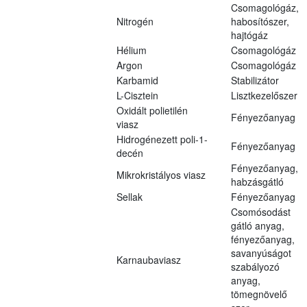
Csomagológáz,
Nitrogén
habosítószer,
hajtógáz
Hélium
Csomagológáz
Argon
Csomagológáz
Karbamid
Stabilizátor
L-Cisztein
Lisztkezelőszer
Oxidált polietilén
Fényezőanyag
viasz
Hidrogénezett poli-1-
Fényezőanyag
decén
Fényezőanyag,
Mikrokristályos viasz
habzásgátló
Sellak
Fényezőanyag
Csomósodást
gátló anyag,
fényezőanyag,
savanyúságot
Karnaubaviasz
szabályozó
anyag,
tömegnövelő