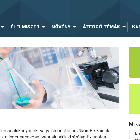
ÉLELMISZER
NÖVÉNY
ÁTFOGÓ TÉMÁK
KA
Mi a
tetlen adalékanyagok, vagy ismertebb nevükön E-számok
Él
ng a mindennapokban, vannak, akik kizárólag E-mentes
an