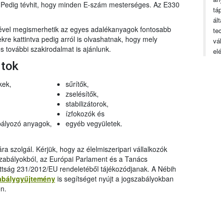
n. Pedig tévhit, hogy minden E-szám mesterséges. Az E330
tá
ál
gével megismerhetik az egyes adalékanyagok fontosabb
te
ekre kattintva pedig arról is olvashatnak, hogy mely
vá
 további szakirodalmat is ajánlunk.
el
rtok
kek,
sűrítők,
zselésítők,
stabilizátorok,
ízfokozók és
ályozó anyagok,
egyéb vegyületek.
a szolgál. Kérjük, hogy az élelmiszeripari vállalkozók
szabályokból, az Európai Parlament és a Tanács
ttság 231/2012/EU rendeletéből tájékozódjanak. A Nébih
abálygyűjtemény
is segítséget nyújt a jogszabályokban
n.