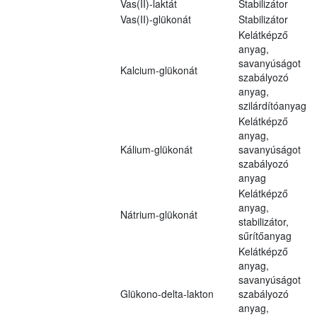
Vas(II)-laktát
Stabilizátor
Vas(II)-glükonát
Stabilizátor
Kelátképző
anyag,
savanyúságot
Kalcium-glükonát
szabályozó
anyag,
szilárdítóanyag
Kelátképző
anyag,
Kálium-glükonát
savanyúságot
szabályozó
anyag
Kelátképző
anyag,
Nátrium-glükonát
stabilizátor,
sűrítőanyag
Kelátképző
anyag,
savanyúságot
Glükono-delta-lakton
szabályozó
anyag,