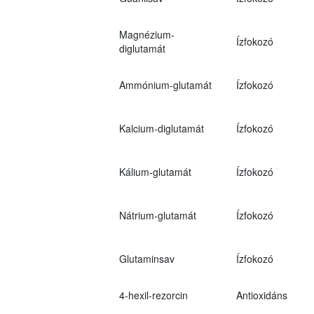
Magnézium-
Ízfokozó
diglutamát
Ammónium-glutamát
Ízfokozó
Kalcium-diglutamát
Ízfokozó
Kálium-glutamát
Ízfokozó
Nátrium-glutamát
Ízfokozó
Glutaminsav
Ízfokozó
4-hexil-rezorcin
Antioxidáns