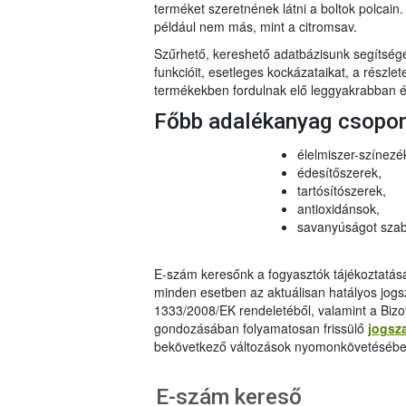
terméket szeretnének látni a boltok polcai
például nem más, mint a citromsav.
Szűrhető, kereshető adatbázisunk segítsé
funkcióit, esetleges kockázataikat, a részlet
termékekben fordulnak elő leggyakrabban és
Főbb adalékanyag csopo
élelmiszer-színezé
édesítőszerek,
tartósítószerek,
antioxidánsok,
savanyúságot szab
E-szám keresőnk a fogyasztók tájékoztatásár
minden esetben az aktuálisan hatályos jog
1333/2008/EK rendeletéből, valamint a Bizo
gondozásában folyamatosan frissülő
jogsz
bekövetkező változások nyomonkövetésébe
E-szám kereső