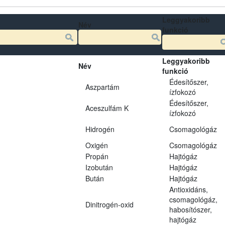
Leggyakoribb
Név
funkció
Leggyakoribb
Név
funkció
Édesítőszer,
Aszpartám
ízfokozó
Édesítőszer,
Aceszulfám K
ízfokozó
Hidrogén
Csomagológáz
Oxigén
Csomagológáz
Propán
Hajtógáz
Izobután
Hajtógáz
Bután
Hajtógáz
Antioxidáns,
csomagológáz,
Dinitrogén-oxid
habosítószer,
hajtógáz