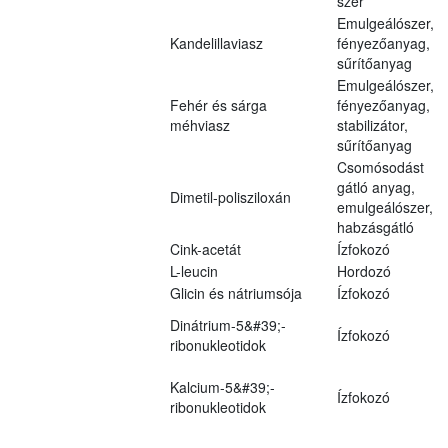
szer
Emulgeálószer,
Kandelillaviasz
fényezőanyag,
sűrítőanyag
Emulgeálószer,
Fehér és sárga
fényezőanyag,
méhviasz
stabilizátor,
sűrítőanyag
Csomósodást
gátló anyag,
Dimetil-polisziloxán
emulgeálószer,
habzásgátló
Cink-acetát
Ízfokozó
L-leucin
Hordozó
Glicin és nátriumsója
Ízfokozó
Dinátrium-5&#39;-
Ízfokozó
ribonukleotidok
Kalcium-5&#39;-
Ízfokozó
ribonukleotidok