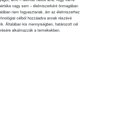
pértéke vagy sem – élelmiszerként önmagában
talában nem fogyasztanak, ám az élelmiszerhez
chnológiai célból hozzáadva annak részévé
lik. Általában kis mennyiségben, határozott cél
érésére alkalmazzák a termékekben.