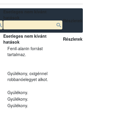
Esetleges nem kívánt
hatások
Részletek
Esetleges nem kívánt
Részletek
hatások
Fenil-alanin forrást
tartalmaz.
Gyúlékony, oxigénnel
robbanóelegyet alkot.
Gyúlékony.
Gyúlékony.
Gyúlékony.