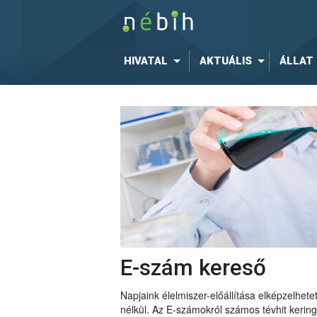
HIVATAL
AKTUÁLIS
ÁLLAT
E-szám kereső
Napjaink élelmiszer-előállítása elképzelhe
nélkül. Az E-számokról számos tévhit keri