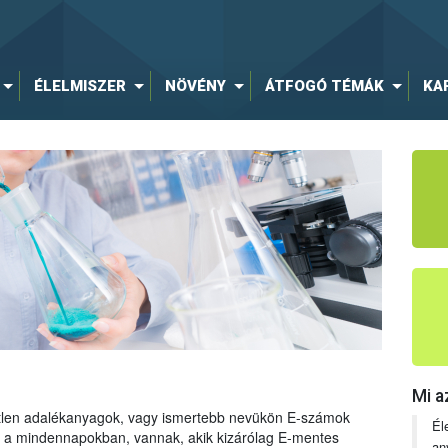
ÉLELMISZER
NÖVÉNY
ÁTFOGÓ TÉMÁK
KA
Mi a
tetlen adalékanyagok, vagy ismertebb nevükön E-számok
Él
ng a mindennapokban, vannak, akik kizárólag E-mentes
an