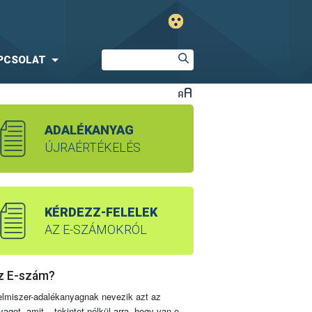
PCSOLAT
ADALÉKANYAG
ÚJRAÉRTÉKELÉS
KÉRDEZZ-FELELEK
AZ E-SZÁMOKRÓL
z E-szám?
elmiszer-adalékanyagnak nevezik azt az
yagot, amit – tekintet nélkül arra, hogy van-e