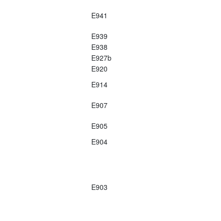
E941
E939
E938
E927b
E920
E914
E907
E905
E904
E903