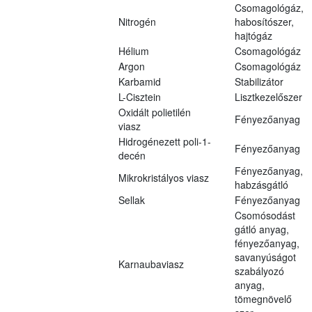
Csomagológáz,
Nitrogén
habosítószer,
hajtógáz
Hélium
Csomagológáz
Argon
Csomagológáz
Karbamid
Stabilizátor
L-Cisztein
Lisztkezelőszer
Oxidált polietilén
Fényezőanyag
viasz
Hidrogénezett poli-1-
Fényezőanyag
decén
Fényezőanyag,
Mikrokristályos viasz
habzásgátló
Sellak
Fényezőanyag
Csomósodást
gátló anyag,
fényezőanyag,
savanyúságot
Karnaubaviasz
szabályozó
anyag,
tömegnövelő