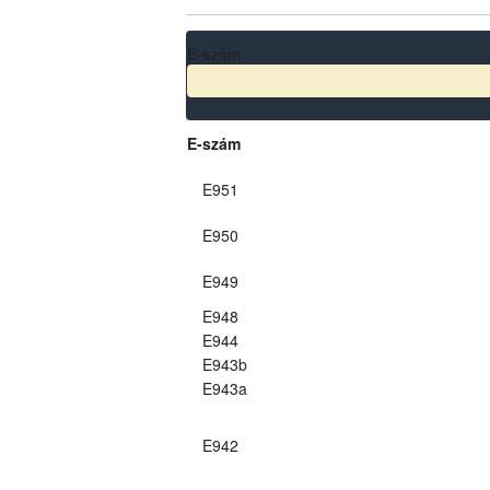
E-szám
E-szám
E951
E950
E949
E948
E944
E943b
E943a
E942