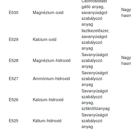
Csomósodást
gátló anyag,
Nagy
E530
Magnézium-oxid
savanyúságot
hasm
szabályozó
anyag
lisztkezelőszer,
savanyúságot
E529
Kalcium-oxid
szabályozó
anyag
Savanyúságot
Nagy
E528
Magnézium-hidroxid
szabályozó
hasm
anyag
Savanyúságot
E527
Ammónium-hidroxid
szabályozó
anyag
Savanyúságot
szabályozó
E526
Kalcium-hidroxid
anyag,
szilárdítóanyag
Savanyúságot
E525
Kálium-hidroxid
szabályozó
anyag