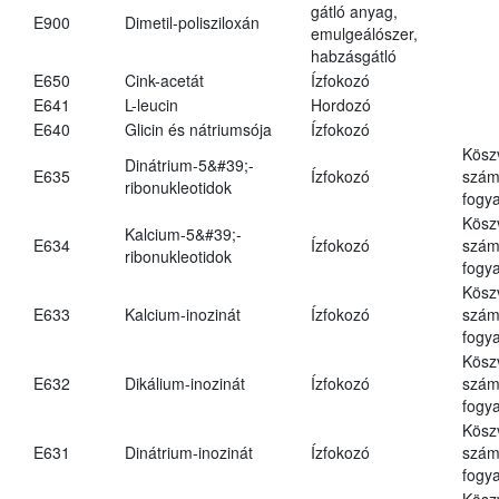
gátló anyag,
E900
Dimetil-polisziloxán
emulgeálószer,
habzásgátló
E650
Cink-acetát
Ízfokozó
E641
L-leucin
Hordozó
E640
Glicin és nátriumsója
Ízfokozó
Kösz
Dinátrium-5&#39;-
E635
Ízfokozó
számá
ribonukleotidok
fogya
Kösz
Kalcium-5&#39;-
E634
Ízfokozó
számá
ribonukleotidok
fogya
Kösz
E633
Kalcium-inozinát
Ízfokozó
számá
fogya
Kösz
E632
Dikálium-inozinát
Ízfokozó
számá
fogya
Kösz
E631
Dinátrium-inozinát
Ízfokozó
számá
fogya
Kösz