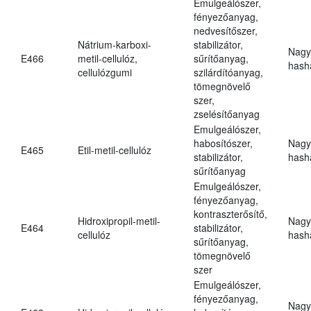
Emulgeálószer,
fényezőanyag,
nedvesítőszer,
Nátrium-karboxi-
stabilizátor,
Nagy
E466
metil-cellulóz,
sűrítőanyag,
hasha
cellulózgumi
szilárdítóanyag,
tömegnövelő
szer,
zselésítőanyag
Emulgeálószer,
habosítószer,
Nagy
E465
Etil-metil-cellulóz
stabilizátor,
hasha
sűrítőanyag
Emulgeálószer,
fényezőanyag,
kontraszterősítő,
Hidroxipropil-metil-
Nagy
E464
stabilizátor,
cellulóz
hasha
sűrítőanyag,
tömegnövelő
szer
Emulgeálószer,
fényezőanyag,
Nagy