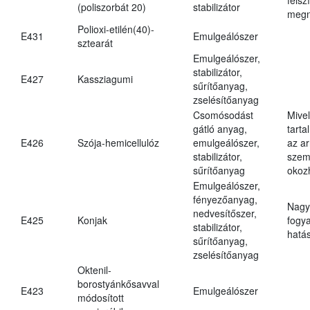
(poliszorbát 20)
stabilizátor
megn
Polioxi-etilén(40)-
E431
Emulgeálószer
sztearát
Emulgeálószer,
stabilizátor,
E427
Kassziagumi
sűrítőanyag,
zselésítőanyag
Csomósodást
Mive
gátló anyag,
tarta
E426
Szója-hemicellulóz
emulgeálószer,
az ar
stabilizátor,
szem
sűrítőanyag
okoz
Emulgeálószer,
fényezőanyag,
Nagy
nedvesítőszer,
E425
Konjak
fogy
stabilizátor,
hatá
sűrítőanyag,
zselésítőanyag
Oktenil-
borostyánkősavval
E423
Emulgeálószer
módosított