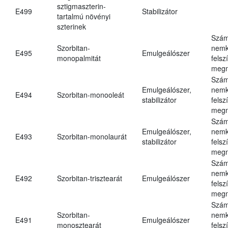
sztigmaszterin-
E499
Stabilizátor
tartalmú növényi
szterinek
Szám
Szorbitan-
nemk
E495
Emulgeálószer
monopalmitát
felsz
megn
Szám
Emulgeálószer,
nemk
E494
Szorbitan-monooleát
stabilizátor
felsz
megn
Szám
Emulgeálószer,
nemk
E493
Szorbitan-monolaurát
stabilizátor
felsz
megn
Szám
nemk
E492
Szorbitan-trisztearát
Emulgeálószer
felsz
megn
Szám
Szorbitan-
nemk
E491
Emulgeálószer
monosztearát
felsz