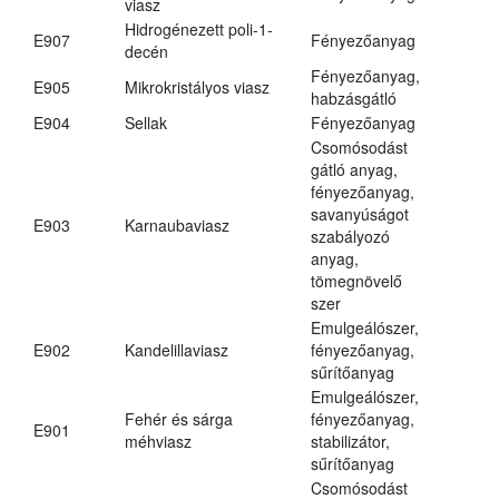
viasz
Hidrogénezett poli-1-
E907
Fényezőanyag
decén
Fényezőanyag,
E905
Mikrokristályos viasz
habzásgátló
E904
Sellak
Fényezőanyag
Csomósodást
gátló anyag,
fényezőanyag,
savanyúságot
E903
Karnaubaviasz
szabályozó
anyag,
tömegnövelő
szer
Emulgeálószer,
E902
Kandelillaviasz
fényezőanyag,
sűrítőanyag
Emulgeálószer,
Fehér és sárga
fényezőanyag,
E901
méhviasz
stabilizátor,
sűrítőanyag
Csomósodást