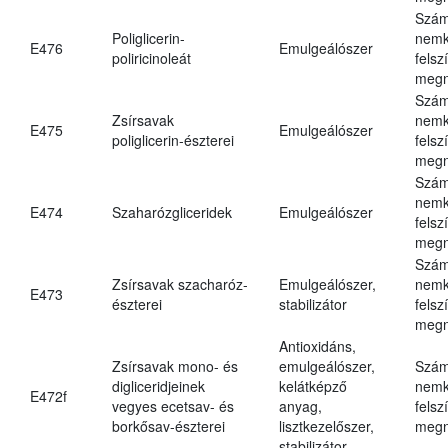
Szám
Poliglicerin-
nemk
E476
Emulgeálószer
poliricinoleát
felsz
megn
Szám
Zsírsavak
nemk
E475
Emulgeálószer
poliglicerin-észterei
felsz
megn
Szám
nemk
E474
Szaharózgliceridek
Emulgeálószer
felsz
megn
Szám
Zsírsavak szacharóz-
Emulgeálószer,
nemk
E473
észterei
stabilizátor
felsz
megn
Antioxidáns,
Zsírsavak mono- és
emulgeálószer,
Szám
digliceridjeinek
kelátképző
nemk
E472f
vegyes ecetsav- és
anyag,
felsz
borkősav-észterei
lisztkezelőszer,
megn
stabilizátor