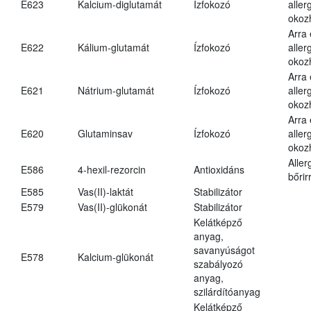
E623
Kalcium-diglutamát
Ízfokozó
aller
okoz
Arra
E622
Kálium-glutamát
Ízfokozó
aller
okoz
Arra
E621
Nátrium-glutamát
Ízfokozó
aller
okoz
Arra
E620
Glutaminsav
Ízfokozó
aller
okoz
Aller
E586
4-hexil-rezorcin
Antioxidáns
bőrir
E585
Vas(II)-laktát
Stabilizátor
E579
Vas(II)-glükonát
Stabilizátor
Kelátképző
anyag,
savanyúságot
E578
Kalcium-glükonát
szabályozó
anyag,
szilárdítóanyag
Kelátképző