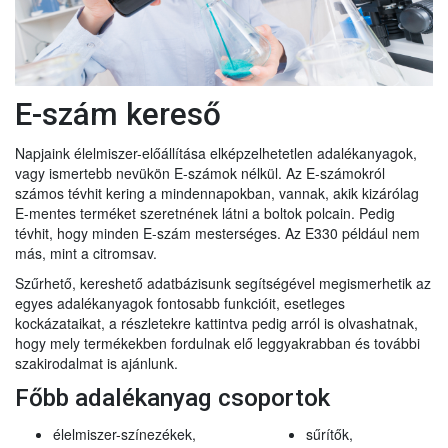
E-szám kereső
Napjaink élelmiszer-előállítása elképzelhetetlen adalékanyagok,
vagy ismertebb nevükön E-számok nélkül. Az E-számokról
számos tévhit kering a mindennapokban, vannak, akik kizárólag
E-mentes terméket szeretnének látni a boltok polcain. Pedig
tévhit, hogy minden E-szám mesterséges. Az E330 például nem
más, mint a citromsav.
Szűrhető, kereshető adatbázisunk segítségével megismerhetik az
egyes adalékanyagok fontosabb funkcióit, esetleges
kockázataikat, a részletekre kattintva pedig arról is olvashatnak,
hogy mely termékekben fordulnak elő leggyakrabban és további
szakirodalmat is ajánlunk.
Főbb adalékanyag csoportok
élelmiszer-színezékek,
sűrítők,