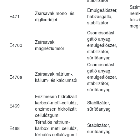
Szám
Emulgeálószer,
Zsírsavak mono- és
nemk
E471
habzásgátló,
digliceridjei
felsz
stabilizátor
megn
Csomósodást
gátló anyag,
Zsírsavak
E470b
emulgeálószer,
magnéziumsói
stabilizátor,
sűrítőanyag
Csomósodást
gátló anyag,
Zsírsavak nátrium-,
E470a
emulgeálószer,
kálium- és kalciumsói
stabilizátor,
sűrítőanyag
Enzimesen hidrolizált
karboxi-metil-cellulóz,
Stabilizátor,
E469
enzimesen hidrolizált
sűrítőanyag
cellulózgumi
Térhálós nátrium-
Stabilizátor,
E468
karboxi-metil-cellulóz,
sűrítőanyag
térhálós cellulózgumi