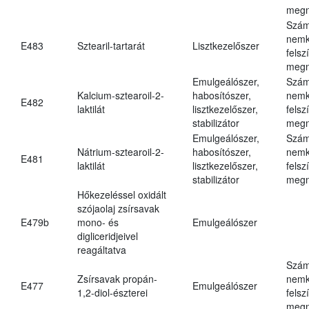
megn
Szám
nemk
E483
Sztearil-tartarát
Lisztkezelőszer
felsz
megn
Emulgeálószer,
Szám
Kalcium-sztearoil-2-
habosítószer,
nemk
E482
laktilát
lisztkezelőszer,
felsz
stabilizátor
megn
Emulgeálószer,
Szám
Nátrium-sztearoil-2-
habosítószer,
nemk
E481
laktilát
lisztkezelőszer,
felsz
stabilizátor
megn
Hőkezeléssel oxidált
szójaolaj zsírsavak
E479b
mono- és
Emulgeálószer
digliceridjeivel
reagáltatva
Szám
Zsírsavak propán-
nemk
E477
Emulgeálószer
1,2-diol-észterei
felsz
megn