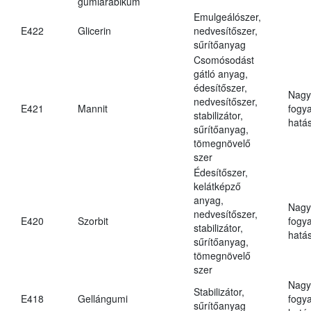
gumiarábikum
Emulgeálószer,
E422
Glicerin
nedvesítőszer,
sűrítőanyag
Csomósodást
gátló anyag,
édesítőszer,
Nagy
nedvesítőszer,
E421
Mannit
fogy
stabilizátor,
hatá
sűrítőanyag,
tömegnövelő
szer
Édesítőszer,
kelátképző
anyag,
Nagy
nedvesítőszer,
E420
Szorbit
fogy
stabilizátor,
hatá
sűrítőanyag,
tömegnövelő
szer
Nagy
Stabilizátor,
E418
Gellángumi
fogy
sűrítőanyag