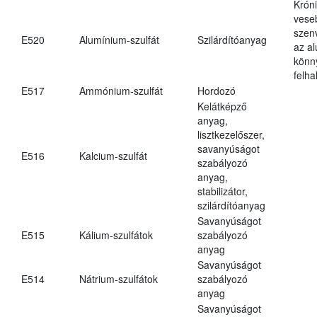
Krón
vese
szen
E520
Alumínium-szulfát
Szilárdítóanyag
az a
könn
felh
E517
Ammónium-szulfát
Hordozó
Kelátképző
anyag,
lisztkezelőszer,
savanyúságot
E516
Kalcium-szulfát
szabályozó
anyag,
stabilizátor,
szilárdítóanyag
Savanyúságot
E515
Kálium-szulfátok
szabályozó
anyag
Savanyúságot
E514
Nátrium-szulfátok
szabályozó
anyag
Savanyúságot