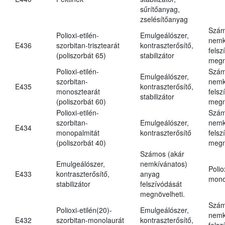
sűrítőanyag,
zselésítőanyag
Szám
Polioxi-etilén-
Emulgeálószer,
nemk
E436
szorbitan-trisztearát
kontraszterősítő,
felsz
(poliszorbát 65)
stabilizátor
megn
Polioxi-etilén-
Szám
Emulgeálószer,
szorbitan-
nemk
E435
kontraszterősítő,
monosztearát
felsz
stabilizátor
(poliszorbát 60)
megn
Polioxi-etilén-
Szám
szorbitan-
Emulgeálószer,
nemk
E434
monopalmitát
kontraszterősítő
felsz
(poliszorbát 40)
megn
Számos (akár
Emulgeálószer,
nemkívánatos)
Polio
E433
kontraszterősítő,
anyag
mono
stabilizátor
felszívódását
megnövelheti.
Szám
Polioxi-etilén(20)-
Emulgeálószer,
nemk
E432
szorbitan-monolaurát
kontraszterősítő,
felsz