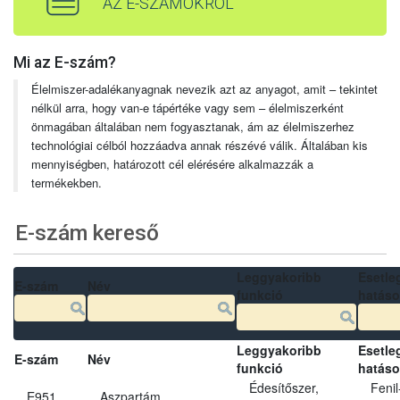
AZ E-SZÁMOKRÓL
Mi az E-szám?
Élelmiszer-adalékanyagnak nevezik azt az anyagot, amit – tekintet
nélkül arra, hogy van-e tápértéke vagy sem – élelmiszerként
önmagában általában nem fogyasztanak, ám az élelmiszerhez
technológiai célból hozzáadva annak részévé válik. Általában kis
mennyiségben, határozott cél elérésére alkalmazzák a
termékekben.
E-szám kereső
Leggyakoribb
Esetle
E-szám
Név
funkció
hatás
Leggyakoribb
Esetle
E-szám
Név
funkció
hatás
Édesítőszer,
Fenil
E951
Aszpartám