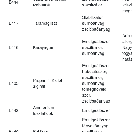
E444
izobutirát
stabilizátor
felsz
megn
Stabilizátor,
E417
Taramagliszt
sűrítőanyag,
zselésítőanyag
Arra
Emulgeálószer,
aller
E416
Karayagumi
stabilizátor,
Nagy
sűrítőanyag
fogy
hatá
Emulgeálószer,
habosítószer,
stabilizátor,
Propán-1,2-diol-
E405
sűrítőanyag,
alginát
tömegnövelő
szer,
zselésítőanyag
Ammónium-
E442
Emulgeálószer
foszfatidok
Emulgeálószer,
fényezőanyag,
E440
Pektinek
stabilizátor,