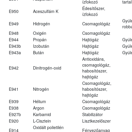
ízfokozó
tarta
Édesítőszer,
E950
Aceszulfám K
ízfokozó
Gyúl
E949
Hidrogén
Csomagológáz
robba
E948
Oxigén
Csomagológáz
E944
Propán
Hajtógáz
Gyúl
E943b
Izobután
Hajtógáz
Gyúl
E943a
Bután
Hajtógáz
Gyúl
Antioxidáns,
csomagológáz,
E942
Dinitrogén-oxid
habosítószer,
hajtógáz
Csomagológáz,
E941
Nitrogén
habosítószer,
hajtógáz
E939
Hélium
Csomagológáz
E938
Argon
Csomagológáz
E927b
Karbamid
Stabilizátor
E920
L-Cisztein
Lisztkezelőszer
Oxidált polietilén
E914
Fényezőanyag