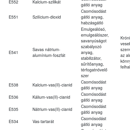
E552
Kalcium-szilikát
gátló anyag
Csomósodást
E551
Szilícium-dioxid
gátló anyag,
habzásgátló
Emulgeálósó,
emulgeálószer,
Krón
savanyúságot
vese
szabályozó
Savas nátrium-
szen
E541
anyag,
alumínium-foszfát
az a
stabilizátor,
könn
sűrítőanyag,
felh
térfogatnövelő
szer
Csomósodást
E538
Kalcium-vas(II)-cianid
gátló anyag
Csomósodást
E536
Kálium-vas(II)-cianid
gátló anyag
Csomósodást
E535
Nátrium-vas(II)-cianid
gátló anyag
Csomósodást
E534
Vas-tartarát
gátló anyag