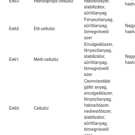
E463
Hidroxipropil-cellulóz
habosítószer,
hasha
stabilizátor,
sűrítőanyag
Fényezőanyag,
sűrítőanyag,
Nagy
E462
Etil-cellulóz
tömegnövelő
hasha
szer
Emulgeálószer,
fényezőanyag,
stabilizátor,
Nagy
E461
Metil-cellulóz
sűrítőanyag,
hasha
tömegnövelő
szer
Csomósodást
gátló anyag,
emulgeálószer,
fényezőanyag,
habosítószer,
E460
Cellulóz
nedvesítőszer,
stabilizátor,
sűrítőanyag,
tömegnövelő
szer