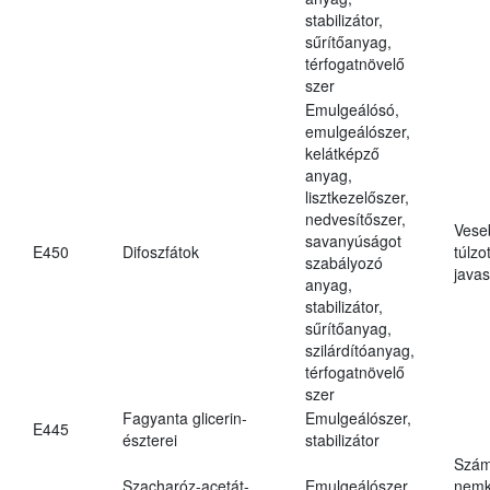
stabilizátor,
sűrítőanyag,
térfogatnövelő
szer
Emulgeálósó,
emulgeálószer,
kelátképző
anyag,
lisztkezelőszer,
nedvesítőszer,
Vese
savanyúságot
E450
Difoszfátok
túlzo
szabályozó
javas
anyag,
stabilizátor,
sűrítőanyag,
szilárdítóanyag,
térfogatnövelő
szer
Fagyanta glicerin-
Emulgeálószer,
E445
észterei
stabilizátor
Szám
Szacharóz-acetát-
Emulgeálószer,
nemk