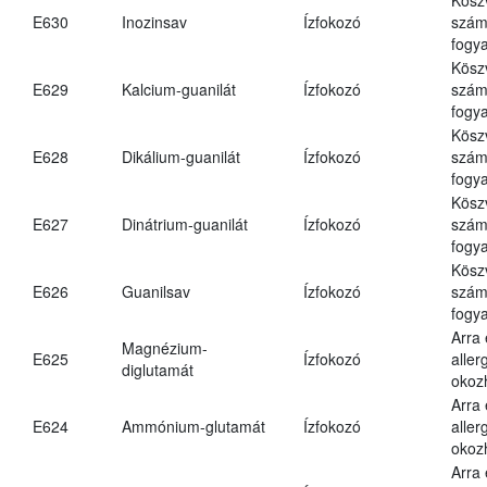
E630
Inozinsav
Ízfokozó
számá
fogya
Kösz
E629
Kalcium-guanilát
Ízfokozó
számá
fogya
Kösz
E628
Dikálium-guanilát
Ízfokozó
számá
fogya
Kösz
E627
Dinátrium-guanilát
Ízfokozó
számá
fogya
Kösz
E626
Guanilsav
Ízfokozó
számá
fogya
Arra
Magnézium-
E625
Ízfokozó
aller
diglutamát
okoz
Arra
E624
Ammónium-glutamát
Ízfokozó
aller
okoz
Arra