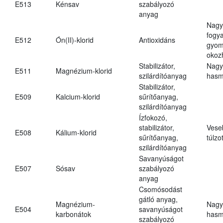
E513
Kénsav
szabályozó
anyag
Nagy
fogy
E512
Ón(II)-klorid
Antioxidáns
gyom
okoz
Stabilizátor,
Nagy
E511
Magnézium-klorid
szilárdítóanyag
hasm
Stabilizátor,
E509
Kalcium-klorid
sűrítőanyag,
szilárdítóanyag
Ízfokozó,
stabilizátor,
Vese
E508
Kálium-klorid
sűrítőanyag,
túlzo
szilárdítóanyag
Savanyúságot
E507
Sósav
szabályozó
anyag
Csomósodást
gátló anyag,
Magnézium-
Nagy
E504
savanyúságot
karbonátok
hasm
szabályozó