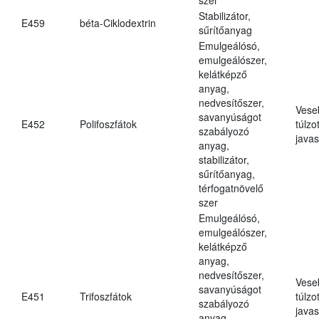
Stabilizátor,
E459
béta-Ciklodextrin
sűrítőanyag
Emulgeálósó,
emulgeálószer,
kelátképző
anyag,
nedvesítőszer,
Vese
savanyúságot
E452
Polifoszfátok
túlzo
szabályozó
javas
anyag,
stabilizátor,
sűrítőanyag,
térfogatnövelő
szer
Emulgeálósó,
emulgeálószer,
kelátképző
anyag,
nedvesítőszer,
Vese
savanyúságot
E451
Trifoszfátok
túlzo
szabályozó
javas
anyag,