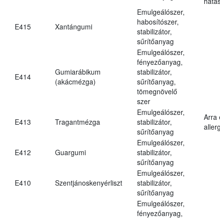
hatá
Emulgeálószer,
habosítószer,
E415
Xantángumi
stabilizátor,
sűrítőanyag
Emulgeálószer,
fényezőanyag,
Gumiarábikum
stabilizátor,
E414
(akácmézga)
sűrítőanyag,
tömegnövelő
szer
Emulgeálószer,
Arra
E413
Tragantmézga
stabilizátor,
aller
sűrítőanyag
Emulgeálószer,
E412
Guargumi
stabilizátor,
sűrítőanyag
Emulgeálószer,
E410
Szentjánoskenyérliszt
stabilizátor,
sűrítőanyag
Emulgeálószer,
fényezőanyag,