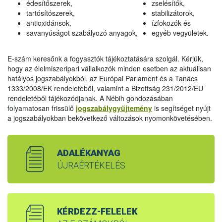
édesítőszerek,
zselésítők,
tartósítószerek,
stabilizátorok,
antioxidánsok,
ízfokozók és
savanyúságot szabályozó anyagok,
egyéb vegyületek.
E-szám keresőnk a fogyasztók tájékoztatására szolgál. Kérjük,
hogy az élelmiszeripari vállalkozók minden esetben az aktuálisan
hatályos jogszabályokból, az Európai Parlament és a Tanács
1333/2008/EK rendeletéből, valamint a Bizottság 231/2012/EU
rendeletéből tájékozódjanak. A Nébih gondozásában
folyamatosan frissülő
jogszabálygyűjtemény
is segítséget nyújt
a jogszabályokban bekövetkező változások nyomonkövetésében.
ADALÉKANYAG
ÚJRAÉRTÉKELÉS
KÉRDEZZ-FELELEK