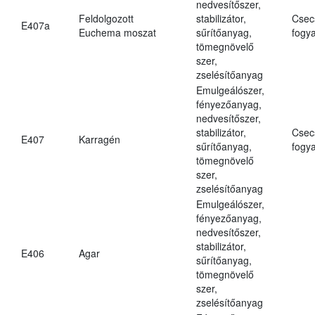
nedvesítőszer,
Feldolgozott
stabilizátor,
Csec
E407a
Euchema moszat
sűrítőanyag,
fogya
tömegnövelő
szer,
zselésítőanyag
Emulgeálószer,
fényezőanyag,
nedvesítőszer,
stabilizátor,
Csec
E407
Karragén
sűrítőanyag,
fogya
tömegnövelő
szer,
zselésítőanyag
Emulgeálószer,
fényezőanyag,
nedvesítőszer,
stabilizátor,
E406
Agar
sűrítőanyag,
tömegnövelő
szer,
zselésítőanyag