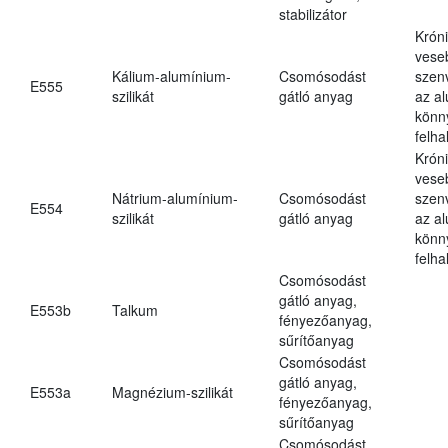
stabilizátor
Krón
vese
Kálium-alumínium-
Csomósodást
szen
E555
szilikát
gátló anyag
az a
könn
felh
Krón
vese
Nátrium-alumínium-
Csomósodást
szen
E554
szilikát
gátló anyag
az a
könn
felh
Csomósodást
gátló anyag,
E553b
Talkum
fényezőanyag,
sűrítőanyag
Csomósodást
gátló anyag,
E553a
Magnézium-szilikát
fényezőanyag,
sűrítőanyag
Csomósodást