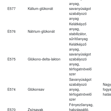
anyag,
E577
Kálium-glükonát
savanyúságot
szabályozó
anyag
Kelátképző
anyag,
E576
Nátrium-glükonát
stabilizátor,
sűrítőanyag
Kelátképző
anyag,
savanyúságot
E575
Glükono-delta-lakton
szabályozó
anyag,
térfogatnövelő
szer
Savanyúságot
szabályozó
Nagy
E574
Glükonsav
anyag,
fogy
térfogatnövelő
hatá
szer
Fényezőanyag,
E570
Zsírsavak
habzásgátló,