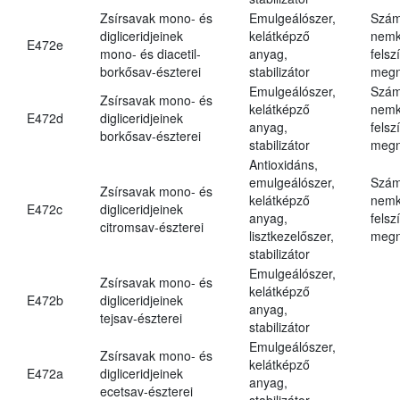
Zsírsavak mono- és
Emulgeálószer,
Szám
digliceridjeinek
kelátképző
nemk
E472e
mono- és diacetil-
anyag,
felsz
borkősav-észterei
stabilizátor
megn
Emulgeálószer,
Szám
Zsírsavak mono- és
kelátképző
nemk
E472d
digliceridjeinek
anyag,
felsz
borkősav-észterei
stabilizátor
megn
Antioxidáns,
emulgeálószer,
Szám
Zsírsavak mono- és
kelátképző
nemk
E472c
digliceridjeinek
anyag,
felsz
citromsav-észterei
lisztkezelőszer,
megn
stabilizátor
Emulgeálószer,
Zsírsavak mono- és
kelátképző
E472b
digliceridjeinek
anyag,
tejsav-észterei
stabilizátor
Emulgeálószer,
Zsírsavak mono- és
kelátképző
E472a
digliceridjeinek
anyag,
ecetsav-észterei
stabilizátor