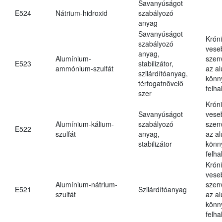
Savanyúságot
E524
Nátrium-hidroxid
szabályozó
anyag
Savanyúságot
Krón
szabályozó
vese
anyag,
Alumínium-
szen
E523
stabilizátor,
ammónium-szulfát
az a
szilárdítóanyag,
könn
térfogatnövelő
felh
szer
Krón
Savanyúságot
vese
Alumínium-kálium-
szabályozó
szen
E522
szulfát
anyag,
az a
stabilizátor
könn
felh
Krón
vese
Alumínium-nátrium-
szen
E521
Szilárdítóanyag
szulfát
az a
könn
felh