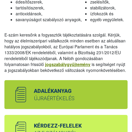
édesítőszerek,
zselésítők,
tartósítószerek,
stabilizátorok,
antioxidánsok,
ízfokozók és
savanyúságot szabályozó anyagok,
egyéb vegyületek.
E-szám keresőnk a fogyasztók tájékoztatására szolgál. Kérjük,
hogy az élelmiszeripari vállalkozók minden esetben az aktuálisan
hatályos jogszabályokból, az Európai Parlament és a Tanács
1333/2008/EK rendeletéből, valamint a Bizottság 231/2012/EU
rendeletéből tájékozódjanak. A Nébih gondozásában
folyamatosan frissülő
jogszabálygyűjtemény
is segítséget nyújt
a jogszabályokban bekövetkező változások nyomonkövetésében.
ADALÉKANYAG
ÚJRAÉRTÉKELÉS
KÉRDEZZ-FELELEK