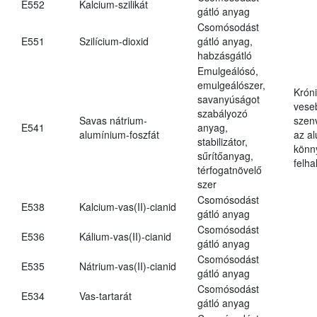
E552
Kalcium-szilikát
gátló anyag
Csomósodást
E551
Szilícium-dioxid
gátló anyag,
habzásgátló
Emulgeálósó,
emulgeálószer,
Krón
savanyúságot
vese
szabályozó
Savas nátrium-
szen
E541
anyag,
alumínium-foszfát
az a
stabilizátor,
könn
sűrítőanyag,
felh
térfogatnövelő
szer
Csomósodást
E538
Kalcium-vas(II)-cianid
gátló anyag
Csomósodást
E536
Kálium-vas(II)-cianid
gátló anyag
Csomósodást
E535
Nátrium-vas(II)-cianid
gátló anyag
Csomósodást
E534
Vas-tartarát
gátló anyag