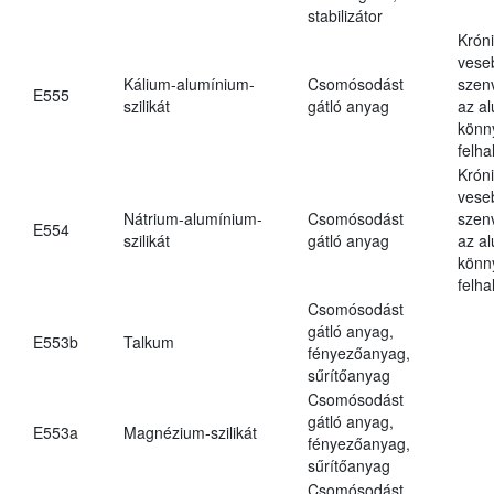
stabilizátor
Krón
vese
Kálium-alumínium-
Csomósodást
szen
E555
szilikát
gátló anyag
az a
könn
felh
Krón
vese
Nátrium-alumínium-
Csomósodást
szen
E554
szilikát
gátló anyag
az a
könn
felh
Csomósodást
gátló anyag,
E553b
Talkum
fényezőanyag,
sűrítőanyag
Csomósodást
gátló anyag,
E553a
Magnézium-szilikát
fényezőanyag,
sűrítőanyag
Csomósodást