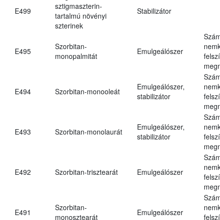
sztigmaszterin-
E499
Stabilizátor
tartalmú növényi
szterinek
Szám
Szorbitan-
nemk
E495
Emulgeálószer
monopalmitát
felsz
megn
Szám
Emulgeálószer,
nemk
E494
Szorbitan-monooleát
stabilizátor
felsz
megn
Szám
Emulgeálószer,
nemk
E493
Szorbitan-monolaurát
stabilizátor
felsz
megn
Szám
nemk
E492
Szorbitan-trisztearát
Emulgeálószer
felsz
megn
Szám
Szorbitan-
nemk
E491
Emulgeálószer
monosztearát
felsz