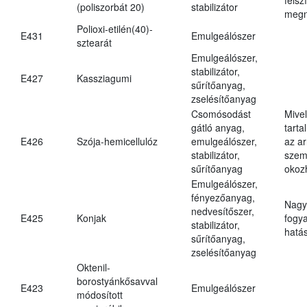
(poliszorbát 20)
stabilizátor
megn
Polioxi-etilén(40)-
E431
Emulgeálószer
sztearát
Emulgeálószer,
stabilizátor,
E427
Kassziagumi
sűrítőanyag,
zselésítőanyag
Csomósodást
Mive
gátló anyag,
tarta
E426
Szója-hemicellulóz
emulgeálószer,
az ar
stabilizátor,
szem
sűrítőanyag
okoz
Emulgeálószer,
fényezőanyag,
Nagy
nedvesítőszer,
E425
Konjak
fogy
stabilizátor,
hatá
sűrítőanyag,
zselésítőanyag
Oktenil-
borostyánkősavval
E423
Emulgeálószer
módosított