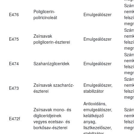
Szám
Poliglicerin-
nemk
E476
Emulgeálószer
poliricinoleát
felsz
megn
Szám
Zsírsavak
nemk
E475
Emulgeálószer
poliglicerin-észterei
felsz
megn
Szám
nemk
E474
Szaharózgliceridek
Emulgeálószer
felsz
megn
Szám
Zsírsavak szacharóz-
Emulgeálószer,
nemk
E473
észterei
stabilizátor
felsz
megn
Antioxidáns,
Zsírsavak mono- és
emulgeálószer,
Szám
digliceridjeinek
kelátképző
nemk
E472f
vegyes ecetsav- és
anyag,
felsz
borkősav-észterei
lisztkezelőszer,
megn
stabilizátor