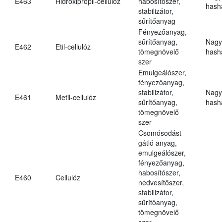
E463
Hidroxipropil-cellulóz
habosítószer,
hasha
stabilizátor,
sűrítőanyag
Fényezőanyag,
sűrítőanyag,
Nagy
E462
Etil-cellulóz
tömegnövelő
hasha
szer
Emulgeálószer,
fényezőanyag,
stabilizátor,
Nagy
E461
Metil-cellulóz
sűrítőanyag,
hasha
tömegnövelő
szer
Csomósodást
gátló anyag,
emulgeálószer,
fényezőanyag,
habosítószer,
E460
Cellulóz
nedvesítőszer,
stabilizátor,
sűrítőanyag,
tömegnövelő
szer