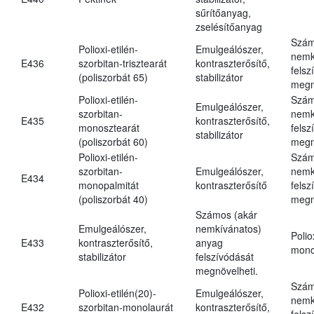
sűrítőanyag,
zselésítőanyag
Szám
Polioxi-etilén-
Emulgeálószer,
nemk
E436
szorbitan-trisztearát
kontraszterősítő,
felsz
(poliszorbát 65)
stabilizátor
megn
Polioxi-etilén-
Szám
Emulgeálószer,
szorbitan-
nemk
E435
kontraszterősítő,
monosztearát
felsz
stabilizátor
(poliszorbát 60)
megn
Polioxi-etilén-
Szám
szorbitan-
Emulgeálószer,
nemk
E434
monopalmitát
kontraszterősítő
felsz
(poliszorbát 40)
megn
Számos (akár
Emulgeálószer,
nemkívánatos)
Polio
E433
kontraszterősítő,
anyag
mono
stabilizátor
felszívódását
megnövelheti.
Szám
Polioxi-etilén(20)-
Emulgeálószer,
nemk
E432
szorbitan-monolaurát
kontraszterősítő,
felsz