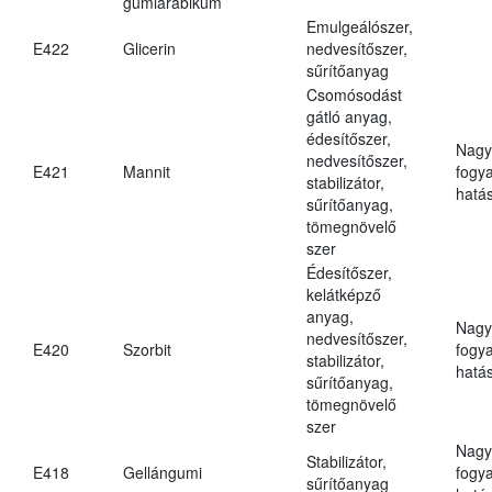
gumiarábikum
Emulgeálószer,
E422
Glicerin
nedvesítőszer,
sűrítőanyag
Csomósodást
gátló anyag,
édesítőszer,
Nagy
nedvesítőszer,
E421
Mannit
fogy
stabilizátor,
hatá
sűrítőanyag,
tömegnövelő
szer
Édesítőszer,
kelátképző
anyag,
Nagy
nedvesítőszer,
E420
Szorbit
fogy
stabilizátor,
hatá
sűrítőanyag,
tömegnövelő
szer
Nagy
Stabilizátor,
E418
Gellángumi
fogy
sűrítőanyag