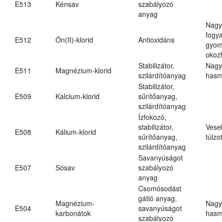
E513
Kénsav
szabályozó
anyag
Nagy
fogy
E512
Ón(II)-klorid
Antioxidáns
gyom
okoz
Stabilizátor,
Nagy
E511
Magnézium-klorid
szilárdítóanyag
hasm
Stabilizátor,
E509
Kalcium-klorid
sűrítőanyag,
szilárdítóanyag
Ízfokozó,
stabilizátor,
Vese
E508
Kálium-klorid
sűrítőanyag,
túlzo
szilárdítóanyag
Savanyúságot
E507
Sósav
szabályozó
anyag
Csomósodást
gátló anyag,
Magnézium-
Nagy
E504
savanyúságot
karbonátok
hasm
szabályozó