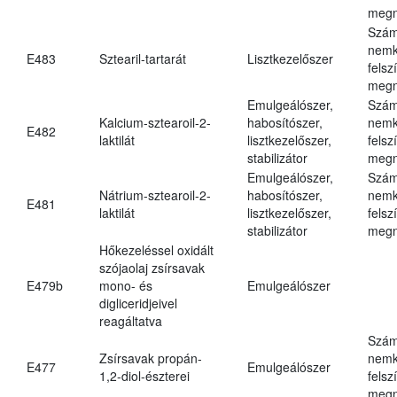
megn
Szám
nemk
E483
Sztearil-tartarát
Lisztkezelőszer
felsz
megn
Emulgeálószer,
Szám
Kalcium-sztearoil-2-
habosítószer,
nemk
E482
laktilát
lisztkezelőszer,
felsz
stabilizátor
megn
Emulgeálószer,
Szám
Nátrium-sztearoil-2-
habosítószer,
nemk
E481
laktilát
lisztkezelőszer,
felsz
stabilizátor
megn
Hőkezeléssel oxidált
szójaolaj zsírsavak
E479b
mono- és
Emulgeálószer
digliceridjeivel
reagáltatva
Szám
Zsírsavak propán-
nemk
E477
Emulgeálószer
1,2-diol-észterei
felsz
megn