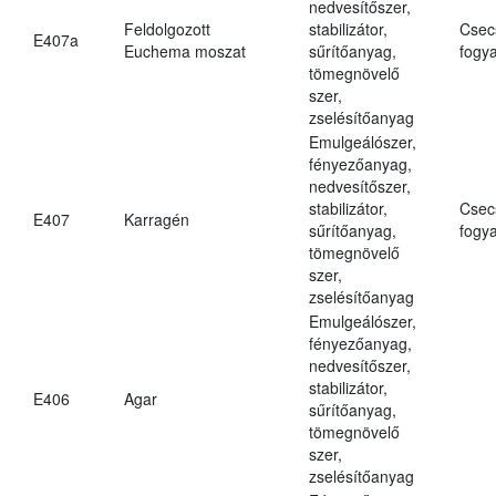
nedvesítőszer,
Feldolgozott
stabilizátor,
Csec
E407a
Euchema moszat
sűrítőanyag,
fogya
tömegnövelő
szer,
zselésítőanyag
Emulgeálószer,
fényezőanyag,
nedvesítőszer,
stabilizátor,
Csec
E407
Karragén
sűrítőanyag,
fogya
tömegnövelő
szer,
zselésítőanyag
Emulgeálószer,
fényezőanyag,
nedvesítőszer,
stabilizátor,
E406
Agar
sűrítőanyag,
tömegnövelő
szer,
zselésítőanyag