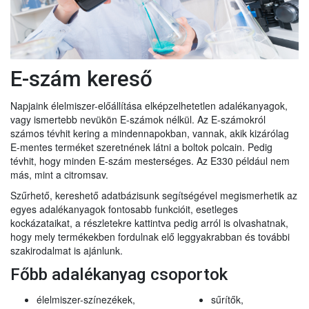
E-szám kereső
Napjaink élelmiszer-előállítása elképzelhetetlen adalékanyagok,
vagy ismertebb nevükön E-számok nélkül. Az E-számokról
számos tévhit kering a mindennapokban, vannak, akik kizárólag
E-mentes terméket szeretnének látni a boltok polcain. Pedig
tévhit, hogy minden E-szám mesterséges. Az E330 például nem
más, mint a citromsav.
Szűrhető, kereshető adatbázisunk segítségével megismerhetik az
egyes adalékanyagok fontosabb funkcióit, esetleges
kockázataikat, a részletekre kattintva pedig arról is olvashatnak,
hogy mely termékekben fordulnak elő leggyakrabban és további
szakirodalmat is ajánlunk.
Főbb adalékanyag csoportok
élelmiszer-színezékek,
sűrítők,