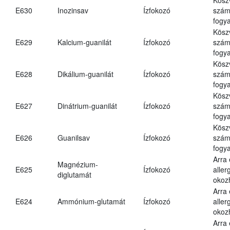
E630
Inozinsav
Ízfokozó
számá
fogya
Kösz
E629
Kalcium-guanilát
Ízfokozó
számá
fogya
Kösz
E628
Dikálium-guanilát
Ízfokozó
számá
fogya
Kösz
E627
Dinátrium-guanilát
Ízfokozó
számá
fogya
Kösz
E626
Guanilsav
Ízfokozó
számá
fogya
Arra
Magnézium-
E625
Ízfokozó
aller
diglutamát
okoz
Arra
E624
Ammónium-glutamát
Ízfokozó
aller
okoz
Arra