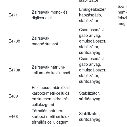
Szám
Emulgeálószer,
Zsírsavak mono- és
nemk
E471
habzásgátló,
digliceridjei
felsz
stabilizátor
megn
Csomósodást
gátló anyag,
Zsírsavak
E470b
emulgeálószer,
magnéziumsói
stabilizátor,
sűrítőanyag
Csomósodást
gátló anyag,
Zsírsavak nátrium-,
E470a
emulgeálószer,
kálium- és kalciumsói
stabilizátor,
sűrítőanyag
Enzimesen hidrolizált
karboxi-metil-cellulóz,
Stabilizátor,
E469
enzimesen hidrolizált
sűrítőanyag
cellulózgumi
Térhálós nátrium-
Stabilizátor,
E468
karboxi-metil-cellulóz,
sűrítőanyag
térhálós cellulózgumi