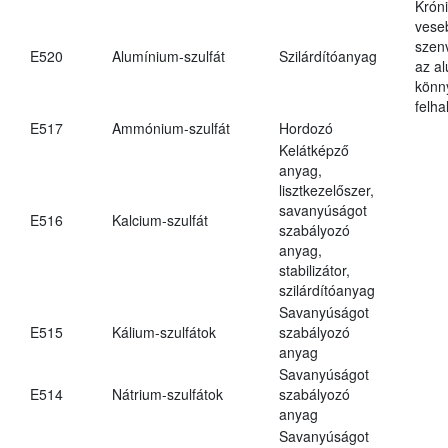
Krón
vese
szen
E520
Alumínium-szulfát
Szilárdítóanyag
az a
könn
felh
E517
Ammónium-szulfát
Hordozó
Kelátképző
anyag,
lisztkezelőszer,
savanyúságot
E516
Kalcium-szulfát
szabályozó
anyag,
stabilizátor,
szilárdítóanyag
Savanyúságot
E515
Kálium-szulfátok
szabályozó
anyag
Savanyúságot
E514
Nátrium-szulfátok
szabályozó
anyag
Savanyúságot