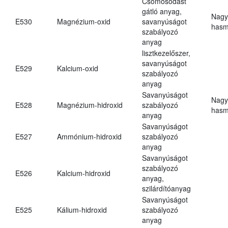
Csomósodást
gátló anyag,
Nagy
E530
Magnézium-oxid
savanyúságot
hasm
szabályozó
anyag
lisztkezelőszer,
savanyúságot
E529
Kalcium-oxid
szabályozó
anyag
Savanyúságot
Nagy
E528
Magnézium-hidroxid
szabályozó
hasm
anyag
Savanyúságot
E527
Ammónium-hidroxid
szabályozó
anyag
Savanyúságot
szabályozó
E526
Kalcium-hidroxid
anyag,
szilárdítóanyag
Savanyúságot
E525
Kálium-hidroxid
szabályozó
anyag