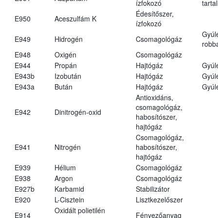
ízfokozó
tarta
Édesítőszer,
E950
Aceszulfám K
ízfokozó
Gyúl
E949
Hidrogén
Csomagológáz
robba
E948
Oxigén
Csomagológáz
E944
Propán
Hajtógáz
Gyúl
E943b
Izobután
Hajtógáz
Gyúl
E943a
Bután
Hajtógáz
Gyúl
Antioxidáns,
csomagológáz,
E942
Dinitrogén-oxid
habosítószer,
hajtógáz
Csomagológáz,
E941
Nitrogén
habosítószer,
hajtógáz
E939
Hélium
Csomagológáz
E938
Argon
Csomagológáz
E927b
Karbamid
Stabilizátor
E920
L-Cisztein
Lisztkezelőszer
Oxidált polietilén
E914
Fényezőanyag