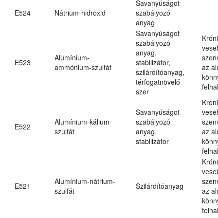
Savanyúságot
E524
Nátrium-hidroxid
szabályozó
anyag
Savanyúságot
Krón
szabályozó
vese
anyag,
Alumínium-
szen
E523
stabilizátor,
ammónium-szulfát
az a
szilárdítóanyag,
könn
térfogatnövelő
felh
szer
Krón
Savanyúságot
vese
Alumínium-kálium-
szabályozó
szen
E522
szulfát
anyag,
az a
stabilizátor
könn
felh
Krón
vese
Alumínium-nátrium-
szen
E521
Szilárdítóanyag
szulfát
az a
könn
felh