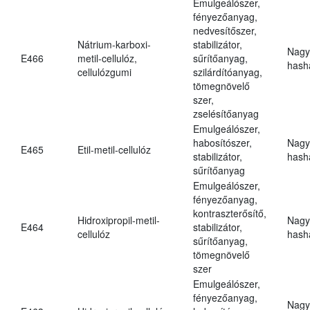
Emulgeálószer,
fényezőanyag,
nedvesítőszer,
Nátrium-karboxi-
stabilizátor,
Nagy
E466
metil-cellulóz,
sűrítőanyag,
hasha
cellulózgumi
szilárdítóanyag,
tömegnövelő
szer,
zselésítőanyag
Emulgeálószer,
habosítószer,
Nagy
E465
Etil-metil-cellulóz
stabilizátor,
hasha
sűrítőanyag
Emulgeálószer,
fényezőanyag,
kontraszterősítő,
Hidroxipropil-metil-
Nagy
E464
stabilizátor,
cellulóz
hasha
sűrítőanyag,
tömegnövelő
szer
Emulgeálószer,
fényezőanyag,
Nagy