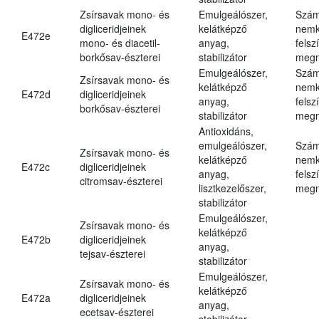
Zsírsavak mono- és
Emulgeálószer,
Szám
digliceridjeinek
kelátképző
nemk
E472e
mono- és diacetil-
anyag,
felsz
borkősav-észterei
stabilizátor
megn
Emulgeálószer,
Szám
Zsírsavak mono- és
kelátképző
nemk
E472d
digliceridjeinek
anyag,
felsz
borkősav-észterei
stabilizátor
megn
Antioxidáns,
emulgeálószer,
Szám
Zsírsavak mono- és
kelátképző
nemk
E472c
digliceridjeinek
anyag,
felsz
citromsav-észterei
lisztkezelőszer,
megn
stabilizátor
Emulgeálószer,
Zsírsavak mono- és
kelátképző
E472b
digliceridjeinek
anyag,
tejsav-észterei
stabilizátor
Emulgeálószer,
Zsírsavak mono- és
kelátképző
E472a
digliceridjeinek
anyag,
ecetsav-észterei
stabilizátor