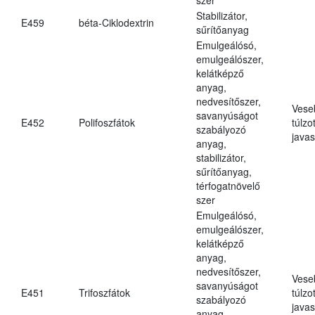
Stabilizátor,
E459
béta-Ciklodextrin
sűrítőanyag
Emulgeálósó,
emulgeálószer,
kelátképző
anyag,
nedvesítőszer,
Vese
savanyúságot
E452
Polifoszfátok
túlzo
szabályozó
javas
anyag,
stabilizátor,
sűrítőanyag,
térfogatnövelő
szer
Emulgeálósó,
emulgeálószer,
kelátképző
anyag,
nedvesítőszer,
Vese
savanyúságot
E451
Trifoszfátok
túlzo
szabályozó
javas
anyag,