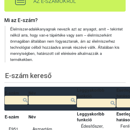
AZ E-SZÁMOKRÓL
Mi az E-szám?
Élelmiszer-adalékanyagnak nevezik azt az anyagot, amit – tekintet
nélkül arra, hogy van-e tápértéke vagy sem – élelmiszerként
önmagában általában nem fogyasztanak, ám az élelmiszerhez
technológiai célból hozzáadva annak részévé válik. Általában kis
mennyiségben, határozott cél elérésére alkalmazzák a
termékekben.
E-szám kereső
Leggyakoribb
Esetle
E-szám
Név
funkció
hatás
Leggyakoribb
Esetle
E-szám
Név
funkció
hatás
Édesítőszer,
Fenil
E951
Aszpartám