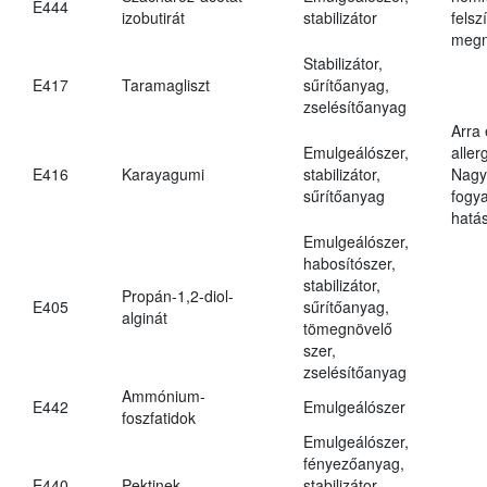
E444
izobutirát
stabilizátor
felsz
megn
Stabilizátor,
E417
Taramagliszt
sűrítőanyag,
zselésítőanyag
Arra
Emulgeálószer,
aller
E416
Karayagumi
stabilizátor,
Nagy
sűrítőanyag
fogy
hatá
Emulgeálószer,
habosítószer,
stabilizátor,
Propán-1,2-diol-
E405
sűrítőanyag,
alginát
tömegnövelő
szer,
zselésítőanyag
Ammónium-
E442
Emulgeálószer
foszfatidok
Emulgeálószer,
fényezőanyag,
E440
Pektinek
stabilizátor,