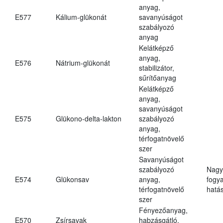
anyag,
E577
Kálium-glükonát
savanyúságot
szabályozó
anyag
Kelátképző
anyag,
E576
Nátrium-glükonát
stabilizátor,
sűrítőanyag
Kelátképző
anyag,
savanyúságot
E575
Glükono-delta-lakton
szabályozó
anyag,
térfogatnövelő
szer
Savanyúságot
szabályozó
Nagy
E574
Glükonsav
anyag,
fogy
térfogatnövelő
hatá
szer
Fényezőanyag,
E570
Zsírsavak
habzásgátló,