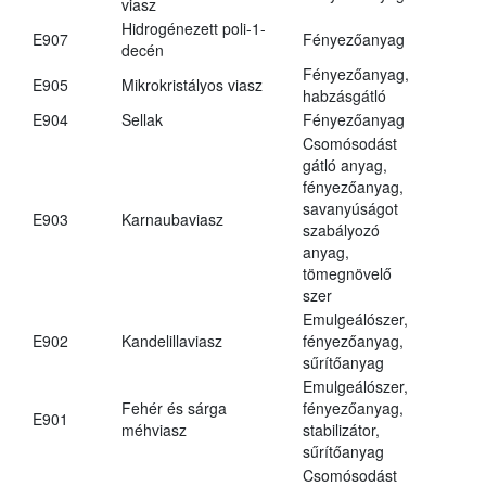
viasz
Hidrogénezett poli-1-
E907
Fényezőanyag
decén
Fényezőanyag,
E905
Mikrokristályos viasz
habzásgátló
E904
Sellak
Fényezőanyag
Csomósodást
gátló anyag,
fényezőanyag,
savanyúságot
E903
Karnaubaviasz
szabályozó
anyag,
tömegnövelő
szer
Emulgeálószer,
E902
Kandelillaviasz
fényezőanyag,
sűrítőanyag
Emulgeálószer,
Fehér és sárga
fényezőanyag,
E901
méhviasz
stabilizátor,
sűrítőanyag
Csomósodást