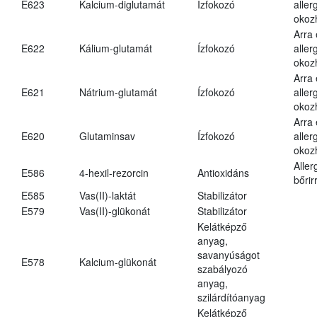
E623
Kalcium-diglutamát
Ízfokozó
aller
okoz
Arra
E622
Kálium-glutamát
Ízfokozó
aller
okoz
Arra
E621
Nátrium-glutamát
Ízfokozó
aller
okoz
Arra
E620
Glutaminsav
Ízfokozó
aller
okoz
Aller
E586
4-hexil-rezorcin
Antioxidáns
bőrir
E585
Vas(II)-laktát
Stabilizátor
E579
Vas(II)-glükonát
Stabilizátor
Kelátképző
anyag,
savanyúságot
E578
Kalcium-glükonát
szabályozó
anyag,
szilárdítóanyag
Kelátképző