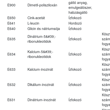
gátló anyag,
E900
Dimetil-polisziloxán
emulgeálószer,
habzásgátló
E650
Cink-acetát
Ízfokozó
E641
L-leucin
Hordozó
E640
Glicin és nátriumsója
Ízfokozó
Kösz
Dinátrium-5&#39;-
E635
Ízfokozó
számá
ribonukleotidok
fogya
Kösz
Kalcium-5&#39;-
E634
Ízfokozó
számá
ribonukleotidok
fogya
Kösz
E633
Kalcium-inozinát
Ízfokozó
számá
fogya
Kösz
E632
Dikálium-inozinát
Ízfokozó
számá
fogya
Kösz
E631
Dinátrium-inozinát
Ízfokozó
számá
fogya
Kösz