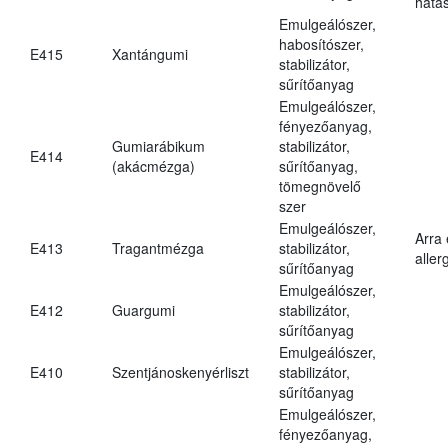
hatá
Emulgeálószer,
habosítószer,
E415
Xantángumi
stabilizátor,
sűrítőanyag
Emulgeálószer,
fényezőanyag,
Gumiarábikum
stabilizátor,
E414
(akácmézga)
sűrítőanyag,
tömegnövelő
szer
Emulgeálószer,
Arra
E413
Tragantmézga
stabilizátor,
aller
sűrítőanyag
Emulgeálószer,
E412
Guargumi
stabilizátor,
sűrítőanyag
Emulgeálószer,
E410
Szentjánoskenyérliszt
stabilizátor,
sűrítőanyag
Emulgeálószer,
fényezőanyag,