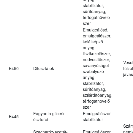
stabilizátor,
sűrítőanyag,
térfogatnövelő
szer
Emulgeálósó,
emulgeálószer,
kelátképző
anyag,
lisztkezelőszer,
nedvesítőszer,
Vese
savanyúságot
E450
Difoszfátok
túlzo
szabályozó
javas
anyag,
stabilizátor,
sűrítőanyag,
szilárdítóanyag,
térfogatnövelő
szer
Fagyanta glicerin-
Emulgeálószer,
E445
észterei
stabilizátor
Szám
Szacharóz-acetát-
Emulgeálószer,
nemk