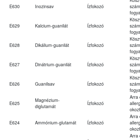
E630
Inozinsav
Ízfokozó
számá
fogya
Kösz
E629
Kalcium-guanilát
Ízfokozó
számá
fogya
Kösz
E628
Dikálium-guanilát
Ízfokozó
számá
fogya
Kösz
E627
Dinátrium-guanilát
Ízfokozó
számá
fogya
Kösz
E626
Guanilsav
Ízfokozó
számá
fogya
Arra
Magnézium-
E625
Ízfokozó
aller
diglutamát
okoz
Arra
E624
Ammónium-glutamát
Ízfokozó
aller
okoz
Arra