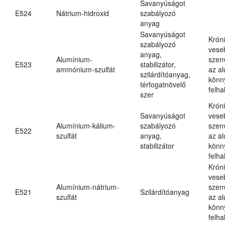
Savanyúságot
E524
Nátrium-hidroxid
szabályozó
anyag
Savanyúságot
Krón
szabályozó
vese
anyag,
Alumínium-
szen
E523
stabilizátor,
ammónium-szulfát
az a
szilárdítóanyag,
könn
térfogatnövelő
felh
szer
Krón
Savanyúságot
vese
Alumínium-kálium-
szabályozó
szen
E522
szulfát
anyag,
az a
stabilizátor
könn
felh
Krón
vese
Alumínium-nátrium-
szen
E521
Szilárdítóanyag
szulfát
az a
könn
felh