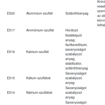
Krón
vese
szen
E520
Alumínium-szulfát
Szilárdítóanyag
az a
könn
felh
E517
Ammónium-szulfát
Hordozó
Kelátképző
anyag,
lisztkezelőszer,
savanyúságot
E516
Kalcium-szulfát
szabályozó
anyag,
stabilizátor,
szilárdítóanyag
Savanyúságot
E515
Kálium-szulfátok
szabályozó
anyag
Savanyúságot
E514
Nátrium-szulfátok
szabályozó
anyag
Savanyúságot