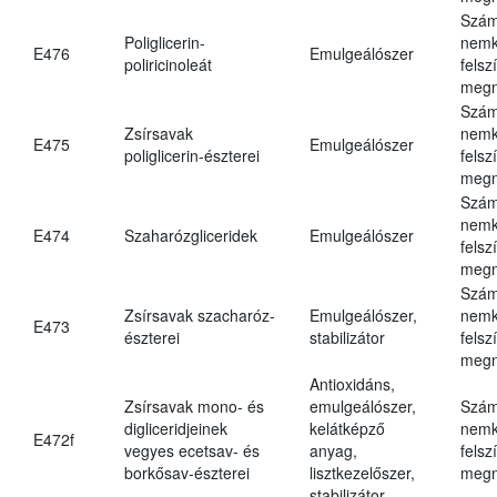
Szám
Poliglicerin-
nemk
E476
Emulgeálószer
poliricinoleát
felsz
megn
Szám
Zsírsavak
nemk
E475
Emulgeálószer
poliglicerin-észterei
felsz
megn
Szám
nemk
E474
Szaharózgliceridek
Emulgeálószer
felsz
megn
Szám
Zsírsavak szacharóz-
Emulgeálószer,
nemk
E473
észterei
stabilizátor
felsz
megn
Antioxidáns,
Zsírsavak mono- és
emulgeálószer,
Szám
digliceridjeinek
kelátképző
nemk
E472f
vegyes ecetsav- és
anyag,
felsz
borkősav-észterei
lisztkezelőszer,
megn
stabilizátor