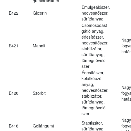
gumiarábikum
Emulgeálószer,
E422
Glicerin
nedvesítőszer,
sűrítőanyag
Csomósodást
gátló anyag,
édesítőszer,
Nagy
nedvesítőszer,
E421
Mannit
fogy
stabilizátor,
hatá
sűrítőanyag,
tömegnövelő
szer
Édesítőszer,
kelátképző
anyag,
Nagy
nedvesítőszer,
E420
Szorbit
fogy
stabilizátor,
hatá
sűrítőanyag,
tömegnövelő
szer
Nagy
Stabilizátor,
E418
Gellángumi
fogy
sűrítőanyag