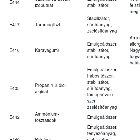
E444
izobutirát
stabilizátor
felsz
megn
Stabilizátor,
E417
Taramagliszt
sűrítőanyag,
zselésítőanyag
Arra
Emulgeálószer,
aller
E416
Karayagumi
stabilizátor,
Nagy
sűrítőanyag
fogy
hatá
Emulgeálószer,
habosítószer,
stabilizátor,
Propán-1,2-diol-
E405
sűrítőanyag,
alginát
tömegnövelő
szer,
zselésítőanyag
Ammónium-
E442
Emulgeálószer
foszfatidok
Emulgeálószer,
fényezőanyag,
E440
Pektinek
stabilizátor,