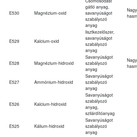
Csomósodást
gátló anyag,
Nagy
E530
Magnézium-oxid
savanyúságot
hasm
szabályozó
anyag
lisztkezelőszer,
savanyúságot
E529
Kalcium-oxid
szabályozó
anyag
Savanyúságot
Nagy
E528
Magnézium-hidroxid
szabályozó
hasm
anyag
Savanyúságot
E527
Ammónium-hidroxid
szabályozó
anyag
Savanyúságot
szabályozó
E526
Kalcium-hidroxid
anyag,
szilárdítóanyag
Savanyúságot
E525
Kálium-hidroxid
szabályozó
anyag