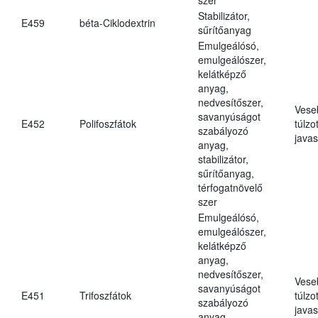
Stabilizátor,
E459
béta-Ciklodextrin
sűrítőanyag
Emulgeálósó,
emulgeálószer,
kelátképző
anyag,
nedvesítőszer,
Vese
savanyúságot
E452
Polifoszfátok
túlzo
szabályozó
javas
anyag,
stabilizátor,
sűrítőanyag,
térfogatnövelő
szer
Emulgeálósó,
emulgeálószer,
kelátképző
anyag,
nedvesítőszer,
Vese
savanyúságot
E451
Trifoszfátok
túlzo
szabályozó
javas
anyag,