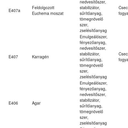
nedvesítőszer,
Feldolgozott
stabilizátor,
Csec
E407a
Euchema moszat
sűrítőanyag,
fogya
tömegnövelő
szer,
zselésítőanyag
Emulgeálószer,
fényezőanyag,
nedvesítőszer,
stabilizátor,
Csec
E407
Karragén
sűrítőanyag,
fogya
tömegnövelő
szer,
zselésítőanyag
Emulgeálószer,
fényezőanyag,
nedvesítőszer,
stabilizátor,
E406
Agar
sűrítőanyag,
tömegnövelő
szer,
zselésítőanyag