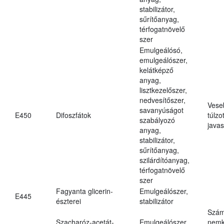
stabilizátor,
sűrítőanyag,
térfogatnövelő
szer
Emulgeálósó,
emulgeálószer,
kelátképző
anyag,
lisztkezelőszer,
nedvesítőszer,
Vese
savanyúságot
E450
Difoszfátok
túlzo
szabályozó
javas
anyag,
stabilizátor,
sűrítőanyag,
szilárdítóanyag,
térfogatnövelő
szer
Fagyanta glicerin-
Emulgeálószer,
E445
észterei
stabilizátor
Szám
Szacharóz-acetát-
Emulgeálószer,
nemk