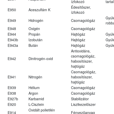
ízfokozó
tarta
Édesítőszer,
E950
Aceszulfám K
ízfokozó
Gyúl
E949
Hidrogén
Csomagológáz
robba
E948
Oxigén
Csomagológáz
E944
Propán
Hajtógáz
Gyúl
E943b
Izobután
Hajtógáz
Gyúl
E943a
Bután
Hajtógáz
Gyúl
Antioxidáns,
csomagológáz,
E942
Dinitrogén-oxid
habosítószer,
hajtógáz
Csomagológáz,
E941
Nitrogén
habosítószer,
hajtógáz
E939
Hélium
Csomagológáz
E938
Argon
Csomagológáz
E927b
Karbamid
Stabilizátor
E920
L-Cisztein
Lisztkezelőszer
Oxidált polietilén
E914
Fényezőanyag