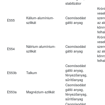
stabilizátor
Krón
vese
Kálium-alumínium-
Csomósodást
szen
E555
szilikát
gátló anyag
az a
könn
felh
Krón
vese
Nátrium-alumínium-
Csomósodást
szen
E554
szilikát
gátló anyag
az a
könn
felh
Csomósodást
gátló anyag,
E553b
Talkum
fényezőanyag,
sűrítőanyag
Csomósodást
gátló anyag,
E553a
Magnézium-szilikát
fényezőanyag,
sűrítőanyag
Csomósodást