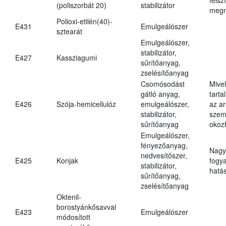
(poliszorbát 20)
stabilizátor
megn
Polioxi-etilén(40)-
E431
Emulgeálószer
sztearát
Emulgeálószer,
stabilizátor,
E427
Kassziagumi
sűrítőanyag,
zselésítőanyag
Csomósodást
Mive
gátló anyag,
tarta
E426
Szója-hemicellulóz
emulgeálószer,
az ar
stabilizátor,
szem
sűrítőanyag
okoz
Emulgeálószer,
fényezőanyag,
Nagy
nedvesítőszer,
E425
Konjak
fogy
stabilizátor,
hatá
sűrítőanyag,
zselésítőanyag
Oktenil-
borostyánkősavval
E423
Emulgeálószer
módosított