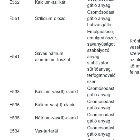
E552
Kalcium-szilikát
gátló anyag
Csomósodást
E551
Szilícium-dioxid
gátló anyag,
habzásgátló
Emulgeálósó,
emulgeálószer,
Krón
savanyúságot
vese
szabályozó
Savas nátrium-
szen
E541
anyag,
alumínium-foszfát
az a
stabilizátor,
könn
sűrítőanyag,
felh
térfogatnövelő
szer
Csomósodást
E538
Kalcium-vas(II)-cianid
gátló anyag
Csomósodást
E536
Kálium-vas(II)-cianid
gátló anyag
Csomósodást
E535
Nátrium-vas(II)-cianid
gátló anyag
Csomósodást
E534
Vas-tartarát
gátló anyag