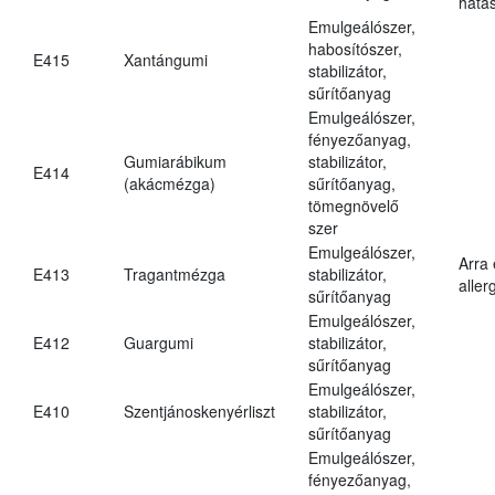
hatá
Emulgeálószer,
habosítószer,
E415
Xantángumi
stabilizátor,
sűrítőanyag
Emulgeálószer,
fényezőanyag,
Gumiarábikum
stabilizátor,
E414
(akácmézga)
sűrítőanyag,
tömegnövelő
szer
Emulgeálószer,
Arra
E413
Tragantmézga
stabilizátor,
aller
sűrítőanyag
Emulgeálószer,
E412
Guargumi
stabilizátor,
sűrítőanyag
Emulgeálószer,
E410
Szentjánoskenyérliszt
stabilizátor,
sűrítőanyag
Emulgeálószer,
fényezőanyag,