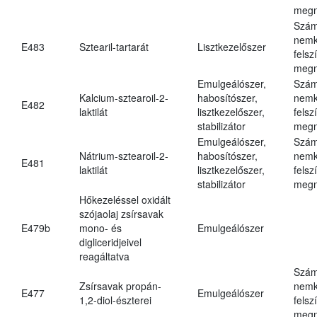
megn
Szám
nemk
E483
Sztearil-tartarát
Lisztkezelőszer
felsz
megn
Emulgeálószer,
Szám
Kalcium-sztearoil-2-
habosítószer,
nemk
E482
laktilát
lisztkezelőszer,
felsz
stabilizátor
megn
Emulgeálószer,
Szám
Nátrium-sztearoil-2-
habosítószer,
nemk
E481
laktilát
lisztkezelőszer,
felsz
stabilizátor
megn
Hőkezeléssel oxidált
szójaolaj zsírsavak
E479b
mono- és
Emulgeálószer
digliceridjeivel
reagáltatva
Szám
Zsírsavak propán-
nemk
E477
Emulgeálószer
1,2-diol-észterei
felsz
megn