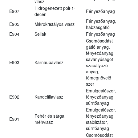
viasz
Hidrogénezett poli-1-
E907
Fényezőanyag
decén
Fényezőanyag,
E905
Mikrokristályos viasz
habzásgátló
E904
Sellak
Fényezőanyag
Csomósodást
gátló anyag,
fényezőanyag,
savanyúságot
E903
Karnaubaviasz
szabályozó
anyag,
tömegnövelő
szer
Emulgeálószer,
E902
Kandelillaviasz
fényezőanyag,
sűrítőanyag
Emulgeálószer,
Fehér és sárga
fényezőanyag,
E901
méhviasz
stabilizátor,
sűrítőanyag
Csomósodást