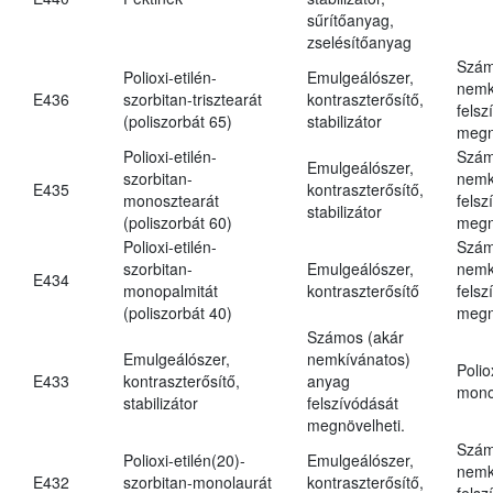
sűrítőanyag,
zselésítőanyag
Szám
Polioxi-etilén-
Emulgeálószer,
nemk
E436
szorbitan-trisztearát
kontraszterősítő,
felsz
(poliszorbát 65)
stabilizátor
megn
Polioxi-etilén-
Szám
Emulgeálószer,
szorbitan-
nemk
E435
kontraszterősítő,
monosztearát
felsz
stabilizátor
(poliszorbát 60)
megn
Polioxi-etilén-
Szám
szorbitan-
Emulgeálószer,
nemk
E434
monopalmitát
kontraszterősítő
felsz
(poliszorbát 40)
megn
Számos (akár
Emulgeálószer,
nemkívánatos)
Polio
E433
kontraszterősítő,
anyag
mono
stabilizátor
felszívódását
megnövelheti.
Szám
Polioxi-etilén(20)-
Emulgeálószer,
nemk
E432
szorbitan-monolaurát
kontraszterősítő,
felsz