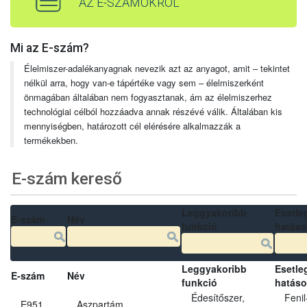
AZ E-SZÁMOKRÓL
Mi az E-szám?
Élelmiszer-adalékanyagnak nevezik azt az anyagot, amit – tekintet
nélkül arra, hogy van-e tápértéke vagy sem – élelmiszerként
önmagában általában nem fogyasztanak, ám az élelmiszerhez
technológiai célból hozzáadva annak részévé válik. Általában kis
mennyiségben, határozott cél elérésére alkalmazzák a
termékekben.
E-szám kereső
Leggyakoribb
Esetle
E-szám
Név
funkció
hatás
Leggyakoribb
Esetle
E-szám
Név
funkció
hatás
Édesítőszer,
Fenil
E951
Aszpartám