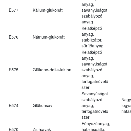
anyag,
E577
Kálium-glükonát
savanyúságot
szabályozó
anyag
Kelátképző
anyag,
E576
Nátrium-glükonát
stabilizátor,
sűrítőanyag
Kelátképző
anyag,
savanyúságot
E575
Glükono-delta-lakton
szabályozó
anyag,
térfogatnövelő
szer
Savanyúságot
szabályozó
Nagy
E574
Glükonsav
anyag,
fogy
térfogatnövelő
hatá
szer
Fényezőanyag,
E570
Zsírsavak
habzásgátló,