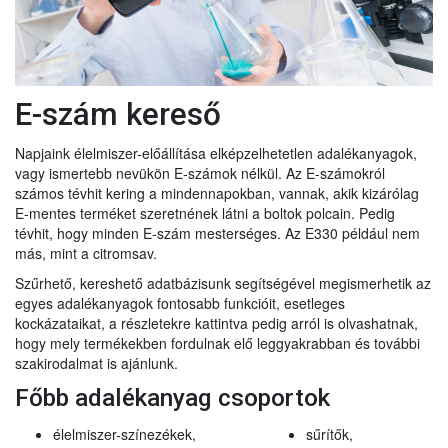
E-szám kereső
Napjaink élelmiszer-előállítása elképzelhetetlen adalékanyagok,
vagy ismertebb nevükön E-számok nélkül. Az E-számokról
számos tévhit kering a mindennapokban, vannak, akik kizárólag
E-mentes terméket szeretnének látni a boltok polcain. Pedig
tévhit, hogy minden E-szám mesterséges. Az E330 például nem
más, mint a citromsav.
Szűrhető, kereshető adatbázisunk segítségével megismerhetik az
egyes adalékanyagok fontosabb funkcióit, esetleges
kockázataikat, a részletekre kattintva pedig arról is olvashatnak,
hogy mely termékekben fordulnak elő leggyakrabban és további
szakirodalmat is ajánlunk.
Főbb adalékanyag csoportok
élelmiszer-színezékek,
sűrítők,