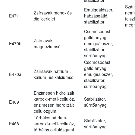
Szám
Emulgeálószer,
Zsírsavak mono- és
nemk
E471
habzásgátló,
digliceridjei
felsz
stabilizátor
megn
Csomósodást
gátló anyag,
Zsírsavak
E470b
emulgeálószer,
magnéziumsói
stabilizátor,
sűrítőanyag
Csomósodást
gátló anyag,
Zsírsavak nátrium-,
E470a
emulgeálószer,
kálium- és kalciumsói
stabilizátor,
sűrítőanyag
Enzimesen hidrolizált
karboxi-metil-cellulóz,
Stabilizátor,
E469
enzimesen hidrolizált
sűrítőanyag
cellulózgumi
Térhálós nátrium-
Stabilizátor,
E468
karboxi-metil-cellulóz,
sűrítőanyag
térhálós cellulózgumi