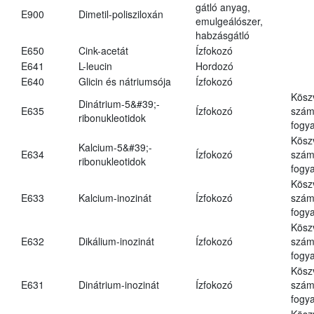
gátló anyag,
E900
Dimetil-polisziloxán
emulgeálószer,
habzásgátló
E650
Cink-acetát
Ízfokozó
E641
L-leucin
Hordozó
E640
Glicin és nátriumsója
Ízfokozó
Kösz
Dinátrium-5&#39;-
E635
Ízfokozó
számá
ribonukleotidok
fogya
Kösz
Kalcium-5&#39;-
E634
Ízfokozó
számá
ribonukleotidok
fogya
Kösz
E633
Kalcium-inozinát
Ízfokozó
számá
fogya
Kösz
E632
Dikálium-inozinát
Ízfokozó
számá
fogya
Kösz
E631
Dinátrium-inozinát
Ízfokozó
számá
fogya
Kösz