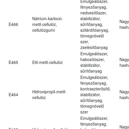
Emulgeálószer,
fényezőanyag,
nedvesítőszer,
Nátrium-karboxi-
stabilizátor,
Nagy
E466
metil-cellulóz,
sűrítőanyag,
hasha
cellulózgumi
szilárdítóanyag,
tömegnövelő
szer,
zselésítőanyag
Emulgeálószer,
habosítószer,
Nagy
E465
Etil-metil-cellulóz
stabilizátor,
hasha
sűrítőanyag
Emulgeálószer,
fényezőanyag,
kontraszterősítő,
Hidroxipropil-metil-
Nagy
E464
stabilizátor,
cellulóz
hasha
sűrítőanyag,
tömegnövelő
szer
Emulgeálószer,
fényezőanyag,
Nagy