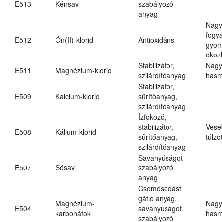
E513
Kénsav
szabályozó
anyag
Nagy
fogy
E512
Ón(II)-klorid
Antioxidáns
gyom
okoz
Stabilizátor,
Nagy
E511
Magnézium-klorid
szilárdítóanyag
hasm
Stabilizátor,
E509
Kalcium-klorid
sűrítőanyag,
szilárdítóanyag
Ízfokozó,
stabilizátor,
Vese
E508
Kálium-klorid
sűrítőanyag,
túlzo
szilárdítóanyag
Savanyúságot
E507
Sósav
szabályozó
anyag
Csomósodást
gátló anyag,
Magnézium-
Nagy
E504
savanyúságot
karbonátok
hasm
szabályozó