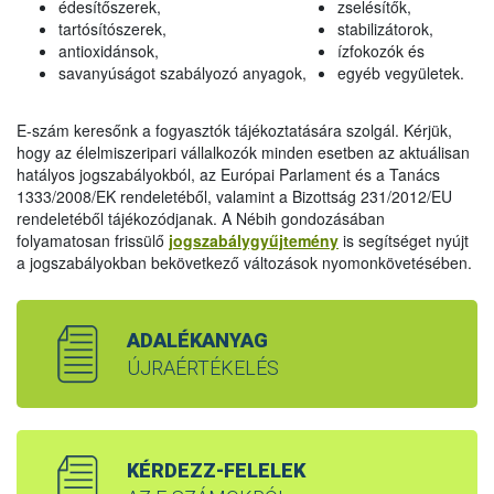
édesítőszerek,
zselésítők,
tartósítószerek,
stabilizátorok,
antioxidánsok,
ízfokozók és
savanyúságot szabályozó anyagok,
egyéb vegyületek.
E-szám keresőnk a fogyasztók tájékoztatására szolgál. Kérjük,
hogy az élelmiszeripari vállalkozók minden esetben az aktuálisan
hatályos jogszabályokból, az Európai Parlament és a Tanács
1333/2008/EK rendeletéből, valamint a Bizottság 231/2012/EU
rendeletéből tájékozódjanak. A Nébih gondozásában
folyamatosan frissülő
jogszabálygyűjtemény
is segítséget nyújt
a jogszabályokban bekövetkező változások nyomonkövetésében.
ADALÉKANYAG
ÚJRAÉRTÉKELÉS
KÉRDEZZ-FELELEK