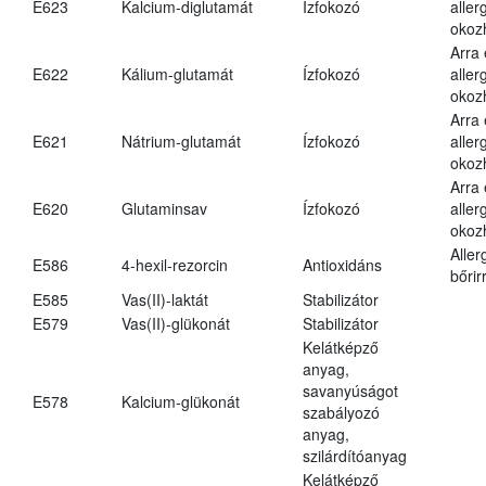
E623
Kalcium-diglutamát
Ízfokozó
aller
okoz
Arra
E622
Kálium-glutamát
Ízfokozó
aller
okoz
Arra
E621
Nátrium-glutamát
Ízfokozó
aller
okoz
Arra
E620
Glutaminsav
Ízfokozó
aller
okoz
Aller
E586
4-hexil-rezorcin
Antioxidáns
bőrir
E585
Vas(II)-laktát
Stabilizátor
E579
Vas(II)-glükonát
Stabilizátor
Kelátképző
anyag,
savanyúságot
E578
Kalcium-glükonát
szabályozó
anyag,
szilárdítóanyag
Kelátképző