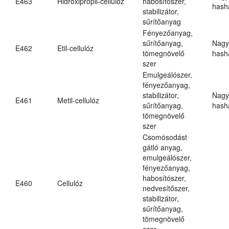
E463
Hidroxipropil-cellulóz
habosítószer,
hasha
stabilizátor,
sűrítőanyag
Fényezőanyag,
sűrítőanyag,
Nagy
E462
Etil-cellulóz
tömegnövelő
hasha
szer
Emulgeálószer,
fényezőanyag,
stabilizátor,
Nagy
E461
Metil-cellulóz
sűrítőanyag,
hasha
tömegnövelő
szer
Csomósodást
gátló anyag,
emulgeálószer,
fényezőanyag,
habosítószer,
E460
Cellulóz
nedvesítőszer,
stabilizátor,
sűrítőanyag,
tömegnövelő
szer