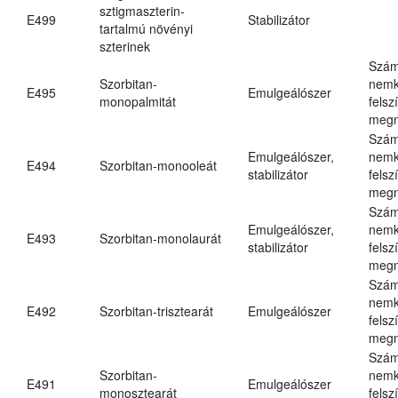
sztigmaszterin-
E499
Stabilizátor
tartalmú növényi
szterinek
Szám
Szorbitan-
nemk
E495
Emulgeálószer
monopalmitát
felsz
megn
Szám
Emulgeálószer,
nemk
E494
Szorbitan-monooleát
stabilizátor
felsz
megn
Szám
Emulgeálószer,
nemk
E493
Szorbitan-monolaurát
stabilizátor
felsz
megn
Szám
nemk
E492
Szorbitan-trisztearát
Emulgeálószer
felsz
megn
Szám
Szorbitan-
nemk
E491
Emulgeálószer
monosztearát
felsz