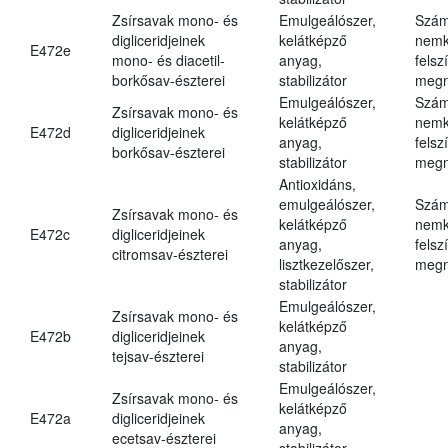
Zsírsavak mono- és
Emulgeálószer,
Szám
digliceridjeinek
kelátképző
nemk
E472e
mono- és diacetil-
anyag,
felsz
borkősav-észterei
stabilizátor
megn
Emulgeálószer,
Szám
Zsírsavak mono- és
kelátképző
nemk
E472d
digliceridjeinek
anyag,
felsz
borkősav-észterei
stabilizátor
megn
Antioxidáns,
emulgeálószer,
Szám
Zsírsavak mono- és
kelátképző
nemk
E472c
digliceridjeinek
anyag,
felsz
citromsav-észterei
lisztkezelőszer,
megn
stabilizátor
Emulgeálószer,
Zsírsavak mono- és
kelátképző
E472b
digliceridjeinek
anyag,
tejsav-észterei
stabilizátor
Emulgeálószer,
Zsírsavak mono- és
kelátképző
E472a
digliceridjeinek
anyag,
ecetsav-észterei
stabilizátor