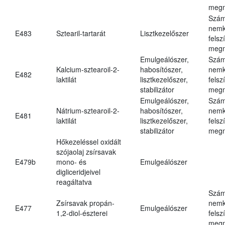
megn
Szám
nemk
E483
Sztearil-tartarát
Lisztkezelőszer
felsz
megn
Emulgeálószer,
Szám
Kalcium-sztearoil-2-
habosítószer,
nemk
E482
laktilát
lisztkezelőszer,
felsz
stabilizátor
megn
Emulgeálószer,
Szám
Nátrium-sztearoil-2-
habosítószer,
nemk
E481
laktilát
lisztkezelőszer,
felsz
stabilizátor
megn
Hőkezeléssel oxidált
szójaolaj zsírsavak
E479b
mono- és
Emulgeálószer
digliceridjeivel
reagáltatva
Szám
Zsírsavak propán-
nemk
E477
Emulgeálószer
1,2-diol-észterei
felsz
megn