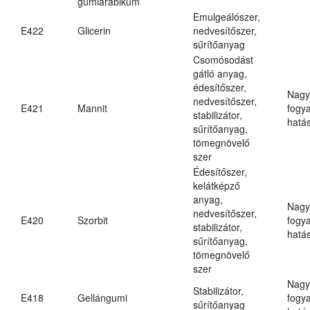
gumiarábikum
Emulgeálószer,
E422
Glicerin
nedvesítőszer,
sűrítőanyag
Csomósodást
gátló anyag,
édesítőszer,
Nagy
nedvesítőszer,
E421
Mannit
fogy
stabilizátor,
hatá
sűrítőanyag,
tömegnövelő
szer
Édesítőszer,
kelátképző
anyag,
Nagy
nedvesítőszer,
E420
Szorbit
fogy
stabilizátor,
hatá
sűrítőanyag,
tömegnövelő
szer
Nagy
Stabilizátor,
E418
Gellángumi
fogy
sűrítőanyag