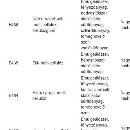
Emulgeálószer,
fényezőanyag,
nedvesítőszer,
Nátrium-karboxi-
stabilizátor,
Nagy
E466
metil-cellulóz,
sűrítőanyag,
hasha
cellulózgumi
szilárdítóanyag,
tömegnövelő
szer,
zselésítőanyag
Emulgeálószer,
habosítószer,
Nagy
E465
Etil-metil-cellulóz
stabilizátor,
hasha
sűrítőanyag
Emulgeálószer,
fényezőanyag,
kontraszterősítő,
Hidroxipropil-metil-
Nagy
E464
stabilizátor,
cellulóz
hasha
sűrítőanyag,
tömegnövelő
szer
Emulgeálószer,
fényezőanyag,
Nagy