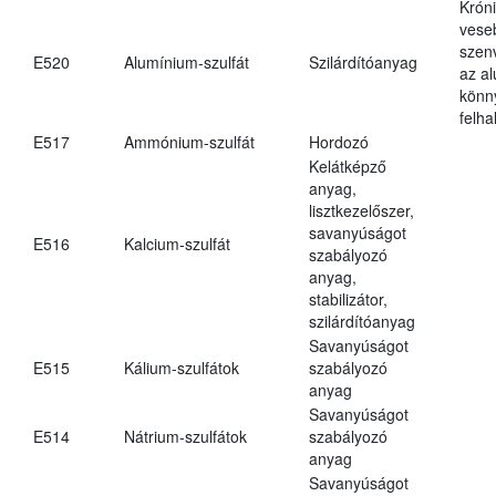
Krón
vese
szen
E520
Alumínium-szulfát
Szilárdítóanyag
az a
könn
felh
E517
Ammónium-szulfát
Hordozó
Kelátképző
anyag,
lisztkezelőszer,
savanyúságot
E516
Kalcium-szulfát
szabályozó
anyag,
stabilizátor,
szilárdítóanyag
Savanyúságot
E515
Kálium-szulfátok
szabályozó
anyag
Savanyúságot
E514
Nátrium-szulfátok
szabályozó
anyag
Savanyúságot