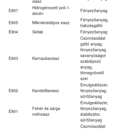
viasz
Hidrogénezett poli-1-
E907
Fényezőanyag
decén
Fényezőanyag,
E905
Mikrokristályos viasz
habzásgátló
E904
Sellak
Fényezőanyag
Csomósodást
gátló anyag,
fényezőanyag,
savanyúságot
E903
Karnaubaviasz
szabályozó
anyag,
tömegnövelő
szer
Emulgeálószer,
E902
Kandelillaviasz
fényezőanyag,
sűrítőanyag
Emulgeálószer,
Fehér és sárga
fényezőanyag,
E901
méhviasz
stabilizátor,
sűrítőanyag
Csomósodást