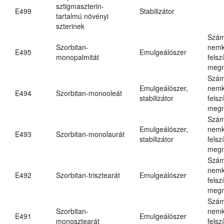
sztigmaszterin-
E499
Stabilizátor
tartalmú növényi
szterinek
Szám
Szorbitan-
nemk
E495
Emulgeálószer
monopalmitát
felsz
megn
Szám
Emulgeálószer,
nemk
E494
Szorbitan-monooleát
stabilizátor
felsz
megn
Szám
Emulgeálószer,
nemk
E493
Szorbitan-monolaurát
stabilizátor
felsz
megn
Szám
nemk
E492
Szorbitan-trisztearát
Emulgeálószer
felsz
megn
Szám
Szorbitan-
nemk
E491
Emulgeálószer
monosztearát
felsz