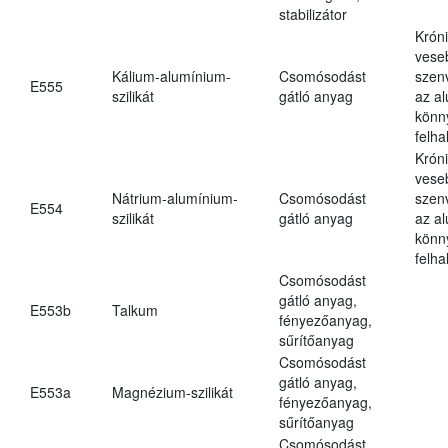
stabilizátor
Krón
vese
Kálium-alumínium-
Csomósodást
szen
E555
szilikát
gátló anyag
az a
könn
felh
Krón
vese
Nátrium-alumínium-
Csomósodást
szen
E554
szilikát
gátló anyag
az a
könn
felh
Csomósodást
gátló anyag,
E553b
Talkum
fényezőanyag,
sűrítőanyag
Csomósodást
gátló anyag,
E553a
Magnézium-szilikát
fényezőanyag,
sűrítőanyag
Csomósodást