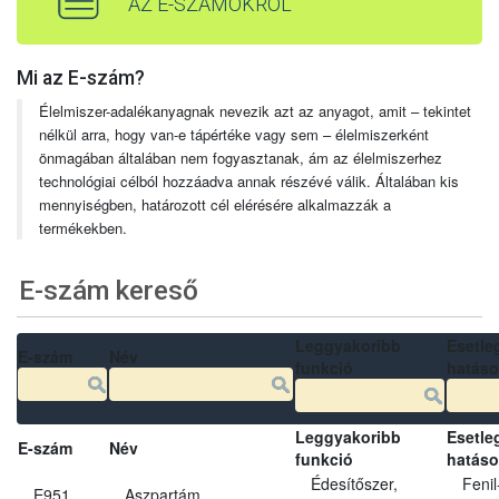
AZ E-SZÁMOKRÓL
Mi az E-szám?
Élelmiszer-adalékanyagnak nevezik azt az anyagot, amit – tekintet
nélkül arra, hogy van-e tápértéke vagy sem – élelmiszerként
önmagában általában nem fogyasztanak, ám az élelmiszerhez
technológiai célból hozzáadva annak részévé válik. Általában kis
mennyiségben, határozott cél elérésére alkalmazzák a
termékekben.
E-szám kereső
Leggyakoribb
Esetle
E-szám
Név
funkció
hatás
Leggyakoribb
Esetle
E-szám
Név
funkció
hatás
Édesítőszer,
Fenil
E951
Aszpartám