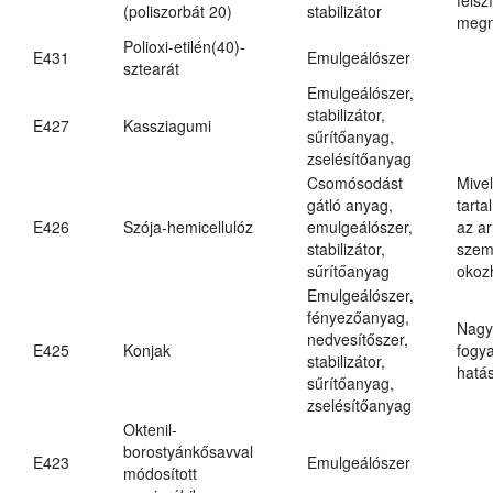
(poliszorbát 20)
stabilizátor
megn
Polioxi-etilén(40)-
E431
Emulgeálószer
sztearát
Emulgeálószer,
stabilizátor,
E427
Kassziagumi
sűrítőanyag,
zselésítőanyag
Csomósodást
Mive
gátló anyag,
tarta
E426
Szója-hemicellulóz
emulgeálószer,
az ar
stabilizátor,
szem
sűrítőanyag
okoz
Emulgeálószer,
fényezőanyag,
Nagy
nedvesítőszer,
E425
Konjak
fogy
stabilizátor,
hatá
sűrítőanyag,
zselésítőanyag
Oktenil-
borostyánkősavval
E423
Emulgeálószer
módosított