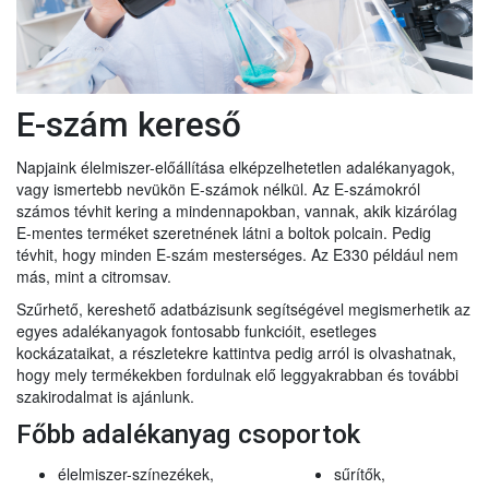
E-szám kereső
Napjaink élelmiszer-előállítása elképzelhetetlen adalékanyagok,
vagy ismertebb nevükön E-számok nélkül. Az E-számokról
számos tévhit kering a mindennapokban, vannak, akik kizárólag
E-mentes terméket szeretnének látni a boltok polcain. Pedig
tévhit, hogy minden E-szám mesterséges. Az E330 például nem
más, mint a citromsav.
Szűrhető, kereshető adatbázisunk segítségével megismerhetik az
egyes adalékanyagok fontosabb funkcióit, esetleges
kockázataikat, a részletekre kattintva pedig arról is olvashatnak,
hogy mely termékekben fordulnak elő leggyakrabban és további
szakirodalmat is ajánlunk.
Főbb adalékanyag csoportok
élelmiszer-színezékek,
sűrítők,