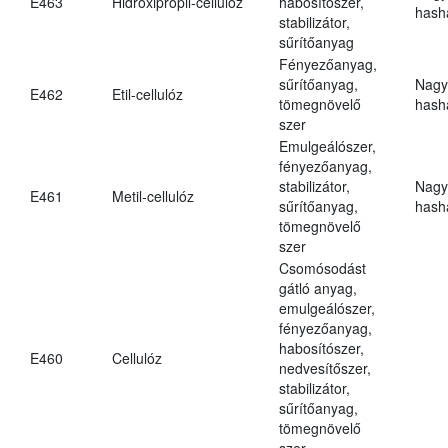
E463
Hidroxipropil-cellulóz
habosítószer,
hasha
stabilizátor,
sűrítőanyag
Fényezőanyag,
sűrítőanyag,
Nagy
E462
Etil-cellulóz
tömegnövelő
hasha
szer
Emulgeálószer,
fényezőanyag,
stabilizátor,
Nagy
E461
Metil-cellulóz
sűrítőanyag,
hasha
tömegnövelő
szer
Csomósodást
gátló anyag,
emulgeálószer,
fényezőanyag,
habosítószer,
E460
Cellulóz
nedvesítőszer,
stabilizátor,
sűrítőanyag,
tömegnövelő
szer