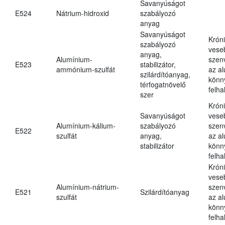
Savanyúságot
E524
Nátrium-hidroxid
szabályozó
anyag
Savanyúságot
Krón
szabályozó
vese
anyag,
Alumínium-
szen
E523
stabilizátor,
ammónium-szulfát
az a
szilárdítóanyag,
könn
térfogatnövelő
felh
szer
Krón
Savanyúságot
vese
Alumínium-kálium-
szabályozó
szen
E522
szulfát
anyag,
az a
stabilizátor
könn
felh
Krón
vese
Alumínium-nátrium-
szen
E521
Szilárdítóanyag
szulfát
az a
könn
felh