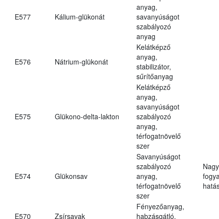
anyag,
E577
Kálium-glükonát
savanyúságot
szabályozó
anyag
Kelátképző
anyag,
E576
Nátrium-glükonát
stabilizátor,
sűrítőanyag
Kelátképző
anyag,
savanyúságot
E575
Glükono-delta-lakton
szabályozó
anyag,
térfogatnövelő
szer
Savanyúságot
szabályozó
Nagy
E574
Glükonsav
anyag,
fogy
térfogatnövelő
hatá
szer
Fényezőanyag,
E570
Zsírsavak
habzásgátló,