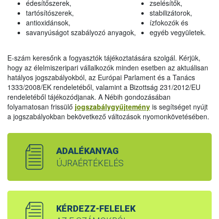
édesítőszerek,
zselésítők,
tartósítószerek,
stabilizátorok,
antioxidánsok,
ízfokozók és
savanyúságot szabályozó anyagok,
egyéb vegyületek.
E-szám keresőnk a fogyasztók tájékoztatására szolgál. Kérjük,
hogy az élelmiszeripari vállalkozók minden esetben az aktuálisan
hatályos jogszabályokból, az Európai Parlament és a Tanács
1333/2008/EK rendeletéből, valamint a Bizottság 231/2012/EU
rendeletéből tájékozódjanak. A Nébih gondozásában
folyamatosan frissülő
jogszabálygyűjtemény
is segítséget nyújt
a jogszabályokban bekövetkező változások nyomonkövetésében.
ADALÉKANYAG
ÚJRAÉRTÉKELÉS
KÉRDEZZ-FELELEK