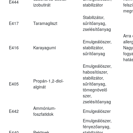
E444
izobutirát
stabilizátor
felsz
megn
Stabilizátor,
E417
Taramagliszt
sűrítőanyag,
zselésítőanyag
Arra
Emulgeálószer,
aller
E416
Karayagumi
stabilizátor,
Nagy
sűrítőanyag
fogy
hatá
Emulgeálószer,
habosítószer,
stabilizátor,
Propán-1,2-diol-
E405
sűrítőanyag,
alginát
tömegnövelő
szer,
zselésítőanyag
Ammónium-
E442
Emulgeálószer
foszfatidok
Emulgeálószer,
fényezőanyag,
E440
Pektinek
stabilizátor,