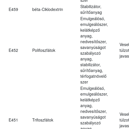
Stabilizátor,
E459
béta-Ciklodextrin
sűrítőanyag
Emulgeálósó,
emulgeálószer,
kelátképző
anyag,
nedvesítőszer,
Vese
savanyúságot
E452
Polifoszfátok
túlzo
szabályozó
javas
anyag,
stabilizátor,
sűrítőanyag,
térfogatnövelő
szer
Emulgeálósó,
emulgeálószer,
kelátképző
anyag,
nedvesítőszer,
Vese
savanyúságot
E451
Trifoszfátok
túlzo
szabályozó
javas
anyag,