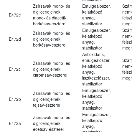
Zsírsavak mono- és
Emulgeálószer,
Szám
digliceridjeinek
kelátképző
nemk
E472e
mono- és diacetil-
anyag,
felsz
borkősav-észterei
stabilizátor
megn
Emulgeálószer,
Szám
Zsírsavak mono- és
kelátképző
nemk
E472d
digliceridjeinek
anyag,
felsz
borkősav-észterei
stabilizátor
megn
Antioxidáns,
emulgeálószer,
Szám
Zsírsavak mono- és
kelátképző
nemk
E472c
digliceridjeinek
anyag,
felsz
citromsav-észterei
lisztkezelőszer,
megn
stabilizátor
Emulgeálószer,
Zsírsavak mono- és
kelátképző
E472b
digliceridjeinek
anyag,
tejsav-észterei
stabilizátor
Emulgeálószer,
Zsírsavak mono- és
kelátképző
E472a
digliceridjeinek
anyag,
ecetsav-észterei
stabilizátor