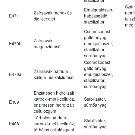
Szám
Emulgeálószer,
Zsírsavak mono- és
nemk
E471
habzásgátló,
digliceridjei
felsz
stabilizátor
megn
Csomósodást
gátló anyag,
Zsírsavak
E470b
emulgeálószer,
magnéziumsói
stabilizátor,
sűrítőanyag
Csomósodást
gátló anyag,
Zsírsavak nátrium-,
E470a
emulgeálószer,
kálium- és kalciumsói
stabilizátor,
sűrítőanyag
Enzimesen hidrolizált
karboxi-metil-cellulóz,
Stabilizátor,
E469
enzimesen hidrolizált
sűrítőanyag
cellulózgumi
Térhálós nátrium-
Stabilizátor,
E468
karboxi-metil-cellulóz,
sűrítőanyag
térhálós cellulózgumi