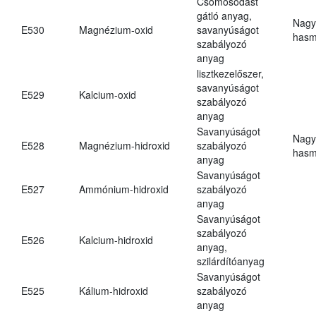
Csomósodást
gátló anyag,
Nagy
E530
Magnézium-oxid
savanyúságot
hasm
szabályozó
anyag
lisztkezelőszer,
savanyúságot
E529
Kalcium-oxid
szabályozó
anyag
Savanyúságot
Nagy
E528
Magnézium-hidroxid
szabályozó
hasm
anyag
Savanyúságot
E527
Ammónium-hidroxid
szabályozó
anyag
Savanyúságot
szabályozó
E526
Kalcium-hidroxid
anyag,
szilárdítóanyag
Savanyúságot
E525
Kálium-hidroxid
szabályozó
anyag