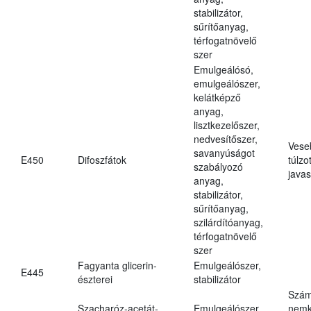
stabilizátor,
sűrítőanyag,
térfogatnövelő
szer
Emulgeálósó,
emulgeálószer,
kelátképző
anyag,
lisztkezelőszer,
nedvesítőszer,
Vese
savanyúságot
E450
Difoszfátok
túlzo
szabályozó
javas
anyag,
stabilizátor,
sűrítőanyag,
szilárdítóanyag,
térfogatnövelő
szer
Fagyanta glicerin-
Emulgeálószer,
E445
észterei
stabilizátor
Szám
Szacharóz-acetát-
Emulgeálószer,
nemk