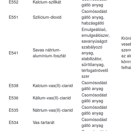
E552
Kalcium-szilikát
gátló anyag
Csomósodást
E551
Szilícium-dioxid
gátló anyag,
habzásgátló
Emulgeálósó,
emulgeálószer,
Krón
savanyúságot
vese
szabályozó
Savas nátrium-
szen
E541
anyag,
alumínium-foszfát
az a
stabilizátor,
könn
sűrítőanyag,
felh
térfogatnövelő
szer
Csomósodást
E538
Kalcium-vas(II)-cianid
gátló anyag
Csomósodást
E536
Kálium-vas(II)-cianid
gátló anyag
Csomósodást
E535
Nátrium-vas(II)-cianid
gátló anyag
Csomósodást
E534
Vas-tartarát
gátló anyag