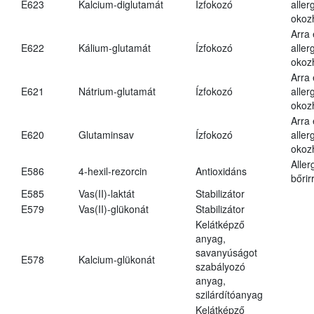
E623
Kalcium-diglutamát
Ízfokozó
aller
okoz
Arra
E622
Kálium-glutamát
Ízfokozó
aller
okoz
Arra
E621
Nátrium-glutamát
Ízfokozó
aller
okoz
Arra
E620
Glutaminsav
Ízfokozó
aller
okoz
Aller
E586
4-hexil-rezorcin
Antioxidáns
bőrir
E585
Vas(II)-laktát
Stabilizátor
E579
Vas(II)-glükonát
Stabilizátor
Kelátképző
anyag,
savanyúságot
E578
Kalcium-glükonát
szabályozó
anyag,
szilárdítóanyag
Kelátképző