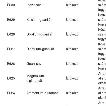
E630
Inozinsav
Ízfokozó
számá
fogya
Kösz
E629
Kalcium-guanilát
Ízfokozó
számá
fogya
Kösz
E628
Dikálium-guanilát
Ízfokozó
számá
fogya
Kösz
E627
Dinátrium-guanilát
Ízfokozó
számá
fogya
Kösz
E626
Guanilsav
Ízfokozó
számá
fogya
Arra
Magnézium-
E625
Ízfokozó
aller
diglutamát
okoz
Arra
E624
Ammónium-glutamát
Ízfokozó
aller
okoz
Arra