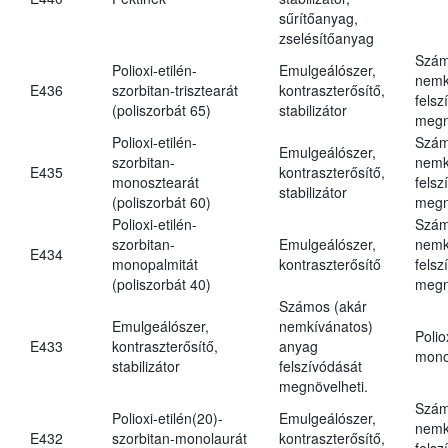
sűrítőanyag,
zselésítőanyag
Szám
Polioxi-etilén-
Emulgeálószer,
nemk
E436
szorbitan-trisztearát
kontraszterősítő,
felsz
(poliszorbát 65)
stabilizátor
megn
Polioxi-etilén-
Szám
Emulgeálószer,
szorbitan-
nemk
E435
kontraszterősítő,
monosztearát
felsz
stabilizátor
(poliszorbát 60)
megn
Polioxi-etilén-
Szám
szorbitan-
Emulgeálószer,
nemk
E434
monopalmitát
kontraszterősítő
felsz
(poliszorbát 40)
megn
Számos (akár
Emulgeálószer,
nemkívánatos)
Polio
E433
kontraszterősítő,
anyag
mono
stabilizátor
felszívódását
megnövelheti.
Szám
Polioxi-etilén(20)-
Emulgeálószer,
nemk
E432
szorbitan-monolaurát
kontraszterősítő,
felsz