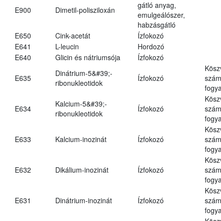
gátló anyag,
E900
Dimetil-polisziloxán
emulgeálószer,
habzásgátló
E650
Cink-acetát
Ízfokozó
E641
L-leucin
Hordozó
E640
Glicin és nátriumsója
Ízfokozó
Kösz
Dinátrium-5&#39;-
E635
Ízfokozó
számá
ribonukleotidok
fogya
Kösz
Kalcium-5&#39;-
E634
Ízfokozó
számá
ribonukleotidok
fogya
Kösz
E633
Kalcium-inozinát
Ízfokozó
számá
fogya
Kösz
E632
Dikálium-inozinát
Ízfokozó
számá
fogya
Kösz
E631
Dinátrium-inozinát
Ízfokozó
számá
fogya
Kösz