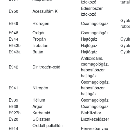
ízfokozó
tarta
Édesítőszer,
E950
Aceszulfám K
ízfokozó
Gyúl
E949
Hidrogén
Csomagológáz
robba
E948
Oxigén
Csomagológáz
E944
Propán
Hajtógáz
Gyúl
E943b
Izobután
Hajtógáz
Gyúl
E943a
Bután
Hajtógáz
Gyúl
Antioxidáns,
csomagológáz,
E942
Dinitrogén-oxid
habosítószer,
hajtógáz
Csomagológáz,
E941
Nitrogén
habosítószer,
hajtógáz
E939
Hélium
Csomagológáz
E938
Argon
Csomagológáz
E927b
Karbamid
Stabilizátor
E920
L-Cisztein
Lisztkezelőszer
Oxidált polietilén
E914
Fényezőanyag