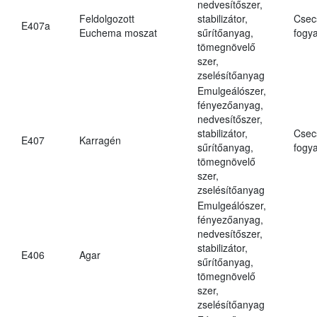
nedvesítőszer,
Feldolgozott
stabilizátor,
Csec
E407a
Euchema moszat
sűrítőanyag,
fogya
tömegnövelő
szer,
zselésítőanyag
Emulgeálószer,
fényezőanyag,
nedvesítőszer,
stabilizátor,
Csec
E407
Karragén
sűrítőanyag,
fogya
tömegnövelő
szer,
zselésítőanyag
Emulgeálószer,
fényezőanyag,
nedvesítőszer,
stabilizátor,
E406
Agar
sűrítőanyag,
tömegnövelő
szer,
zselésítőanyag