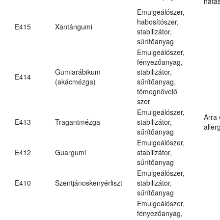
hatá
Emulgeálószer,
habosítószer,
E415
Xantángumi
stabilizátor,
sűrítőanyag
Emulgeálószer,
fényezőanyag,
Gumiarábikum
stabilizátor,
E414
(akácmézga)
sűrítőanyag,
tömegnövelő
szer
Emulgeálószer,
Arra
E413
Tragantmézga
stabilizátor,
aller
sűrítőanyag
Emulgeálószer,
E412
Guargumi
stabilizátor,
sűrítőanyag
Emulgeálószer,
E410
Szentjánoskenyérliszt
stabilizátor,
sűrítőanyag
Emulgeálószer,
fényezőanyag,