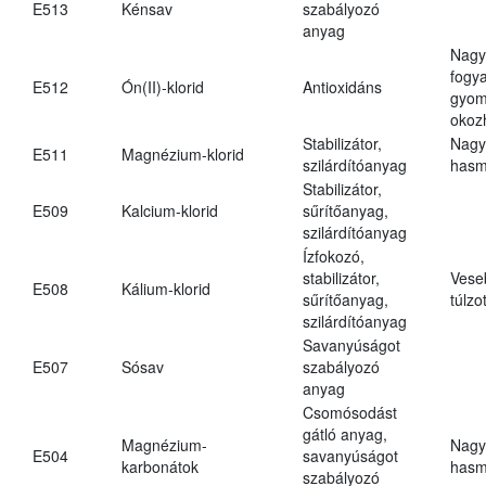
E513
Kénsav
szabályozó
anyag
Nagy
fogy
E512
Ón(II)-klorid
Antioxidáns
gyom
okoz
Stabilizátor,
Nagy
E511
Magnézium-klorid
szilárdítóanyag
hasm
Stabilizátor,
E509
Kalcium-klorid
sűrítőanyag,
szilárdítóanyag
Ízfokozó,
stabilizátor,
Vese
E508
Kálium-klorid
sűrítőanyag,
túlzo
szilárdítóanyag
Savanyúságot
E507
Sósav
szabályozó
anyag
Csomósodást
gátló anyag,
Magnézium-
Nagy
E504
savanyúságot
karbonátok
hasm
szabályozó