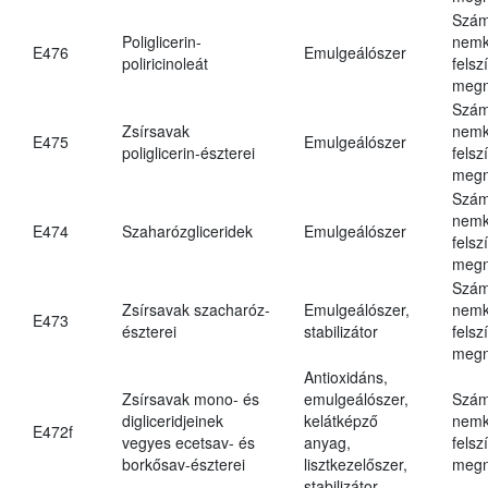
Szám
Poliglicerin-
nemk
E476
Emulgeálószer
poliricinoleát
felsz
megn
Szám
Zsírsavak
nemk
E475
Emulgeálószer
poliglicerin-észterei
felsz
megn
Szám
nemk
E474
Szaharózgliceridek
Emulgeálószer
felsz
megn
Szám
Zsírsavak szacharóz-
Emulgeálószer,
nemk
E473
észterei
stabilizátor
felsz
megn
Antioxidáns,
Zsírsavak mono- és
emulgeálószer,
Szám
digliceridjeinek
kelátképző
nemk
E472f
vegyes ecetsav- és
anyag,
felsz
borkősav-észterei
lisztkezelőszer,
megn
stabilizátor