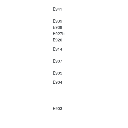
E941
E939
E938
E927b
E920
E914
E907
E905
E904
E903