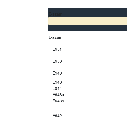
E-szám
E-szám
E951
E950
E949
E948
E944
E943b
E943a
E942