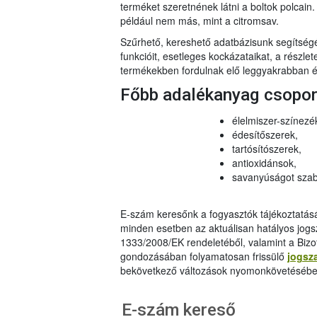
terméket szeretnének látni a boltok polcai
például nem más, mint a citromsav.
Szűrhető, kereshető adatbázisunk segítsé
funkcióit, esetleges kockázataikat, a részlet
termékekben fordulnak elő leggyakrabban és
Főbb adalékanyag csopo
élelmiszer-színezé
édesítőszerek,
tartósítószerek,
antioxidánsok,
savanyúságot szab
E-szám keresőnk a fogyasztók tájékoztatásár
minden esetben az aktuálisan hatályos jog
1333/2008/EK rendeletéből, valamint a Bizo
gondozásában folyamatosan frissülő
jogsz
bekövetkező változások nyomonkövetésébe
E-szám kereső