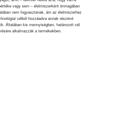
pértéke vagy sem – élelmiszerként önmagában
talában nem fogyasztanak, ám az élelmiszerhez
chnológiai célból hozzáadva annak részévé
lik. Általában kis mennyiségben, határozott cél
érésére alkalmazzák a termékekben.