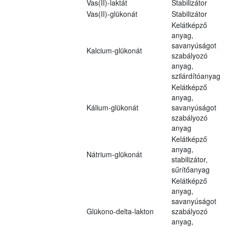
Vas(II)-laktát
Stabilizátor
Vas(II)-glükonát
Stabilizátor
Kelátképző
anyag,
savanyúságot
Kalcium-glükonát
szabályozó
anyag,
szilárdítóanyag
Kelátképző
anyag,
Kálium-glükonát
savanyúságot
szabályozó
anyag
Kelátképző
anyag,
Nátrium-glükonát
stabilizátor,
sűrítőanyag
Kelátképző
anyag,
savanyúságot
Glükono-delta-lakton
szabályozó
anyag,