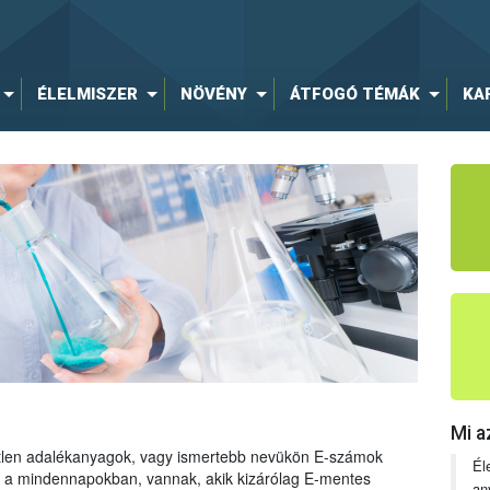
ÉLELMISZER
NÖVÉNY
ÁTFOGÓ TÉMÁK
KA
Mi a
tetlen adalékanyagok, vagy ismertebb nevükön E-számok
Él
ng a mindennapokban, vannak, akik kizárólag E-mentes
an