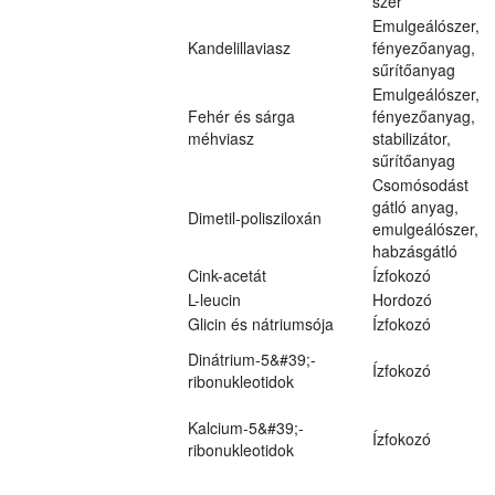
szer
Emulgeálószer,
Kandelillaviasz
fényezőanyag,
sűrítőanyag
Emulgeálószer,
Fehér és sárga
fényezőanyag,
méhviasz
stabilizátor,
sűrítőanyag
Csomósodást
gátló anyag,
Dimetil-polisziloxán
emulgeálószer,
habzásgátló
Cink-acetát
Ízfokozó
L-leucin
Hordozó
Glicin és nátriumsója
Ízfokozó
Dinátrium-5&#39;-
Ízfokozó
ribonukleotidok
Kalcium-5&#39;-
Ízfokozó
ribonukleotidok