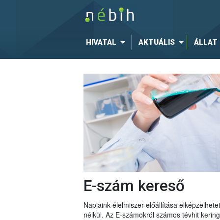
HIVATAL
AKTUÁLIS
ÁLLAT
E-szám kereső
Napjaink élelmiszer-előállítása elképzelhe
nélkül. Az E-számokról számos tévhit keri