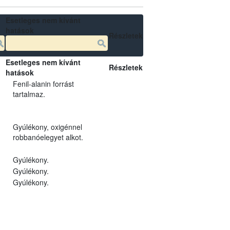
Esetleges nem kívánt
hatások
Részletek
Esetleges nem kívánt
Részletek
hatások
Fenil-alanin forrást
tartalmaz.
Gyúlékony, oxigénnel
robbanóelegyet alkot.
Gyúlékony.
Gyúlékony.
Gyúlékony.