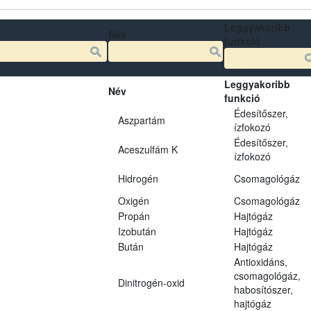
Leggyakoribb
Név
funkció
Leggyakoribb
Név
funkció
Édesítőszer,
Aszpartám
ízfokozó
Édesítőszer,
Aceszulfám K
ízfokozó
Hidrogén
Csomagológáz
Oxigén
Csomagológáz
Propán
Hajtógáz
Izobután
Hajtógáz
Bután
Hajtógáz
Antioxidáns,
csomagológáz,
Dinitrogén-oxid
habosítószer,
hajtógáz