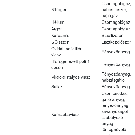
Csomagológáz,
Nitrogén
habosítószer,
hajtógáz
Hélium
Csomagológáz
Argon
Csomagológáz
Karbamid
Stabilizátor
L-Cisztein
Lisztkezelőszer
Oxidált polietilén
Fényezőanyag
viasz
Hidrogénezett poli-1-
Fényezőanyag
decén
Fényezőanyag,
Mikrokristályos viasz
habzásgátló
Sellak
Fényezőanyag
Csomósodást
gátló anyag,
fényezőanyag,
savanyúságot
Karnaubaviasz
szabályozó
anyag,
tömegnövelő