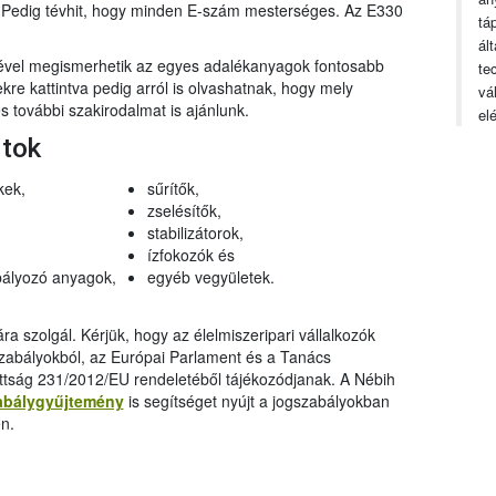
n. Pedig tévhit, hogy minden E-szám mesterséges. Az E330
tá
ál
gével megismerhetik az egyes adalékanyagok fontosabb
te
ekre kattintva pedig arról is olvashatnak, hogy mely
vá
 további szakirodalmat is ajánlunk.
el
rtok
kek,
sűrítők,
zselésítők,
stabilizátorok,
ízfokozók és
ályozó anyagok,
egyéb vegyületek.
a szolgál. Kérjük, hogy az élelmiszeripari vállalkozók
szabályokból, az Európai Parlament és a Tanács
ttság 231/2012/EU rendeletéből tájékozódjanak. A Nébih
abálygyűjtemény
is segítséget nyújt a jogszabályokban
n.