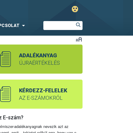
PCSOLAT
ADALÉKANYAG
ÚJRAÉRTÉKELÉS
KÉRDEZZ-FELELEK
AZ E-SZÁMOKRÓL
z E-szám?
elmiszer-adalékanyagnak nevezik azt az
yagot, amit – tekintet nélkül arra, hogy van-e