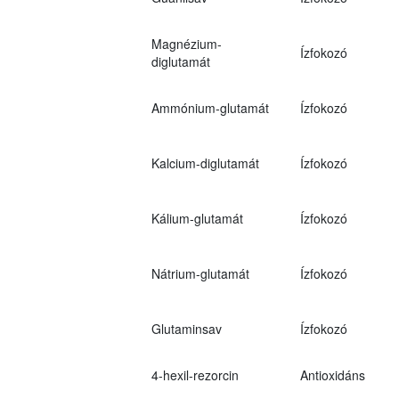
Magnézium-
Ízfokozó
diglutamát
Ammónium-glutamát
Ízfokozó
Kalcium-diglutamát
Ízfokozó
Kálium-glutamát
Ízfokozó
Nátrium-glutamát
Ízfokozó
Glutaminsav
Ízfokozó
4-hexil-rezorcin
Antioxidáns