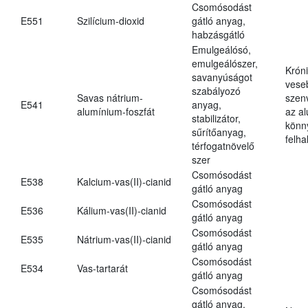
Csomósodást
E551
Szilícium-dioxid
gátló anyag,
habzásgátló
Emulgeálósó,
emulgeálószer,
Krón
savanyúságot
vese
szabályozó
Savas nátrium-
szen
E541
anyag,
alumínium-foszfát
az a
stabilizátor,
könn
sűrítőanyag,
felh
térfogatnövelő
szer
Csomósodást
E538
Kalcium-vas(II)-cianid
gátló anyag
Csomósodást
E536
Kálium-vas(II)-cianid
gátló anyag
Csomósodást
E535
Nátrium-vas(II)-cianid
gátló anyag
Csomósodást
E534
Vas-tartarát
gátló anyag
Csomósodást
gátló anyag,