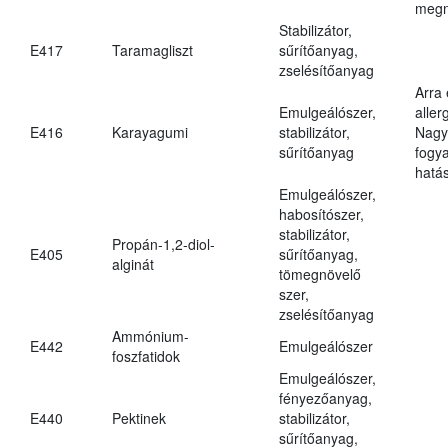
megn
Stabilizátor,
E417
Taramagliszt
sűrítőanyag,
zselésítőanyag
Arra
Emulgeálószer,
aller
E416
Karayagumi
stabilizátor,
Nagy
sűrítőanyag
fogy
hatá
Emulgeálószer,
habosítószer,
stabilizátor,
Propán-1,2-diol-
E405
sűrítőanyag,
alginát
tömegnövelő
szer,
zselésítőanyag
Ammónium-
E442
Emulgeálószer
foszfatidok
Emulgeálószer,
fényezőanyag,
E440
Pektinek
stabilizátor,
sűrítőanyag,