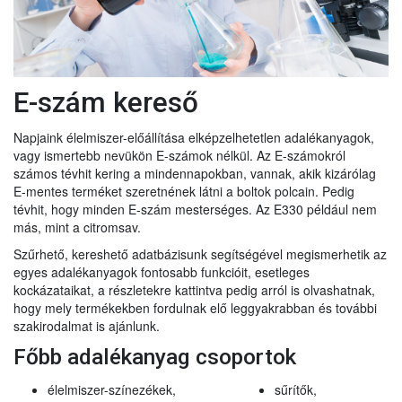
E-szám kereső
Napjaink élelmiszer-előállítása elképzelhetetlen adalékanyagok,
vagy ismertebb nevükön E-számok nélkül. Az E-számokról
számos tévhit kering a mindennapokban, vannak, akik kizárólag
E-mentes terméket szeretnének látni a boltok polcain. Pedig
tévhit, hogy minden E-szám mesterséges. Az E330 például nem
más, mint a citromsav.
Szűrhető, kereshető adatbázisunk segítségével megismerhetik az
egyes adalékanyagok fontosabb funkcióit, esetleges
kockázataikat, a részletekre kattintva pedig arról is olvashatnak,
hogy mely termékekben fordulnak elő leggyakrabban és további
szakirodalmat is ajánlunk.
Főbb adalékanyag csoportok
élelmiszer-színezékek,
sűrítők,