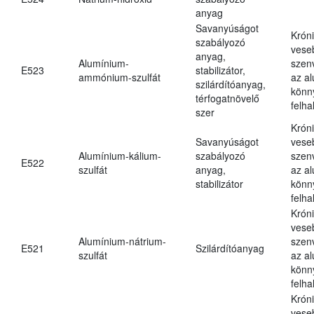
anyag
Savanyúságot
Krón
szabályozó
vese
anyag,
Alumínium-
szen
E523
stabilizátor,
ammónium-szulfát
az a
szilárdítóanyag,
könn
térfogatnövelő
felh
szer
Krón
Savanyúságot
vese
Alumínium-kálium-
szabályozó
szen
E522
szulfát
anyag,
az a
stabilizátor
könn
felh
Krón
vese
Alumínium-nátrium-
szen
E521
Szilárdítóanyag
szulfát
az a
könn
felh
Krón
vese