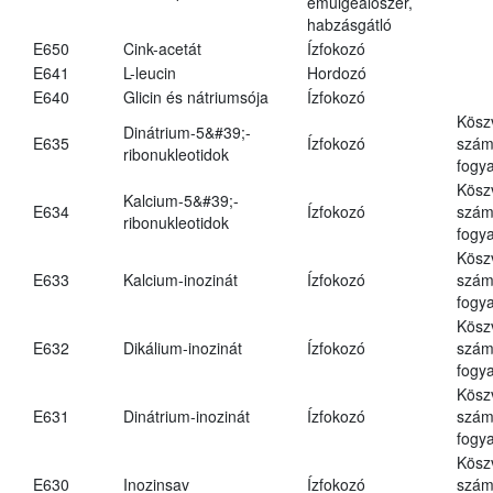
emulgeálószer,
habzásgátló
E650
Cink-acetát
Ízfokozó
E641
L-leucin
Hordozó
E640
Glicin és nátriumsója
Ízfokozó
Kösz
Dinátrium-5&#39;-
E635
Ízfokozó
számá
ribonukleotidok
fogya
Kösz
Kalcium-5&#39;-
E634
Ízfokozó
számá
ribonukleotidok
fogya
Kösz
E633
Kalcium-inozinát
Ízfokozó
számá
fogya
Kösz
E632
Dikálium-inozinát
Ízfokozó
számá
fogya
Kösz
E631
Dinátrium-inozinát
Ízfokozó
számá
fogya
Kösz
E630
Inozinsav
Ízfokozó
számá