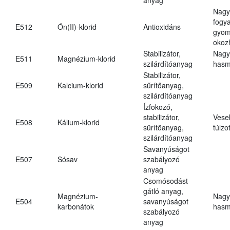
Nagy
fogy
E512
Ón(II)-klorid
Antioxidáns
gyom
okoz
Stabilizátor,
Nagy
E511
Magnézium-klorid
szilárdítóanyag
hasm
Stabilizátor,
E509
Kalcium-klorid
sűrítőanyag,
szilárdítóanyag
Ízfokozó,
stabilizátor,
Vese
E508
Kálium-klorid
sűrítőanyag,
túlzo
szilárdítóanyag
Savanyúságot
E507
Sósav
szabályozó
anyag
Csomósodást
gátló anyag,
Magnézium-
Nagy
E504
savanyúságot
karbonátok
hasm
szabályozó
anyag