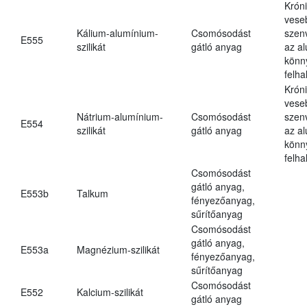
Krón
vese
Kálium-alumínium-
Csomósodást
szen
E555
szilikát
gátló anyag
az a
könn
felh
Krón
vese
Nátrium-alumínium-
Csomósodást
szen
E554
szilikát
gátló anyag
az a
könn
felh
Csomósodást
gátló anyag,
E553b
Talkum
fényezőanyag,
sűrítőanyag
Csomósodást
gátló anyag,
E553a
Magnézium-szilikát
fényezőanyag,
sűrítőanyag
Csomósodást
E552
Kalcium-szilikát
gátló anyag