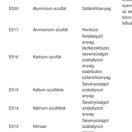
szen
E520
Alumínium-szulfát
Szilárdítóanyag
az a
könn
felh
E517
Ammónium-szulfát
Hordozó
Kelátképző
anyag,
lisztkezelőszer,
savanyúságot
E516
Kalcium-szulfát
szabályozó
anyag,
stabilizátor,
szilárdítóanyag
Savanyúságot
E515
Kálium-szulfátok
szabályozó
anyag
Savanyúságot
E514
Nátrium-szulfátok
szabályozó
anyag
Savanyúságot
E513
Kénsav
szabályozó
anyag