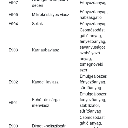
E907
Fényezőanyag
decén
Fényezőanyag,
E905
Mikrokristályos viasz
habzásgátló
E904
Sellak
Fényezőanyag
Csomósodást
gátló anyag,
fényezőanyag,
savanyúságot
E903
Karnaubaviasz
szabályozó
anyag,
tömegnövelő
szer
Emulgeálószer,
E902
Kandelillaviasz
fényezőanyag,
sűrítőanyag
Emulgeálószer,
Fehér és sárga
fényezőanyag,
E901
méhviasz
stabilizátor,
sűrítőanyag
Csomósodást
gátló anyag,
E900
Dimetil-polisziloxán