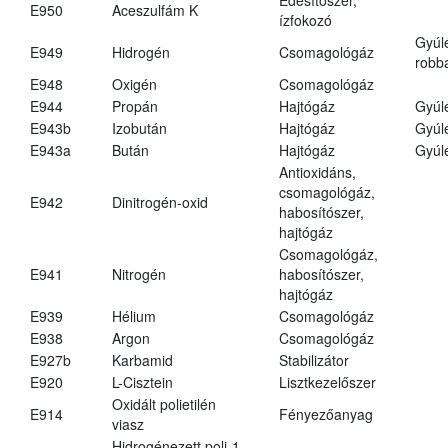
E950
Aceszulfám K
ízfokozó
Gyúl
E949
Hidrogén
Csomagológáz
robba
E948
Oxigén
Csomagológáz
E944
Propán
Hajtógáz
Gyúl
E943b
Izobután
Hajtógáz
Gyúl
E943a
Bután
Hajtógáz
Gyúl
Antioxidáns,
csomagológáz,
E942
Dinitrogén-oxid
habosítószer,
hajtógáz
Csomagológáz,
E941
Nitrogén
habosítószer,
hajtógáz
E939
Hélium
Csomagológáz
E938
Argon
Csomagológáz
E927b
Karbamid
Stabilizátor
E920
L-Cisztein
Lisztkezelőszer
Oxidált polietilén
E914
Fényezőanyag
viasz
Hidrogénezett poli-1-