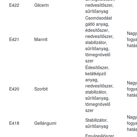
E422
Glicerin
nedvesítőszer,
sűrítőanyag
Csomósodást
gátló anyag,
édesítőszer,
Nagy
nedvesítőszer,
E421
Mannit
fogy
stabilizátor,
hatá
sűrítőanyag,
tömegnövelő
szer
Édesítőszer,
kelátképző
anyag,
Nagy
nedvesítőszer,
E420
Szorbit
fogy
stabilizátor,
hatá
sűrítőanyag,
tömegnövelő
szer
Nagy
Stabilizátor,
E418
Gellángumi
fogy
sűrítőanyag
hatá
Emulgeálószer,