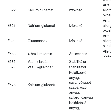
Arra
E622
Kálium-glutamát
Ízfokozó
aller
okoz
Arra
E621
Nátrium-glutamát
Ízfokozó
aller
okoz
Arra
E620
Glutaminsav
Ízfokozó
aller
okoz
Aller
E586
4-hexil-rezorcin
Antioxidáns
bőrir
E585
Vas(II)-laktát
Stabilizátor
E579
Vas(II)-glükonát
Stabilizátor
Kelátképző
anyag,
savanyúságot
E578
Kalcium-glükonát
szabályozó
anyag,
szilárdítóanyag
Kelátképző
anyag,