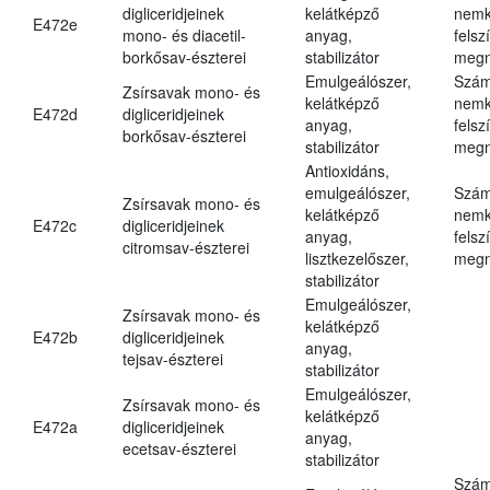
digliceridjeinek
kelátképző
nemk
E472e
mono- és diacetil-
anyag,
felsz
borkősav-észterei
stabilizátor
megn
Emulgeálószer,
Szám
Zsírsavak mono- és
kelátképző
nemk
E472d
digliceridjeinek
anyag,
felsz
borkősav-észterei
stabilizátor
megn
Antioxidáns,
emulgeálószer,
Szám
Zsírsavak mono- és
kelátképző
nemk
E472c
digliceridjeinek
anyag,
felsz
citromsav-észterei
lisztkezelőszer,
megn
stabilizátor
Emulgeálószer,
Zsírsavak mono- és
kelátképző
E472b
digliceridjeinek
anyag,
tejsav-észterei
stabilizátor
Emulgeálószer,
Zsírsavak mono- és
kelátképző
E472a
digliceridjeinek
anyag,
ecetsav-észterei
stabilizátor
Szám