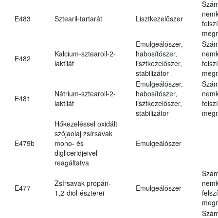
Szám
nemk
E483
Sztearil-tartarát
Lisztkezelőszer
felsz
megn
Emulgeálószer,
Szám
Kalcium-sztearoil-2-
habosítószer,
nemk
E482
laktilát
lisztkezelőszer,
felsz
stabilizátor
megn
Emulgeálószer,
Szám
Nátrium-sztearoil-2-
habosítószer,
nemk
E481
laktilát
lisztkezelőszer,
felsz
stabilizátor
megn
Hőkezeléssel oxidált
szójaolaj zsírsavak
E479b
mono- és
Emulgeálószer
digliceridjeivel
reagáltatva
Szám
Zsírsavak propán-
nemk
E477
Emulgeálószer
1,2-diol-észterei
felsz
megn
Szám