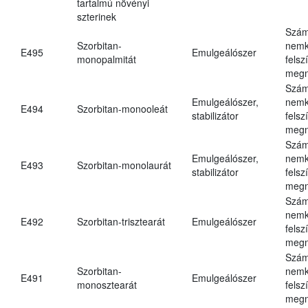
tartalmú növényi
szterinek
Szám
Szorbitan-
nemk
E495
Emulgeálószer
monopalmitát
felsz
megn
Szám
Emulgeálószer,
nemk
E494
Szorbitan-monooleát
stabilizátor
felsz
megn
Szám
Emulgeálószer,
nemk
E493
Szorbitan-monolaurát
stabilizátor
felsz
megn
Szám
nemk
E492
Szorbitan-trisztearát
Emulgeálószer
felsz
megn
Szám
Szorbitan-
nemk
E491
Emulgeálószer
monosztearát
felsz
megn