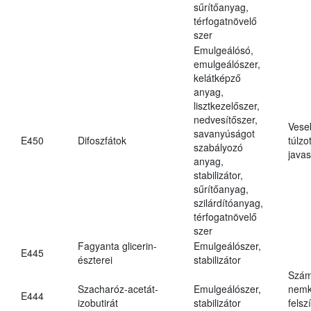
sűrítőanyag,
térfogatnövelő
szer
Emulgeálósó,
emulgeálószer,
kelátképző
anyag,
lisztkezelőszer,
nedvesítőszer,
Vese
savanyúságot
E450
Difoszfátok
túlzo
szabályozó
javas
anyag,
stabilizátor,
sűrítőanyag,
szilárdítóanyag,
térfogatnövelő
szer
Fagyanta glicerin-
Emulgeálószer,
E445
észterei
stabilizátor
Szám
Szacharóz-acetát-
Emulgeálószer,
nemk
E444
izobutirát
stabilizátor
felsz