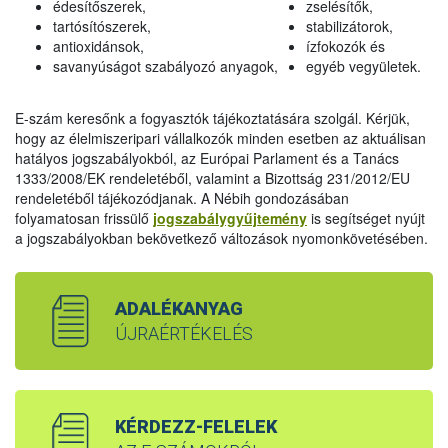
édesítőszerek,
zselésítők,
tartósítószerek,
stabilizátorok,
antioxidánsok,
ízfokozók és
savanyúságot szabályozó anyagok,
egyéb vegyületek.
E-szám keresőnk a fogyasztók tájékoztatására szolgál. Kérjük,
hogy az élelmiszeripari vállalkozók minden esetben az aktuálisan
hatályos jogszabályokból, az Európai Parlament és a Tanács
1333/2008/EK rendeletéből, valamint a Bizottság 231/2012/EU
rendeletéből tájékozódjanak. A Nébih gondozásában
folyamatosan frissülő
jogszabálygyűjtemény
is segítséget nyújt
a jogszabályokban bekövetkező változások nyomonkövetésében.
ADALÉKANYAG
ÚJRAÉRTÉKELÉS
KÉRDEZZ-FELELEK