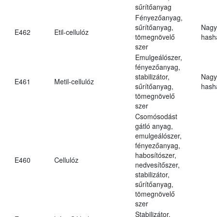
sűrítőanyag
Fényezőanyag,
sűrítőanyag,
Nagy
E462
Etil-cellulóz
tömegnövelő
hasha
szer
Emulgeálószer,
fényezőanyag,
stabilizátor,
Nagy
E461
Metil-cellulóz
sűrítőanyag,
hasha
tömegnövelő
szer
Csomósodást
gátló anyag,
emulgeálószer,
fényezőanyag,
habosítószer,
E460
Cellulóz
nedvesítőszer,
stabilizátor,
sűrítőanyag,
tömegnövelő
szer
Stabilizátor,