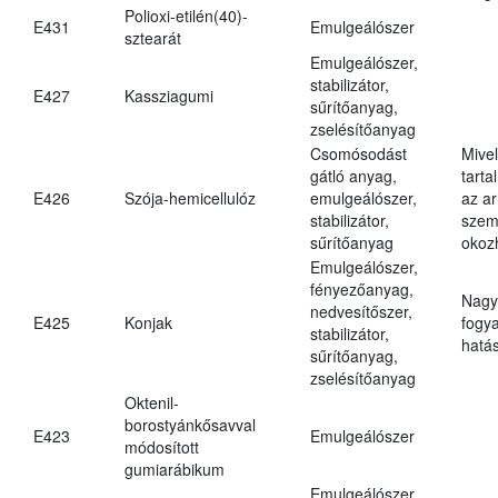
Polioxi-etilén(40)-
E431
Emulgeálószer
sztearát
Emulgeálószer,
stabilizátor,
E427
Kassziagumi
sűrítőanyag,
zselésítőanyag
Csomósodást
Mive
gátló anyag,
tarta
E426
Szója-hemicellulóz
emulgeálószer,
az ar
stabilizátor,
szem
sűrítőanyag
okoz
Emulgeálószer,
fényezőanyag,
Nagy
nedvesítőszer,
E425
Konjak
fogy
stabilizátor,
hatá
sűrítőanyag,
zselésítőanyag
Oktenil-
borostyánkősavval
E423
Emulgeálószer
módosított
gumiarábikum
Emulgeálószer,