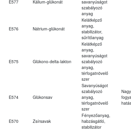
E577
Kálium-glükonát
savanyúságot
szabályozó
anyag
Kelátképző
anyag,
E576
Nátrium-glükonát
stabilizátor,
sűrítőanyag
Kelátképző
anyag,
savanyúságot
E575
Glükono-delta-lakton
szabályozó
anyag,
térfogatnövelő
szer
Savanyúságot
szabályozó
Nagy
E574
Glükonsav
anyag,
fogy
térfogatnövelő
hatá
szer
Fényezőanyag,
E570
Zsírsavak
habzásgátló,
stabilizátor