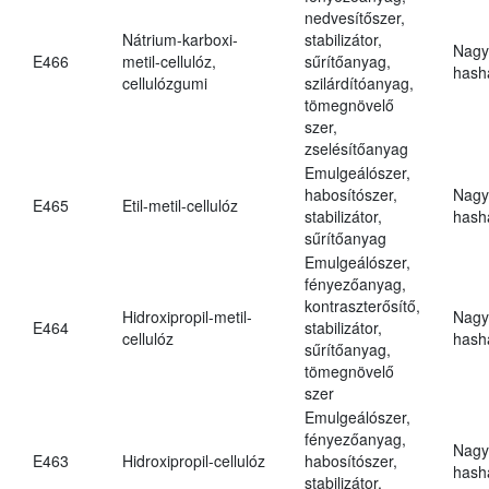
nedvesítőszer,
Nátrium-karboxi-
stabilizátor,
Nagy
E466
metil-cellulóz,
sűrítőanyag,
hasha
cellulózgumi
szilárdítóanyag,
tömegnövelő
szer,
zselésítőanyag
Emulgeálószer,
habosítószer,
Nagy
E465
Etil-metil-cellulóz
stabilizátor,
hasha
sűrítőanyag
Emulgeálószer,
fényezőanyag,
kontraszterősítő,
Hidroxipropil-metil-
Nagy
E464
stabilizátor,
cellulóz
hasha
sűrítőanyag,
tömegnövelő
szer
Emulgeálószer,
fényezőanyag,
Nagy
E463
Hidroxipropil-cellulóz
habosítószer,
hasha
stabilizátor,