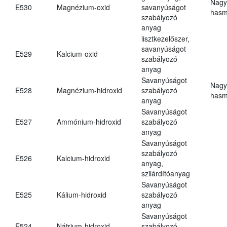
Nagy
E530
Magnézium-oxid
savanyúságot
hasm
szabályozó
anyag
lisztkezelőszer,
savanyúságot
E529
Kalcium-oxid
szabályozó
anyag
Savanyúságot
Nagy
E528
Magnézium-hidroxid
szabályozó
hasm
anyag
Savanyúságot
E527
Ammónium-hidroxid
szabályozó
anyag
Savanyúságot
szabályozó
E526
Kalcium-hidroxid
anyag,
szilárdítóanyag
Savanyúságot
E525
Kálium-hidroxid
szabályozó
anyag
Savanyúságot
E524
Nátrium-hidroxid
szabályozó