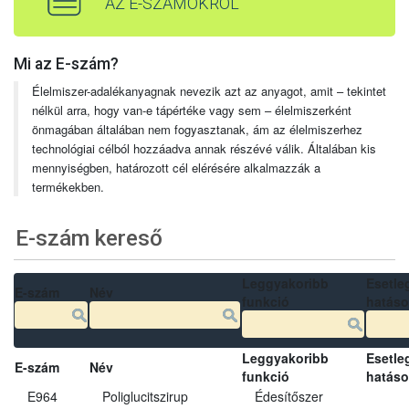
AZ E-SZÁMOKRÓL
Mi az E-szám?
Élelmiszer-adalékanyagnak nevezik azt az anyagot, amit – tekintet
nélkül arra, hogy van-e tápértéke vagy sem – élelmiszerként
önmagában általában nem fogyasztanak, ám az élelmiszerhez
technológiai célból hozzáadva annak részévé válik. Általában kis
mennyiségben, határozott cél elérésére alkalmazzák a
termékekben.
E-szám kereső
Leggyakoribb
Esetle
E-szám
Név
funkció
hatás
Leggyakoribb
Esetle
E-szám
Név
funkció
hatás
E964
Poliglucitszirup
Édesítőszer