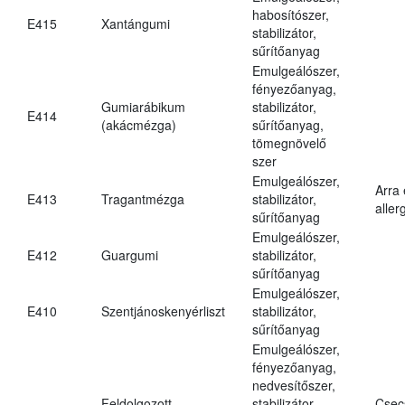
habosítószer,
E415
Xantángumi
stabilizátor,
sűrítőanyag
Emulgeálószer,
fényezőanyag,
Gumiarábikum
stabilizátor,
E414
(akácmézga)
sűrítőanyag,
tömegnövelő
szer
Emulgeálószer,
Arra
E413
Tragantmézga
stabilizátor,
aller
sűrítőanyag
Emulgeálószer,
E412
Guargumi
stabilizátor,
sűrítőanyag
Emulgeálószer,
E410
Szentjánoskenyérliszt
stabilizátor,
sűrítőanyag
Emulgeálószer,
fényezőanyag,
nedvesítőszer,
Feldolgozott
stabilizátor,
Csec