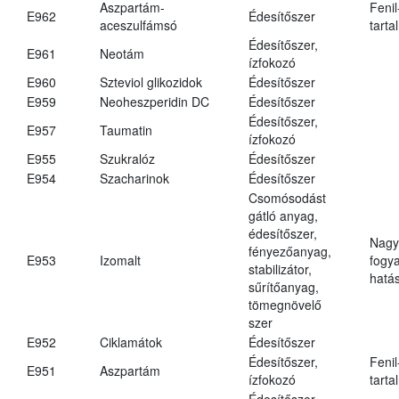
Aszpartám-
Fenil
E962
Édesítőszer
aceszulfámsó
tarta
Édesítőszer,
E961
Neotám
ízfokozó
E960
Szteviol glikozidok
Édesítőszer
E959
Neoheszperidin DC
Édesítőszer
Édesítőszer,
E957
Taumatin
ízfokozó
E955
Szukralóz
Édesítőszer
E954
Szacharinok
Édesítőszer
Csomósodást
gátló anyag,
édesítőszer,
Nagy
fényezőanyag,
E953
Izomalt
fogy
stabilizátor,
hatá
sűrítőanyag,
tömegnövelő
szer
E952
Ciklamátok
Édesítőszer
Édesítőszer,
Fenil
E951
Aszpartám
ízfokozó
tarta
Édesítőszer,