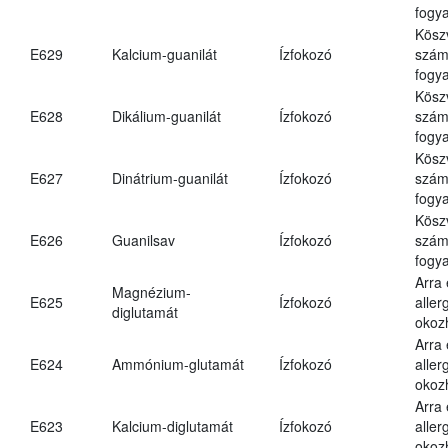
fogya
Kösz
E629
Kalcium-guanilát
Ízfokozó
számá
fogya
Kösz
E628
Dikálium-guanilát
Ízfokozó
számá
fogya
Kösz
E627
Dinátrium-guanilát
Ízfokozó
számá
fogya
Kösz
E626
Guanilsav
Ízfokozó
számá
fogya
Arra
Magnézium-
E625
Ízfokozó
aller
diglutamát
okoz
Arra
E624
Ammónium-glutamát
Ízfokozó
aller
okoz
Arra
E623
Kalcium-diglutamát
Ízfokozó
aller
okoz