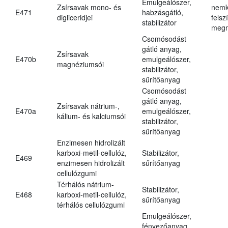
Emulgeálószer,
Zsírsavak mono- és
nemk
E471
habzásgátló,
digliceridjei
felsz
stabilizátor
megn
Csomósodást
gátló anyag,
Zsírsavak
E470b
emulgeálószer,
magnéziumsói
stabilizátor,
sűrítőanyag
Csomósodást
gátló anyag,
Zsírsavak nátrium-,
E470a
emulgeálószer,
kálium- és kalciumsói
stabilizátor,
sűrítőanyag
Enzimesen hidrolizált
karboxi-metil-cellulóz,
Stabilizátor,
E469
enzimesen hidrolizált
sűrítőanyag
cellulózgumi
Térhálós nátrium-
Stabilizátor,
E468
karboxi-metil-cellulóz,
sűrítőanyag
térhálós cellulózgumi
Emulgeálószer,
fényezőanyag,