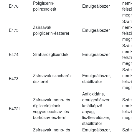
Poliglicerin-
nemk
E476
Emulgeálószer
poliricinoleát
felsz
megn
Szám
Zsírsavak
nemk
E475
Emulgeálószer
poliglicerin-észterei
felsz
megn
Szám
nemk
E474
Szaharózgliceridek
Emulgeálószer
felsz
megn
Szám
Zsírsavak szacharóz-
Emulgeálószer,
nemk
E473
észterei
stabilizátor
felsz
megn
Antioxidáns,
Zsírsavak mono- és
emulgeálószer,
Szám
digliceridjeinek
kelátképző
nemk
E472f
vegyes ecetsav- és
anyag,
felsz
borkősav-észterei
lisztkezelőszer,
megn
stabilizátor
Zsírsavak mono- és
Emulgeálószer,
Szám