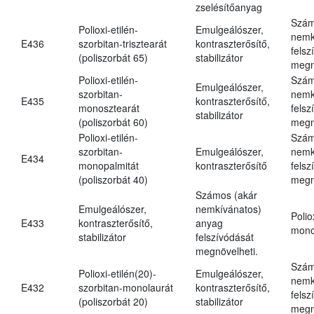
zselésítőanyag
Szám
Polioxi-etilén-
Emulgeálószer,
nemk
E436
szorbitan-trisztearát
kontraszterősítő,
felsz
(poliszorbát 65)
stabilizátor
megn
Polioxi-etilén-
Szám
Emulgeálószer,
szorbitan-
nemk
E435
kontraszterősítő,
monosztearát
felsz
stabilizátor
(poliszorbát 60)
megn
Polioxi-etilén-
Szám
szorbitan-
Emulgeálószer,
nemk
E434
monopalmitát
kontraszterősítő
felsz
(poliszorbát 40)
megn
Számos (akár
Emulgeálószer,
nemkívánatos)
Polio
E433
kontraszterősítő,
anyag
mono
stabilizátor
felszívódását
megnövelheti.
Szám
Polioxi-etilén(20)-
Emulgeálószer,
nemk
E432
szorbitan-monolaurát
kontraszterősítő,
felsz
(poliszorbát 20)
stabilizátor
megn