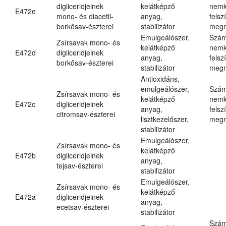
digliceridjeinek
kelátképző
nemk
E472e
mono- és diacetil-
anyag,
felsz
borkősav-észterei
stabilizátor
megn
Emulgeálószer,
Szám
Zsírsavak mono- és
kelátképző
nemk
E472d
digliceridjeinek
anyag,
felsz
borkősav-észterei
stabilizátor
megn
Antioxidáns,
emulgeálószer,
Szám
Zsírsavak mono- és
kelátképző
nemk
E472c
digliceridjeinek
anyag,
felsz
citromsav-észterei
lisztkezelőszer,
megn
stabilizátor
Emulgeálószer,
Zsírsavak mono- és
kelátképző
E472b
digliceridjeinek
anyag,
tejsav-észterei
stabilizátor
Emulgeálószer,
Zsírsavak mono- és
kelátképző
E472a
digliceridjeinek
anyag,
ecetsav-észterei
stabilizátor
Szám