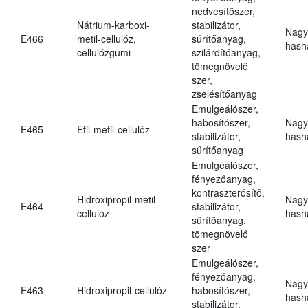
nedvesítőszer,
Nátrium-karboxi-
stabilizátor,
Nagy
E466
metil-cellulóz,
sűrítőanyag,
hasha
cellulózgumi
szilárdítóanyag,
tömegnövelő
szer,
zselésítőanyag
Emulgeálószer,
habosítószer,
Nagy
E465
Etil-metil-cellulóz
stabilizátor,
hasha
sűrítőanyag
Emulgeálószer,
fényezőanyag,
kontraszterősítő,
Hidroxipropil-metil-
Nagy
E464
stabilizátor,
cellulóz
hasha
sűrítőanyag,
tömegnövelő
szer
Emulgeálószer,
fényezőanyag,
Nagy
E463
Hidroxipropil-cellulóz
habosítószer,
hasha
stabilizátor,