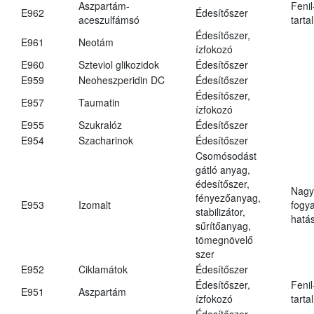
Aszpartám-
Fenil
E962
Édesítőszer
aceszulfámsó
tarta
Édesítőszer,
E961
Neotám
ízfokozó
E960
Szteviol glikozidok
Édesítőszer
E959
Neoheszperidin DC
Édesítőszer
Édesítőszer,
E957
Taumatin
ízfokozó
E955
Szukralóz
Édesítőszer
E954
Szacharinok
Édesítőszer
Csomósodást
gátló anyag,
édesítőszer,
Nagy
fényezőanyag,
E953
Izomalt
fogy
stabilizátor,
hatá
sűrítőanyag,
tömegnövelő
szer
E952
Ciklamátok
Édesítőszer
Édesítőszer,
Fenil
E951
Aszpartám
ízfokozó
tarta
Édesítőszer,