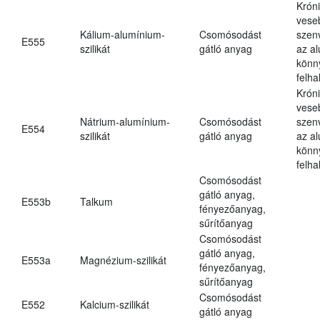
Krón
vese
Kálium-alumínium-
Csomósodást
szen
E555
szilikát
gátló anyag
az a
könn
felh
Krón
vese
Nátrium-alumínium-
Csomósodást
szen
E554
szilikát
gátló anyag
az a
könn
felh
Csomósodást
gátló anyag,
E553b
Talkum
fényezőanyag,
sűrítőanyag
Csomósodást
gátló anyag,
E553a
Magnézium-szilikát
fényezőanyag,
sűrítőanyag
Csomósodást
E552
Kalcium-szilikát
gátló anyag