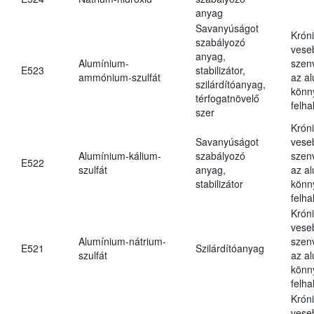
anyag
Savanyúságot
Krón
szabályozó
vese
anyag,
Alumínium-
szen
E523
stabilizátor,
ammónium-szulfát
az a
szilárdítóanyag,
könn
térfogatnövelő
felh
szer
Krón
Savanyúságot
vese
Alumínium-kálium-
szabályozó
szen
E522
szulfát
anyag,
az a
stabilizátor
könn
felh
Krón
vese
Alumínium-nátrium-
szen
E521
Szilárdítóanyag
szulfát
az a
könn
felh
Krón
vese