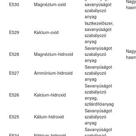
Nagy
E530
Magnézium-oxid
savanyúságot
hasm
szabályozó
anyag
lisztkezelőszer,
savanyúságot
E529
Kalcium-oxid
szabályozó
anyag
Savanyúságot
Nagy
E528
Magnézium-hidroxid
szabályozó
hasm
anyag
Savanyúságot
E527
Ammónium-hidroxid
szabályozó
anyag
Savanyúságot
szabályozó
E526
Kalcium-hidroxid
anyag,
szilárdítóanyag
Savanyúságot
E525
Kálium-hidroxid
szabályozó
anyag
Savanyúságot
E524
Nátrium-hidroxid
szabályozó