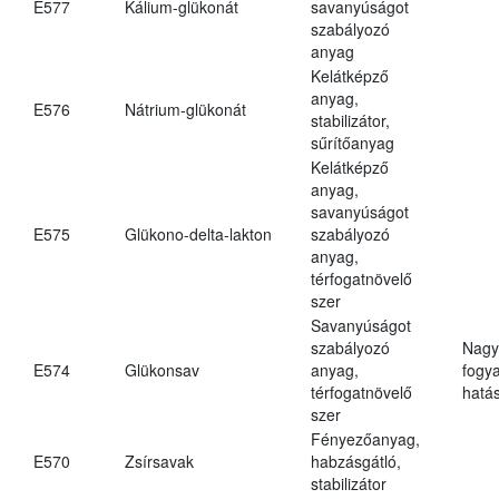
E577
Kálium-glükonát
savanyúságot
szabályozó
anyag
Kelátképző
anyag,
E576
Nátrium-glükonát
stabilizátor,
sűrítőanyag
Kelátképző
anyag,
savanyúságot
E575
Glükono-delta-lakton
szabályozó
anyag,
térfogatnövelő
szer
Savanyúságot
szabályozó
Nagy
E574
Glükonsav
anyag,
fogy
térfogatnövelő
hatá
szer
Fényezőanyag,
E570
Zsírsavak
habzásgátló,
stabilizátor