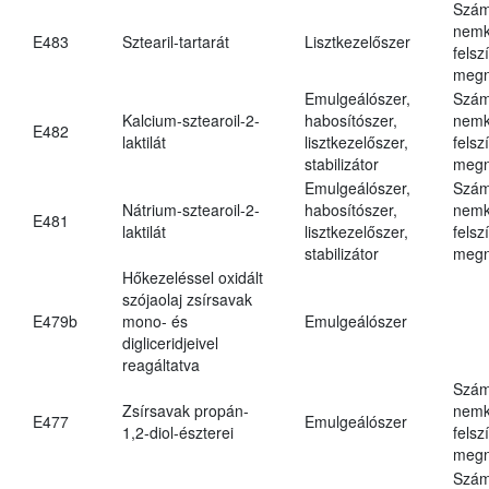
Szám
nemk
E483
Sztearil-tartarát
Lisztkezelőszer
felsz
megn
Emulgeálószer,
Szám
Kalcium-sztearoil-2-
habosítószer,
nemk
E482
laktilát
lisztkezelőszer,
felsz
stabilizátor
megn
Emulgeálószer,
Szám
Nátrium-sztearoil-2-
habosítószer,
nemk
E481
laktilát
lisztkezelőszer,
felsz
stabilizátor
megn
Hőkezeléssel oxidált
szójaolaj zsírsavak
E479b
mono- és
Emulgeálószer
digliceridjeivel
reagáltatva
Szám
Zsírsavak propán-
nemk
E477
Emulgeálószer
1,2-diol-észterei
felsz
megn
Szám