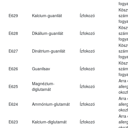
fogya
Kösz
E629
Kalcium-guanilát
Ízfokozó
számá
fogya
Kösz
E628
Dikálium-guanilát
Ízfokozó
számá
fogya
Kösz
E627
Dinátrium-guanilát
Ízfokozó
számá
fogya
Kösz
E626
Guanilsav
Ízfokozó
számá
fogya
Arra
Magnézium-
E625
Ízfokozó
aller
diglutamát
okoz
Arra
E624
Ammónium-glutamát
Ízfokozó
aller
okoz
Arra
E623
Kalcium-diglutamát
Ízfokozó
aller
okoz