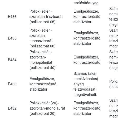
zselésítőanyag
Szám
Polioxi-etilén-
Emulgeálószer,
nemk
E436
szorbitan-trisztearát
kontraszterősítő,
felsz
(poliszorbát 65)
stabilizátor
megn
Polioxi-etilén-
Szám
Emulgeálószer,
szorbitan-
nemk
E435
kontraszterősítő,
monosztearát
felsz
stabilizátor
(poliszorbát 60)
megn
Polioxi-etilén-
Szám
szorbitan-
Emulgeálószer,
nemk
E434
monopalmitát
kontraszterősítő
felsz
(poliszorbát 40)
megn
Számos (akár
Emulgeálószer,
nemkívánatos)
Polio
E433
kontraszterősítő,
anyag
mono
stabilizátor
felszívódását
megnövelheti.
Szám
Polioxi-etilén(20)-
Emulgeálószer,
nemk
E432
szorbitan-monolaurát
kontraszterősítő,
felsz
(poliszorbát 20)
stabilizátor
megn