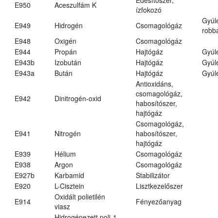
E950
Aceszulfám K
ízfokozó
Gyúl
E949
Hidrogén
Csomagológáz
robba
E948
Oxigén
Csomagológáz
E944
Propán
Hajtógáz
Gyúl
E943b
Izobután
Hajtógáz
Gyúl
E943a
Bután
Hajtógáz
Gyúl
Antioxidáns,
csomagológáz,
E942
Dinitrogén-oxid
habosítószer,
hajtógáz
Csomagológáz,
E941
Nitrogén
habosítószer,
hajtógáz
E939
Hélium
Csomagológáz
E938
Argon
Csomagológáz
E927b
Karbamid
Stabilizátor
E920
L-Cisztein
Lisztkezelőszer
Oxidált polietilén
E914
Fényezőanyag
viasz
Hidrogénezett poli-1-