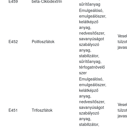
E459
béta-Ciklodextrin
sűrítőanyag
Emulgeálósó,
emulgeálószer,
kelátképző
anyag,
nedvesítőszer,
Vese
savanyúságot
E452
Polifoszfátok
túlzo
szabályozó
javas
anyag,
stabilizátor,
sűrítőanyag,
térfogatnövelő
szer
Emulgeálósó,
emulgeálószer,
kelátképző
anyag,
nedvesítőszer,
Vese
savanyúságot
E451
Trifoszfátok
túlzo
szabályozó
javas
anyag,
stabilizátor,