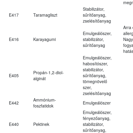
megn
Stabilizátor,
E417
Taramagliszt
sűrítőanyag,
zselésítőanyag
Arra
Emulgeálószer,
aller
E416
Karayagumi
stabilizátor,
Nagy
sűrítőanyag
fogy
hatá
Emulgeálószer,
habosítószer,
stabilizátor,
Propán-1,2-diol-
E405
sűrítőanyag,
alginát
tömegnövelő
szer,
zselésítőanyag
Ammónium-
E442
Emulgeálószer
foszfatidok
Emulgeálószer,
fényezőanyag,
E440
Pektinek
stabilizátor,
sűrítőanyag,