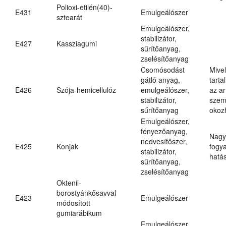
Polioxi-etilén(40)-
E431
Emulgeálószer
sztearát
Emulgeálószer,
stabilizátor,
E427
Kassziagumi
sűrítőanyag,
zselésítőanyag
Csomósodást
Mive
gátló anyag,
tarta
E426
Szója-hemicellulóz
emulgeálószer,
az ar
stabilizátor,
szem
sűrítőanyag
okoz
Emulgeálószer,
fényezőanyag,
Nagy
nedvesítőszer,
E425
Konjak
fogy
stabilizátor,
hatá
sűrítőanyag,
zselésítőanyag
Oktenil-
borostyánkősavval
E423
Emulgeálószer
módosított
gumiarábikum
Emulgeálószer,