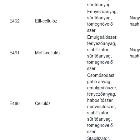
sűrítőanyag
Fényezőanyag,
sűrítőanyag,
Nagy
E462
Etil-cellulóz
tömegnövelő
hasha
szer
Emulgeálószer,
fényezőanyag,
stabilizátor,
Nagy
E461
Metil-cellulóz
sűrítőanyag,
hasha
tömegnövelő
szer
Csomósodást
gátló anyag,
emulgeálószer,
fényezőanyag,
habosítószer,
E460
Cellulóz
nedvesítőszer,
stabilizátor,
sűrítőanyag,
tömegnövelő
szer
Stabilizátor,