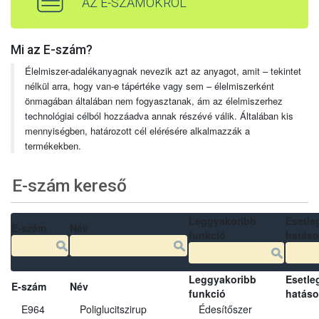
AZ E-SZÁMOKRÓL
Mi az E-szám?
Élelmiszer-adalékanyagnak nevezik azt az anyagot, amit – tekintet
nélkül arra, hogy van-e tápértéke vagy sem – élelmiszerként
önmagában általában nem fogyasztanak, ám az élelmiszerhez
technológiai célból hozzáadva annak részévé válik. Általában kis
mennyiségben, határozott cél elérésére alkalmazzák a
termékekben.
E-szám kereső
Leggyakoribb
Esetle
E-szám
Név
funkció
hatás
Leggyakoribb
Esetle
E-szám
Név
funkció
hatás
E964
Poliglucitszirup
Édesítőszer