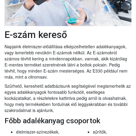
E-szám kereső
Napjaink élelmiszer-előállítása elképzelhetetlen adalékanyagok,
vagy ismertebb nevükön E-számok nélkül. Az E-számokról
számos tévhit kering a mindennapokban, vannak, akik kizárólag
E-mentes terméket szeretnének látni a boltok polcain. Pedig
tévhit, hogy minden E-szám mesterséges. Az E330 például nem
más, mint a citromsav.
Szűrhető, kereshető adatbázisunk segítségével megismerhetik az
egyes adalékanyagok fontosabb funkcióit, esetleges
kockázataikat, a részletekre kattintva pedig arról is olvashatnak,
hogy mely termékekben fordulnak elő leggyakrabban és további
szakirodalmat is ajánlunk.
Főbb adalékanyag csoportok
élelmiszer-színezékek,
sűrítők,