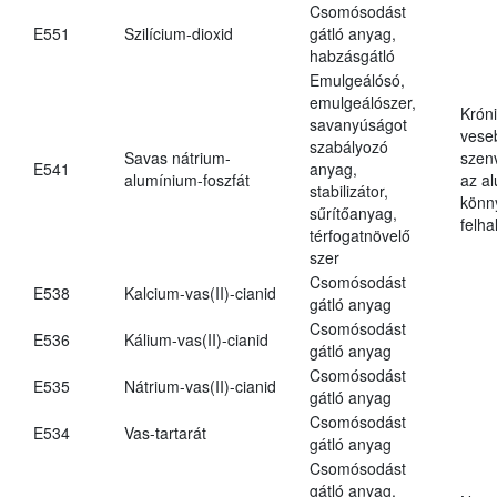
Csomósodást
E551
Szilícium-dioxid
gátló anyag,
habzásgátló
Emulgeálósó,
emulgeálószer,
Krón
savanyúságot
vese
szabályozó
Savas nátrium-
szen
E541
anyag,
alumínium-foszfát
az a
stabilizátor,
könn
sűrítőanyag,
felh
térfogatnövelő
szer
Csomósodást
E538
Kalcium-vas(II)-cianid
gátló anyag
Csomósodást
E536
Kálium-vas(II)-cianid
gátló anyag
Csomósodást
E535
Nátrium-vas(II)-cianid
gátló anyag
Csomósodást
E534
Vas-tartarát
gátló anyag
Csomósodást
gátló anyag,