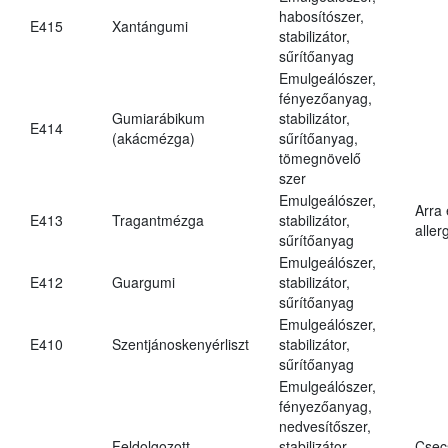
habosítószer,
E415
Xantángumi
stabilizátor,
sűrítőanyag
Emulgeálószer,
fényezőanyag,
Gumiarábikum
stabilizátor,
E414
(akácmézga)
sűrítőanyag,
tömegnövelő
szer
Emulgeálószer,
Arra
E413
Tragantmézga
stabilizátor,
aller
sűrítőanyag
Emulgeálószer,
E412
Guargumi
stabilizátor,
sűrítőanyag
Emulgeálószer,
E410
Szentjánoskenyérliszt
stabilizátor,
sűrítőanyag
Emulgeálószer,
fényezőanyag,
nedvesítőszer,
Feldolgozott
stabilizátor,
Csec