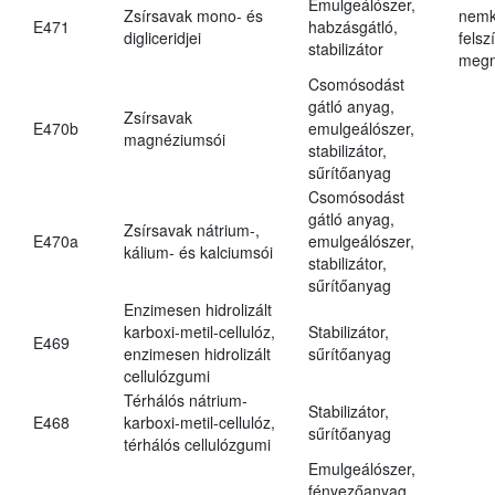
Emulgeálószer,
Zsírsavak mono- és
nemk
E471
habzásgátló,
digliceridjei
felsz
stabilizátor
megn
Csomósodást
gátló anyag,
Zsírsavak
E470b
emulgeálószer,
magnéziumsói
stabilizátor,
sűrítőanyag
Csomósodást
gátló anyag,
Zsírsavak nátrium-,
E470a
emulgeálószer,
kálium- és kalciumsói
stabilizátor,
sűrítőanyag
Enzimesen hidrolizált
karboxi-metil-cellulóz,
Stabilizátor,
E469
enzimesen hidrolizált
sűrítőanyag
cellulózgumi
Térhálós nátrium-
Stabilizátor,
E468
karboxi-metil-cellulóz,
sűrítőanyag
térhálós cellulózgumi
Emulgeálószer,
fényezőanyag,