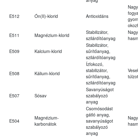
Nagy
fogy
E512
Ón(II)-klorid
Antioxidáns
gyom
okoz
Stabilizátor,
Nagy
E511
Magnézium-klorid
szilárdítóanyag
hasm
Stabilizátor,
E509
Kalcium-klorid
sűrítőanyag,
szilárdítóanyag
Ízfokozó,
stabilizátor,
Vese
E508
Kálium-klorid
sűrítőanyag,
túlzo
szilárdítóanyag
Savanyúságot
E507
Sósav
szabályozó
anyag
Csomósodást
gátló anyag,
Magnézium-
Nagy
E504
savanyúságot
karbonátok
hasm
szabályozó
anyag