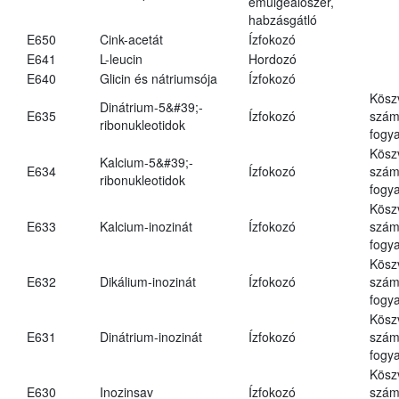
emulgeálószer,
habzásgátló
E650
Cink-acetát
Ízfokozó
E641
L-leucin
Hordozó
E640
Glicin és nátriumsója
Ízfokozó
Kösz
Dinátrium-5&#39;-
E635
Ízfokozó
számá
ribonukleotidok
fogya
Kösz
Kalcium-5&#39;-
E634
Ízfokozó
számá
ribonukleotidok
fogya
Kösz
E633
Kalcium-inozinát
Ízfokozó
számá
fogya
Kösz
E632
Dikálium-inozinát
Ízfokozó
számá
fogya
Kösz
E631
Dinátrium-inozinát
Ízfokozó
számá
fogya
Kösz
E630
Inozinsav
Ízfokozó
számá