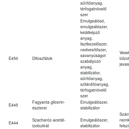
sűrítőanyag,
térfogatnövelő
szer
Emulgeálósó,
emulgeálószer,
kelátképző
anyag,
lisztkezelőszer,
nedvesítőszer,
Vese
savanyúságot
E450
Difoszfátok
túlzo
szabályozó
javas
anyag,
stabilizátor,
sűrítőanyag,
szilárdítóanyag,
térfogatnövelő
szer
Fagyanta glicerin-
Emulgeálószer,
E445
észterei
stabilizátor
Szám
Szacharóz-acetát-
Emulgeálószer,
nemk
E444
izobutirát
stabilizátor
felsz