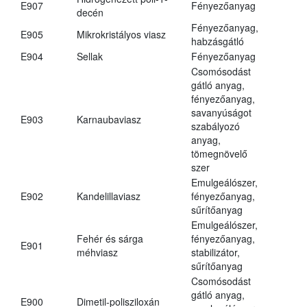
E907
Fényezőanyag
decén
Fényezőanyag,
E905
Mikrokristályos viasz
habzásgátló
E904
Sellak
Fényezőanyag
Csomósodást
gátló anyag,
fényezőanyag,
savanyúságot
E903
Karnaubaviasz
szabályozó
anyag,
tömegnövelő
szer
Emulgeálószer,
E902
Kandelillaviasz
fényezőanyag,
sűrítőanyag
Emulgeálószer,
Fehér és sárga
fényezőanyag,
E901
méhviasz
stabilizátor,
sűrítőanyag
Csomósodást
gátló anyag,
E900
Dimetil-polisziloxán