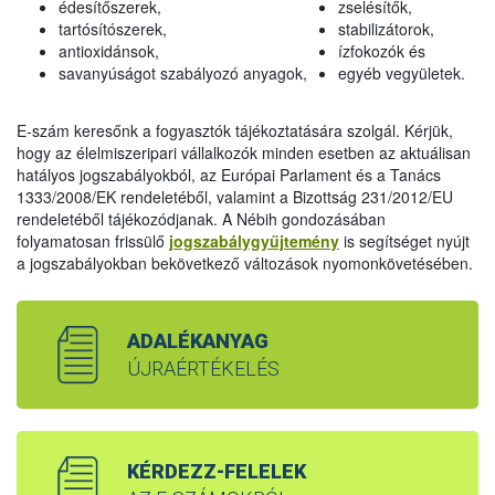
édesítőszerek,
zselésítők,
tartósítószerek,
stabilizátorok,
antioxidánsok,
ízfokozók és
savanyúságot szabályozó anyagok,
egyéb vegyületek.
E-szám keresőnk a fogyasztók tájékoztatására szolgál. Kérjük,
hogy az élelmiszeripari vállalkozók minden esetben az aktuálisan
hatályos jogszabályokból, az Európai Parlament és a Tanács
1333/2008/EK rendeletéből, valamint a Bizottság 231/2012/EU
rendeletéből tájékozódjanak. A Nébih gondozásában
folyamatosan frissülő
jogszabálygyűjtemény
is segítséget nyújt
a jogszabályokban bekövetkező változások nyomonkövetésében.
ADALÉKANYAG
ÚJRAÉRTÉKELÉS
KÉRDEZZ-FELELEK