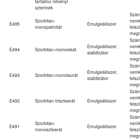
tartalmú növényi
szterinek
Szám
Szorbitan-
nemk
E495
Emulgeálószer
monopalmitát
felsz
megn
Szám
Emulgeálószer,
nemk
E494
Szorbitan-monooleát
stabilizátor
felsz
megn
Szám
Emulgeálószer,
nemk
E493
Szorbitan-monolaurát
stabilizátor
felsz
megn
Szám
nemk
E492
Szorbitan-trisztearát
Emulgeálószer
felsz
megn
Szám
Szorbitan-
nemk
E491
Emulgeálószer
monosztearát
felsz
megn