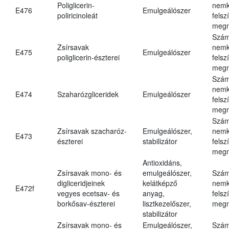
Poliglicerin-
nemk
E476
Emulgeálószer
poliricinoleát
felsz
megn
Szám
Zsírsavak
nemk
E475
Emulgeálószer
poliglicerin-észterei
felsz
megn
Szám
nemk
E474
Szaharózgliceridek
Emulgeálószer
felsz
megn
Szám
Zsírsavak szacharóz-
Emulgeálószer,
nemk
E473
észterei
stabilizátor
felsz
megn
Antioxidáns,
Zsírsavak mono- és
emulgeálószer,
Szám
digliceridjeinek
kelátképző
nemk
E472f
vegyes ecetsav- és
anyag,
felsz
borkősav-észterei
lisztkezelőszer,
megn
stabilizátor
Zsírsavak mono- és
Emulgeálószer,
Szám