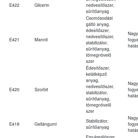
E422
Glicerin
nedvesítőszer,
sűrítőanyag
Csomósodást
gátló anyag,
édesítőszer,
Nagy
nedvesítőszer,
E421
Mannit
fogy
stabilizátor,
hatá
sűrítőanyag,
tömegnövelő
szer
Édesítőszer,
kelátképző
anyag,
Nagy
nedvesítőszer,
E420
Szorbit
fogy
stabilizátor,
hatá
sűrítőanyag,
tömegnövelő
szer
Nagy
Stabilizátor,
E418
Gellángumi
fogy
sűrítőanyag
hatá
Emulgeálószer,