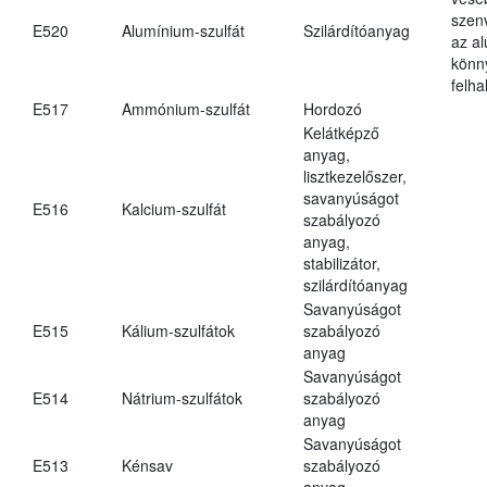
szen
E520
Alumínium-szulfát
Szilárdítóanyag
az a
könn
felh
E517
Ammónium-szulfát
Hordozó
Kelátképző
anyag,
lisztkezelőszer,
savanyúságot
E516
Kalcium-szulfát
szabályozó
anyag,
stabilizátor,
szilárdítóanyag
Savanyúságot
E515
Kálium-szulfátok
szabályozó
anyag
Savanyúságot
E514
Nátrium-szulfátok
szabályozó
anyag
Savanyúságot
E513
Kénsav
szabályozó
anyag