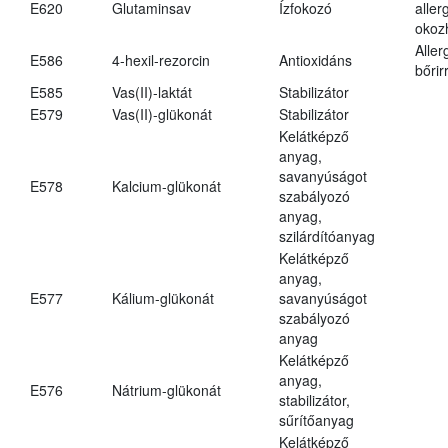
E620
Glutaminsav
Ízfokozó
aller
okoz
Aller
E586
4-hexil-rezorcin
Antioxidáns
bőrir
E585
Vas(II)-laktát
Stabilizátor
E579
Vas(II)-glükonát
Stabilizátor
Kelátképző
anyag,
savanyúságot
E578
Kalcium-glükonát
szabályozó
anyag,
szilárdítóanyag
Kelátképző
anyag,
E577
Kálium-glükonát
savanyúságot
szabályozó
anyag
Kelátképző
anyag,
E576
Nátrium-glükonát
stabilizátor,
sűrítőanyag
Kelátképző