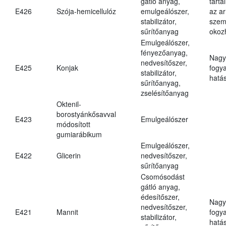
gátló anyag,
tarta
E426
Szója-hemicellulóz
emulgeálószer,
az ar
stabilizátor,
szem
sűrítőanyag
okoz
Emulgeálószer,
fényezőanyag,
Nagy
nedvesítőszer,
E425
Konjak
fogy
stabilizátor,
hatá
sűrítőanyag,
zselésítőanyag
Oktenil-
borostyánkősavval
E423
Emulgeálószer
módosított
gumiarábikum
Emulgeálószer,
E422
Glicerin
nedvesítőszer,
sűrítőanyag
Csomósodást
gátló anyag,
édesítőszer,
Nagy
nedvesítőszer,
E421
Mannit
fogy
stabilizátor,
hatá