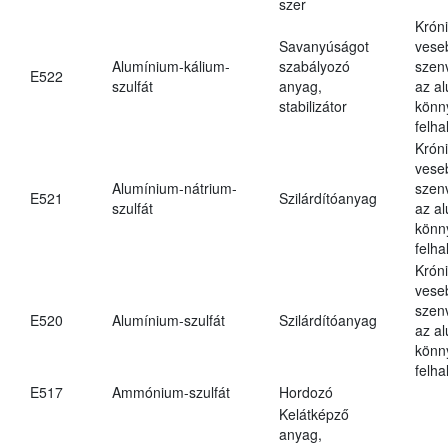
szer
Krón
Savanyúságot
vese
Alumínium-kálium-
szabályozó
szen
E522
szulfát
anyag,
az a
stabilizátor
könn
felh
Krón
vese
Alumínium-nátrium-
szen
E521
Szilárdítóanyag
szulfát
az a
könn
felh
Krón
vese
szen
E520
Alumínium-szulfát
Szilárdítóanyag
az a
könn
felh
E517
Ammónium-szulfát
Hordozó
Kelátképző
anyag,