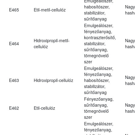
Emulgeálószer,
habosítószer,
Nagy
E465
Etil-metil-cellulóz
stabilizátor,
hasha
sűrítőanyag
Emulgeálószer,
fényezőanyag,
kontraszterősítő,
Hidroxipropil-metil-
Nagy
E464
stabilizátor,
cellulóz
hasha
sűrítőanyag,
tömegnövelő
szer
Emulgeálószer,
fényezőanyag,
Nagy
E463
Hidroxipropil-cellulóz
habosítószer,
hasha
stabilizátor,
sűrítőanyag
Fényezőanyag,
sűrítőanyag,
Nagy
E462
Etil-cellulóz
tömegnövelő
hasha
szer
Emulgeálószer,
fényezőanyag,