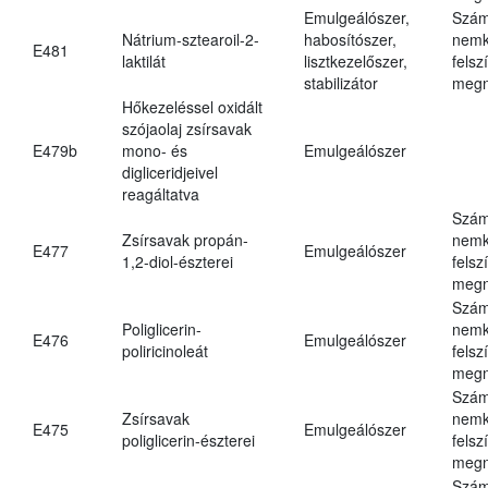
Emulgeálószer,
Szám
Nátrium-sztearoil-2-
habosítószer,
nemk
E481
laktilát
lisztkezelőszer,
felsz
stabilizátor
megn
Hőkezeléssel oxidált
szójaolaj zsírsavak
E479b
mono- és
Emulgeálószer
digliceridjeivel
reagáltatva
Szám
Zsírsavak propán-
nemk
E477
Emulgeálószer
1,2-diol-észterei
felsz
megn
Szám
Poliglicerin-
nemk
E476
Emulgeálószer
poliricinoleát
felsz
megn
Szám
Zsírsavak
nemk
E475
Emulgeálószer
poliglicerin-észterei
felsz
megn
Szám