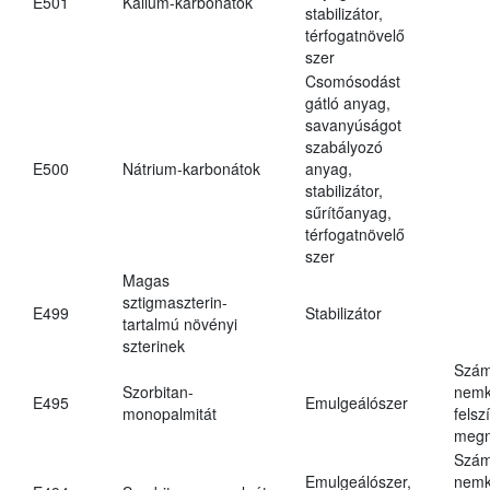
E501
Kálium-karbonátok
stabilizátor,
térfogatnövelő
szer
Csomósodást
gátló anyag,
savanyúságot
szabályozó
E500
Nátrium-karbonátok
anyag,
stabilizátor,
sűrítőanyag,
térfogatnövelő
szer
Magas
sztigmaszterin-
E499
Stabilizátor
tartalmú növényi
szterinek
Szám
Szorbitan-
nemk
E495
Emulgeálószer
monopalmitát
felsz
megn
Szám
Emulgeálószer,
nemk