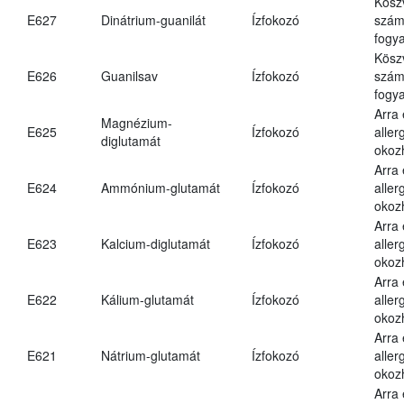
Kösz
E627
Dinátrium-guanilát
Ízfokozó
számá
fogya
Kösz
E626
Guanilsav
Ízfokozó
számá
fogya
Arra
Magnézium-
E625
Ízfokozó
aller
diglutamát
okoz
Arra
E624
Ammónium-glutamát
Ízfokozó
aller
okoz
Arra
E623
Kalcium-diglutamát
Ízfokozó
aller
okoz
Arra
E622
Kálium-glutamát
Ízfokozó
aller
okoz
Arra
E621
Nátrium-glutamát
Ízfokozó
aller
okoz
Arra