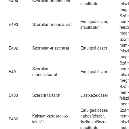
E494
Szorbitan-monooleát
stabilizátor
felsz
megn
Szám
Emulgeálószer,
nemk
E493
Szorbitan-monolaurát
stabilizátor
felsz
megn
Szám
nemk
E492
Szorbitan-trisztearát
Emulgeálószer
felsz
megn
Szám
Szorbitan-
nemk
E491
Emulgeálószer
monosztearát
felsz
megn
Szám
nemk
E483
Sztearil-tartarát
Lisztkezelőszer
felsz
megn
Emulgeálószer,
Szám
Kalcium-sztearoil-2-
habosítószer,
nemk
E482
laktilát
lisztkezelőszer,
felsz
stabilizátor
megn