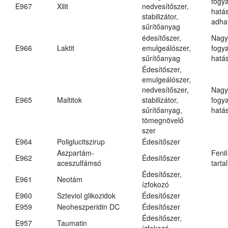
fogy
E967
Xilit
nedvesítőszer,
hatá
stabilizátor,
adha
sűrítőanyag
édesítőszer,
Nagy
E966
Laktit
emulgeálószer,
fogy
sűrítőanyag
hatá
Édesítőszer,
emulgeálószer,
nedvesítőszer,
Nagy
E965
Maltitok
stabilizátor,
fogy
sűrítőanyag,
hatá
tömegnövelő
szer
E964
Poliglucitszirup
Édesítőszer
Aszpartám-
Fenil
E962
Édesítőszer
aceszulfámsó
tarta
Édesítőszer,
E961
Neotám
ízfokozó
E960
Szteviol glikozidok
Édesítőszer
E959
Neoheszperidin DC
Édesítőszer
Édesítőszer,
E957
Taumatin
ízfokozó