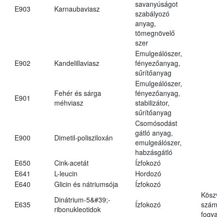
savanyúságot
E903
Karnaubaviasz
szabályozó
anyag,
tömegnövelő
szer
Emulgeálószer,
E902
Kandelillaviasz
fényezőanyag,
sűrítőanyag
Emulgeálószer,
Fehér és sárga
fényezőanyag,
E901
méhviasz
stabilizátor,
sűrítőanyag
Csomósodást
gátló anyag,
E900
Dimetil-polisziloxán
emulgeálószer,
habzásgátló
E650
Cink-acetát
Ízfokozó
E641
L-leucin
Hordozó
E640
Glicin és nátriumsója
Ízfokozó
Kösz
Dinátrium-5&#39;-
E635
Ízfokozó
számá
ribonukleotidok
fogya