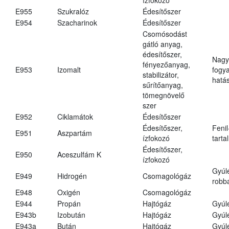
E955
Szukralóz
Édesítőszer
E954
Szacharinok
Édesítőszer
Csomósodást
gátló anyag,
édesítőszer,
Nagy
fényezőanyag,
E953
Izomalt
fogy
stabilizátor,
hatá
sűrítőanyag,
tömegnövelő
szer
E952
Ciklamátok
Édesítőszer
Édesítőszer,
Fenil
E951
Aszpartám
ízfokozó
tarta
Édesítőszer,
E950
Aceszulfám K
ízfokozó
Gyúl
E949
Hidrogén
Csomagológáz
robba
E948
Oxigén
Csomagológáz
E944
Propán
Hajtógáz
Gyúl
E943b
Izobután
Hajtógáz
Gyúl
E943a
Bután
Hajtógáz
Gyúl