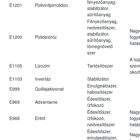
fényezőanyag,
E1201
Polivinilpirrolidon
stabilizátor,
sűrítőanyag
Fényezőanyag,
nedvesítőszer,
Nagy
stabilizátor,
E1200
Polidextróz
fogy
sűrítőanyag,
hatá
tömegnövelő
szer
A toj
E1105
Lizozim
Tartósítószer
szem
okoz
E1103
Invertáz
Stabilizátor
Emulgeálószer,
E999
Quillajakivonat
habosítószer
Édesítőszer,
E969
Advantame
ízfokozó
Édesítőszer,
Nagy
E968
Eritrit
ízfokozó,
fogy
nedvesítőszer
hatá
Édesítőszer,
Nagy
emulgeálószer,