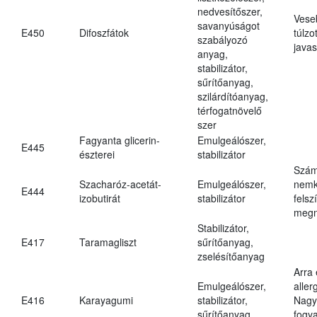
nedvesítőszer,
Vese
savanyúságot
E450
Difoszfátok
túlzo
szabályozó
javas
anyag,
stabilizátor,
sűrítőanyag,
szilárdítóanyag,
térfogatnövelő
szer
Fagyanta glicerin-
Emulgeálószer,
E445
észterei
stabilizátor
Szám
Szacharóz-acetát-
Emulgeálószer,
nemk
E444
izobutirát
stabilizátor
felsz
megn
Stabilizátor,
E417
Taramagliszt
sűrítőanyag,
zselésítőanyag
Arra
Emulgeálószer,
aller
E416
Karayagumi
stabilizátor,
Nagy
sűrítőanyag
fogy