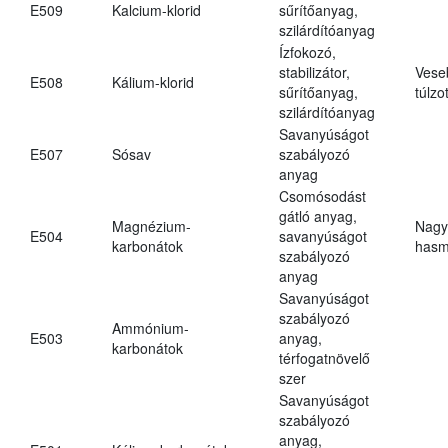
E509
Kalcium-klorid
sűrítőanyag,
szilárdítóanyag
Ízfokozó,
stabilizátor,
Vese
E508
Kálium-klorid
sűrítőanyag,
túlzo
szilárdítóanyag
Savanyúságot
E507
Sósav
szabályozó
anyag
Csomósodást
gátló anyag,
Magnézium-
Nagy
E504
savanyúságot
karbonátok
hasm
szabályozó
anyag
Savanyúságot
szabályozó
Ammónium-
E503
anyag,
karbonátok
térfogatnövelő
szer
Savanyúságot
szabályozó
anyag,