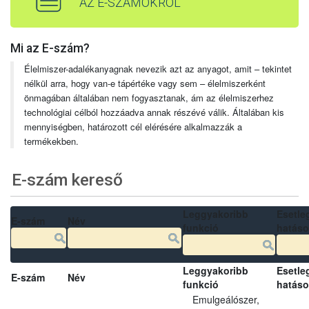
AZ E-SZÁMOKRÓL
Mi az E-szám?
Élelmiszer-adalékanyagnak nevezik azt az anyagot, amit – tekintet
nélkül arra, hogy van-e tápértéke vagy sem – élelmiszerként
önmagában általában nem fogyasztanak, ám az élelmiszerhez
technológiai célból hozzáadva annak részévé válik. Általában kis
mennyiségben, határozott cél elérésére alkalmazzák a
termékekben.
E-szám kereső
Leggyakoribb
Esetle
E-szám
Név
funkció
hatás
Leggyakoribb
Esetle
E-szám
Név
funkció
hatás
Emulgeálószer,