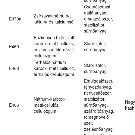
Csomósodást
gátló anyag,
Zsírsavak nátrium-,
E470a
emulgeálószer,
kálium- és kalciumsói
stabilizátor,
sűrítőanyag
Enzimesen hidrolizált
karboxi-metil-cellulóz,
Stabilizátor,
E469
enzimesen hidrolizált
sűrítőanyag
cellulózgumi
Térhálós nátrium-
Stabilizátor,
E468
karboxi-metil-cellulóz,
sűrítőanyag
térhálós cellulózgumi
Emulgeálószer,
fényezőanyag,
nedvesítőszer,
Nátrium-karboxi-
stabilizátor,
Nagy
E466
metil-cellulóz,
sűrítőanyag,
hasha
cellulózgumi
szilárdítóanyag,
tömegnövelő
szer,
zselésítőanyag