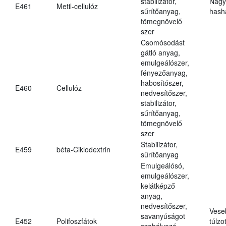
stabilizátor,
Nagy
E461
Metil-cellulóz
sűrítőanyag,
hasha
tömegnövelő
szer
Csomósodást
gátló anyag,
emulgeálószer,
fényezőanyag,
habosítószer,
E460
Cellulóz
nedvesítőszer,
stabilizátor,
sűrítőanyag,
tömegnövelő
szer
Stabilizátor,
E459
béta-Ciklodextrin
sűrítőanyag
Emulgeálósó,
emulgeálószer,
kelátképző
anyag,
nedvesítőszer,
Vese
savanyúságot
E452
Polifoszfátok
túlzo
szabályozó