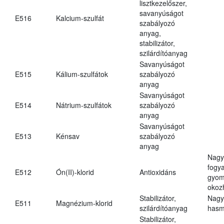
lisztkezelőszer,
savanyúságot
E516
Kalcium-szulfát
szabályozó
anyag,
stabilizátor,
szilárdítóanyag
Savanyúságot
E515
Kálium-szulfátok
szabályozó
anyag
Savanyúságot
E514
Nátrium-szulfátok
szabályozó
anyag
Savanyúságot
E513
Kénsav
szabályozó
anyag
Nagy
fogy
E512
Ón(II)-klorid
Antioxidáns
gyom
okoz
Stabilizátor,
Nagy
E511
Magnézium-klorid
szilárdítóanyag
hasm
Stabilizátor,