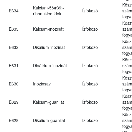
Kösz
Kalcium-5&#39;-
E634
Ízfokozó
számá
ribonukleotidok
fogya
Kösz
E633
Kalcium-inozinát
Ízfokozó
számá
fogya
Kösz
E632
Dikálium-inozinát
Ízfokozó
számá
fogya
Kösz
E631
Dinátrium-inozinát
Ízfokozó
számá
fogya
Kösz
E630
Inozinsav
Ízfokozó
számá
fogya
Kösz
E629
Kalcium-guanilát
Ízfokozó
számá
fogya
Kösz
E628
Dikálium-guanilát
Ízfokozó
számá
fogya