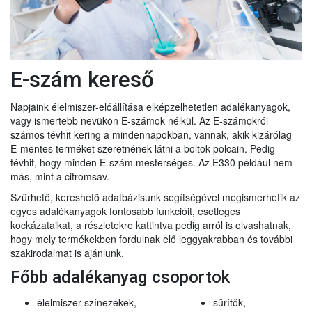
E-szám kereső
Napjaink élelmiszer-előállítása elképzelhetetlen adalékanyagok,
vagy ismertebb nevükön E-számok nélkül. Az E-számokról
számos tévhit kering a mindennapokban, vannak, akik kizárólag
E-mentes terméket szeretnének látni a boltok polcain. Pedig
tévhit, hogy minden E-szám mesterséges. Az E330 például nem
más, mint a citromsav.
Szűrhető, kereshető adatbázisunk segítségével megismerhetik az
egyes adalékanyagok fontosabb funkcióit, esetleges
kockázataikat, a részletekre kattintva pedig arról is olvashatnak,
hogy mely termékekben fordulnak elő leggyakrabban és további
szakirodalmat is ajánlunk.
Főbb adalékanyag csoportok
élelmiszer-színezékek,
sűrítők,