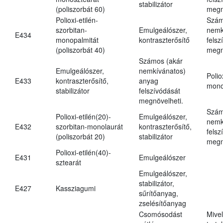
stabilizátor
(poliszorbát 60)
megn
Polioxi-etilén-
Szám
szorbitan-
Emulgeálószer,
nemk
E434
monopalmitát
kontraszterősítő
felsz
(poliszorbát 40)
megn
Számos (akár
Emulgeálószer,
nemkívánatos)
Polio
E433
kontraszterősítő,
anyag
mono
stabilizátor
felszívódását
megnövelheti.
Szám
Polioxi-etilén(20)-
Emulgeálószer,
nemk
E432
szorbitan-monolaurát
kontraszterősítő,
felsz
(poliszorbát 20)
stabilizátor
megn
Polioxi-etilén(40)-
E431
Emulgeálószer
sztearát
Emulgeálószer,
stabilizátor,
E427
Kassziagumi
sűrítőanyag,
zselésítőanyag
Csomósodást
Mive