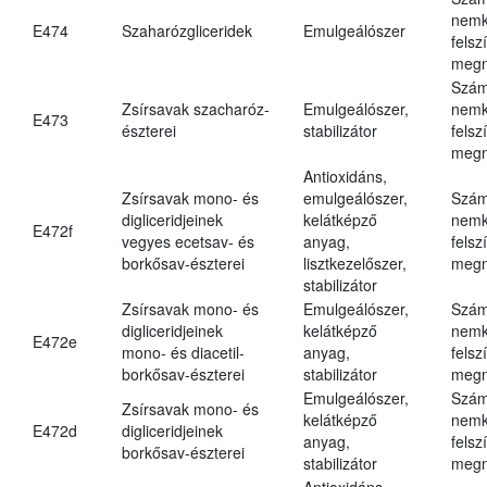
nemk
E474
Szaharózgliceridek
Emulgeálószer
felsz
megn
Szám
Zsírsavak szacharóz-
Emulgeálószer,
nemk
E473
észterei
stabilizátor
felsz
megn
Antioxidáns,
Zsírsavak mono- és
emulgeálószer,
Szám
digliceridjeinek
kelátképző
nemk
E472f
vegyes ecetsav- és
anyag,
felsz
borkősav-észterei
lisztkezelőszer,
megn
stabilizátor
Zsírsavak mono- és
Emulgeálószer,
Szám
digliceridjeinek
kelátképző
nemk
E472e
mono- és diacetil-
anyag,
felsz
borkősav-észterei
stabilizátor
megn
Emulgeálószer,
Szám
Zsírsavak mono- és
kelátképző
nemk
E472d
digliceridjeinek
anyag,
felsz
borkősav-észterei
stabilizátor
megn
Antioxidáns,