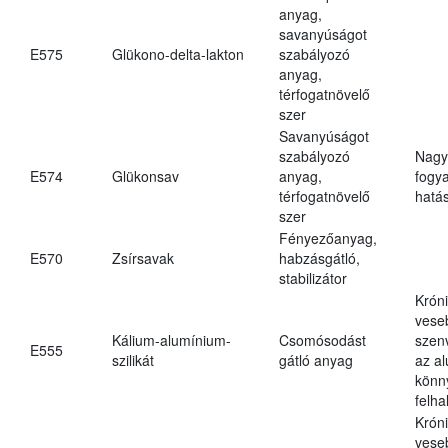
anyag,
savanyúságot
E575
Glükono-delta-lakton
szabályozó
anyag,
térfogatnövelő
szer
Savanyúságot
szabályozó
Nagy
E574
Glükonsav
anyag,
fogy
térfogatnövelő
hatá
szer
Fényezőanyag,
E570
Zsírsavak
habzásgátló,
stabilizátor
Krón
vese
Kálium-alumínium-
Csomósodást
szen
E555
szilikát
gátló anyag
az a
könn
felh
Krón
vese