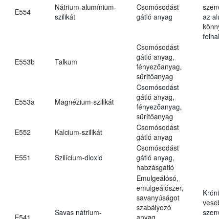
Nátrium-alumínium-
Csomósodást
szen
E554
szilikát
gátló anyag
az a
könn
felh
Csomósodást
gátló anyag,
E553b
Talkum
fényezőanyag,
sűrítőanyag
Csomósodást
gátló anyag,
E553a
Magnézium-szilikát
fényezőanyag,
sűrítőanyag
Csomósodást
E552
Kalcium-szilikát
gátló anyag
Csomósodást
E551
Szilícium-dioxid
gátló anyag,
habzásgátló
Emulgeálósó,
emulgeálószer,
Krón
savanyúságot
vese
szabályozó
Savas nátrium-
szen
E541
anyag,