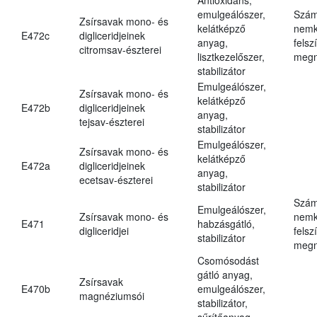
emulgeálószer,
Szám
Zsírsavak mono- és
kelátképző
nemk
E472c
digliceridjeinek
anyag,
felsz
citromsav-észterei
lisztkezelőszer,
megn
stabilizátor
Emulgeálószer,
Zsírsavak mono- és
kelátképző
E472b
digliceridjeinek
anyag,
tejsav-észterei
stabilizátor
Emulgeálószer,
Zsírsavak mono- és
kelátképző
E472a
digliceridjeinek
anyag,
ecetsav-észterei
stabilizátor
Szám
Emulgeálószer,
Zsírsavak mono- és
nemk
E471
habzásgátló,
digliceridjei
felsz
stabilizátor
megn
Csomósodást
gátló anyag,
Zsírsavak
E470b
emulgeálószer,
magnéziumsói
stabilizátor,
sűrítőanyag