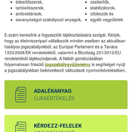
édesítőszerek,
zselésítők,
tartósítószerek,
stabilizátorok,
antioxidánsok,
ízfokozók és
savanyúságot szabályozó anyagok,
egyéb vegyületek.
E-szám keresőnk a fogyasztók tájékoztatására szolgál. Kérjük,
hogy az élelmiszeripari vállalkozók minden esetben az aktuálisan
hatályos jogszabályokból, az Európai Parlament és a Tanács
1333/2008/EK rendeletéből, valamint a Bizottság 231/2012/EU
rendeletéből tájékozódjanak. A Nébih gondozásában
folyamatosan frissülő
jogszabálygyűjtemény
is segítséget nyújt
a jogszabályokban bekövetkező változások nyomonkövetésében.
ADALÉKANYAG
ÚJRAÉRTÉKELÉS
KÉRDEZZ-FELELEK