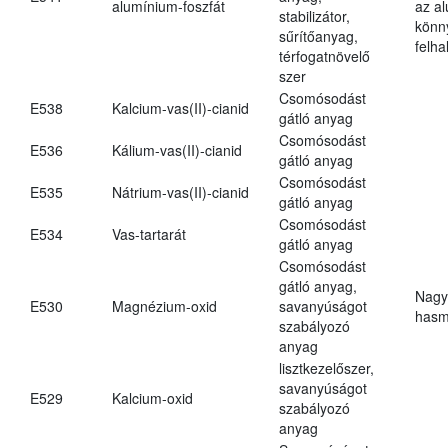
alumínium-foszfát
az a
stabilizátor,
könn
sűrítőanyag,
felh
térfogatnövelő
szer
Csomósodást
E538
Kalcium-vas(II)-cianid
gátló anyag
Csomósodást
E536
Kálium-vas(II)-cianid
gátló anyag
Csomósodást
E535
Nátrium-vas(II)-cianid
gátló anyag
Csomósodást
E534
Vas-tartarát
gátló anyag
Csomósodást
gátló anyag,
Nagy
E530
Magnézium-oxid
savanyúságot
hasm
szabályozó
anyag
lisztkezelőszer,
savanyúságot
E529
Kalcium-oxid
szabályozó
anyag