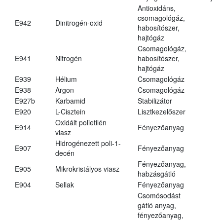
Antioxidáns,
csomagológáz,
E942
Dinitrogén-oxid
habosítószer,
hajtógáz
Csomagológáz,
E941
Nitrogén
habosítószer,
hajtógáz
E939
Hélium
Csomagológáz
E938
Argon
Csomagológáz
E927b
Karbamid
Stabilizátor
E920
L-Cisztein
Lisztkezelőszer
Oxidált polietilén
E914
Fényezőanyag
viasz
Hidrogénezett poli-1-
E907
Fényezőanyag
decén
Fényezőanyag,
E905
Mikrokristályos viasz
habzásgátló
E904
Sellak
Fényezőanyag
Csomósodást
gátló anyag,
fényezőanyag,