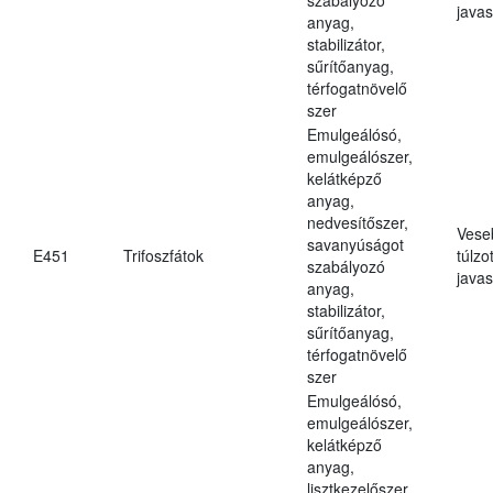
javas
anyag,
stabilizátor,
sűrítőanyag,
térfogatnövelő
szer
Emulgeálósó,
emulgeálószer,
kelátképző
anyag,
nedvesítőszer,
Vese
savanyúságot
E451
Trifoszfátok
túlzo
szabályozó
javas
anyag,
stabilizátor,
sűrítőanyag,
térfogatnövelő
szer
Emulgeálósó,
emulgeálószer,
kelátképző
anyag,
lisztkezelőszer,