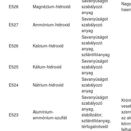
Savanyúságot
Nagy
E528
Magnézium-hidroxid
szabályozó
hasm
anyag
Savanyúságot
E527
Ammónium-hidroxid
szabályozó
anyag
Savanyúságot
szabályozó
E526
Kalcium-hidroxid
anyag,
szilárdítóanyag
Savanyúságot
E525
Kálium-hidroxid
szabályozó
anyag
Savanyúságot
E524
Nátrium-hidroxid
szabályozó
anyag
Savanyúságot
Krón
szabályozó
vese
anyag,
Alumínium-
szen
E523
stabilizátor,
ammónium-szulfát
az a
szilárdítóanyag,
könn
térfogatnövelő
felh