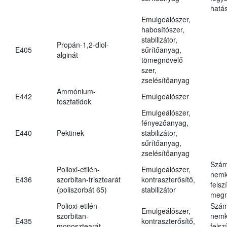
hatá
Emulgeálószer,
habosítószer,
stabilizátor,
Propán-1,2-diol-
E405
sűrítőanyag,
alginát
tömegnövelő
szer,
zselésítőanyag
Ammónium-
E442
Emulgeálószer
foszfatidok
Emulgeálószer,
fényezőanyag,
E440
Pektinek
stabilizátor,
sűrítőanyag,
zselésítőanyag
Szám
Polioxi-etilén-
Emulgeálószer,
nemk
E436
szorbitan-trisztearát
kontraszterősítő,
felsz
(poliszorbát 65)
stabilizátor
megn
Polioxi-etilén-
Szám
Emulgeálószer,
szorbitan-
nemk
E435
kontraszterősítő,
monosztearát
felsz