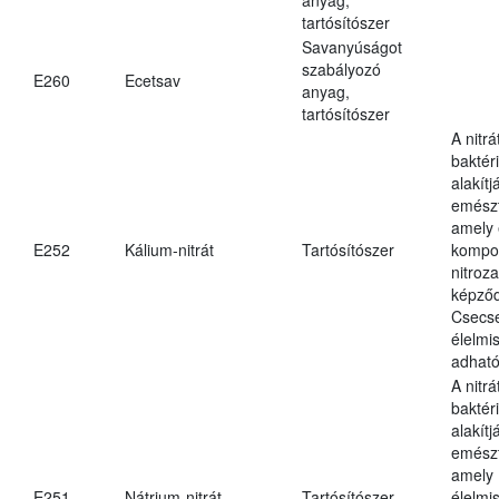
tartósítószer
Savanyúságot
szabályozó
E260
Ecetsav
anyag,
tartósítószer
A nitr
baktéri
alakítj
emészt
amely 
E252
Kálium-nitrát
Tartósítószer
kompo
nitroz
képződ
Csecs
élelmi
adható
A nitr
baktéri
alakítj
emészt
amely
E251
Nátrium-nitrát
Tartósítószer
élelmi