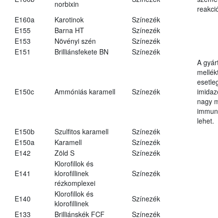
norbixin
reakció
E160a
Karotinok
Színezék
E155
Barna HT
Színezék
E153
Növényi szén
Színezék
E151
Brilliánsfekete BN
Színezék
A gyár
mellék
esetle
E150c
Ammóniás karamell
Színezék
imidaz
nagy 
immun
lehet.
E150b
Szulfitos karamell
Színezék
E150a
Karamell
Színezék
E142
Zöld S
Színezék
Klorofillok és
E141
klorofillinek
Színezék
rézkomplexei
Klorofillok és
E140
Színezék
klorofillinek
E133
Brilliánskék FCF
Színezék