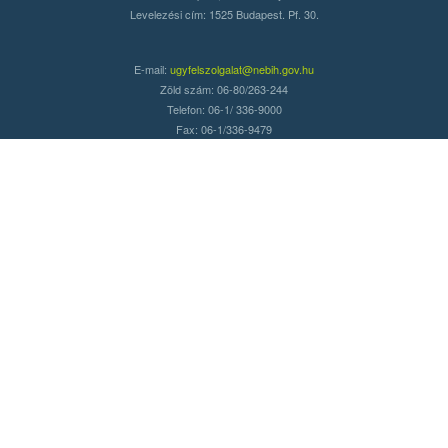
Levelezési cím: 1525 Budapest. Pf. 30.
E-mail:
ugyfelszolgalat@nebih.gov.hu
Zöld szám: 06-80/263-244
Telefon: 06-1/ 336-9000
Fax: 06-1/336-9479