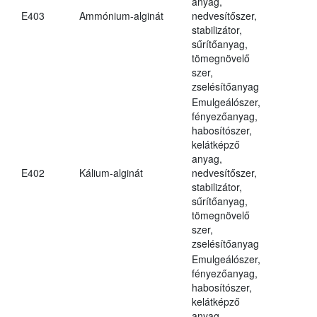
anyag,
E403
Ammónium-alginát
nedvesítőszer,
stabilizátor,
sűrítőanyag,
tömegnövelő
szer,
zselésítőanyag
Emulgeálószer,
fényezőanyag,
habosítószer,
kelátképző
anyag,
E402
Kálium-alginát
nedvesítőszer,
stabilizátor,
sűrítőanyag,
tömegnövelő
szer,
zselésítőanyag
Emulgeálószer,
fényezőanyag,
habosítószer,
kelátképző
anyag,