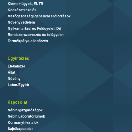
Kiemelt ügyek, EUTR
Kockázatkezelés
Mezőgazdasági genetikai erőforrások
Növényvédelem
Nyilvántartási és Felügyeleti Díj
Rendszerszervezés és felügyelet
Termékpálya-ellenőrzés
Ügyintézés
Élelmiszer
Állat
Növény
Labor/Egyéb
Kapcsolat
Nébih Igazgatóságok
Nébih Laboratóriumok
Kormányhivatalok
Sajtókapcsolat