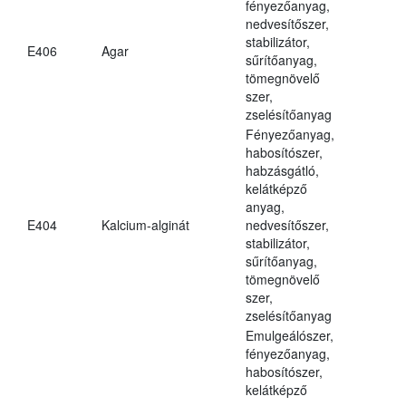
fényezőanyag,
nedvesítőszer,
stabilizátor,
E406
Agar
sűrítőanyag,
tömegnövelő
szer,
zselésítőanyag
Fényezőanyag,
habosítószer,
habzásgátló,
kelátképző
anyag,
E404
Kalcium-alginát
nedvesítőszer,
stabilizátor,
sűrítőanyag,
tömegnövelő
szer,
zselésítőanyag
Emulgeálószer,
fényezőanyag,
habosítószer,
kelátképző