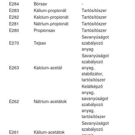
E284
Bórsav
-
E283
Kálium-propionát
Tartósítószer
E282
Kalcium-propionát
Tartósítószer
E281
Nátrium-propionát
Tartósítószer
E280
Propionsav
Tartósítószer
Savanyúságot
E270
Tejsav
szabályozó
anyag
Savanyúságot
szabályozó
E263
Kalcium-acetát
anyag,
stabilizátor,
tartósítószer
Kelátképző
anyag,
savanyúságot
E262
Nátrium-acetátok
szabályozó
anyag,
tartósítószer
Savanyúságot
szabályozó
E261
Kálium-acetátok
anyag,