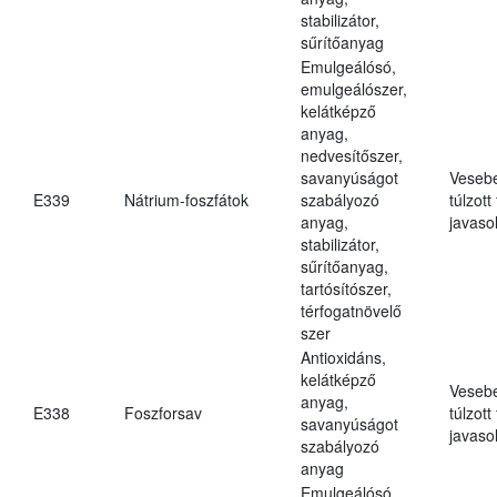
stabilizátor,
sűrítőanyag
Emulgeálósó,
emulgeálószer,
kelátképző
anyag,
nedvesítőszer,
savanyúságot
Veseb
E339
Nátrium-foszfátok
szabályozó
túlzott
anyag,
javasol
stabilizátor,
sűrítőanyag,
tartósítószer,
térfogatnövelő
szer
Antioxidáns,
kelátképző
Veseb
anyag,
E338
Foszforsav
túlzott
savanyúságot
javasol
szabályozó
anyag
Emulgeálósó,