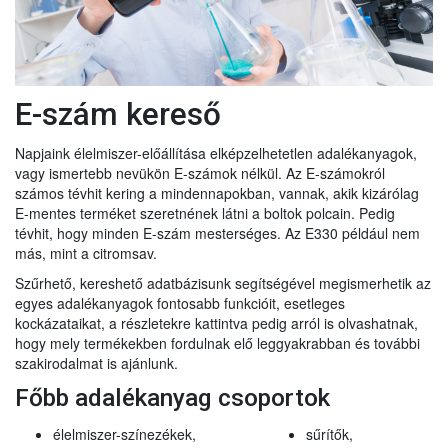
E-szám kereső
Napjaink élelmiszer-előállítása elképzelhetetlen adalékanyagok,
vagy ismertebb nevükön E-számok nélkül. Az E-számokról
számos tévhit kering a mindennapokban, vannak, akik kizárólag
E-mentes terméket szeretnének látni a boltok polcain. Pedig
tévhit, hogy minden E-szám mesterséges. Az E330 például nem
más, mint a citromsav.
Szűrhető, kereshető adatbázisunk segítségével megismerhetik az
egyes adalékanyagok fontosabb funkcióit, esetleges
kockázataikat, a részletekre kattintva pedig arról is olvashatnak,
hogy mely termékekben fordulnak elő leggyakrabban és további
szakirodalmat is ajánlunk.
Főbb adalékanyag csoportok
élelmiszer-színezékek,
sűrítők,