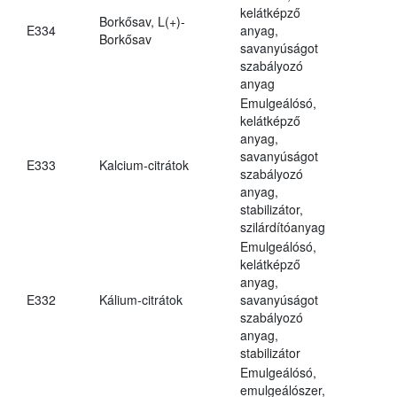
kelátképző
Borkősav, L(+)-
E334
anyag,
Borkősav
savanyúságot
szabályozó
anyag
Emulgeálósó,
kelátképző
anyag,
savanyúságot
E333
Kalcium-citrátok
szabályozó
anyag,
stabilizátor,
szilárdítóanyag
Emulgeálósó,
kelátképző
anyag,
E332
Kálium-citrátok
savanyúságot
szabályozó
anyag,
stabilizátor
Emulgeálósó,
emulgeálószer,