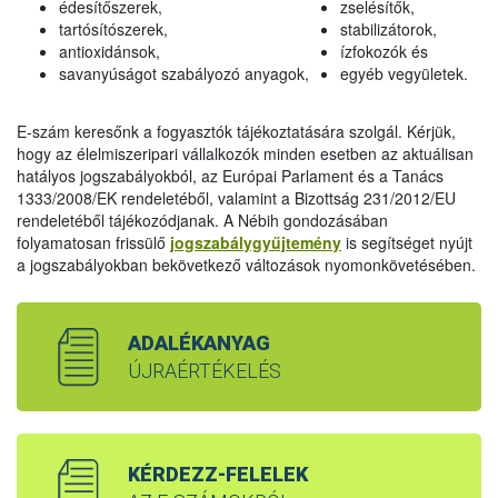
édesítőszerek,
zselésítők,
tartósítószerek,
stabilizátorok,
antioxidánsok,
ízfokozók és
savanyúságot szabályozó anyagok,
egyéb vegyületek.
E-szám keresőnk a fogyasztók tájékoztatására szolgál. Kérjük,
hogy az élelmiszeripari vállalkozók minden esetben az aktuálisan
hatályos jogszabályokból, az Európai Parlament és a Tanács
1333/2008/EK rendeletéből, valamint a Bizottság 231/2012/EU
rendeletéből tájékozódjanak. A Nébih gondozásában
folyamatosan frissülő
jogszabálygyűjtemény
is segítséget nyújt
a jogszabályokban bekövetkező változások nyomonkövetésében.
ADALÉKANYAG
ÚJRAÉRTÉKELÉS
KÉRDEZZ-FELELEK