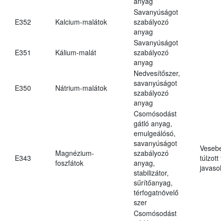
anyag
Savanyúságot
E352
Kalcium-malátok
szabályozó
anyag
Savanyúságot
E351
Kálium-malát
szabályozó
anyag
Nedvesítőszer,
savanyúságot
E350
Nátrium-malátok
szabályozó
anyag
Csomósodást
gátló anyag,
emulgeálósó,
savanyúságot
Veseb
Magnézium-
szabályozó
E343
túlzott
foszfátok
anyag,
javasol
stabilizátor,
sűrítőanyag,
térfogatnövelő
szer
Csomósodást