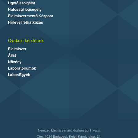
Ügyfélszolgálat
Hatósági jogsegély
Élelmiszermentő Központ
Hírlevél feliratkozás
Gyakori kérdések
Élelmiszer
Állat
Növény
Laboratóriumok
Labor/Egyéb
Nemzeti Élelmiszerlánc-biztonsági Hivatal
Cím: 1024 Budapest, Keleti Károly utca. 24.