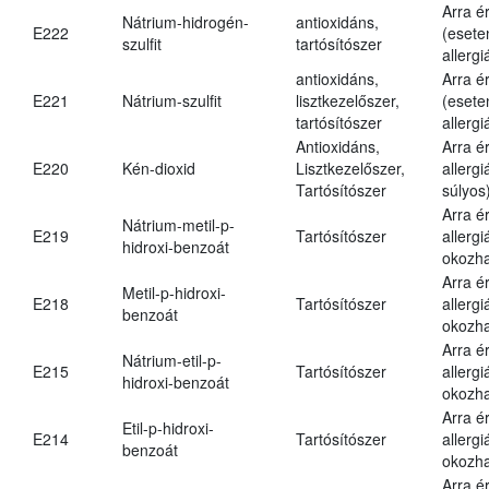
Arra é
Nátrium-hidrogén-
antioxidáns,
E222
(esete
szulfit
tartósítószer
allergi
antioxidáns,
Arra é
E221
Nátrium-szulfit
lisztkezelőszer,
(esete
tartósítószer
allergi
Antioxidáns,
Arra é
E220
Kén-dioxid
Lisztkezelőszer,
allerg
Tartósítószer
súlyos
Arra é
Nátrium-metil-p-
E219
Tartósítószer
allergi
hidroxi-benzoát
okozha
Arra é
Metil-p-hidroxi-
E218
Tartósítószer
allergi
benzoát
okozha
Arra é
Nátrium-etil-p-
E215
Tartósítószer
allergi
hidroxi-benzoát
okozha
Arra é
Etil-p-hidroxi-
E214
Tartósítószer
allergi
benzoát
okozha
Arra é