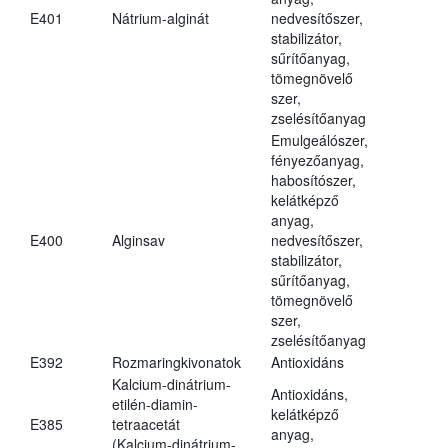
E401
Nátrium-alginát
nedvesítőszer,
stabilizátor,
sűrítőanyag,
tömegnövelő
szer,
zselésítőanyag
Emulgeálószer,
fényezőanyag,
habosítószer,
kelátképző
anyag,
E400
Alginsav
nedvesítőszer,
stabilizátor,
sűrítőanyag,
tömegnövelő
szer,
zselésítőanyag
E392
Rozmaringkivonatok
Antioxidáns
Kalcium-dinátrium-
Antioxidáns,
etilén-diamin-
kelátképző
E385
tetraacetát
anyag,
(Kalcium-dinátrium-