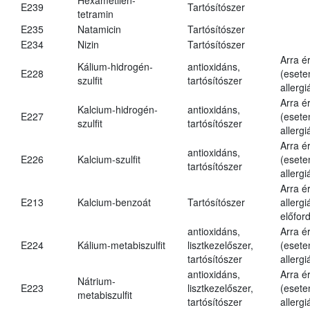
E239
Tartósítószer
tetramin
E235
Natamicin
Tartósítószer
E234
Nizin
Tartósítószer
Arra é
Kálium-hidrogén-
antioxidáns,
E228
(esete
szulfit
tartósítószer
allergi
Arra é
Kalcium-hidrogén-
antioxidáns,
E227
(esete
szulfit
tartósítószer
allergi
Arra é
antioxidáns,
E226
Kalcium-szulfit
(esete
tartósítószer
allergi
Arra é
E213
Kalcium-benzoát
Tartósítószer
allergi
előford
antioxidáns,
Arra é
E224
Kálium-metabiszulfit
lisztkezelőszer,
(esete
tartósítószer
allergi
antioxidáns,
Arra é
Nátrium-
E223
lisztkezelőszer,
(esete
metabiszulfit
tartósítószer
allergi