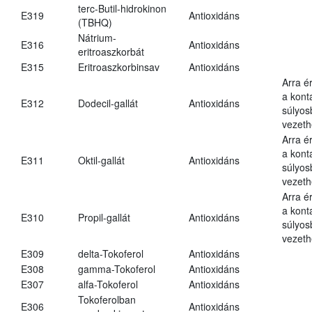
terc-Butil-hidrokinon
E319
Antioxidáns
(TBHQ)
Nátrium-
E316
Antioxidáns
eritroaszkorbát
E315
Eritroaszkorbinsav
Antioxidáns
Arra é
a kont
E312
Dodecil-gallát
Antioxidáns
súlyo
vezeth
Arra é
a kont
E311
Oktil-gallát
Antioxidáns
súlyo
vezeth
Arra é
a kont
E310
Propil-gallát
Antioxidáns
súlyo
vezeth
E309
delta-Tokoferol
Antioxidáns
E308
gamma-Tokoferol
Antioxidáns
E307
alfa-Tokoferol
Antioxidáns
Tokoferolban
E306
Antioxidáns