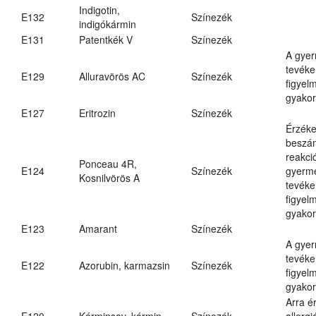
Indigotin,
E132
Színezék
indigókármin
E131
Patentkék V
Színezék
A gye
tevéke
E129
Alluravörös AC
Színezék
figyel
gyakor
E127
Eritrozin
Színezék
Érzéke
beszám
reakci
Ponceau 4R,
E124
Színezék
gyerm
Kosnilvörös A
tevéke
figyel
gyakor
E123
Amarant
Színezék
A gye
tevéke
E122
Azorubin, karmazsin
Színezék
figyel
gyakor
Arra é
E120
Kárminsav, kármin
Színezék
allergi