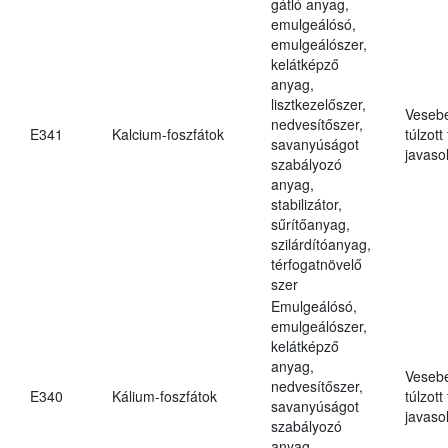
gátló anyag,
emulgeálósó,
emulgeálószer,
kelátképző
anyag,
lisztkezelőszer,
Veseb
nedvesítőszer,
E341
Kalcium-foszfátok
túlzott
savanyúságot
javasol
szabályozó
anyag,
stabilizátor,
sűrítőanyag,
szilárdítóanyag,
térfogatnövelő
szer
Emulgeálósó,
emulgeálószer,
kelátképző
anyag,
Veseb
nedvesítőszer,
E340
Kálium-foszfátok
túlzott
savanyúságot
javasol
szabályozó
anyag,