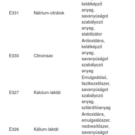
kelátképző
anyag,
E331
Nátrium-citrátok
savanyúságot
szabályozó
anyag,
stabilizátor
Antioxidáns,
kelátképző
anyag,
E330
Citromsav
savanyúságot
szabályozó
anyag
Emulgeálósó,
lisztkezelőszer,
savanyúságot
E327
Kalcium-laktát
szabályozó
anyag,
szilárdítóanyag
Antioxidáns,
emulgeálószer,
nedvesítőszer,
E326
Kálium-laktát
savanyúságot