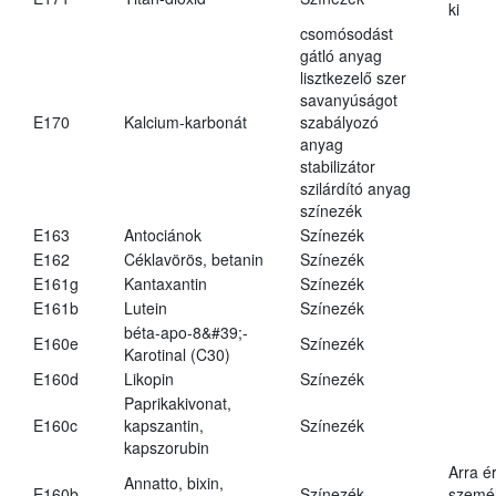
ki
csomósodást
gátló anyag
lisztkezelő szer
savanyúságot
E170
Kalcium-karbonát
szabályozó
anyag
stabilizátor
szilárdító anyag
színezék
E163
Antociánok
Színezék
E162
Céklavörös, betanin
Színezék
E161g
Kantaxantin
Színezék
E161b
Lutein
Színezék
béta-apo-8&#39;-
E160e
Színezék
Karotinal (C30)
E160d
Likopin
Színezék
Paprikakivonat,
E160c
kapszantin,
Színezék
kapszorubin
Arra é
Annatto, bixin,
E160b
Színezék
személ