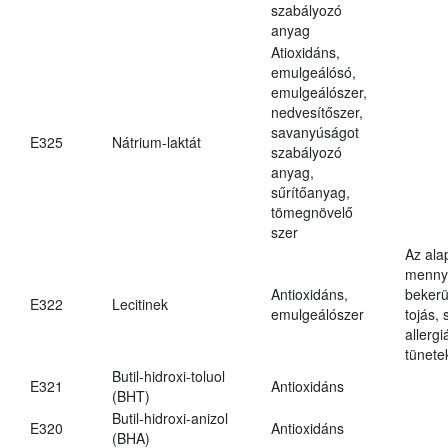
szabályozó
anyag
Atioxidáns,
emulgeálósó,
emulgeálószer,
nedvesítőszer,
savanyúságot
E325
Nátrium-laktát
szabályozó
anyag,
sűrítőanyag,
tömegnövelő
szer
Az ala
mennyi
Antioxidáns,
bekerü
E322
Lecitinek
emulgeálószer
tojás, 
allerg
tünete
Butil-hidroxi-toluol
E321
Antioxidáns
(BHT)
Butil-hidroxi-anizol
E320
Antioxidáns
(BHA)