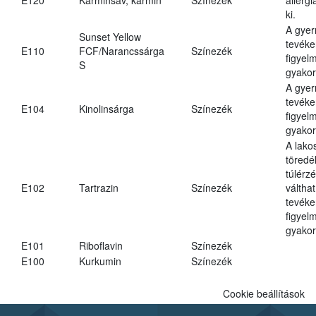
ki.
A gye
Sunset Yellow
tevéke
E110
FCF/Narancssárga
Színezék
figyel
S
gyakor
A gye
tevéke
E104
Kinolinsárga
Színezék
figyel
gyakor
A lako
töredé
túlérz
E102
Tartrazin
Színezék
váltha
tevéke
figyel
gyakor
E101
Riboflavin
Színezék
E100
Kurkumin
Színezék
Cookie beállítások