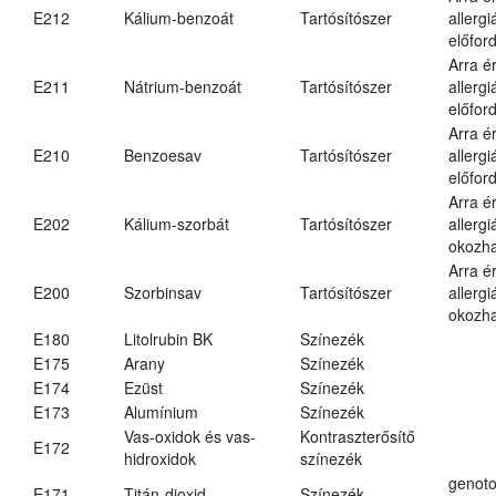
E212
Kálium-benzoát
Tartósítószer
allergi
előford
Arra é
E211
Nátrium-benzoát
Tartósítószer
allergi
előford
Arra é
E210
Benzoesav
Tartósítószer
allergi
előford
Arra é
E202
Kálium-szorbát
Tartósítószer
allergi
okozha
Arra é
E200
Szorbinsav
Tartósítószer
allergi
okozha
E180
Litolrubin BK
Színezék
E175
Arany
Színezék
E174
Ezüst
Színezék
E173
Alumínium
Színezék
Vas-oxidok és vas-
Kontraszterősítő
E172
hidroxidok
színezék
genoto
E171
Titán-dioxid
Színezék