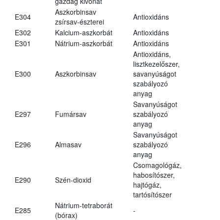
gazdag kivonat
Aszkorbinsav
E304
Antioxidáns
zsírsav-észterei
E302
Kalcium-aszkorbát
Antioxidáns
E301
Nátrium-aszkorbát
Antioxidáns
Antioxidáns,
lisztkezelőszer,
E300
Aszkorbinsav
savanyúságot
szabályozó
anyag
Savanyúságot
E297
Fumársav
szabályozó
anyag
Savanyúságot
E296
Almasav
szabályozó
anyag
Csomagológáz,
habosítószer,
E290
Szén-dioxid
hajtógáz,
tartósítószer
Nátrium-tetraborát
E285
-
(bórax)