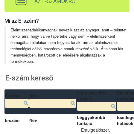
AZ E-SZÁMOKRÓL
Mi az E-szám?
Élelmiszer-adalékanyagnak nevezik azt az anyagot, amit – tekintet
nélkül arra, hogy van-e tápértéke vagy sem – élelmiszerként
önmagában általában nem fogyasztanak, ám az élelmiszerhez
technológiai célból hozzáadva annak részévé válik. Általában kis
mennyiségben, határozott cél elérésére alkalmazzák a
termékekben.
E-szám kereső
Leggyakoribb
Esetleg
E-szám
Név
funkció
hatások
Leggyakoribb
Esetleg
E-szám
Név
funkció
hatások
Emulgeálószer,