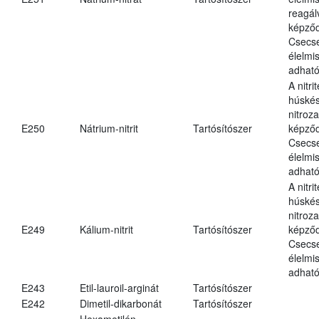
reagál
képződ
Csecs
élelmi
adható
A nitri
húské
nitroz
E250
Nátrium-nitrit
Tartósítószer
képződ
Csecs
élelmi
adható
A nitri
húské
nitroz
E249
Kálium-nitrit
Tartósítószer
képződ
Csecs
élelmi
adható
E243
Etil-lauroil-arginát
Tartósítószer
E242
Dimetil-dikarbonát
Tartósítószer
Hexametilén-