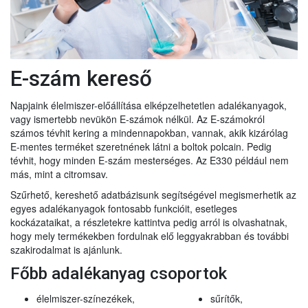
E-szám kereső
Napjaink élelmiszer-előállítása elképzelhetetlen adalékanyagok,
vagy ismertebb nevükön E-számok nélkül. Az E-számokról
számos tévhit kering a mindennapokban, vannak, akik kizárólag
E-mentes terméket szeretnének látni a boltok polcain. Pedig
tévhit, hogy minden E-szám mesterséges. Az E330 például nem
más, mint a citromsav.
Szűrhető, kereshető adatbázisunk segítségével megismerhetik az
egyes adalékanyagok fontosabb funkcióit, esetleges
kockázataikat, a részletekre kattintva pedig arról is olvashatnak,
hogy mely termékekben fordulnak elő leggyakrabban és további
szakirodalmat is ajánlunk.
Főbb adalékanyag csoportok
élelmiszer-színezékek,
sűrítők,