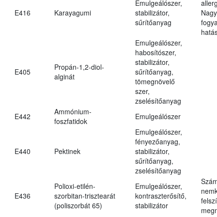
Emulgeálószer,
aller
E416
Karayagumi
stabilizátor,
Nagy
sűrítőanyag
fogy
hatá
Emulgeálószer,
habosítószer,
stabilizátor,
Propán-1,2-diol-
E405
sűrítőanyag,
alginát
tömegnövelő
szer,
zselésítőanyag
Ammónium-
E442
Emulgeálószer
foszfatidok
Emulgeálószer,
fényezőanyag,
E440
Pektinek
stabilizátor,
sűrítőanyag,
zselésítőanyag
Szám
Polioxi-etilén-
Emulgeálószer,
nemk
E436
szorbitan-trisztearát
kontraszterősítő,
felsz
(poliszorbát 65)
stabilizátor
megn