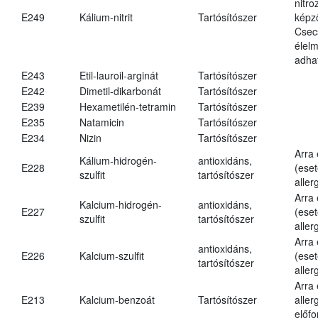
nitr
E249
Kálium-nitrit
Tartósítószer
képz
Csec
élel
adha
E243
Etil-lauroil-arginát
Tartósítószer
E242
Dimetil-dikarbonát
Tartósítószer
E239
Hexametilén-tetramin
Tartósítószer
E235
Natamicin
Tartósítószer
E234
Nizin
Tartósítószer
Arra
Kálium-hidrogén-
antioxidáns,
E228
(eset
szulfit
tartósítószer
aller
Arra
Kalcium-hidrogén-
antioxidáns,
E227
(eset
szulfit
tartósítószer
aller
Arra
antioxidáns,
E226
Kalcium-szulfit
(eset
tartósítószer
aller
Arra
E213
Kalcium-benzoát
Tartósítószer
aller
előfo