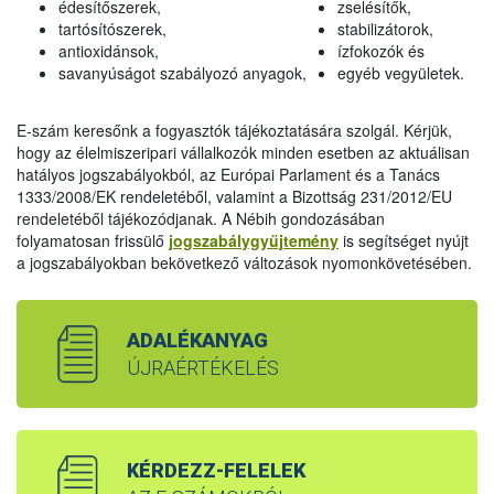
édesítőszerek,
zselésítők,
tartósítószerek,
stabilizátorok,
antioxidánsok,
ízfokozók és
savanyúságot szabályozó anyagok,
egyéb vegyületek.
E-szám keresőnk a fogyasztók tájékoztatására szolgál. Kérjük,
hogy az élelmiszeripari vállalkozók minden esetben az aktuálisan
hatályos jogszabályokból, az Európai Parlament és a Tanács
1333/2008/EK rendeletéből, valamint a Bizottság 231/2012/EU
rendeletéből tájékozódjanak. A Nébih gondozásában
folyamatosan frissülő
jogszabálygyűjtemény
is segítséget nyújt
a jogszabályokban bekövetkező változások nyomonkövetésében.
ADALÉKANYAG
ÚJRAÉRTÉKELÉS
KÉRDEZZ-FELELEK