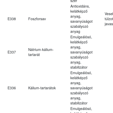
szer
Antioxidáns,
kelátképző
Vese
anyag,
E338
Foszforsav
túlzo
savanyúságot
javas
szabályozó
anyag
Emulgeálósó,
kelátképző
anyag,
Nátrium-kálium-
E337
savanyúságot
tartarát
szabályozó
anyag,
stabilizátor
Emulgeálósó,
kelátképző
anyag,
E336
Kálium-tartarátok
savanyúságot
szabályozó
anyag,
stabilizátor
Emulgeálósó,