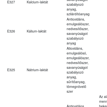
E327
Kalcium-laktát
szabályozó
anyag,
szilárdítóanyag
Antioxidáns,
emulgeálószer,
nedvesítőszer,
E326
Kálium-laktát
savanyúságot
szabályozó
anyag
Atioxidáns,
emulgeálósó,
emulgeálószer,
nedvesítőszer,
savanyúságot
E325
Nátrium-laktát
szabályozó
anyag,
sűrítőanyag,
tömegnövelő
szer
Az a
menn
Antioxidáns,
beker