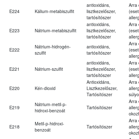
antioxidáns,
Arra
E224
Kálium-metabiszulfit
lisztkezelőszer,
(eset
tartósítószer
aller
antioxidáns,
Arra
E223
Nátrium-metabiszulfit
lisztkezelőszer,
(eset
tartósítószer
aller
Arra
Nátrium-hidrogén-
antioxidáns,
E222
(eset
szulfit
tartósítószer
aller
antioxidáns,
Arra
E221
Nátrium-szulfit
lisztkezelőszer,
(eset
tartósítószer
aller
Antioxidáns,
Arra
E220
Kén-dioxid
Lisztkezelőszer,
aller
Tartósítószer
súlyo
Arra
Nátrium-metil-p-
E219
Tartósítószer
aller
hidroxi-benzoát
okoz
Arra
Metil-p-hidroxi-
E218
Tartósítószer
aller
benzoát
okoz