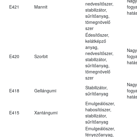
Nagy
nedvesítőszer,
E421
Mannit
fogy
stabilizátor,
hatá
sűrítőanyag,
tömegnövelő
szer
Édesítőszer,
kelátképző
anyag,
Nagy
nedvesítőszer,
E420
Szorbit
fogy
stabilizátor,
hatá
sűrítőanyag,
tömegnövelő
szer
Nagy
Stabilizátor,
E418
Gellángumi
fogy
sűrítőanyag
hatá
Emulgeálószer,
habosítószer,
E415
Xantángumi
stabilizátor,
sűrítőanyag
Emulgeálószer,
fényezőanyag,