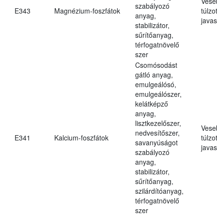
Vese
szabályozó
E343
Magnézium-foszfátok
túlzo
anyag,
javas
stabilizátor,
sűrítőanyag,
térfogatnövelő
szer
Csomósodást
gátló anyag,
emulgeálósó,
emulgeálószer,
kelátképző
anyag,
lisztkezelőszer,
Vese
nedvesítőszer,
E341
Kalcium-foszfátok
túlzo
savanyúságot
javas
szabályozó
anyag,
stabilizátor,
sűrítőanyag,
szilárdítóanyag,
térfogatnövelő
szer