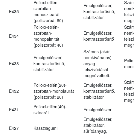
Polioxi-etilén-
Szám
Emulgeálószer,
szorbitan-
nemk
E435
kontraszterősítő,
monosztearát
felsz
stabilizátor
(poliszorbát 60)
megn
Polioxi-etilén-
Szám
szorbitan-
Emulgeálószer,
nemk
E434
monopalmitát
kontraszterősítő
felsz
(poliszorbát 40)
megn
Számos (akár
Emulgeálószer,
nemkívánatos)
Polio
E433
kontraszterősítő,
anyag
mono
stabilizátor
felszívódását
megnövelheti.
Szám
Polioxi-etilén(20)-
Emulgeálószer,
nemk
E432
szorbitan-monolaurát
kontraszterősítő,
felsz
(poliszorbát 20)
stabilizátor
megn
Polioxi-etilén(40)-
E431
Emulgeálószer
sztearát
Emulgeálószer,
stabilizátor,
E427
Kassziagumi
sűrítőanyag,