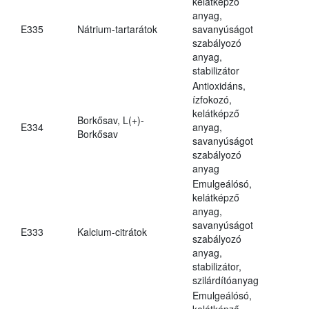
kelátképző
anyag,
E335
Nátrium-tartarátok
savanyúságot
szabályozó
anyag,
stabilizátor
Antioxidáns,
ízfokozó,
kelátképző
Borkősav, L(+)-
E334
anyag,
Borkősav
savanyúságot
szabályozó
anyag
Emulgeálósó,
kelátképző
anyag,
savanyúságot
E333
Kalcium-citrátok
szabályozó
anyag,
stabilizátor,
szilárdítóanyag
Emulgeálósó,
kelátképző