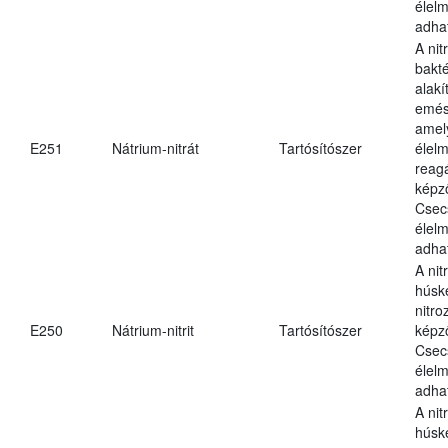
élel
adha
A nit
bakté
alakí
emés
amel
E251
Nátrium-nitrát
Tartósítószer
élel
reag
képz
Csec
élel
adha
A nit
húsk
nitr
E250
Nátrium-nitrit
Tartósítószer
képz
Csec
élel
adha
A nit
húsk