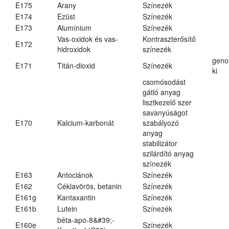
E175
Arany
Színezék
E174
Ezüst
Színezék
E173
Alumínium
Színezék
Vas-oxidok és vas-
Kontraszterősítő
E172
hidroxidok
színezék
geno
E171
Titán-dioxid
Színezék
ki
csomósodást
gátló anyag
lisztkezelő szer
savanyúságot
E170
Kalcium-karbonát
szabályozó
anyag
stabilizátor
szilárdító anyag
színezék
E163
Antociánok
Színezék
E162
Céklavörös, betanin
Színezék
E161g
Kantaxantin
Színezék
E161b
Lutein
Színezék
béta-apo-8&#39;-
E160e
Színezék