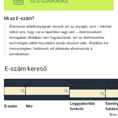
AZ E-SZÁMOKRÓL
Mi az E-szám?
Élelmiszer-adalékanyagnak nevezik azt az anyagot, amit – tekintet
nélkül arra, hogy van-e tápértéke vagy sem – élelmiszerként
önmagában általában nem fogyasztanak, ám az élelmiszerhez
technológiai célból hozzáadva annak részévé válik. Általában kis
mennyiségben, határozott cél elérésére alkalmazzák a
termékekben.
E-szám kereső
Leggyakoribb
Esetle
E-szám
Név
funkció
hatás
Leggyakoribb
Esetle
E-szám
Név
funkció
hatás
Arra