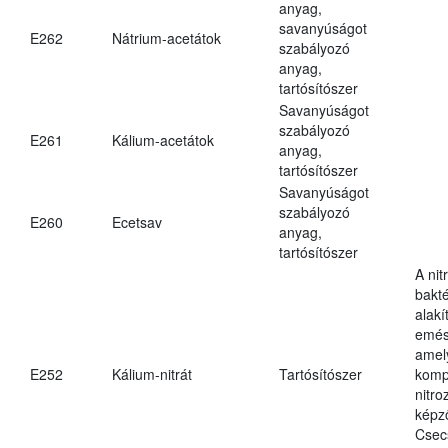
anyag,
savanyúságot
E262
Nátrium-acetátok
szabályozó
anyag,
tartósítószer
Savanyúságot
szabályozó
E261
Kálium-acetátok
anyag,
tartósítószer
Savanyúságot
szabályozó
E260
Ecetsav
anyag,
tartósítószer
A nit
bakté
alakí
emés
amely
E252
Kálium-nitrát
Tartósítószer
komp
nitr
képz
Csec