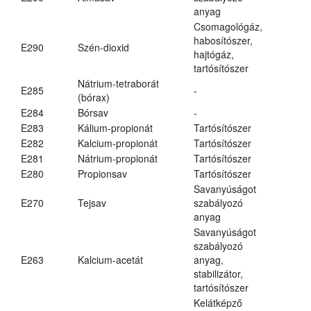
anyag
Csomagológáz,
habosítószer,
E290
Szén-dioxid
hajtógáz,
tartósítószer
Nátrium-tetraborát
E285
-
(bórax)
E284
Bórsav
-
E283
Kálium-propionát
Tartósítószer
E282
Kalcium-propionát
Tartósítószer
E281
Nátrium-propionát
Tartósítószer
E280
Propionsav
Tartósítószer
Savanyúságot
E270
Tejsav
szabályozó
anyag
Savanyúságot
szabályozó
E263
Kalcium-acetát
anyag,
stabilizátor,
tartósítószer
Kelátképző