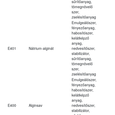
sűrítőanyag,
tömegnövelő
szer,
zselésítőanyag
Emulgeálószer,
fényezőanyag,
habosítószer,
kelátképző
anyag,
E401
Nátrium-alginát
nedvesítőszer,
stabilizátor,
sűrítőanyag,
tömegnövelő
szer,
zselésítőanyag
Emulgeálószer,
fényezőanyag,
habosítószer,
kelátképző
anyag,
E400
Alginsav
nedvesítőszer,
stabilizátor,