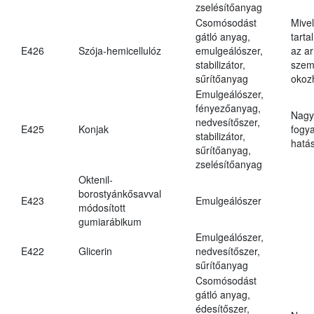
zselésítőanyag
Csomósodást
Mive
gátló anyag,
tarta
E426
Szója-hemicellulóz
emulgeálószer,
az ar
stabilizátor,
szem
sűrítőanyag
okoz
Emulgeálószer,
fényezőanyag,
Nagy
nedvesítőszer,
E425
Konjak
fogy
stabilizátor,
hatá
sűrítőanyag,
zselésítőanyag
Oktenil-
borostyánkősavval
E423
Emulgeálószer
módosított
gumiarábikum
Emulgeálószer,
E422
Glicerin
nedvesítőszer,
sűrítőanyag
Csomósodást
gátló anyag,
édesítőszer,