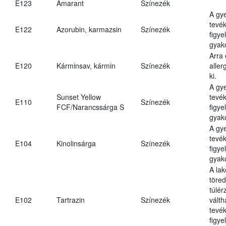
E123
Amarant
Színezék
A gy
tevé
E122
Azorubin, karmazsin
Színezék
figye
gyak
Arra
E120
Kárminsav, kármin
Színezék
aller
ki.
A gy
Sunset Yellow
tevé
E110
Színezék
FCF/Narancssárga S
figye
gyako
A gy
tevé
E104
Kinolinsárga
Színezék
figye
gyako
A lak
töre
túlér
E102
Tartrazin
Színezék
válth
tevé
figye