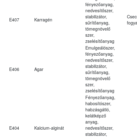
fényezőanyag,
nedvesítőszer,
stabilizátor,
Csec
E407
Karragén
sűrítőanyag,
fogya
tömegnövelő
szer,
zselésítőanyag
Emulgeálószer,
fényezőanyag,
nedvesítőszer,
stabilizátor,
E406
Agar
sűrítőanyag,
tömegnövelő
szer,
zselésítőanyag
Fényezőanyag,
habosítószer,
habzásgátló,
kelátképző
anyag,
E404
Kalcium-alginát
nedvesítőszer,
stabilizátor,