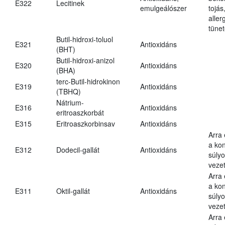
E322
Lecitinek
emulgeálószer
tojás
aller
tünet
Butil-hidroxi-toluol
E321
Antioxidáns
(BHT)
Butil-hidroxi-anizol
E320
Antioxidáns
(BHA)
terc-Butil-hidrokinon
E319
Antioxidáns
(TBHQ)
Nátrium-
E316
Antioxidáns
eritroaszkorbát
E315
Eritroaszkorbinsav
Antioxidáns
Arra
a kon
E312
Dodecil-gallát
Antioxidáns
súly
vezet
Arra
a kon
E311
Oktil-gallát
Antioxidáns
súly
vezet
Arra