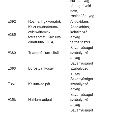
sűrítőanyag,
tömegnövelő
szer,
zselésítőanyag
E392
Rozmaringkivonatok
Antioxidáns
Kalcium-dinátrium-
Antioxidáns,
etilén-diamin-
kelátképző
E385
tetraacetát (Kalcium-
anyag,
dinátrium-EDTA)
tartósítószer
Savanyúságot
E380
Triammónium-citrát
szabályozó
anyag
Savanyúságot
E363
Borostyánkősav
szabályozó
anyag
Savanyúságot
E357
Kálium-adipát
szabályozó
anyag
Savanyúságot
E356
Nátrium-adipát
szabályozó
anyag
Savanyúságot