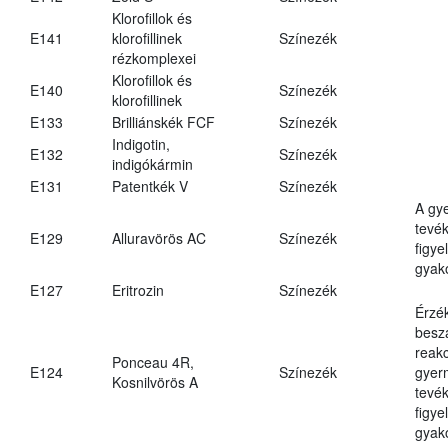
Klorofillok és
E141
klorofillinek
Színezék
rézkomplexei
Klorofillok és
E140
Színezék
klorofillinek
E133
Brilliánskék FCF
Színezék
Indigotin,
E132
Színezék
indigókármin
E131
Patentkék V
Színezék
A gy
tevé
E129
Alluravörös AC
Színezék
figye
gyako
E127
Eritrozin
Színezék
Érzé
beszá
reakc
Ponceau 4R,
E124
Színezék
gyer
Kosnilvörös A
tevé
figye
gyako