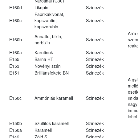
Karotinal (C30)
E160d
Likopin
Színezék
Paprikakivonat,
E160c
kapszantin,
Színezék
kapszorubin
Arra
Annatto, bixin,
E160b
Színezék
szemé
norbixin
reakc
E160a
Karotinok
Színezék
E155
Barna HT
Színezék
E153
Növényi szén
Színezék
E151
Brilliánsfekete BN
Színezék
A gy
mell
eset
E150c
Ammóniás karamell
Színezék
imid
nagy
immu
lehet
E150b
Szulfitos karamell
Színezék
E150a
Karamell
Színezék
E142
Zöld S
Színezék