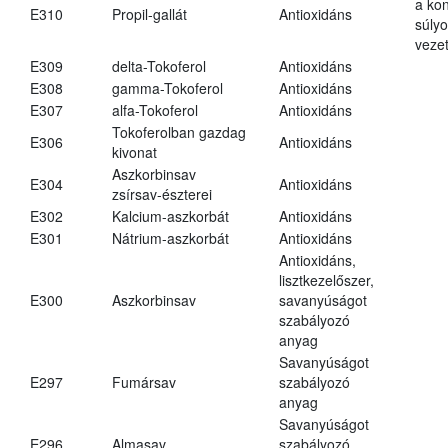
a kon
E310
Propil-gallát
Antioxidáns
súly
vezet
E309
delta-Tokoferol
Antioxidáns
E308
gamma-Tokoferol
Antioxidáns
E307
alfa-Tokoferol
Antioxidáns
Tokoferolban gazdag
E306
Antioxidáns
kivonat
Aszkorbinsav
E304
Antioxidáns
zsírsav-észterei
E302
Kalcium-aszkorbát
Antioxidáns
E301
Nátrium-aszkorbát
Antioxidáns
Antioxidáns,
lisztkezelőszer,
E300
Aszkorbinsav
savanyúságot
szabályozó
anyag
Savanyúságot
E297
Fumársav
szabályozó
anyag
Savanyúságot
E296
Almasav
szabályozó