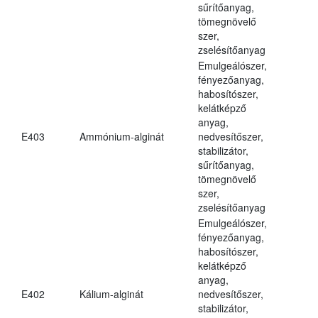
sűrítőanyag,
tömegnövelő
szer,
zselésítőanyag
Emulgeálószer,
fényezőanyag,
habosítószer,
kelátképző
anyag,
E403
Ammónium-alginát
nedvesítőszer,
stabilizátor,
sűrítőanyag,
tömegnövelő
szer,
zselésítőanyag
Emulgeálószer,
fényezőanyag,
habosítószer,
kelátképző
anyag,
E402
Kálium-alginát
nedvesítőszer,
stabilizátor,