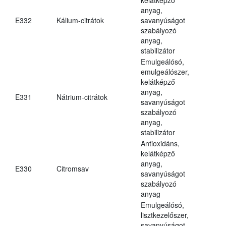
anyag,
E332
Kálium-citrátok
savanyúságot
szabályozó
anyag,
stabilizátor
Emulgeálósó,
emulgeálószer,
kelátképző
anyag,
E331
Nátrium-citrátok
savanyúságot
szabályozó
anyag,
stabilizátor
Antioxidáns,
kelátképző
anyag,
E330
Citromsav
savanyúságot
szabályozó
anyag
Emulgeálósó,
lisztkezelőszer,
savanyúságot