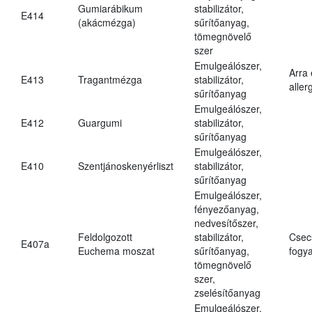
Gumiarábikum
stabilizátor,
E414
(akácmézga)
sűrítőanyag,
tömegnövelő
szer
Emulgeálószer,
Arra
E413
Tragantmézga
stabilizátor,
aller
sűrítőanyag
Emulgeálószer,
E412
Guargumi
stabilizátor,
sűrítőanyag
Emulgeálószer,
E410
Szentjánoskenyérliszt
stabilizátor,
sűrítőanyag
Emulgeálószer,
fényezőanyag,
nedvesítőszer,
Feldolgozott
stabilizátor,
Csec
E407a
Euchema moszat
sűrítőanyag,
fogya
tömegnövelő
szer,
zselésítőanyag
Emulgeálószer,