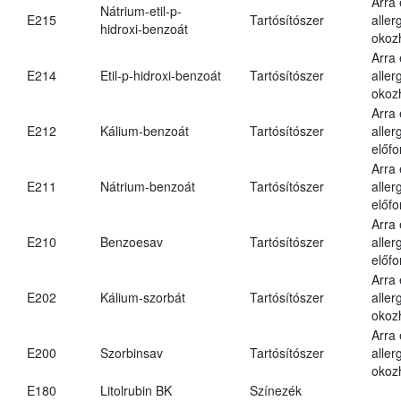
Arra
Nátrium-etil-p-
E215
Tartósítószer
aller
hidroxi-benzoát
okoz
Arra
E214
Etil-p-hidroxi-benzoát
Tartósítószer
aller
okoz
Arra
E212
Kálium-benzoát
Tartósítószer
aller
előfo
Arra
E211
Nátrium-benzoát
Tartósítószer
aller
előfo
Arra
E210
Benzoesav
Tartósítószer
aller
előfo
Arra
E202
Kálium-szorbát
Tartósítószer
aller
okoz
Arra
E200
Szorbinsav
Tartósítószer
aller
okoz
E180
Litolrubin BK
Színezék