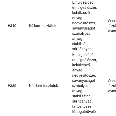
Emulgeálósó,
emulgeálószer,
kelátképző
anyag,
Vese
nedvesítőszer,
E340
Kálium-foszfátok
túlzo
savanyúságot
javas
szabályozó
anyag,
stabilizátor,
sűrítőanyag
Emulgeálósó,
emulgeálószer,
kelátképző
anyag,
nedvesítőszer,
savanyúságot
Vese
E339
Nátrium-foszfátok
szabályozó
túlzo
anyag,
javas
stabilizátor,
sűrítőanyag,
tartósítószer,
térfogatnövelő