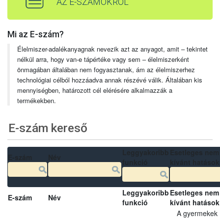
AZ E-SZÁMOKRÓL
Mi az E-szám?
Élelmiszer-adalékanyagnak nevezik azt az anyagot, amit – tekintet
nélkül arra, hogy van-e tápértéke vagy sem – élelmiszerként
önmagában általában nem fogyasztanak, ám az élelmiszerhez
technológiai célból hozzáadva annak részévé válik. Általában kis
mennyiségben, határozott cél elérésére alkalmazzák a
termékekben.
E-szám kereső
Leggyakoribb
Esetleges nem
E-szám
Név
funkció
kívánt hatások
Leggyakoribb
Esetleges nem
E-szám
Név
funkció
kívánt hatások
A gyermekek