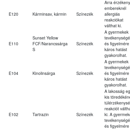
Arra érzéken
embereknél
E120
Kárminsav, kármin
Színezék
allergiás
reakciókat
válthat ki.
A gyermekek
Sunset Yellow
tevékenységé
E110
FCF/Narancssárga
Színezék
és figyelmére
S
káros hatást
gyakorolhat.
A gyermekek
tevékenységé
E104
Kinolinsárga
Színezék
és figyelmére
káros hatást
gyakorolhat.
A lakosság e
kis töredékén
túlérzékenysé
reakciót válth
E102
Tartrazin
Színezék
ki. A gyermek
tevékenységé
és figyelmére