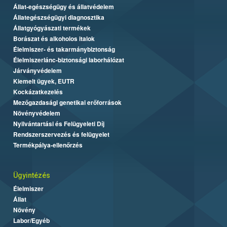
Állat-egészségügy és állatvédelem
Állategészségügyi diagnosztika
Állatgyógyászati termékek
Borászat és alkoholos italok
Élelmiszer- és takarmánybiztonság
Élelmiszerlánc-biztonsági laborhálózat
Járványvédelem
Kiemelt ügyek, EUTR
Kockázatkezelés
Mezőgazdasági genetikai erőforrások
Növényvédelem
Nyilvántartási és Felügyeleti Díj
Rendszerszervezés és felügyelet
Termékpálya-ellenőrzés
Ügyintézés
Élelmiszer
Állat
Növény
Labor/Egyéb