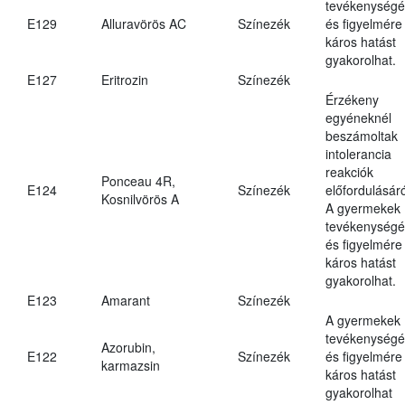
tevékenységé
E129
Alluravörös AC
Színezék
és figyelmére
káros hatást
gyakorolhat.
E127
Eritrozin
Színezék
Érzékeny
egyéneknél
beszámoltak
intolerancia
reakciók
Ponceau 4R,
E124
Színezék
előfordulásáró
Kosnilvörös A
A gyermekek
tevékenységé
és figyelmére
káros hatást
gyakorolhat.
E123
Amarant
Színezék
A gyermekek
tevékenységé
Azorubin,
E122
Színezék
és figyelmére
karmazsin
káros hatást
gyakorolhat