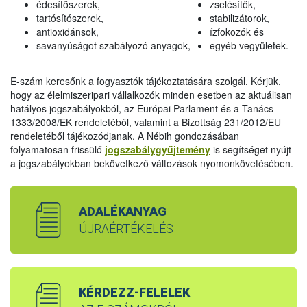
édesítőszerek,
zselésítők,
tartósítószerek,
stabilizátorok,
antioxidánsok,
ízfokozók és
savanyúságot szabályozó anyagok,
egyéb vegyületek.
E-szám keresőnk a fogyasztók tájékoztatására szolgál. Kérjük,
hogy az élelmiszeripari vállalkozók minden esetben az aktuálisan
hatályos jogszabályokból, az Európai Parlament és a Tanács
1333/2008/EK rendeletéből, valamint a Bizottság 231/2012/EU
rendeletéből tájékozódjanak. A Nébih gondozásában
folyamatosan frissülő
jogszabálygyűjtemény
is segítséget nyújt
a jogszabályokban bekövetkező változások nyomonkövetésében.
ADALÉKANYAG
ÚJRAÉRTÉKELÉS
KÉRDEZZ-FELELEK