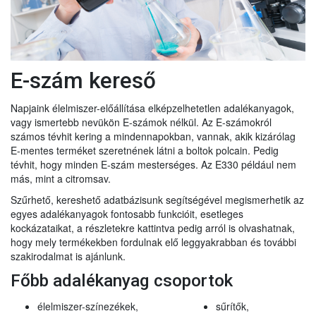
E-szám kereső
Napjaink élelmiszer-előállítása elképzelhetetlen adalékanyagok,
vagy ismertebb nevükön E-számok nélkül. Az E-számokról
számos tévhit kering a mindennapokban, vannak, akik kizárólag
E-mentes terméket szeretnének látni a boltok polcain. Pedig
tévhit, hogy minden E-szám mesterséges. Az E330 például nem
más, mint a citromsav.
Szűrhető, kereshető adatbázisunk segítségével megismerhetik az
egyes adalékanyagok fontosabb funkcióit, esetleges
kockázataikat, a részletekre kattintva pedig arról is olvashatnak,
hogy mely termékekben fordulnak elő leggyakrabban és további
szakirodalmat is ajánlunk.
Főbb adalékanyag csoportok
élelmiszer-színezékek,
sűrítők,