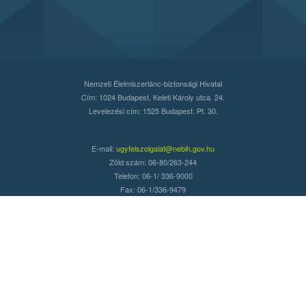
Nemzeti Élelmiszerlánc-biztonsági Hivatal
Cím: 1024 Budapest, Keleti Károly utca. 24.
Levelezési cím: 1525 Budapest. Pf. 30.
E-mail:
ugyfelszolgalat@nebih.gov.hu
Zöld szám: 06-80/263-244
Telefon: 06-1/ 336-9000
Fax: 06-1/336-9479