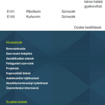
káros hatást
gyakorolhat.
E101
Riboflavin
Színezék
E100
Kurkumin
Színezék
Cookie beállítások
Hivatalunk
Bemutatkozás
Szervezeti felépítés
Gazdálkodási adatok
Felügyeleti szervünk
Projektek
Kapcsolódó linkek
Adatkezelési tájékoztató
Akadálymentességi nyilatkozat
Üzemeltetési információ
Szakterületek