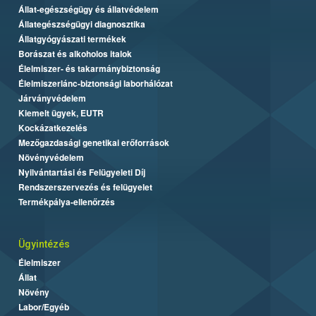
Állat-egészségügy és állatvédelem
Állategészségügyi diagnosztika
Állatgyógyászati termékek
Borászat és alkoholos italok
Élelmiszer- és takarmánybiztonság
Élelmiszerlánc-biztonsági laborhálózat
Járványvédelem
Kiemelt ügyek, EUTR
Kockázatkezelés
Mezőgazdasági genetikai erőforrások
Növényvédelem
Nyilvántartási és Felügyeleti Díj
Rendszerszervezés és felügyelet
Termékpálya-ellenőrzés
Ügyintézés
Élelmiszer
Állat
Növény
Labor/Egyéb