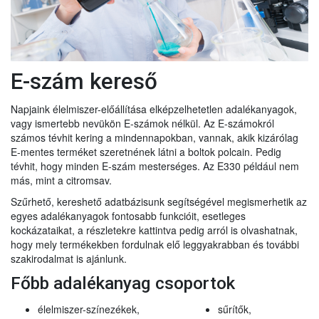
E-szám kereső
Napjaink élelmiszer-előállítása elképzelhetetlen adalékanyagok,
vagy ismertebb nevükön E-számok nélkül. Az E-számokról
számos tévhit kering a mindennapokban, vannak, akik kizárólag
E-mentes terméket szeretnének látni a boltok polcain. Pedig
tévhit, hogy minden E-szám mesterséges. Az E330 például nem
más, mint a citromsav.
Szűrhető, kereshető adatbázisunk segítségével megismerhetik az
egyes adalékanyagok fontosabb funkcióit, esetleges
kockázataikat, a részletekre kattintva pedig arról is olvashatnak,
hogy mely termékekben fordulnak elő leggyakrabban és további
szakirodalmat is ajánlunk.
Főbb adalékanyag csoportok
élelmiszer-színezékek,
sűrítők,