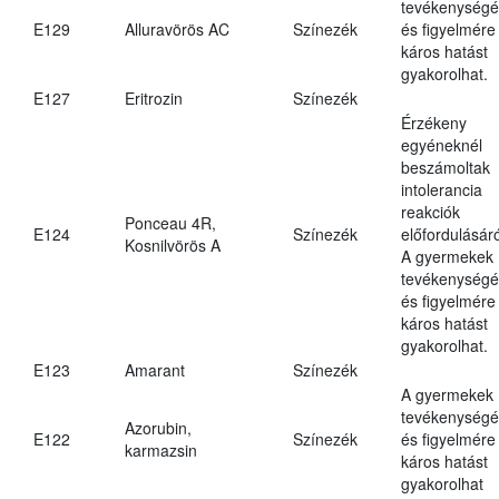
tevékenységé
E129
Alluravörös AC
Színezék
és figyelmére
káros hatást
gyakorolhat.
E127
Eritrozin
Színezék
Érzékeny
egyéneknél
beszámoltak
intolerancia
reakciók
Ponceau 4R,
E124
Színezék
előfordulásáró
Kosnilvörös A
A gyermekek
tevékenységé
és figyelmére
káros hatást
gyakorolhat.
E123
Amarant
Színezék
A gyermekek
tevékenységé
Azorubin,
E122
Színezék
és figyelmére
karmazsin
káros hatást
gyakorolhat