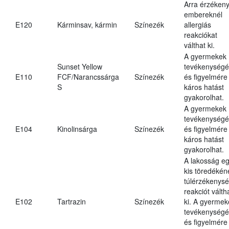
Arra érzéken
embereknél
E120
Kárminsav, kármin
Színezék
allergiás
reakciókat
válthat ki.
A gyermekek
Sunset Yellow
tevékenységé
E110
FCF/Narancssárga
Színezék
és figyelmére
S
káros hatást
gyakorolhat.
A gyermekek
tevékenységé
E104
Kinolinsárga
Színezék
és figyelmére
káros hatást
gyakorolhat.
A lakosság e
kis töredékén
túlérzékenysé
reakciót válth
E102
Tartrazin
Színezék
ki. A gyermek
tevékenységé
és figyelmére