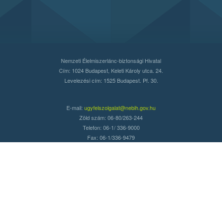
Nemzeti Élelmiszerlánc-biztonsági Hivatal
Cím: 1024 Budapest, Keleti Károly utca. 24.
Levelezési cím: 1525 Budapest. Pf. 30.
E-mail:
ugyfelszolgalat@nebih.gov.hu
Zöld szám: 06-80/263-244
Telefon: 06-1/ 336-9000
Fax: 06-1/336-9479