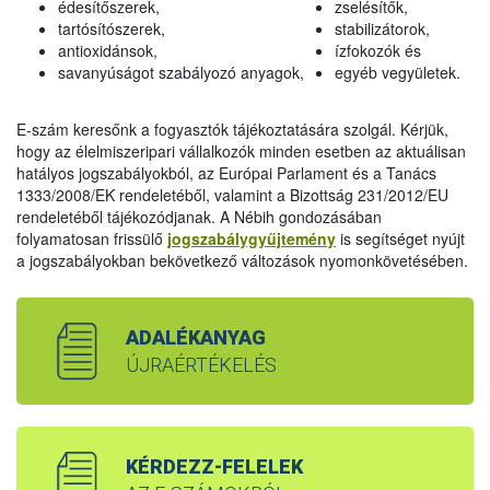
édesítőszerek,
zselésítők,
tartósítószerek,
stabilizátorok,
antioxidánsok,
ízfokozók és
savanyúságot szabályozó anyagok,
egyéb vegyületek.
E-szám keresőnk a fogyasztók tájékoztatására szolgál. Kérjük,
hogy az élelmiszeripari vállalkozók minden esetben az aktuálisan
hatályos jogszabályokból, az Európai Parlament és a Tanács
1333/2008/EK rendeletéből, valamint a Bizottság 231/2012/EU
rendeletéből tájékozódjanak. A Nébih gondozásában
folyamatosan frissülő
jogszabálygyűjtemény
is segítséget nyújt
a jogszabályokban bekövetkező változások nyomonkövetésében.
ADALÉKANYAG
ÚJRAÉRTÉKELÉS
KÉRDEZZ-FELELEK