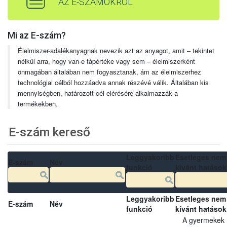
AZ E-SZÁMOKRÓL
Mi az E-szám?
Élelmiszer-adalékanyagnak nevezik azt az anyagot, amit – tekintet
nélkül arra, hogy van-e tápértéke vagy sem – élelmiszerként
önmagában általában nem fogyasztanak, ám az élelmiszerhez
technológiai célból hozzáadva annak részévé válik. Általában kis
mennyiségben, határozott cél elérésére alkalmazzák a
termékekben.
E-szám kereső
Leggyakoribb
Esetleges nem
E-szám
Név
funkció
kívánt hatások
Leggyakoribb
Esetleges nem
E-szám
Név
funkció
kívánt hatások
A gyermekek