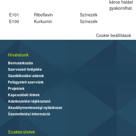
káros hatást
gyakorolhat.
E101
Riboflavin
Színezék
E100
Kurkumin
Színezék
Cookie beállítások
Hivatalunk
Bemutatkozás
Szervezeti felépítés
Gazdálkodási adatok
Felügyeleti szervünk
Projektek
Kapcsolódó linkek
Adatkezelési tájékoztató
Akadálymentességi nyilatkozat
Üzemeltetési információ
Szakterületek