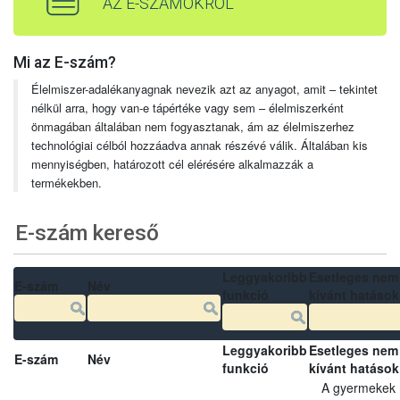
AZ E-SZÁMOKRÓL
Mi az E-szám?
Élelmiszer-adalékanyagnak nevezik azt az anyagot, amit – tekintet
nélkül arra, hogy van-e tápértéke vagy sem – élelmiszerként
önmagában általában nem fogyasztanak, ám az élelmiszerhez
technológiai célból hozzáadva annak részévé válik. Általában kis
mennyiségben, határozott cél elérésére alkalmazzák a
termékekben.
E-szám kereső
Leggyakoribb
Esetleges nem
E-szám
Név
funkció
kívánt hatások
Leggyakoribb
Esetleges nem
E-szám
Név
funkció
kívánt hatások
A gyermekek