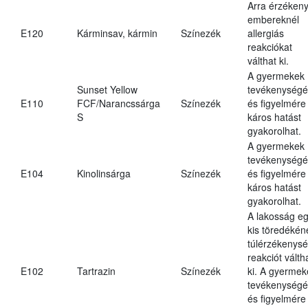
Arra érzéken
embereknél
E120
Kárminsav, kármin
Színezék
allergiás
reakciókat
válthat ki.
A gyermekek
Sunset Yellow
tevékenységé
E110
FCF/Narancssárga
Színezék
és figyelmére
S
káros hatást
gyakorolhat.
A gyermekek
tevékenységé
E104
Kinolinsárga
Színezék
és figyelmére
káros hatást
gyakorolhat.
A lakosság e
kis töredékén
túlérzékenysé
reakciót válth
E102
Tartrazin
Színezék
ki. A gyermek
tevékenységé
és figyelmére