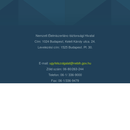
Nemzeti Élelmiszerlánc-biztonsági Hivatal
Cím: 1024 Budapest, Keleti Károly utca. 24.
Levelezési cím: 1525 Budapest. Pf. 30.
E-mail:
ugyfelszolgalat@nebih.gov.hu
Zöld szám: 06-80/263-244
Telefon: 06-1/ 336-9000
Fax: 06-1/336-9479