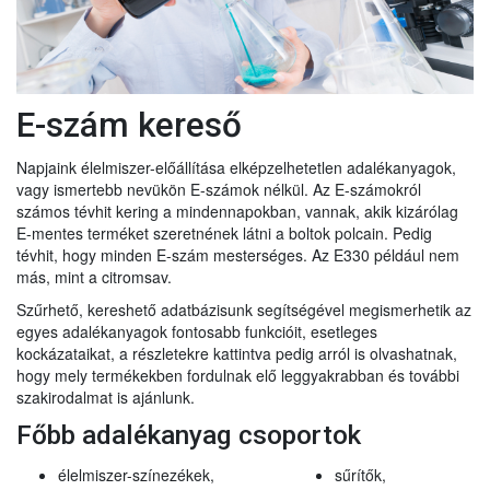
E-szám kereső
Napjaink élelmiszer-előállítása elképzelhetetlen adalékanyagok,
vagy ismertebb nevükön E-számok nélkül. Az E-számokról
számos tévhit kering a mindennapokban, vannak, akik kizárólag
E-mentes terméket szeretnének látni a boltok polcain. Pedig
tévhit, hogy minden E-szám mesterséges. Az E330 például nem
más, mint a citromsav.
Szűrhető, kereshető adatbázisunk segítségével megismerhetik az
egyes adalékanyagok fontosabb funkcióit, esetleges
kockázataikat, a részletekre kattintva pedig arról is olvashatnak,
hogy mely termékekben fordulnak elő leggyakrabban és további
szakirodalmat is ajánlunk.
Főbb adalékanyag csoportok
élelmiszer-színezékek,
sűrítők,