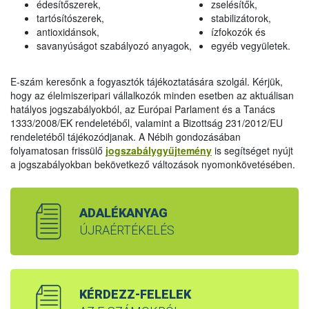
édesítőszerek,
zselésítők,
tartósítószerek,
stabilizátorok,
antioxidánsok,
ízfokozók és
savanyúságot szabályozó anyagok,
egyéb vegyületek.
E-szám keresőnk a fogyasztók tájékoztatására szolgál. Kérjük,
hogy az élelmiszeripari vállalkozók minden esetben az aktuálisan
hatályos jogszabályokból, az Európai Parlament és a Tanács
1333/2008/EK rendeletéből, valamint a Bizottság 231/2012/EU
rendeletéből tájékozódjanak. A Nébih gondozásában
folyamatosan frissülő
jogszabálygyűjtemény
is segítséget nyújt
a jogszabályokban bekövetkező változások nyomonkövetésében.
ADALÉKANYAG
ÚJRAÉRTÉKELÉS
KÉRDEZZ-FELELEK