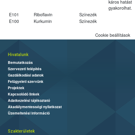
káros hatást
gyakorolhat.
E101
Riboflavin
Színezék
E100
Kurkumin
Színezék
Cookie beállítások
Hivatalunk
Bemutatkozás
Szervezeti felépítés
Gazdálkodási adatok
Felügyeleti szervünk
Projektek
Kapcsolódó linkek
Adatkezelési tájékoztató
Akadálymentességi nyilatkozat
Üzemeltetési információ
Szakterületek