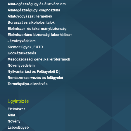
Állat-egészségügy és állatvédelem
Állategészségügyi diagnosztika
Állatgyógyászati termékek
Borászat és alkoholos italok
Élelmiszer- és takarmánybiztonság
Élelmiszerlánc-biztonsági laborhálózat
Járványvédelem
Kiemelt ügyek, EUTR
Kockázatkezelés
Mezőgazdasági genetikai erőforrások
Növényvédelem
Nyilvántartási és Felügyeleti Díj
Rendszerszervezés és felügyelet
Termékpálya-ellenőrzés
Ügyintézés
Élelmiszer
Állat
Növény
Labor/Egyéb