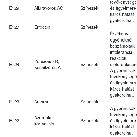
tevékenységé
E129
Alluravörös AC
Színezék
és figyelmére
káros hatást
gyakorolhat.
E127
Eritrozin
Színezék
Érzékeny
egyéneknél
beszámoltak
intolerancia
reakciók
Ponceau 4R,
E124
Színezék
előfordulásáró
Kosnilvörös A
A gyermekek
tevékenységé
és figyelmére
káros hatást
gyakorolhat.
E123
Amarant
Színezék
A gyermekek
tevékenységé
Azorubin,
E122
Színezék
és figyelmére
karmazsin
káros hatást
gyakorolhat