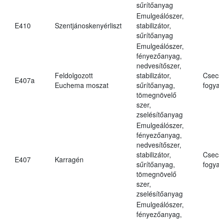
sűrítőanyag
Emulgeálószer,
E410
Szentjánoskenyérliszt
stabilizátor,
sűrítőanyag
Emulgeálószer,
fényezőanyag,
nedvesítőszer,
Feldolgozott
stabilizátor,
Csec
E407a
Euchema moszat
sűrítőanyag,
fogya
tömegnövelő
szer,
zselésítőanyag
Emulgeálószer,
fényezőanyag,
nedvesítőszer,
stabilizátor,
Csec
E407
Karragén
sűrítőanyag,
fogya
tömegnövelő
szer,
zselésítőanyag
Emulgeálószer,
fényezőanyag,