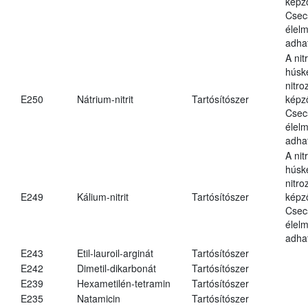
képz
Csec
élel
adha
A nit
húsk
nitr
E250
Nátrium-nitrit
Tartósítószer
képz
Csec
élel
adha
A nit
húsk
nitr
E249
Kálium-nitrit
Tartósítószer
képz
Csec
élel
adha
E243
Etil-lauroil-arginát
Tartósítószer
E242
Dimetil-dikarbonát
Tartósítószer
E239
Hexametilén-tetramin
Tartósítószer
E235
Natamicin
Tartósítószer