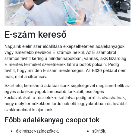
E-szám kereső
Napjaink élelmiszer-előállítása elképzelhetetlen adalékanyagok,
vagy ismertebb nevükön E-számok nélkül. Az E-számokról
számos tévhit kering a mindennapokban, vannak, akik kizárólag
E-mentes terméket szeretnének látni a boltok polcain. Pedig
tévhit, hogy minden E-szám mesterséges. Az E330 például nem
más, mint a citromsav.
Szűrhető, kereshető adatbázisunk segítségével megismerhetik az
egyes adalékanyagok fontosabb funkcióit, esetleges
kockázataikat, a részletekre kattintva pedig arról is olvashatnak,
hogy mely termékekben fordulnak elő leggyakrabban és további
szakirodalmat is ajánlunk.
Főbb adalékanyag csoportok
élelmiszer-színezékek,
sűrítők,