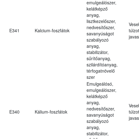
emulgeálószer,
kelátképző
anyag,
lisztkezelőszer,
Vese
nedvesítőszer,
E341
Kalcium-foszfátok
túlzo
savanyúságot
javas
szabályozó
anyag,
stabilizátor,
sűrítőanyag,
szilárdítóanyag,
térfogatnövelő
szer
Emulgeálósó,
emulgeálószer,
kelátképző
anyag,
Vese
nedvesítőszer,
E340
Kálium-foszfátok
túlzo
savanyúságot
javas
szabályozó
anyag,
stabilizátor,