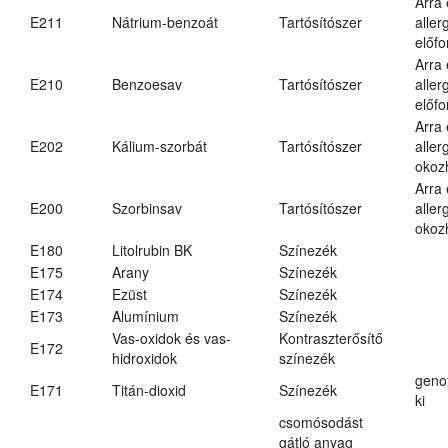
Arra
E211
Nátrium-benzoát
Tartósítószer
aller
előfo
Arra
E210
Benzoesav
Tartósítószer
aller
előfo
Arra
E202
Kálium-szorbát
Tartósítószer
aller
okoz
Arra
E200
Szorbinsav
Tartósítószer
aller
okoz
E180
Litolrubin BK
Színezék
E175
Arany
Színezék
E174
Ezüst
Színezék
E173
Alumínium
Színezék
Vas-oxidok és vas-
Kontraszterősítő
E172
hidroxidok
színezék
geno
E171
Titán-dioxid
Színezék
ki
csomósodást
gátló anyag