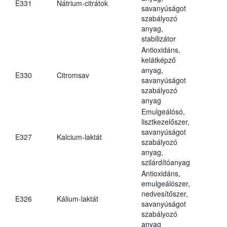
E331
Nátrium-citrátok
savanyúságot
szabályozó
anyag,
stabilizátor
Antioxidáns,
kelátképző
anyag,
E330
Citromsav
savanyúságot
szabályozó
anyag
Emulgeálósó,
lisztkezelőszer,
savanyúságot
E327
Kalcium-laktát
szabályozó
anyag,
szilárdítóanyag
Antioxidáns,
emulgeálószer,
nedvesítőszer,
E326
Kálium-laktát
savanyúságot
szabályozó
anyag