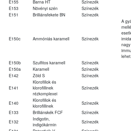
E155
Barna HT
Színezék
E153
Növényi szén
Színezék
E151
Brilliánsfekete BN
Színezék
A gy
mell
eset
E150c
Ammóniás karamell
Színezék
imid
nagy
immu
lehet
E150b
Szulfitos karamell
Színezék
E150a
Karamell
Színezék
E142
Zöld S
Színezék
Klorofillok és
E141
klorofillinek
Színezék
rézkomplexei
Klorofillok és
E140
Színezék
klorofillinek
E133
Brilliánskék FCF
Színezék
Indigotin,
E132
Színezék
indigókármin
E131
Patentkék V
Színezék