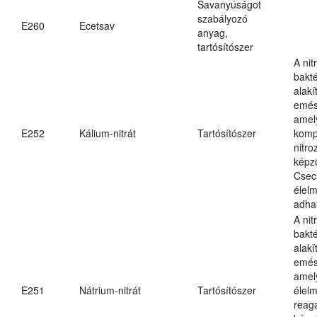
Savanyúságot
szabályozó
E260
Ecetsav
anyag,
tartósítószer
A nit
bakté
alakí
emés
amely
E252
Kálium-nitrát
Tartósítószer
komp
nitr
képz
Csec
élel
adha
A nit
bakté
alakí
emés
amel
E251
Nátrium-nitrát
Tartósítószer
élel
reag