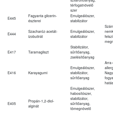
térfogatnövelő
szer
Fagyanta glicerin-
Emulgeálószer,
E445
észterei
stabilizátor
Szám
Szacharóz-acetát-
Emulgeálószer,
nemk
E444
izobutirát
stabilizátor
felsz
megn
Stabilizátor,
E417
Taramagliszt
sűrítőanyag,
zselésítőanyag
Arra
Emulgeálószer,
aller
E416
Karayagumi
stabilizátor,
Nagy
sűrítőanyag
fogy
hatá
Emulgeálószer,
habosítószer,
stabilizátor,
Propán-1,2-diol-
E405
sűrítőanyag,
alginát
tömegnövelő