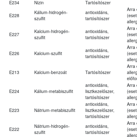
E234
Nizin
Tartósítószer
Arra
Kálium-hidrogén-
antioxidáns,
E228
(eset
szulfit
tartósítószer
aller
Arra
Kalcium-hidrogén-
antioxidáns,
E227
(eset
szulfit
tartósítószer
aller
Arra
antioxidáns,
E226
Kalcium-szulfit
(eset
tartósítószer
aller
Arra
E213
Kalcium-benzoát
Tartósítószer
aller
előfo
antioxidáns,
Arra
E224
Kálium-metabiszulfit
lisztkezelőszer,
(eset
tartósítószer
aller
antioxidáns,
Arra
E223
Nátrium-metabiszulfit
lisztkezelőszer,
(eset
tartósítószer
aller
Arra
Nátrium-hidrogén-
antioxidáns,
E222
(eset
szulfit
tartósítószer
aller