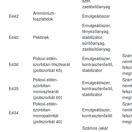
szer,
zselésítőanyag
Ammónium-
E442
Emulgeálószer
foszfatidok
Emulgeálószer,
fényezőanyag,
E440
Pektinek
stabilizátor,
sűrítőanyag,
zselésítőanyag
Szám
Polioxi-etilén-
Emulgeálószer,
nemk
E436
szorbitan-trisztearát
kontraszterősítő,
felsz
(poliszorbát 65)
stabilizátor
megn
Polioxi-etilén-
Szám
Emulgeálószer,
szorbitan-
nemk
E435
kontraszterősítő,
monosztearát
felsz
stabilizátor
(poliszorbát 60)
megn
Polioxi-etilén-
Szám
szorbitan-
Emulgeálószer,
nemk
E434
monopalmitát
kontraszterősítő
felsz
(poliszorbát 40)
megn
Számos (akár