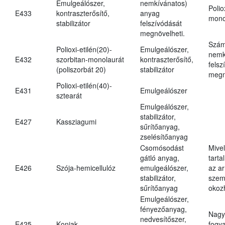
Emulgeálószer,
nemkívánatos)
Polio
E433
kontraszterősítő,
anyag
mono
stabilizátor
felszívódását
megnövelheti.
Szám
Polioxi-etilén(20)-
Emulgeálószer,
nemk
E432
szorbitan-monolaurát
kontraszterősítő,
felsz
(poliszorbát 20)
stabilizátor
megn
Polioxi-etilén(40)-
E431
Emulgeálószer
sztearát
Emulgeálószer,
stabilizátor,
E427
Kassziagumi
sűrítőanyag,
zselésítőanyag
Csomósodást
Mive
gátló anyag,
tarta
E426
Szója-hemicellulóz
emulgeálószer,
az ar
stabilizátor,
szem
sűrítőanyag
okoz
Emulgeálószer,
fényezőanyag,
Nagy
nedvesítőszer,
E425
Konjak
fogy