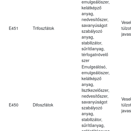
emulgeálószer,
kelátképző
anyag,
nedvesítőszer,
Vese
savanyúságot
E451
Trifoszfátok
túlzo
szabályozó
javas
anyag,
stabilizátor,
sűrítőanyag,
térfogatnövelő
szer
Emulgeálósó,
emulgeálószer,
kelátképző
anyag,
lisztkezelőszer,
nedvesítőszer,
Vese
savanyúságot
E450
Difoszfátok
túlzo
szabályozó
javas
anyag,
stabilizátor,
sűrítőanyag,
szilárdítóanyag,