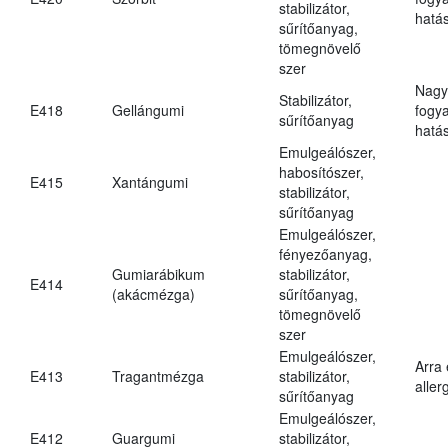
stabilizátor,
hatá
sűrítőanyag,
tömegnövelő
szer
Nagy
Stabilizátor,
E418
Gellángumi
fogy
sűrítőanyag
hatá
Emulgeálószer,
habosítószer,
E415
Xantángumi
stabilizátor,
sűrítőanyag
Emulgeálószer,
fényezőanyag,
Gumiarábikum
stabilizátor,
E414
(akácmézga)
sűrítőanyag,
tömegnövelő
szer
Emulgeálószer,
Arra
E413
Tragantmézga
stabilizátor,
aller
sűrítőanyag
Emulgeálószer,
E412
Guargumi
stabilizátor,