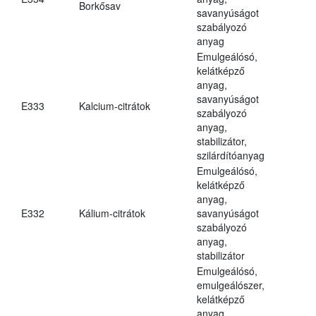
Borkősav
savanyúságot
szabályozó
anyag
Emulgeálósó,
kelátképző
anyag,
savanyúságot
E333
Kalcium-citrátok
szabályozó
anyag,
stabilizátor,
szilárdítóanyag
Emulgeálósó,
kelátképző
anyag,
E332
Kálium-citrátok
savanyúságot
szabályozó
anyag,
stabilizátor
Emulgeálósó,
emulgeálószer,
kelátképző
anyag,