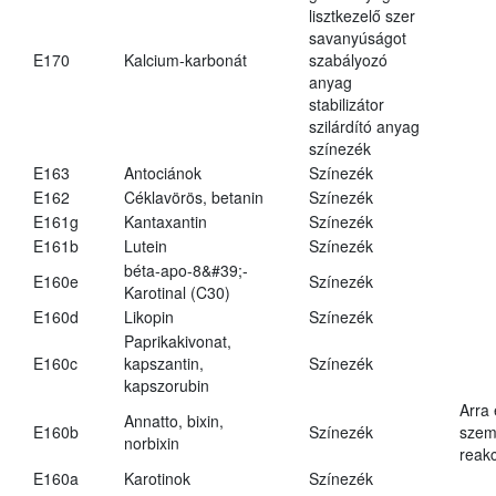
lisztkezelő szer
savanyúságot
E170
Kalcium-karbonát
szabályozó
anyag
stabilizátor
szilárdító anyag
színezék
E163
Antociánok
Színezék
E162
Céklavörös, betanin
Színezék
E161g
Kantaxantin
Színezék
E161b
Lutein
Színezék
béta-apo-8&#39;-
E160e
Színezék
Karotinal (C30)
E160d
Likopin
Színezék
Paprikakivonat,
E160c
kapszantin,
Színezék
kapszorubin
Arra
Annatto, bixin,
E160b
Színezék
szemé
norbixin
reakc
E160a
Karotinok
Színezék