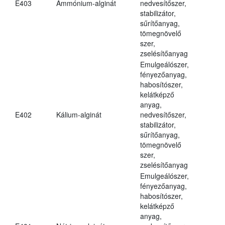
E403
Ammónium-alginát
nedvesítőszer,
stabilizátor,
sűrítőanyag,
tömegnövelő
szer,
zselésítőanyag
Emulgeálószer,
fényezőanyag,
habosítószer,
kelátképző
anyag,
E402
Kálium-alginát
nedvesítőszer,
stabilizátor,
sűrítőanyag,
tömegnövelő
szer,
zselésítőanyag
Emulgeálószer,
fényezőanyag,
habosítószer,
kelátképző
anyag,