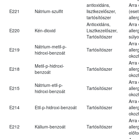
antioxidáns,
Arra
E221
Nátrium-szulfit
lisztkezelőszer,
(eset
tartósítószer
aller
Antioxidáns,
Arra
E220
Kén-dioxid
Lisztkezelőszer,
aller
Tartósítószer
súlyo
Arra
Nátrium-metil-p-
E219
Tartósítószer
aller
hidroxi-benzoát
okoz
Arra
Metil-p-hidroxi-
E218
Tartósítószer
aller
benzoát
okoz
Arra
Nátrium-etil-p-
E215
Tartósítószer
aller
hidroxi-benzoát
okoz
Arra
E214
Etil-p-hidroxi-benzoát
Tartósítószer
aller
okoz
Arra
E212
Kálium-benzoát
Tartósítószer
aller
előfo