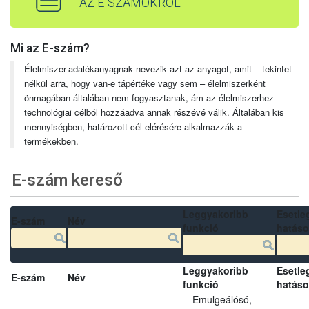
AZ E-SZÁMOKRÓL
Mi az E-szám?
Élelmiszer-adalékanyagnak nevezik azt az anyagot, amit – tekintet
nélkül arra, hogy van-e tápértéke vagy sem – élelmiszerként
önmagában általában nem fogyasztanak, ám az élelmiszerhez
technológiai célból hozzáadva annak részévé válik. Általában kis
mennyiségben, határozott cél elérésére alkalmazzák a
termékekben.
E-szám kereső
Leggyakoribb
Esetle
E-szám
Név
funkció
hatás
Leggyakoribb
Esetle
E-szám
Név
funkció
hatás
Emulgeálósó,