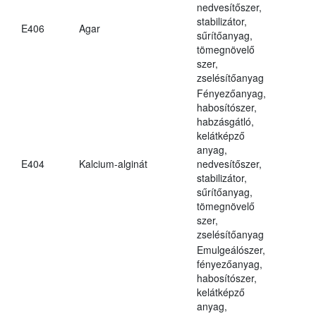
nedvesítőszer,
stabilizátor,
E406
Agar
sűrítőanyag,
tömegnövelő
szer,
zselésítőanyag
Fényezőanyag,
habosítószer,
habzásgátló,
kelátképző
anyag,
E404
Kalcium-alginát
nedvesítőszer,
stabilizátor,
sűrítőanyag,
tömegnövelő
szer,
zselésítőanyag
Emulgeálószer,
fényezőanyag,
habosítószer,
kelátképző
anyag,