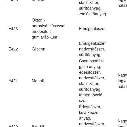
stabilizátor,
hatá
sűrítőanyag,
zselésítőanyag
Oktenil-
borostyánkősavval
E423
Emulgeálószer
módosított
gumiarábikum
Emulgeálószer,
E422
Glicerin
nedvesítőszer,
sűrítőanyag
Csomósodást
gátló anyag,
édesítőszer,
Nagy
nedvesítőszer,
E421
Mannit
fogy
stabilizátor,
hatá
sűrítőanyag,
tömegnövelő
szer
Édesítőszer,
kelátképző
anyag,
Nagy
nedvesítőszer,
E420
Szorbit
fogy