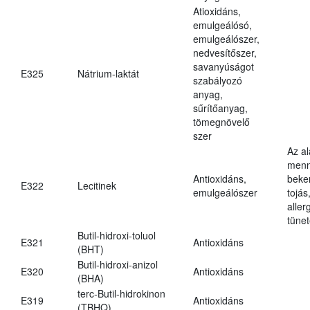
Atioxidáns,
emulgeálósó,
emulgeálószer,
nedvesítőszer,
savanyúságot
E325
Nátrium-laktát
szabályozó
anyag,
sűrítőanyag,
tömegnövelő
szer
Az a
menn
Antioxidáns,
beker
E322
Lecitinek
emulgeálószer
tojás
aller
tünet
Butil-hidroxi-toluol
E321
Antioxidáns
(BHT)
Butil-hidroxi-anizol
E320
Antioxidáns
(BHA)
terc-Butil-hidrokinon
E319
Antioxidáns
(TBHQ)