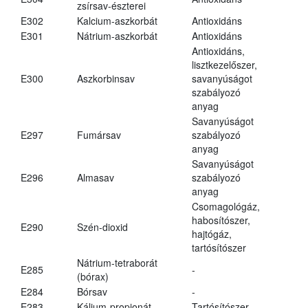
zsírsav-észterei
E302
Kalcium-aszkorbát
Antioxidáns
E301
Nátrium-aszkorbát
Antioxidáns
Antioxidáns,
lisztkezelőszer,
E300
Aszkorbinsav
savanyúságot
szabályozó
anyag
Savanyúságot
E297
Fumársav
szabályozó
anyag
Savanyúságot
E296
Almasav
szabályozó
anyag
Csomagológáz,
habosítószer,
E290
Szén-dioxid
hajtógáz,
tartósítószer
Nátrium-tetraborát
E285
-
(bórax)
E284
Bórsav
-
E283
Kálium-propionát
Tartósítószer