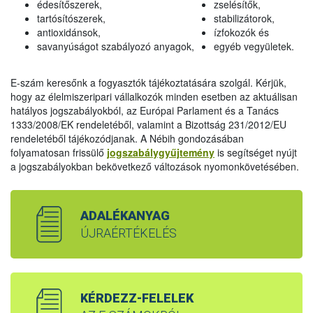
édesítőszerek,
zselésítők,
tartósítószerek,
stabilizátorok,
antioxidánsok,
ízfokozók és
savanyúságot szabályozó anyagok,
egyéb vegyületek.
E-szám keresőnk a fogyasztók tájékoztatására szolgál. Kérjük,
hogy az élelmiszeripari vállalkozók minden esetben az aktuálisan
hatályos jogszabályokból, az Európai Parlament és a Tanács
1333/2008/EK rendeletéből, valamint a Bizottság 231/2012/EU
rendeletéből tájékozódjanak. A Nébih gondozásában
folyamatosan frissülő
jogszabálygyűjtemény
is segítséget nyújt
a jogszabályokban bekövetkező változások nyomonkövetésében.
ADALÉKANYAG
ÚJRAÉRTÉKELÉS
KÉRDEZZ-FELELEK