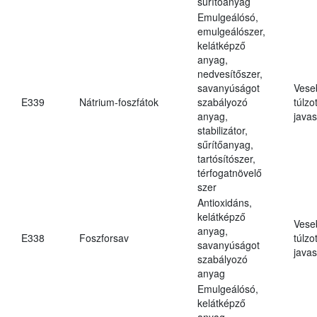
sűrítőanyag
Emulgeálósó,
emulgeálószer,
kelátképző
anyag,
nedvesítőszer,
savanyúságot
Vese
E339
Nátrium-foszfátok
szabályozó
túlzo
anyag,
javas
stabilizátor,
sűrítőanyag,
tartósítószer,
térfogatnövelő
szer
Antioxidáns,
kelátképző
Vese
anyag,
E338
Foszforsav
túlzo
savanyúságot
javas
szabályozó
anyag
Emulgeálósó,
kelátképző
anyag,