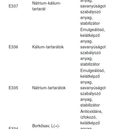
Nátrium-kálium-
E337
savanyúságot
tartarát
szabályozó
anyag,
stabilizátor
Emulgeálósó,
kelátképző
anyag,
E336
Kálium-tartarátok
savanyúságot
szabályozó
anyag,
stabilizátor
Emulgeálósó,
kelátképző
anyag,
E335
Nátrium-tartarátok
savanyúságot
szabályozó
anyag,
stabilizátor
Antioxidáns,
ízfokozó,
kelátképző
Borkősav, L(+)-
E334
anyag,