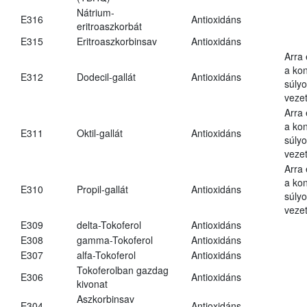
Nátrium-
E316
Antioxidáns
eritroaszkorbát
E315
Eritroaszkorbinsav
Antioxidáns
Arra
a kon
E312
Dodecil-gallát
Antioxidáns
súly
vezet
Arra
a kon
E311
Oktil-gallát
Antioxidáns
súly
vezet
Arra
a kon
E310
Propil-gallát
Antioxidáns
súly
vezet
E309
delta-Tokoferol
Antioxidáns
E308
gamma-Tokoferol
Antioxidáns
E307
alfa-Tokoferol
Antioxidáns
Tokoferolban gazdag
E306
Antioxidáns
kivonat
Aszkorbinsav
E304
Antioxidáns