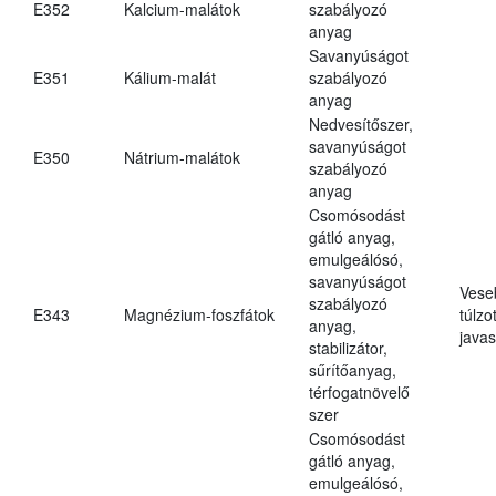
E352
Kalcium-malátok
szabályozó
anyag
Savanyúságot
E351
Kálium-malát
szabályozó
anyag
Nedvesítőszer,
savanyúságot
E350
Nátrium-malátok
szabályozó
anyag
Csomósodást
gátló anyag,
emulgeálósó,
savanyúságot
Vese
szabályozó
E343
Magnézium-foszfátok
túlzo
anyag,
javas
stabilizátor,
sűrítőanyag,
térfogatnövelő
szer
Csomósodást
gátló anyag,
emulgeálósó,