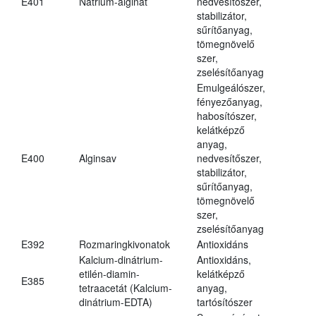
E401
Nátrium-alginát
nedvesítőszer,
stabilizátor,
sűrítőanyag,
tömegnövelő
szer,
zselésítőanyag
Emulgeálószer,
fényezőanyag,
habosítószer,
kelátképző
anyag,
E400
Alginsav
nedvesítőszer,
stabilizátor,
sűrítőanyag,
tömegnövelő
szer,
zselésítőanyag
E392
Rozmaringkivonatok
Antioxidáns
Kalcium-dinátrium-
Antioxidáns,
etilén-diamin-
kelátképző
E385
tetraacetát (Kalcium-
anyag,
dinátrium-EDTA)
tartósítószer