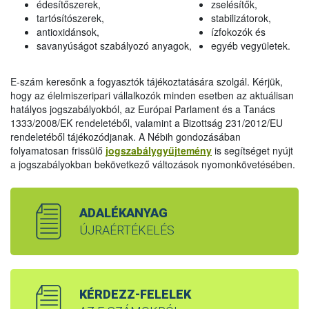
édesítőszerek,
zselésítők,
tartósítószerek,
stabilizátorok,
antioxidánsok,
ízfokozók és
savanyúságot szabályozó anyagok,
egyéb vegyületek.
E-szám keresőnk a fogyasztók tájékoztatására szolgál. Kérjük,
hogy az élelmiszeripari vállalkozók minden esetben az aktuálisan
hatályos jogszabályokból, az Európai Parlament és a Tanács
1333/2008/EK rendeletéből, valamint a Bizottság 231/2012/EU
rendeletéből tájékozódjanak. A Nébih gondozásában
folyamatosan frissülő
jogszabálygyűjtemény
is segítséget nyújt
a jogszabályokban bekövetkező változások nyomonkövetésében.
ADALÉKANYAG
ÚJRAÉRTÉKELÉS
KÉRDEZZ-FELELEK