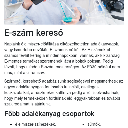
E-szám kereső
Napjaink élelmiszer-előállítása elképzelhetetlen adalékanyagok,
vagy ismertebb nevükön E-számok nélkül. Az E-számokról
számos tévhit kering a mindennapokban, vannak, akik kizárólag
E-mentes terméket szeretnének látni a boltok polcain. Pedig
tévhit, hogy minden E-szám mesterséges. Az E330 például nem
más, mint a citromsav.
Szűrhető, kereshető adatbázisunk segítségével megismerhetik az
egyes adalékanyagok fontosabb funkcióit, esetleges
kockázataikat, a részletekre kattintva pedig arról is olvashatnak,
hogy mely termékekben fordulnak elő leggyakrabban és további
szakirodalmat is ajánlunk.
Főbb adalékanyag csoportok
élelmiszer-színezékek,
sűrítők,