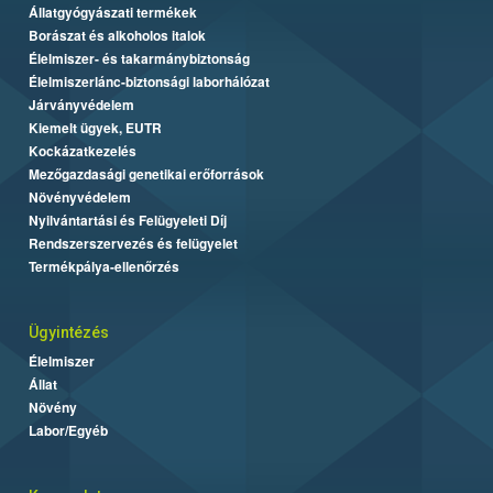
Állatgyógyászati termékek
Borászat és alkoholos italok
Élelmiszer- és takarmánybiztonság
Élelmiszerlánc-biztonsági laborhálózat
Járványvédelem
Kiemelt ügyek, EUTR
Kockázatkezelés
Mezőgazdasági genetikai erőforrások
Növényvédelem
Nyilvántartási és Felügyeleti Díj
Rendszerszervezés és felügyelet
Termékpálya-ellenőrzés
Ügyintézés
Élelmiszer
Állat
Növény
Labor/Egyéb