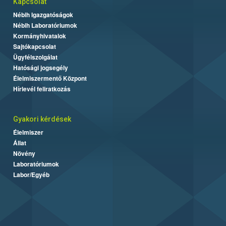
Kapcsolat
Nébih Igazgatóságok
Nébih Laboratóriumok
Kormányhivatalok
Sajtókapcsolat
Ügyfélszolgálat
Hatósági jogsegély
Élelmiszermentő Központ
Hírlevél feliratkozás
Gyakori kérdések
Élelmiszer
Állat
Növény
Laboratóriumok
Labor/Egyéb