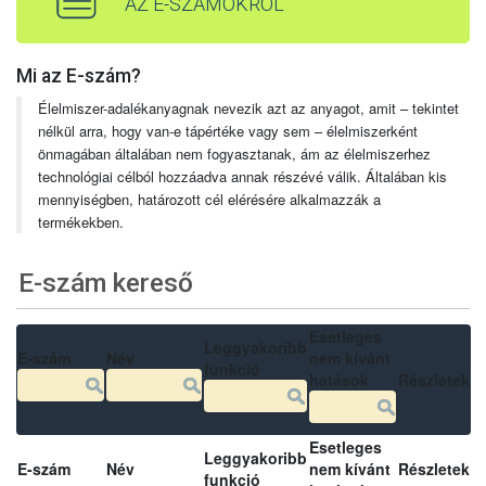
AZ E-SZÁMOKRÓL
Mi az E-szám?
Élelmiszer-adalékanyagnak nevezik azt az anyagot, amit – tekintet
nélkül arra, hogy van-e tápértéke vagy sem – élelmiszerként
önmagában általában nem fogyasztanak, ám az élelmiszerhez
technológiai célból hozzáadva annak részévé válik. Általában kis
mennyiségben, határozott cél elérésére alkalmazzák a
termékekben.
E-szám kereső
Esetleges
Leggyakoribb
E-szám
Név
nem kívánt
funkció
hatások
Részletek
Esetleges
Leggyakoribb
E-szám
Név
nem kívánt
Részletek
funkció