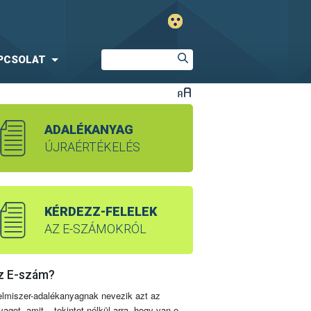
PCSOLAT
ADALÉKANYAG
ÚJRAÉRTÉKELÉS
KÉRDEZZ-FELELEK
AZ E-SZÁMOKRÓL
z E-szám?
elmiszer-adalékanyagnak nevezik azt az
yagot, amit – tekintet nélkül arra, hogy van-e