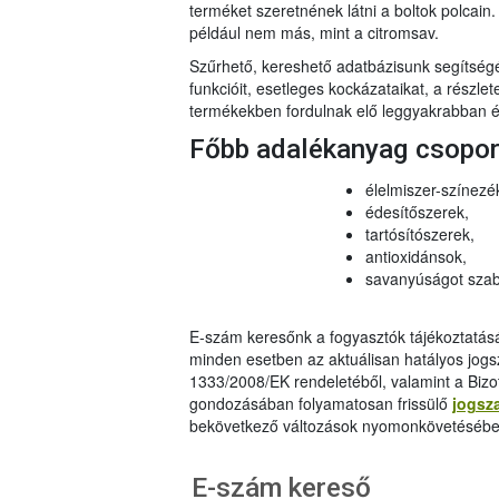
terméket szeretnének látni a boltok polcai
például nem más, mint a citromsav.
Szűrhető, kereshető adatbázisunk segítsé
funkcióit, esetleges kockázataikat, a részlet
termékekben fordulnak elő leggyakrabban és
Főbb adalékanyag csopo
élelmiszer-színezé
édesítőszerek,
tartósítószerek,
antioxidánsok,
savanyúságot szab
E-szám keresőnk a fogyasztók tájékoztatásár
minden esetben az aktuálisan hatályos jog
1333/2008/EK rendeletéből, valamint a Bizo
gondozásában folyamatosan frissülő
jogsz
bekövetkező változások nyomonkövetésébe
E-szám kereső