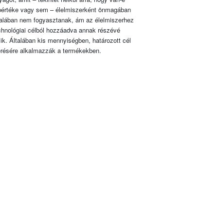
pértéke vagy sem – élelmiszerként önmagában
talában nem fogyasztanak, ám az élelmiszerhez
chnológiai célból hozzáadva annak részévé
lik. Általában kis mennyiségben, határozott cél
érésére alkalmazzák a termékekben.