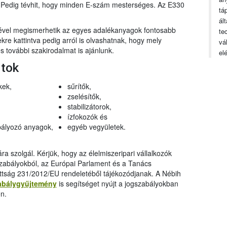
n. Pedig tévhit, hogy minden E-szám mesterséges. Az E330
tá
ál
gével megismerhetik az egyes adalékanyagok fontosabb
te
ekre kattintva pedig arról is olvashatnak, hogy mely
vá
 további szakirodalmat is ajánlunk.
el
rtok
kek,
sűrítők,
zselésítők,
stabilizátorok,
ízfokozók és
ályozó anyagok,
egyéb vegyületek.
a szolgál. Kérjük, hogy az élelmiszeripari vállalkozók
szabályokból, az Európai Parlament és a Tanács
ttság 231/2012/EU rendeletéből tájékozódjanak. A Nébih
abálygyűjtemény
is segítséget nyújt a jogszabályokban
n.