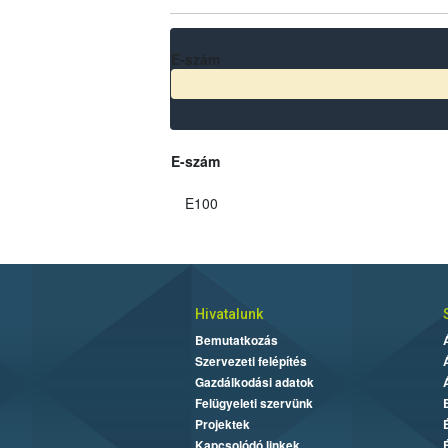
E-szám
E-szám
E100
Hivatalunk
Bemutatkozás
Szervezeti felépítés
Gazdálkodási adatok
Felügyeleti szervünk
Projektek
Kapcsolódó linkek