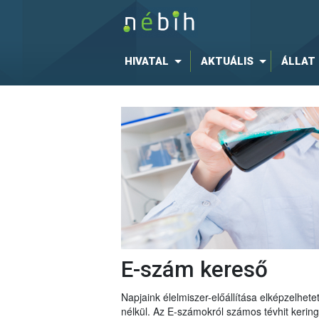
HIVATAL
AKTUÁLIS
ÁLLAT
E-szám kereső
Napjaink élelmiszer-előállítása elképzelhe
nélkül. Az E-számokról számos tévhit keri