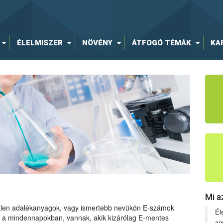
ÉLELMISZER
NÖVÉNY
ÁTFOGÓ TÉMÁK
KA
Mi a
tetlen adalékanyagok, vagy ismertebb nevükön E-számok
Él
ng a mindennapokban, vannak, akik kizárólag E-mentes
an