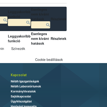
Esetleges
Leggyakoribb
nem kívánt
funkció
hatások
Részletek
Esetleges
Leggyakoribb
nem kívánt
Részletek
funkció
hatások
min
Színezék
Cookie beállítások
Kapcsolat
Nébih Igazgatóságok
Nébih Laboratóriumok
Kormányhivatalok
Sajtókapcsolat
Ügyfélszolgálat
Hatósági jogsegély