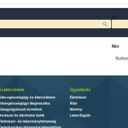
Név
Név
Kurku
Szakterületek
Ügyintézés
Állat-egészségügy és állatvédelem
Élelmiszer
Állategészségügyi diagnosztika
Állat
Állatgyógyászati termékek
Növény
Borászat és alkoholos italok
Labor/Egyéb
Élelmiszer- és takarmánybiztonság
Élelmiszerlánc-biztonsági laborhálózat