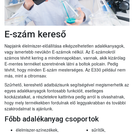
E-szám kereső
Napjaink élelmiszer-előállítása elképzelhetetlen adalékanyagok,
vagy ismertebb nevükön E-számok nélkül. Az E-számokról
számos tévhit kering a mindennapokban, vannak, akik kizárólag
E-mentes terméket szeretnének látni a boltok polcain. Pedig
tévhit, hogy minden E-szám mesterséges. Az E330 például nem
más, mint a citromsav.
Szűrhető, kereshető adatbázisunk segítségével megismerhetik az
egyes adalékanyagok fontosabb funkcióit, esetleges
kockázataikat, a részletekre kattintva pedig arról is olvashatnak,
hogy mely termékekben fordulnak elő leggyakrabban és további
szakirodalmat is ajánlunk.
Főbb adalékanyag csoportok
élelmiszer-színezékek,
sűrítők,