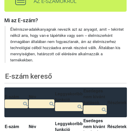
AZ E-SZÁMOKRÓL
Mi az E-szám?
Élelmiszer-adalékanyagnak nevezik azt az anyagot, amit – tekintet
nélkül arra, hogy van-e tápértéke vagy sem – élelmiszerként
önmagában általában nem fogyasztanak, ám az élelmiszerhez
technológiai célból hozzáadva annak részévé válik. Általában kis
mennyiségben, határozott cél elérésére alkalmazzák a
termékekben.
E-szám kereső
Esetleges
Leggyakoribb
E-szám
Név
nem kívánt
funkció
hatások
Részletek
Esetleges
Leggyakoribb
E-szám
Név
nem kívánt
Részletek
funkció