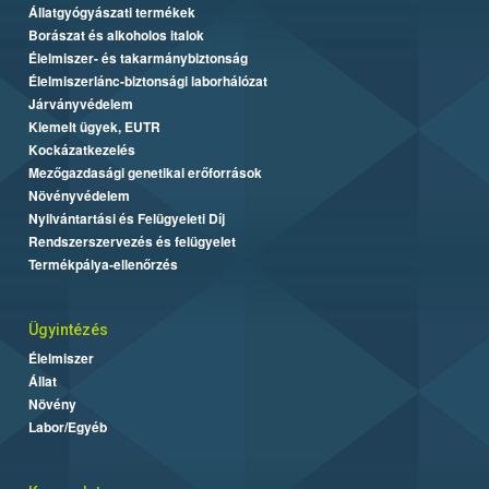
Állatgyógyászati termékek
Borászat és alkoholos italok
Élelmiszer- és takarmánybiztonság
Élelmiszerlánc-biztonsági laborhálózat
Járványvédelem
Kiemelt ügyek, EUTR
Kockázatkezelés
Mezőgazdasági genetikai erőforrások
Növényvédelem
Nyilvántartási és Felügyeleti Díj
Rendszerszervezés és felügyelet
Termékpálya-ellenőrzés
Ügyintézés
Élelmiszer
Állat
Növény
Labor/Egyéb