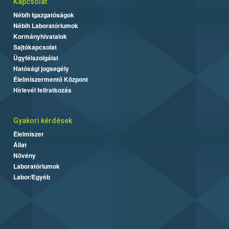
Kapcsolat
Nébih Igazgatóságok
Nébih Laboratóriumok
Kormányhivatalok
Sajtókapcsolat
Ügyfélszolgálat
Hatósági jogsegély
Élelmiszermentő Központ
Hírlevél feliratkozás
Gyakori kérdések
Élelmiszer
Állat
Növény
Laboratóriumok
Labor/Egyéb