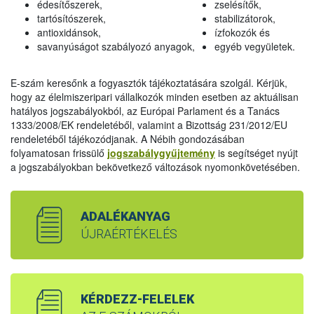
édesítőszerek,
zselésítők,
tartósítószerek,
stabilizátorok,
antioxidánsok,
ízfokozók és
savanyúságot szabályozó anyagok,
egyéb vegyületek.
E-szám keresőnk a fogyasztók tájékoztatására szolgál. Kérjük,
hogy az élelmiszeripari vállalkozók minden esetben az aktuálisan
hatályos jogszabályokból, az Európai Parlament és a Tanács
1333/2008/EK rendeletéből, valamint a Bizottság 231/2012/EU
rendeletéből tájékozódjanak. A Nébih gondozásában
folyamatosan frissülő
jogszabálygyűjtemény
is segítséget nyújt
a jogszabályokban bekövetkező változások nyomonkövetésében.
ADALÉKANYAG
ÚJRAÉRTÉKELÉS
KÉRDEZZ-FELELEK