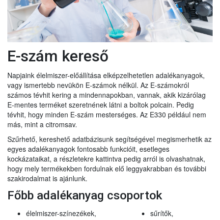
E-szám kereső
Napjaink élelmiszer-előállítása elképzelhetetlen adalékanyagok,
vagy ismertebb nevükön E-számok nélkül. Az E-számokról
számos tévhit kering a mindennapokban, vannak, akik kizárólag
E-mentes terméket szeretnének látni a boltok polcain. Pedig
tévhit, hogy minden E-szám mesterséges. Az E330 például nem
más, mint a citromsav.
Szűrhető, kereshető adatbázisunk segítségével megismerhetik az
egyes adalékanyagok fontosabb funkcióit, esetleges
kockázataikat, a részletekre kattintva pedig arról is olvashatnak,
hogy mely termékekben fordulnak elő leggyakrabban és további
szakirodalmat is ajánlunk.
Főbb adalékanyag csoportok
élelmiszer-színezékek,
sűrítők,