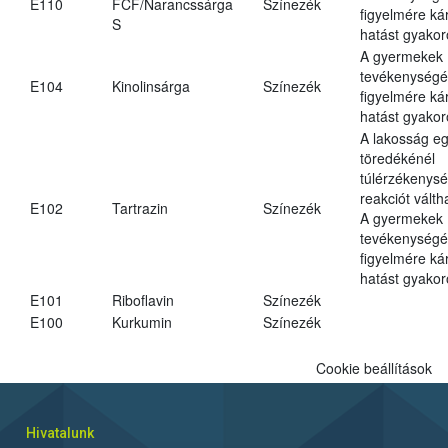
E110
FCF/Narancssárga
Színezék
figyelmére ká
S
hatást gyakor
A gyermekek
tevékenységé
E104
Kinolinsárga
Színezék
figyelmére ká
hatást gyakor
A lakosság eg
töredékénél
túlérzékenysé
reakciót váltha
E102
Tartrazin
Színezék
A gyermekek
tevékenységé
figyelmére ká
hatást gyakor
E101
Riboflavin
Színezék
E100
Kurkumin
Színezék
Cookie beállítások
Hivatalunk