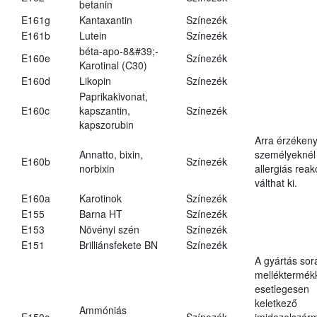
betanin
E161g
Kantaxantin
Színezék
E161b
Lutein
Színezék
béta-apo-8&#39;-
E160e
Színezék
Karotinal (C30)
E160d
Likopin
Színezék
Paprikakivonat,
E160c
kapszantin,
Színezék
kapszorubin
Arra érzéken
Annatto, bixin,
személyeknél
E160b
Színezék
norbixin
allergiás reak
válthat ki.
E160a
Karotinok
Színezék
E155
Barna HT
Színezék
E153
Növényi szén
Színezék
E151
Brilliánsfekete BN
Színezék
A gyártás sor
melléktermék
esetlegesen
keletkező
Ammóniás
E150c
Színezék
imidazolszár