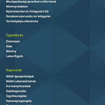
Mezőgazdasági genetikai erőforrások
Növényvédelem
Nyilvántartási és Felügyeleti Díj
Rendszerszervezés és felügyelet
Termékpálya-ellenőrzés
Ügyintézés
Élelmiszer
Állat
Növény
Labor/Egyéb
Kapcsolat
Nébih Igazgatóságok
Nébih Laboratóriumok
Kormányhivatalok
Sajtókapcsolat
Ügyfélszolgálat
Hatósági jogsegély