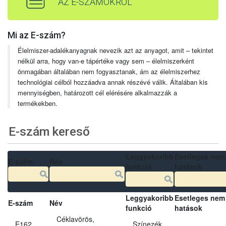
AZ E-SZÁMOKRÓL
Mi az E-szám?
Élelmiszer-adalékanyagnak nevezik azt az anyagot, amit – tekintet
nélkül arra, hogy van-e tápértéke vagy sem – élelmiszerként
önmagában általában nem fogyasztanak, ám az élelmiszerhez
technológiai célból hozzáadva annak részévé válik. Általában kis
mennyiségben, határozott cél elérésére alkalmazzák a
termékekben.
E-szám kereső
Leggyakoribb
Esetleges nem
E-szám
Név
funkció
hatások
Leggyakoribb
Esetleges nem
E-szám
Név
funkció
hatások
Céklavörös,
E162
Színezék