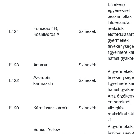
Érzékeny
egyéneknél
beszámoltak
intolerancia
Ponceau 4R,
reakciók
E124
Színezék
Kosnilvörös A
előfordulásáró
gyermekek
tevékenységé
figyelmére ká
hatást gyakor
E123
Amarant
Színezék
A gyermekek
Azorubin,
tevékenységé
E122
Színezék
karmazsin
figyelmére ká
hatást gyakor
Arra érzéken
embereknél
E120
Kárminsav, kármin
Színezék
allergiás
reakciókat vál
ki.
A gyermekek
Sunset Yellow
tevékenységé