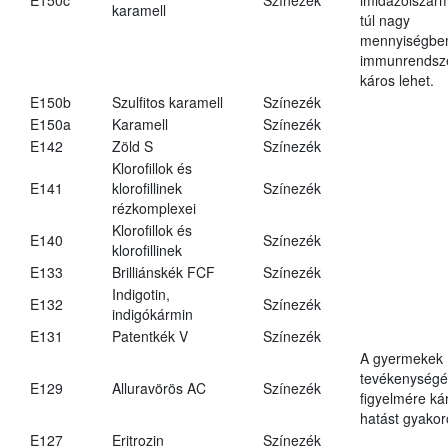
karamell
túl nagy
mennyiségbe
immunrendsz
káros lehet.
E150b
Szulfitos karamell
Színezék
E150a
Karamell
Színezék
E142
Zöld S
Színezék
Klorofillok és
E141
klorofillinek
Színezék
rézkomplexei
Klorofillok és
E140
Színezék
klorofillinek
E133
Brilliánskék FCF
Színezék
Indigotin,
E132
Színezék
indigókármin
E131
Patentkék V
Színezék
A gyermekek
tevékenységé
E129
Alluravörös AC
Színezék
figyelmére ká
hatást gyakor
E127
Eritrozin
Színezék