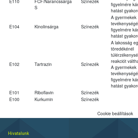
E110
FCF/Narancssárga
Színezék
figyelmére ká
S
hatást gyakor
A gyermekek
tevékenységé
E104
Kinolinsárga
Színezék
figyelmére ká
hatást gyakor
A lakosság eg
töredékénél
túlérzékenysé
reakciót váltha
E102
Tartrazin
Színezék
A gyermekek
tevékenységé
figyelmére ká
hatást gyakor
E101
Riboflavin
Színezék
E100
Kurkumin
Színezék
Cookie beállítások
Hivatalunk