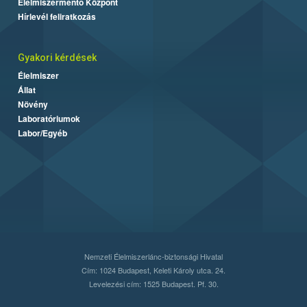
Élelmiszermentő Központ
Hírlevél feliratkozás
Gyakori kérdések
Élelmiszer
Állat
Növény
Laboratóriumok
Labor/Egyéb
Nemzeti Élelmiszerlánc-biztonsági Hivatal
Cím: 1024 Budapest, Keleti Károly utca. 24.
Levelezési cím: 1525 Budapest. Pf. 30.