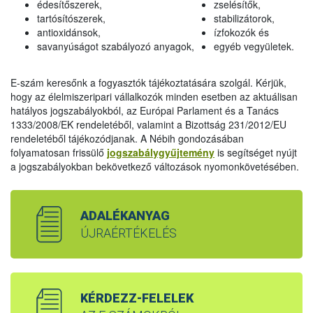
édesítőszerek,
zselésítők,
tartósítószerek,
stabilizátorok,
antioxidánsok,
ízfokozók és
savanyúságot szabályozó anyagok,
egyéb vegyületek.
E-szám keresőnk a fogyasztók tájékoztatására szolgál. Kérjük,
hogy az élelmiszeripari vállalkozók minden esetben az aktuálisan
hatályos jogszabályokból, az Európai Parlament és a Tanács
1333/2008/EK rendeletéből, valamint a Bizottság 231/2012/EU
rendeletéből tájékozódjanak. A Nébih gondozásában
folyamatosan frissülő
jogszabálygyűjtemény
is segítséget nyújt
a jogszabályokban bekövetkező változások nyomonkövetésében.
ADALÉKANYAG
ÚJRAÉRTÉKELÉS
KÉRDEZZ-FELELEK