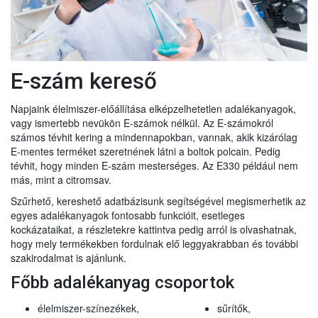
E-szám kereső
Napjaink élelmiszer-előállítása elképzelhetetlen adalékanyagok,
vagy ismertebb nevükön E-számok nélkül. Az E-számokról
számos tévhit kering a mindennapokban, vannak, akik kizárólag
E-mentes terméket szeretnének látni a boltok polcain. Pedig
tévhit, hogy minden E-szám mesterséges. Az E330 például nem
más, mint a citromsav.
Szűrhető, kereshető adatbázisunk segítségével megismerhetik az
egyes adalékanyagok fontosabb funkcióit, esetleges
kockázataikat, a részletekre kattintva pedig arról is olvashatnak,
hogy mely termékekben fordulnak elő leggyakrabban és további
szakirodalmat is ajánlunk.
Főbb adalékanyag csoportok
élelmiszer-színezékek,
sűrítők,