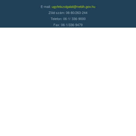
E-mail:
ugyfelszolgalat@nebih.gov.hu
Zöld szám: 06-80/263-244
Telefon: 06-1/ 336-9000
Fax: 06-1/336-9479