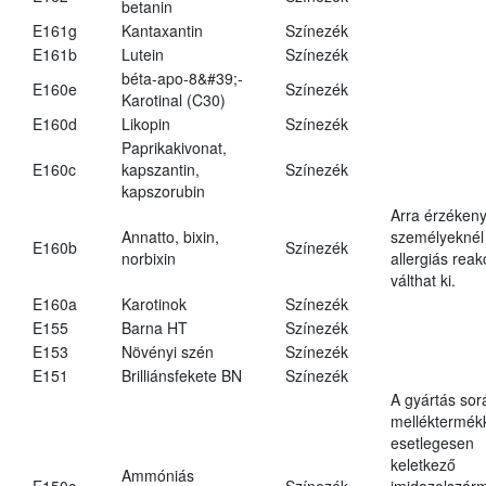
betanin
E161g
Kantaxantin
Színezék
E161b
Lutein
Színezék
béta-apo-8&#39;-
E160e
Színezék
Karotinal (C30)
E160d
Likopin
Színezék
Paprikakivonat,
E160c
kapszantin,
Színezék
kapszorubin
Arra érzéken
Annatto, bixin,
személyeknél
E160b
Színezék
norbixin
allergiás reak
válthat ki.
E160a
Karotinok
Színezék
E155
Barna HT
Színezék
E153
Növényi szén
Színezék
E151
Brilliánsfekete BN
Színezék
A gyártás sor
melléktermék
esetlegesen
keletkező
Ammóniás
E150c
Színezék
imidazolszár