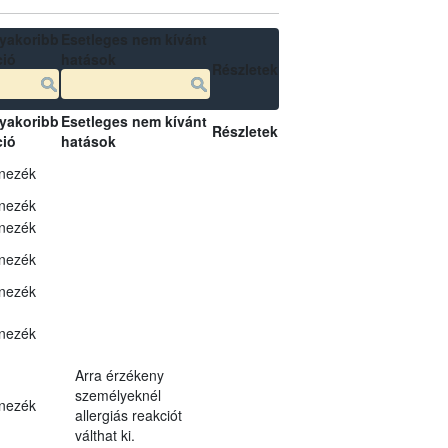
yakoribb
Esetleges nem kívánt
ció
hatások
Részletek
yakoribb
Esetleges nem kívánt
Részletek
ció
hatások
nezék
nezék
nezék
nezék
nezék
nezék
Arra érzékeny
személyeknél
nezék
allergiás reakciót
válthat ki.