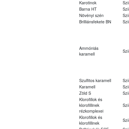
Karotinok
Szí
Barna HT
Szí
Növényi szén
Szí
Brilliánsfekete BN
Szí
Ammóniás
Szí
karamell
Szulfitos karamell
Szí
Karamell
Szí
Zöld S
Szí
Klorofillok és
klorofillinek
Szí
rézkomplexei
Klorofillok és
Szí
klorofillinek