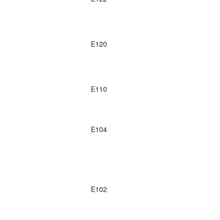
E120
E110
E104
E102