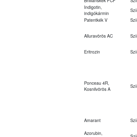
Brilliánskék FCF
Szí
Indigotin,
Szí
indigókármin
Patentkék V
Szí
Alluravörös AC
Szí
Eritrozin
Szí
Ponceau 4R,
Szí
Kosnilvörös A
Amarant
Szí
Azorubin,
Szí