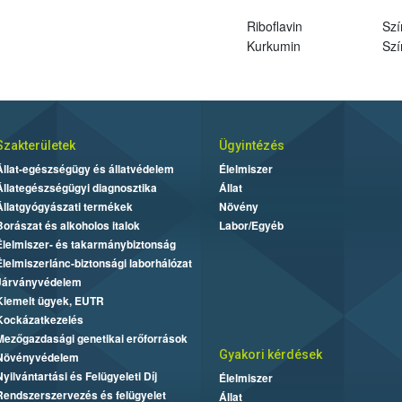
Riboflavin
Szí
Kurkumin
Szí
Szakterületek
Ügyintézés
Állat-egészségügy és állatvédelem
Élelmiszer
Állategészségügyi diagnosztika
Állat
Állatgyógyászati termékek
Növény
Borászat és alkoholos italok
Labor/Egyéb
Élelmiszer- és takarmánybiztonság
Élelmiszerlánc-biztonsági laborhálózat
Járványvédelem
Kiemelt ügyek, EUTR
Kockázatkezelés
Mezőgazdasági genetikai erőforrások
Gyakori kérdések
Növényvédelem
Nyilvántartási és Felügyeleti Díj
Élelmiszer
Rendszerszervezés és felügyelet
Állat