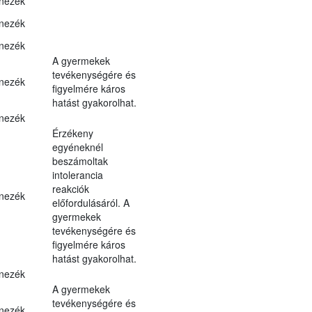
nezék
nezék
nezék
A gyermekek
tevékenységére és
nezék
figyelmére káros
hatást gyakorolhat.
nezék
Érzékeny
egyéneknél
beszámoltak
intolerancia
reakciók
nezék
előfordulásáról. A
gyermekek
tevékenységére és
figyelmére káros
hatást gyakorolhat.
nezék
A gyermekek
tevékenységére és
nezék