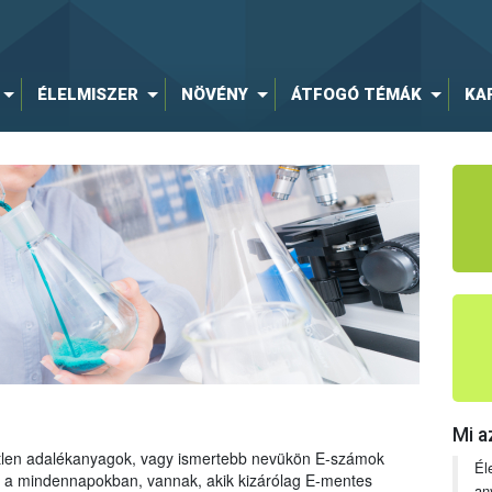
ÉLELMISZER
NÖVÉNY
ÁTFOGÓ TÉMÁK
KA
Mi a
tetlen adalékanyagok, vagy ismertebb nevükön E-számok
Él
ng a mindennapokban, vannak, akik kizárólag E-mentes
an