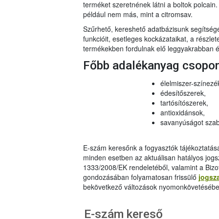
terméket szeretnének látni a boltok polcai
például nem más, mint a citromsav.
Szűrhető, kereshető adatbázisunk segítsé
funkcióit, esetleges kockázataikat, a részlet
termékekben fordulnak elő leggyakrabban és
Főbb adalékanyag csopo
élelmiszer-színezé
édesítőszerek,
tartósítószerek,
antioxidánsok,
savanyúságot szab
E-szám keresőnk a fogyasztók tájékoztatásár
minden esetben az aktuálisan hatályos jog
1333/2008/EK rendeletéből, valamint a Bizo
gondozásában folyamatosan frissülő
jogsz
bekövetkező változások nyomonkövetésébe
E-szám kereső