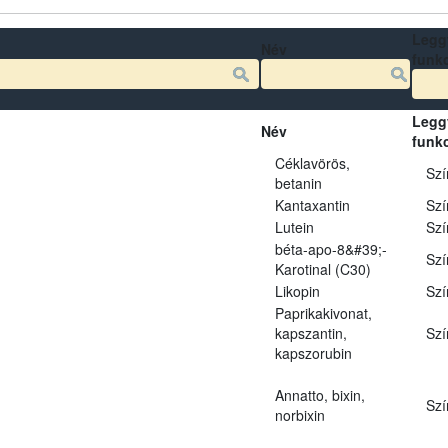
Legg
Név
funk
Legg
Név
funk
Céklavörös,
Szí
betanin
Kantaxantin
Szí
Lutein
Szí
béta-apo-8&#39;-
Szí
Karotinal (C30)
Likopin
Szí
Paprikakivonat,
kapszantin,
Szí
kapszorubin
Annatto, bixin,
Szí
norbixin