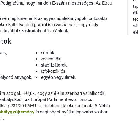
n. Pedig tévhit, hogy minden E-szám mesterséges. Az E330
tá
ál
gével megismerhetik az egyes adalékanyagok fontosabb
te
ekre kattintva pedig arról is olvashatnak, hogy mely
vá
 további szakirodalmat is ajánlunk.
el
rtok
kek,
sűrítők,
zselésítők,
stabilizátorok,
ízfokozók és
ályozó anyagok,
egyéb vegyületek.
a szolgál. Kérjük, hogy az élelmiszeripari vállalkozók
szabályokból, az Európai Parlament és a Tanács
ttság 231/2012/EU rendeletéből tájékozódjanak. A Nébih
abálygyűjtemény
is segítséget nyújt a jogszabályokban
n.