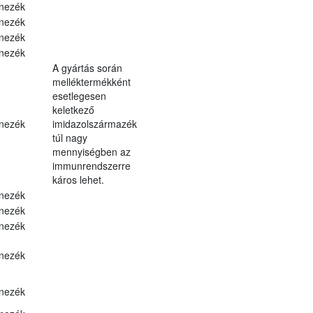
nezék
nezék
nezék
nezék
A gyártás során
melléktermékként
esetlegesen
keletkező
nezék
imidazolszármazék
túl nagy
mennyiségben az
immunrendszerre
káros lehet.
nezék
nezék
nezék
nezék
nezék