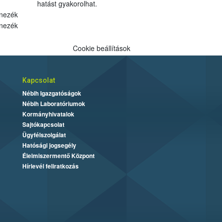
hatást gyakorolhat.
nezék
nezék
Cookie beállítások
Kapcsolat
Nébih Igazgatóságok
Nébih Laboratóriumok
Kormányhivatalok
Sajtókapcsolat
Ügyfélszolgálat
Hatósági jogsegély
Élelmiszermentő Központ
Hírlevél feliratkozás