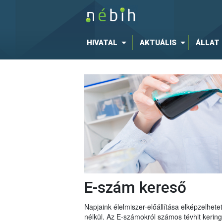
HIVATAL
AKTUÁLIS
ÁLLAT
E-szám kereső
Napjaink élelmiszer-előállítása elképzelhe
nélkül. Az E-számokról számos tévhit keri