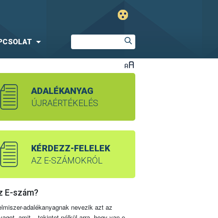
PCSOLAT
ADALÉKANYAG
ÚJRAÉRTÉKELÉS
KÉRDEZZ-FELELEK
AZ E-SZÁMOKRÓL
z E-szám?
elmiszer-adalékanyagnak nevezik azt az
yagot, amit – tekintet nélkül arra, hogy van-e