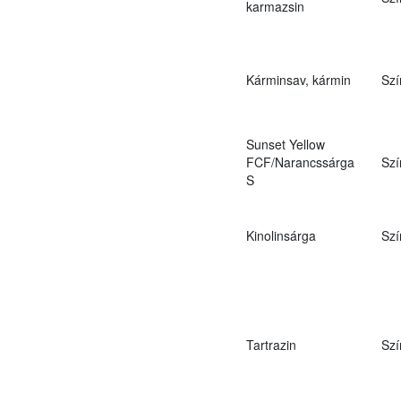
karmazsin
Kárminsav, kármin
Szí
Sunset Yellow
FCF/Narancssárga
Szí
S
Kinolinsárga
Szí
Tartrazin
Szí