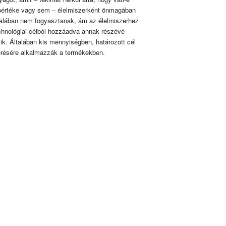
pértéke vagy sem – élelmiszerként önmagában
talában nem fogyasztanak, ám az élelmiszerhez
chnológiai célból hozzáadva annak részévé
lik. Általában kis mennyiségben, határozott cél
érésére alkalmazzák a termékekben.