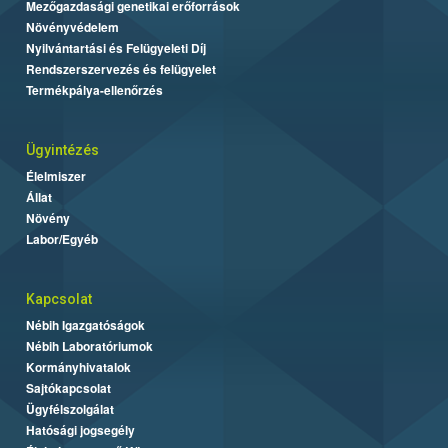
Mezőgazdasági genetikai erőforrások
Növényvédelem
Nyilvántartási és Felügyeleti Díj
Rendszerszervezés és felügyelet
Termékpálya-ellenőrzés
Ügyintézés
Élelmiszer
Állat
Növény
Labor/Egyéb
Kapcsolat
Nébih Igazgatóságok
Nébih Laboratóriumok
Kormányhivatalok
Sajtókapcsolat
Ügyfélszolgálat
Hatósági jogsegély