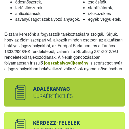
édesítőszerek,
zselésítők,
tartósítószerek,
stabilizátorok,
antioxidánsok,
ízfokozók és
savanyúságot szabályozó anyagok,
egyéb vegyületek.
E-szám keresőnk a fogyasztók tájékoztatására szolgál. Kérjük,
hogy az élelmiszeripari vállalkozók minden esetben az aktuálisan
hatályos jogszabályokból, az Európai Parlament és a Tanács
1333/2008/EK rendeletéből, valamint a Bizottság 231/2012/EU
rendeletéből tájékozódjanak. A Nébih gondozásában
folyamatosan frissülő
jogszabálygyűjtemény
is segítséget nyújt
a jogszabályokban bekövetkező változások nyomonkövetésében.
ADALÉKANYAG
ÚJRAÉRTÉKELÉS
KÉRDEZZ-FELELEK