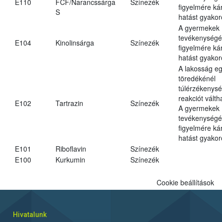
E110
FCF/Narancssárga
Színezék
figyelmére ká
S
hatást gyakor
A gyermekek
tevékenységé
E104
Kinolinsárga
Színezék
figyelmére ká
hatást gyakor
A lakosság eg
töredékénél
túlérzékenysé
reakciót váltha
E102
Tartrazin
Színezék
A gyermekek
tevékenységé
figyelmére ká
hatást gyakor
E101
Riboflavin
Színezék
E100
Kurkumin
Színezék
Cookie beállítások
Hivatalunk