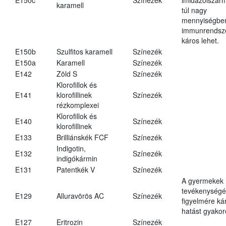
karamell
túl nagy
mennyiségbe
immunrendsz
káros lehet.
E150b
Szulfitos karamell
Színezék
E150a
Karamell
Színezék
E142
Zöld S
Színezék
Klorofillok és
E141
klorofillinek
Színezék
rézkomplexei
Klorofillok és
E140
Színezék
klorofillinek
E133
Brilliánskék FCF
Színezék
Indigotin,
E132
Színezék
indigókármin
E131
Patentkék V
Színezék
A gyermekek
tevékenységé
E129
Alluravörös AC
Színezék
figyelmére ká
hatást gyakor
E127
Eritrozin
Színezék