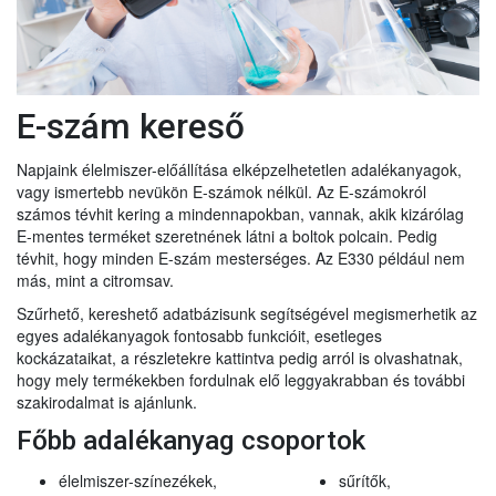
E-szám kereső
Napjaink élelmiszer-előállítása elképzelhetetlen adalékanyagok,
vagy ismertebb nevükön E-számok nélkül. Az E-számokról
számos tévhit kering a mindennapokban, vannak, akik kizárólag
E-mentes terméket szeretnének látni a boltok polcain. Pedig
tévhit, hogy minden E-szám mesterséges. Az E330 például nem
más, mint a citromsav.
Szűrhető, kereshető adatbázisunk segítségével megismerhetik az
egyes adalékanyagok fontosabb funkcióit, esetleges
kockázataikat, a részletekre kattintva pedig arról is olvashatnak,
hogy mely termékekben fordulnak elő leggyakrabban és további
szakirodalmat is ajánlunk.
Főbb adalékanyag csoportok
élelmiszer-színezékek,
sűrítők,