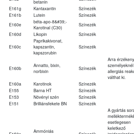
betanin
E161g
Kantaxantin
Színezék
E161b
Lutein
Színezék
béta-apo-8&#39;-
E160e
Színezék
Karotinal (C30)
E160d
Likopin
Színezék
Paprikakivonat,
E160c
kapszantin,
Színezék
kapszorubin
Arra érzéken
Annatto, bixin,
személyeknél
E160b
Színezék
norbixin
allergiás reak
válthat ki.
E160a
Karotinok
Színezék
E155
Barna HT
Színezék
E153
Növényi szén
Színezék
E151
Brilliánsfekete BN
Színezék
A gyártás sor
melléktermék
esetlegesen
keletkező
Ammóniás
E150c
Színezék
imidazolszár