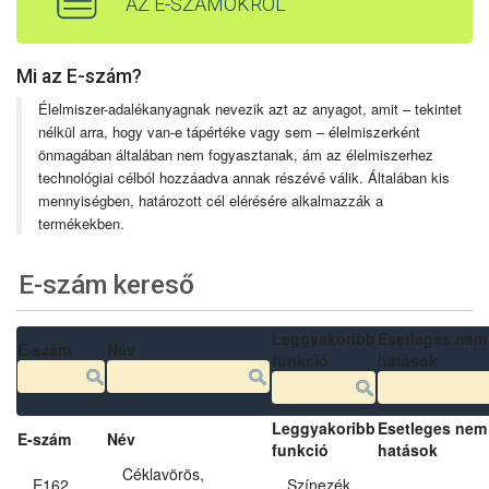
AZ E-SZÁMOKRÓL
Mi az E-szám?
Élelmiszer-adalékanyagnak nevezik azt az anyagot, amit – tekintet
nélkül arra, hogy van-e tápértéke vagy sem – élelmiszerként
önmagában általában nem fogyasztanak, ám az élelmiszerhez
technológiai célból hozzáadva annak részévé válik. Általában kis
mennyiségben, határozott cél elérésére alkalmazzák a
termékekben.
E-szám kereső
Leggyakoribb
Esetleges nem
E-szám
Név
funkció
hatások
Leggyakoribb
Esetleges nem
E-szám
Név
funkció
hatások
Céklavörös,
E162
Színezék