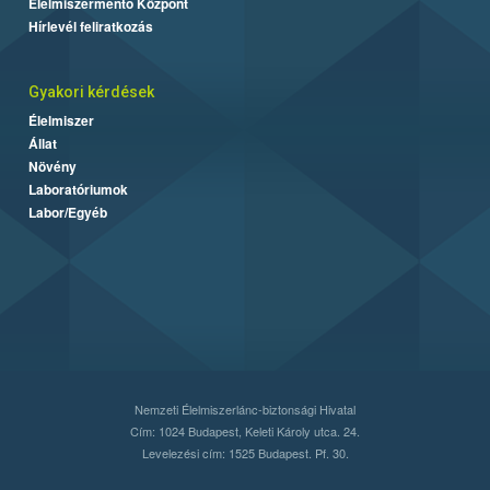
Élelmiszermentő Központ
Hírlevél feliratkozás
Gyakori kérdések
Élelmiszer
Állat
Növény
Laboratóriumok
Labor/Egyéb
Nemzeti Élelmiszerlánc-biztonsági Hivatal
Cím: 1024 Budapest, Keleti Károly utca. 24.
Levelezési cím: 1525 Budapest. Pf. 30.