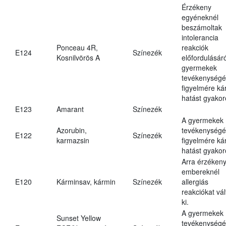
Érzékeny
egyéneknél
beszámoltak
intolerancia
Ponceau 4R,
reakciók
E124
Színezék
Kosnilvörös A
előfordulásáró
gyermekek
tevékenységé
figyelmére ká
hatást gyakor
E123
Amarant
Színezék
A gyermekek
Azorubin,
tevékenységé
E122
Színezék
karmazsin
figyelmére ká
hatást gyakor
Arra érzéken
embereknél
E120
Kárminsav, kármin
Színezék
allergiás
reakciókat vál
ki.
A gyermekek
Sunset Yellow
tevékenységé