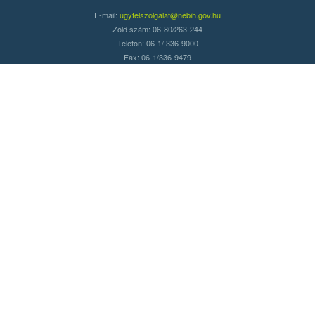
E-mail:
ugyfelszolgalat@nebih.gov.hu
Zöld szám: 06-80/263-244
Telefon: 06-1/ 336-9000
Fax: 06-1/336-9479