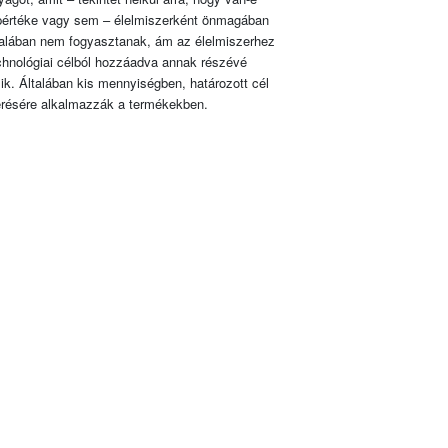
pértéke vagy sem – élelmiszerként önmagában
talában nem fogyasztanak, ám az élelmiszerhez
chnológiai célból hozzáadva annak részévé
lik. Általában kis mennyiségben, határozott cél
érésére alkalmazzák a termékekben.