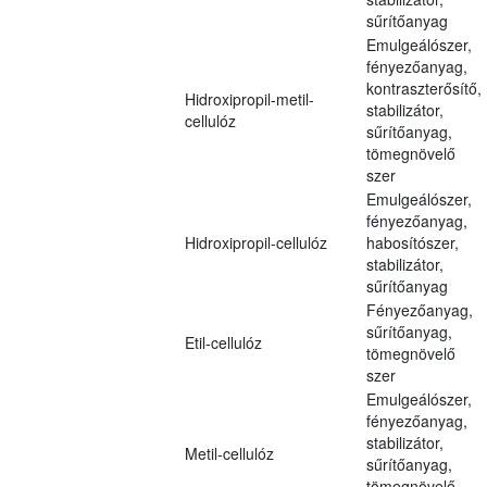
sűrítőanyag
Emulgeálószer,
fényezőanyag,
kontraszterősítő,
Hidroxipropil-metil-
stabilizátor,
cellulóz
sűrítőanyag,
tömegnövelő
szer
Emulgeálószer,
fényezőanyag,
Hidroxipropil-cellulóz
habosítószer,
stabilizátor,
sűrítőanyag
Fényezőanyag,
sűrítőanyag,
Etil-cellulóz
tömegnövelő
szer
Emulgeálószer,
fényezőanyag,
stabilizátor,
Metil-cellulóz
sűrítőanyag,
tömegnövelő