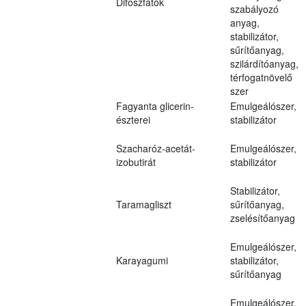
Difoszfátok
szabályozó
anyag,
stabilizátor,
sűrítőanyag,
szilárdítóanyag,
térfogatnövelő
szer
Fagyanta glicerin-
Emulgeálószer,
észterei
stabilizátor
Szacharóz-acetát-
Emulgeálószer,
izobutirát
stabilizátor
Stabilizátor,
Taramagliszt
sűrítőanyag,
zselésítőanyag
Emulgeálószer,
Karayagumi
stabilizátor,
sűrítőanyag
Emulgeálószer,