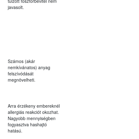
túlzott foszforbevitel nem
javasolt.
Számos (akár
nemkívánatos) anyag
felszívódását
megnövelheti.
Arra érzékeny embereknél
allergiás reakciót okozhat.
Nagyobb mennyiségben
fogyasztva hashajtó
hatású.