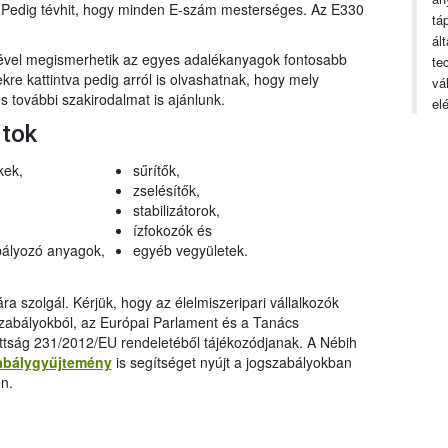
n. Pedig tévhit, hogy minden E-szám mesterséges. Az E330
tá
ál
gével megismerhetik az egyes adalékanyagok fontosabb
te
ekre kattintva pedig arról is olvashatnak, hogy mely
vá
 további szakirodalmat is ajánlunk.
el
rtok
kek,
sűrítők,
zselésítők,
stabilizátorok,
ízfokozók és
ályozó anyagok,
egyéb vegyületek.
a szolgál. Kérjük, hogy az élelmiszeripari vállalkozók
szabályokból, az Európai Parlament és a Tanács
ttság 231/2012/EU rendeletéből tájékozódjanak. A Nébih
abálygyűjtemény
is segítséget nyújt a jogszabályokban
n.