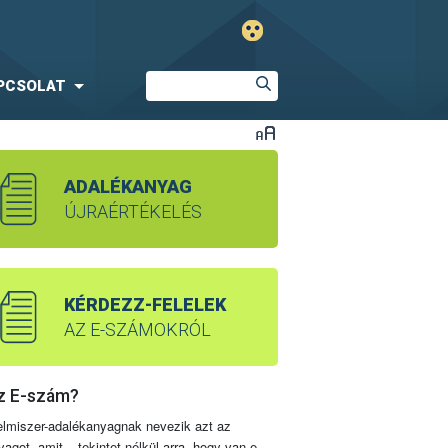
PCSOLAT
ADALÉKANYAG
ÚJRAÉRTÉKELÉS
KÉRDEZZ-FELELEK
AZ E-SZÁMOKRÓL
z E-szám?
elmiszer-adalékanyagnak nevezik azt az
yagot, amit – tekintet nélkül arra, hogy van-e