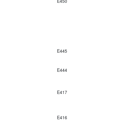
E450
E445
E444
E417
E416