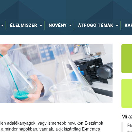
ÉLELMISZER
NÖVÉNY
ÁTFOGÓ TÉMÁK
KA
Mi a
tetlen adalékanyagok, vagy ismertebb nevükön E-számok
Él
ng a mindennapokban, vannak, akik kizárólag E-mentes
an