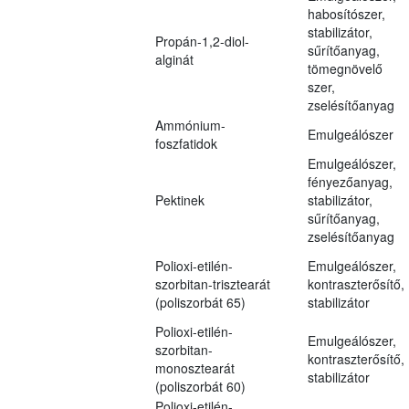
habosítószer,
stabilizátor,
Propán-1,2-diol-
sűrítőanyag,
alginát
tömegnövelő
szer,
zselésítőanyag
Ammónium-
Emulgeálószer
foszfatidok
Emulgeálószer,
fényezőanyag,
Pektinek
stabilizátor,
sűrítőanyag,
zselésítőanyag
Polioxi-etilén-
Emulgeálószer,
szorbitan-trisztearát
kontraszterősítő,
(poliszorbát 65)
stabilizátor
Polioxi-etilén-
Emulgeálószer,
szorbitan-
kontraszterősítő,
monosztearát
stabilizátor
(poliszorbát 60)
Polioxi-etilén-