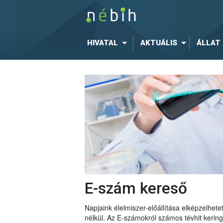
HIVATAL
AKTUÁLIS
ÁLLAT
E-szám kereső
Napjaink élelmiszer-előállítása elképzelhe
nélkül. Az E-számokról számos tévhit keri