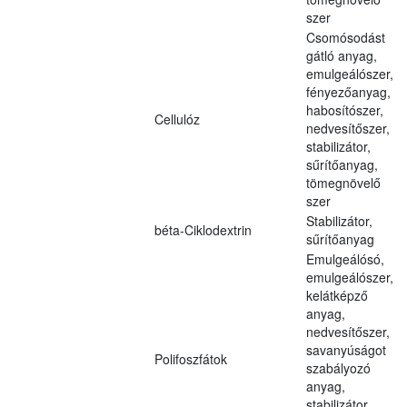
szer
Csomósodást
gátló anyag,
emulgeálószer,
fényezőanyag,
habosítószer,
Cellulóz
nedvesítőszer,
stabilizátor,
sűrítőanyag,
tömegnövelő
szer
Stabilizátor,
béta-Ciklodextrin
sűrítőanyag
Emulgeálósó,
emulgeálószer,
kelátképző
anyag,
nedvesítőszer,
savanyúságot
Polifoszfátok
szabályozó
anyag,
stabilizátor,