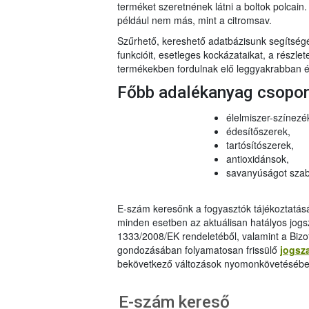
terméket szeretnének látni a boltok polcai
például nem más, mint a citromsav.
Szűrhető, kereshető adatbázisunk segítsé
funkcióit, esetleges kockázataikat, a részlet
termékekben fordulnak elő leggyakrabban és
Főbb adalékanyag csopo
élelmiszer-színezé
édesítőszerek,
tartósítószerek,
antioxidánsok,
savanyúságot szab
E-szám keresőnk a fogyasztók tájékoztatásár
minden esetben az aktuálisan hatályos jog
1333/2008/EK rendeletéből, valamint a Bizo
gondozásában folyamatosan frissülő
jogsz
bekövetkező változások nyomonkövetésébe
E-szám kereső