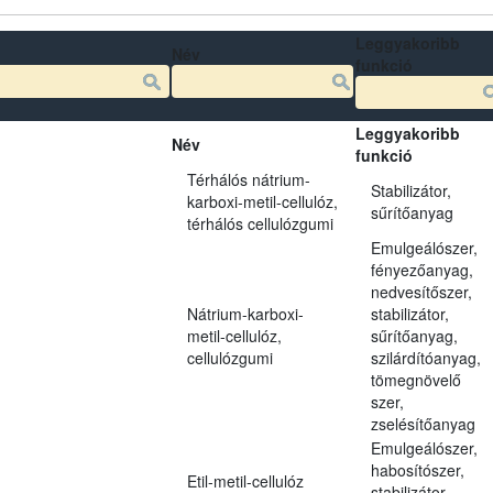
Leggyakoribb
Név
funkció
Leggyakoribb
Név
funkció
Térhálós nátrium-
Stabilizátor,
karboxi-metil-cellulóz,
sűrítőanyag
térhálós cellulózgumi
Emulgeálószer,
fényezőanyag,
nedvesítőszer,
Nátrium-karboxi-
stabilizátor,
metil-cellulóz,
sűrítőanyag,
cellulózgumi
szilárdítóanyag,
tömegnövelő
szer,
zselésítőanyag
Emulgeálószer,
habosítószer,
Etil-metil-cellulóz
stabilizátor,