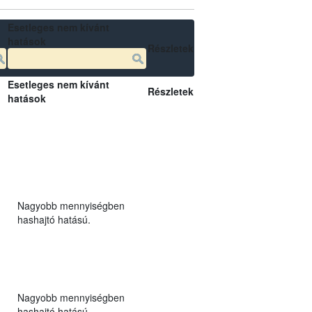
Esetleges nem kívánt
hatások
Részletek
Esetleges nem kívánt
Részletek
hatások
Nagyobb mennyiségben
hashajtó hatású.
Nagyobb mennyiségben
hashajtó hatású.