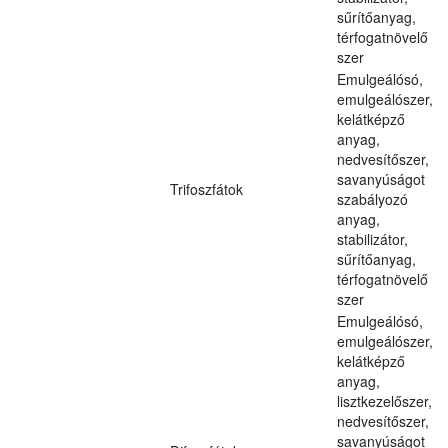
sűrítőanyag,
térfogatnövelő
szer
Emulgeálósó,
emulgeálószer,
kelátképző
anyag,
nedvesítőszer,
savanyúságot
Trifoszfátok
szabályozó
anyag,
stabilizátor,
sűrítőanyag,
térfogatnövelő
szer
Emulgeálósó,
emulgeálószer,
kelátképző
anyag,
lisztkezelőszer,
nedvesítőszer,
savanyúságot