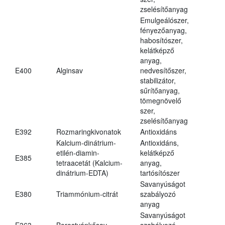
zselésítőanyag
Emulgeálószer,
fényezőanyag,
habosítószer,
kelátképző
anyag,
E400
Alginsav
nedvesítőszer,
stabilizátor,
sűrítőanyag,
tömegnövelő
szer,
zselésítőanyag
E392
Rozmaringkivonatok
Antioxidáns
Kalcium-dinátrium-
Antioxidáns,
etilén-diamin-
kelátképző
E385
tetraacetát (Kalcium-
anyag,
dinátrium-EDTA)
tartósítószer
Savanyúságot
E380
Triammónium-citrát
szabályozó
anyag
Savanyúságot
E363
Borostyánkősav
szabályozó