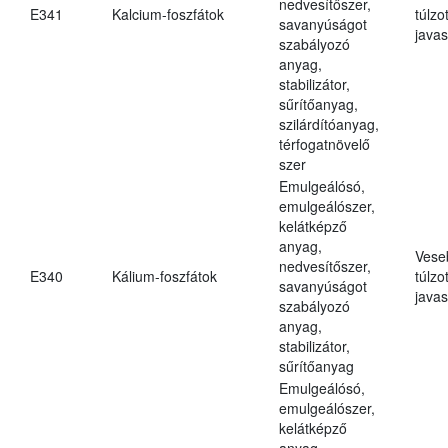
nedvesítőszer,
E341
Kalcium-foszfátok
túlzo
savanyúságot
javas
szabályozó
anyag,
stabilizátor,
sűrítőanyag,
szilárdítóanyag,
térfogatnövelő
szer
Emulgeálósó,
emulgeálószer,
kelátképző
anyag,
Vese
nedvesítőszer,
E340
Kálium-foszfátok
túlzo
savanyúságot
javas
szabályozó
anyag,
stabilizátor,
sűrítőanyag
Emulgeálósó,
emulgeálószer,
kelátképző
anyag,