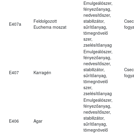
Emulgeálószer,
fényezőanyag,
nedvesítőszer,
Feldolgozott
stabilizátor,
Csec
E407a
Euchema moszat
sűrítőanyag,
fogya
tömegnövelő
szer,
zselésítőanyag
Emulgeálószer,
fényezőanyag,
nedvesítőszer,
stabilizátor,
Csec
E407
Karragén
sűrítőanyag,
fogya
tömegnövelő
szer,
zselésítőanyag
Emulgeálószer,
fényezőanyag,
nedvesítőszer,
stabilizátor,
E406
Agar
sűrítőanyag,
tömegnövelő