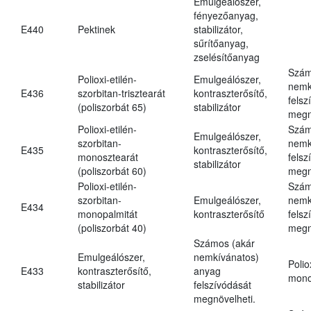
Emulgeálószer,
fényezőanyag,
E440
Pektinek
stabilizátor,
sűrítőanyag,
zselésítőanyag
Szám
Polioxi-etilén-
Emulgeálószer,
nemk
E436
szorbitan-trisztearát
kontraszterősítő,
felsz
(poliszorbát 65)
stabilizátor
megn
Polioxi-etilén-
Szám
Emulgeálószer,
szorbitan-
nemk
E435
kontraszterősítő,
monosztearát
felsz
stabilizátor
(poliszorbát 60)
megn
Polioxi-etilén-
Szám
szorbitan-
Emulgeálószer,
nemk
E434
monopalmitát
kontraszterősítő
felsz
(poliszorbát 40)
megn
Számos (akár
Emulgeálószer,
nemkívánatos)
Polio
E433
kontraszterősítő,
anyag
mono
stabilizátor
felszívódását
megnövelheti.