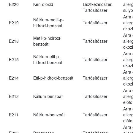
E220
Kén-dioxid
Lisztkezelőszer,
aller
Tartósítószer
súlyo
Arra
Nátrium-metil-p-
E219
Tartósítószer
aller
hidroxi-benzoát
okoz
Arra
Metil-p-hidroxi-
E218
Tartósítószer
aller
benzoát
okoz
Arra
Nátrium-etil-p-
E215
Tartósítószer
aller
hidroxi-benzoát
okoz
Arra
E214
Etil-p-hidroxi-benzoát
Tartósítószer
aller
okoz
Arra
E212
Kálium-benzoát
Tartósítószer
aller
előfo
Arra
E211
Nátrium-benzoát
Tartósítószer
aller
előfo
Arra
E210
Benzoesav
Tartósítószer
aller