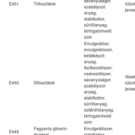
savanyúságot
E451
Trifoszfátok
túlzo
szabályozó
javas
anyag,
stabilizátor,
sűrítőanyag,
térfogatnövelő
szer
Emulgeálósó,
emulgeálószer,
kelátképző
anyag,
lisztkezelőszer,
nedvesítőszer,
Vese
savanyúságot
E450
Difoszfátok
túlzo
szabályozó
javas
anyag,
stabilizátor,
sűrítőanyag,
szilárdítóanyag,
térfogatnövelő
szer
Fagyanta glicerin-
Emulgeálószer,
E445
észterei
stabilizátor