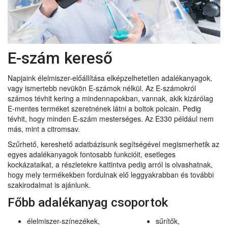
E-szám kereső
Napjaink élelmiszer-előállítása elképzelhetetlen adalékanyagok,
vagy ismertebb nevükön E-számok nélkül. Az E-számokról
számos tévhit kering a mindennapokban, vannak, akik kizárólag
E-mentes terméket szeretnének látni a boltok polcain. Pedig
tévhit, hogy minden E-szám mesterséges. Az E330 például nem
más, mint a citromsav.
Szűrhető, kereshető adatbázisunk segítségével megismerhetik az
egyes adalékanyagok fontosabb funkcióit, esetleges
kockázataikat, a részletekre kattintva pedig arról is olvashatnak,
hogy mely termékekben fordulnak elő leggyakrabban és további
szakirodalmat is ajánlunk.
Főbb adalékanyag csoportok
élelmiszer-színezékek,
sűrítők,