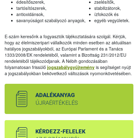
édesítőszerek,
zselésítők,
tartósítószerek,
stabilizátorok,
antioxidánsok,
ízfokozók és
savanyúságot szabályozó anyagok,
egyéb vegyületek.
E-szám keresőnk a fogyasztók tájékoztatására szolgál. Kérjük,
hogy az élelmiszeripari vállalkozók minden esetben az aktuálisan
hatályos jogszabályokból, az Európai Parlament és a Tanács
1333/2008/EK rendeletéből, valamint a Bizottság 231/2012/EU
rendeletéből tájékozódjanak. A Nébih gondozásában
folyamatosan frissülő
jogszabálygyűjtemény
is segítséget nyújt
a jogszabályokban bekövetkező változások nyomonkövetésében.
ADALÉKANYAG
ÚJRAÉRTÉKELÉS
KÉRDEZZ-FELELEK