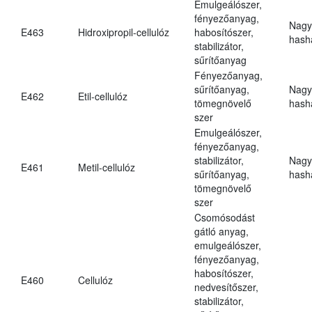
Emulgeálószer,
fényezőanyag,
Nagy
E463
Hidroxipropil-cellulóz
habosítószer,
hasha
stabilizátor,
sűrítőanyag
Fényezőanyag,
sűrítőanyag,
Nagy
E462
Etil-cellulóz
tömegnövelő
hasha
szer
Emulgeálószer,
fényezőanyag,
stabilizátor,
Nagy
E461
Metil-cellulóz
sűrítőanyag,
hasha
tömegnövelő
szer
Csomósodást
gátló anyag,
emulgeálószer,
fényezőanyag,
habosítószer,
E460
Cellulóz
nedvesítőszer,
stabilizátor,