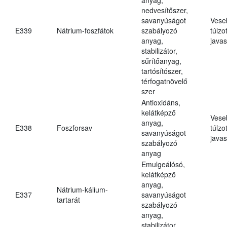
nedvesítőszer,
savanyúságot
Vese
E339
Nátrium-foszfátok
szabályozó
túlzo
anyag,
javas
stabilizátor,
sűrítőanyag,
tartósítószer,
térfogatnövelő
szer
Antioxidáns,
kelátképző
Vese
anyag,
E338
Foszforsav
túlzo
savanyúságot
javas
szabályozó
anyag
Emulgeálósó,
kelátképző
anyag,
Nátrium-kálium-
E337
savanyúságot
tartarát
szabályozó
anyag,
stabilizátor