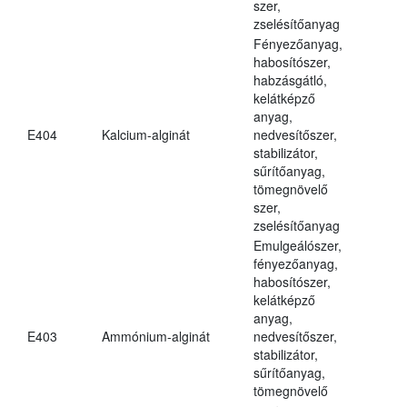
szer,
zselésítőanyag
Fényezőanyag,
habosítószer,
habzásgátló,
kelátképző
anyag,
E404
Kalcium-alginát
nedvesítőszer,
stabilizátor,
sűrítőanyag,
tömegnövelő
szer,
zselésítőanyag
Emulgeálószer,
fényezőanyag,
habosítószer,
kelátképző
anyag,
E403
Ammónium-alginát
nedvesítőszer,
stabilizátor,
sűrítőanyag,
tömegnövelő