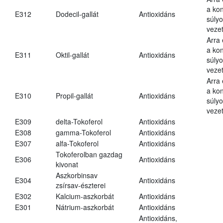
a kon
E312
Dodecil-gallát
Antioxidáns
súly
vezet
Arra
a kon
E311
Oktil-gallát
Antioxidáns
súly
vezet
Arra
a kon
E310
Propil-gallát
Antioxidáns
súly
vezet
E309
delta-Tokoferol
Antioxidáns
E308
gamma-Tokoferol
Antioxidáns
E307
alfa-Tokoferol
Antioxidáns
Tokoferolban gazdag
E306
Antioxidáns
kivonat
Aszkorbinsav
E304
Antioxidáns
zsírsav-észterei
E302
Kalcium-aszkorbát
Antioxidáns
E301
Nátrium-aszkorbát
Antioxidáns
Antioxidáns,