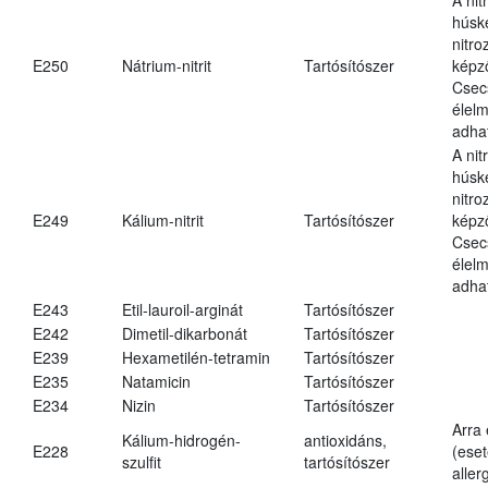
húsk
nitr
E250
Nátrium-nitrit
Tartósítószer
képz
Csec
élel
adha
A nit
húsk
nitr
E249
Kálium-nitrit
Tartósítószer
képz
Csec
élel
adha
E243
Etil-lauroil-arginát
Tartósítószer
E242
Dimetil-dikarbonát
Tartósítószer
E239
Hexametilén-tetramin
Tartósítószer
E235
Natamicin
Tartósítószer
E234
Nizin
Tartósítószer
Arra
Kálium-hidrogén-
antioxidáns,
E228
(eset
szulfit
tartósítószer
aller