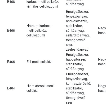
E468
karboxi-metil-cellulóz,
sűrítőanyag
térhálós cellulózgumi
Emulgeálószer,
fényezőanyag,
nedvesítőszer,
Nátrium-karboxi-
stabilizátor,
Nagy
E466
metil-cellulóz,
sűrítőanyag,
hasha
cellulózgumi
szilárdítóanyag,
tömegnövelő
szer,
zselésítőanyag
Emulgeálószer,
habosítószer,
Nagy
E465
Etil-metil-cellulóz
stabilizátor,
hasha
sűrítőanyag
Emulgeálószer,
fényezőanyag,
kontraszterősítő,
Hidroxipropil-metil-
Nagy
E464
stabilizátor,
cellulóz
hasha
sűrítőanyag,
tömegnövelő
szer