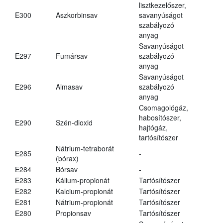
lisztkezelőszer,
E300
Aszkorbinsav
savanyúságot
szabályozó
anyag
Savanyúságot
E297
Fumársav
szabályozó
anyag
Savanyúságot
E296
Almasav
szabályozó
anyag
Csomagológáz,
habosítószer,
E290
Szén-dioxid
hajtógáz,
tartósítószer
Nátrium-tetraborát
E285
-
(bórax)
E284
Bórsav
-
E283
Kálium-propionát
Tartósítószer
E282
Kalcium-propionát
Tartósítószer
E281
Nátrium-propionát
Tartósítószer
E280
Propionsav
Tartósítószer