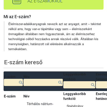
AZ E-SZÁMOKRÓL
Mi az E-szám?
Élelmiszer-adalékanyagnak nevezik azt az anyagot, amit – tekintet
nélkül arra, hogy van-e tápértéke vagy sem – élelmiszerként
önmagában általában nem fogyasztanak, ám az élelmiszerhez
technológiai célból hozzáadva annak részévé válik. Általában kis
mennyiségben, határozott cél elérésére alkalmazzák a
termékekben.
E-szám kereső
Leggyakoribb
Esetle
E-szám
Név
funkció
hatás
Leggyakoribb
Esetle
E-szám
Név
funkció
hatás
Térhálós nátrium-
Stabilizátor,