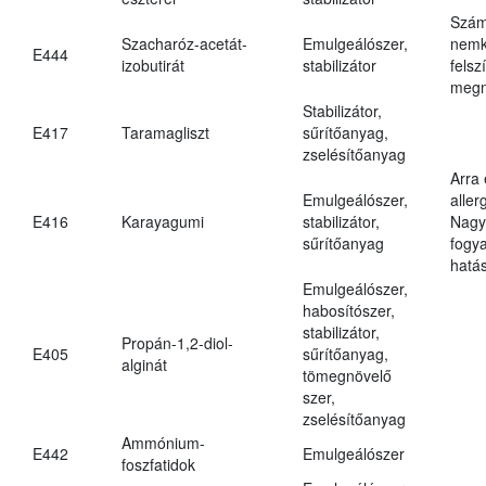
Szám
Szacharóz-acetát-
Emulgeálószer,
nemk
E444
izobutirát
stabilizátor
felsz
megn
Stabilizátor,
E417
Taramagliszt
sűrítőanyag,
zselésítőanyag
Arra
Emulgeálószer,
aller
E416
Karayagumi
stabilizátor,
Nagy
sűrítőanyag
fogy
hatá
Emulgeálószer,
habosítószer,
stabilizátor,
Propán-1,2-diol-
E405
sűrítőanyag,
alginát
tömegnövelő
szer,
zselésítőanyag
Ammónium-
E442
Emulgeálószer
foszfatidok