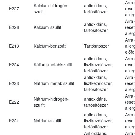
Arra
Kalcium-hidrogén-
antioxidáns,
E227
(eset
szulfit
tartósítószer
aller
Arra
antioxidáns,
E226
Kalcium-szulfit
(eset
tartósítószer
aller
Arra
E213
Kalcium-benzoát
Tartósítószer
aller
előfo
antioxidáns,
Arra
E224
Kálium-metabiszulfit
lisztkezelőszer,
(eset
tartósítószer
aller
antioxidáns,
Arra
E223
Nátrium-metabiszulfit
lisztkezelőszer,
(eset
tartósítószer
aller
Arra
Nátrium-hidrogén-
antioxidáns,
E222
(eset
szulfit
tartósítószer
aller
antioxidáns,
Arra
E221
Nátrium-szulfit
lisztkezelőszer,
(eset
tartósítószer
aller
Antioxidáns,
Arra