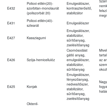
Szám
Polioxi-etilén(20)-
Emulgeálószer,
nemk
E432
szorbitan-monolaurát
kontraszterősítő,
felsz
(poliszorbát 20)
stabilizátor
megn
Polioxi-etilén(40)-
E431
Emulgeálószer
sztearát
Emulgeálószer,
stabilizátor,
E427
Kassziagumi
sűrítőanyag,
zselésítőanyag
Csomósodást
Mive
gátló anyag,
tarta
E426
Szója-hemicellulóz
emulgeálószer,
az ar
stabilizátor,
szem
sűrítőanyag
okoz
Emulgeálószer,
fényezőanyag,
Nagy
nedvesítőszer,
E425
Konjak
fogy
stabilizátor,
hatá
sűrítőanyag,
zselésítőanyag
Oktenil-