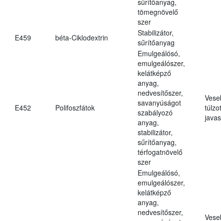
sűrítőanyag,
tömegnövelő
szer
Stabilizátor,
E459
béta-Ciklodextrin
sűrítőanyag
Emulgeálósó,
emulgeálószer,
kelátképző
anyag,
nedvesítőszer,
Vese
savanyúságot
E452
Polifoszfátok
túlzo
szabályozó
javas
anyag,
stabilizátor,
sűrítőanyag,
térfogatnövelő
szer
Emulgeálósó,
emulgeálószer,
kelátképző
anyag,
nedvesítőszer,
Vese