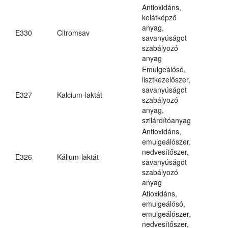
Antioxidáns,
kelátképző
anyag,
E330
Citromsav
savanyúságot
szabályozó
anyag
Emulgeálósó,
lisztkezelőszer,
savanyúságot
E327
Kalcium-laktát
szabályozó
anyag,
szilárdítóanyag
Antioxidáns,
emulgeálószer,
nedvesítőszer,
E326
Kálium-laktát
savanyúságot
szabályozó
anyag
Atioxidáns,
emulgeálósó,
emulgeálószer,
nedvesítőszer,