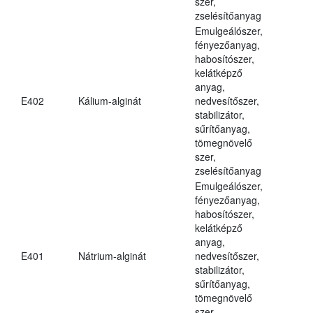
szer,
zselésítőanyag
Emulgeálószer,
fényezőanyag,
habosítószer,
kelátképző
anyag,
E402
Kálium-alginát
nedvesítőszer,
stabilizátor,
sűrítőanyag,
tömegnövelő
szer,
zselésítőanyag
Emulgeálószer,
fényezőanyag,
habosítószer,
kelátképző
anyag,
E401
Nátrium-alginát
nedvesítőszer,
stabilizátor,
sűrítőanyag,
tömegnövelő
szer,