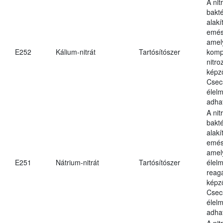
A nit
bakté
alakí
emés
amely
E252
Kálium-nitrát
Tartósítószer
komp
nitr
képz
Csec
élel
adha
A nit
bakté
alakí
emés
amel
E251
Nátrium-nitrát
Tartósítószer
élel
reag
képz
Csec
élel
adha
A nit