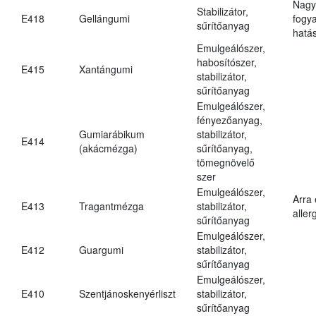
Nagy
Stabilizátor,
E418
Gellángumi
fogy
sűrítőanyag
hatá
Emulgeálószer,
habosítószer,
E415
Xantángumi
stabilizátor,
sűrítőanyag
Emulgeálószer,
fényezőanyag,
Gumiarábikum
stabilizátor,
E414
(akácmézga)
sűrítőanyag,
tömegnövelő
szer
Emulgeálószer,
Arra
E413
Tragantmézga
stabilizátor,
aller
sűrítőanyag
Emulgeálószer,
E412
Guargumi
stabilizátor,
sűrítőanyag
Emulgeálószer,
E410
Szentjánoskenyérliszt
stabilizátor,
sűrítőanyag