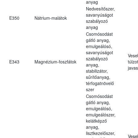
anyag
Nedvesítőszer,
savanyúságot
E350
Nátrium-malátok
szabályozó
anyag
Csomósodást
gátló anyag,
emulgeálósó,
savanyúságot
Vese
szabályozó
E343
Magnézium-foszfátok
túlzo
anyag,
javas
stabilizátor,
sűrítőanyag,
térfogatnövelő
szer
Csomósodást
gátló anyag,
emulgeálósó,
emulgeálószer,
kelátképző
anyag,
lisztkezelőszer,
Vese