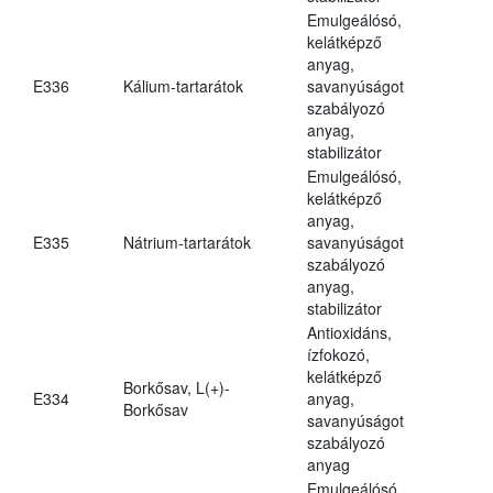
Emulgeálósó,
kelátképző
anyag,
E336
Kálium-tartarátok
savanyúságot
szabályozó
anyag,
stabilizátor
Emulgeálósó,
kelátképző
anyag,
E335
Nátrium-tartarátok
savanyúságot
szabályozó
anyag,
stabilizátor
Antioxidáns,
ízfokozó,
kelátképző
Borkősav, L(+)-
E334
anyag,
Borkősav
savanyúságot
szabályozó
anyag
Emulgeálósó,