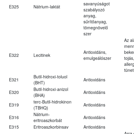
savanyúságot
E325
Nátrium-laktát
szabályozó
anyag,
sűrítőanyag,
tömegnövelő
szer
Az a
menn
Antioxidáns,
beker
E322
Lecitinek
emulgeálószer
tojás
aller
tünet
Butil-hidroxi-toluol
E321
Antioxidáns
(BHT)
Butil-hidroxi-anizol
E320
Antioxidáns
(BHA)
terc-Butil-hidrokinon
E319
Antioxidáns
(TBHQ)
Nátrium-
E316
Antioxidáns
eritroaszkorbát
E315
Eritroaszkorbinsav
Antioxidáns
Arra