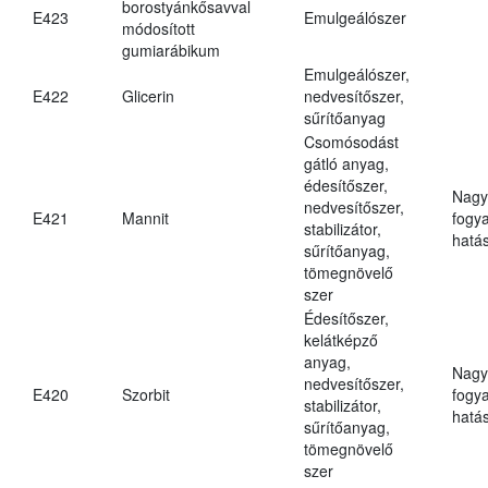
borostyánkősavval
E423
Emulgeálószer
módosított
gumiarábikum
Emulgeálószer,
E422
Glicerin
nedvesítőszer,
sűrítőanyag
Csomósodást
gátló anyag,
édesítőszer,
Nagy
nedvesítőszer,
E421
Mannit
fogy
stabilizátor,
hatá
sűrítőanyag,
tömegnövelő
szer
Édesítőszer,
kelátképző
anyag,
Nagy
nedvesítőszer,
E420
Szorbit
fogy
stabilizátor,
hatá
sűrítőanyag,
tömegnövelő
szer