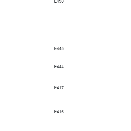
E450
E445
E444
E417
E416