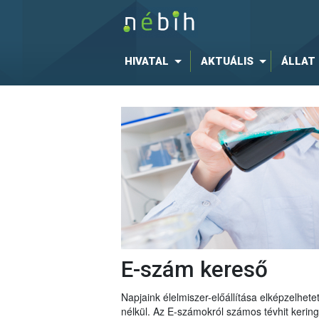
HIVATAL
AKTUÁLIS
ÁLLAT
E-szám kereső
Napjaink élelmiszer-előállítása elképzelhe
nélkül. Az E-számokról számos tévhit keri