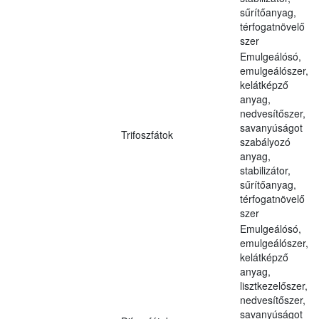
sűrítőanyag,
térfogatnövelő
szer
Emulgeálósó,
emulgeálószer,
kelátképző
anyag,
nedvesítőszer,
savanyúságot
Trifoszfátok
szabályozó
anyag,
stabilizátor,
sűrítőanyag,
térfogatnövelő
szer
Emulgeálósó,
emulgeálószer,
kelátképző
anyag,
lisztkezelőszer,
nedvesítőszer,
savanyúságot