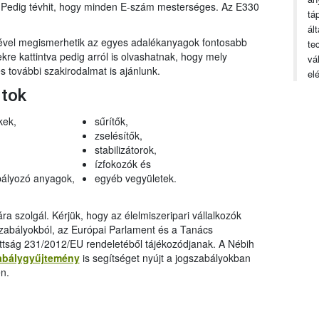
n. Pedig tévhit, hogy minden E-szám mesterséges. Az E330
tá
ál
gével megismerhetik az egyes adalékanyagok fontosabb
te
ekre kattintva pedig arról is olvashatnak, hogy mely
vá
 további szakirodalmat is ajánlunk.
el
rtok
kek,
sűrítők,
zselésítők,
stabilizátorok,
ízfokozók és
ályozó anyagok,
egyéb vegyületek.
a szolgál. Kérjük, hogy az élelmiszeripari vállalkozók
szabályokból, az Európai Parlament és a Tanács
ttság 231/2012/EU rendeletéből tájékozódjanak. A Nébih
abálygyűjtemény
is segítséget nyújt a jogszabályokban
n.