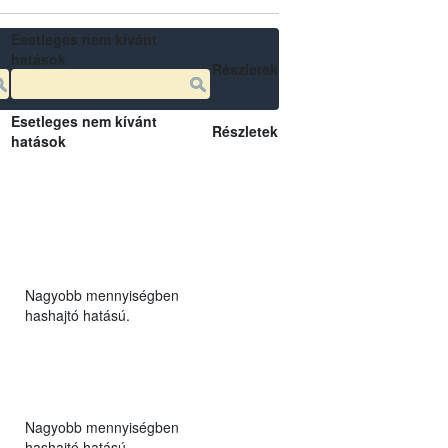
Esetleges nem kívánt
hatások
Részletek
Esetleges nem kívánt
Részletek
hatások
Nagyobb mennyiségben
hashajtó hatású.
Nagyobb mennyiségben
hashajtó hatású.