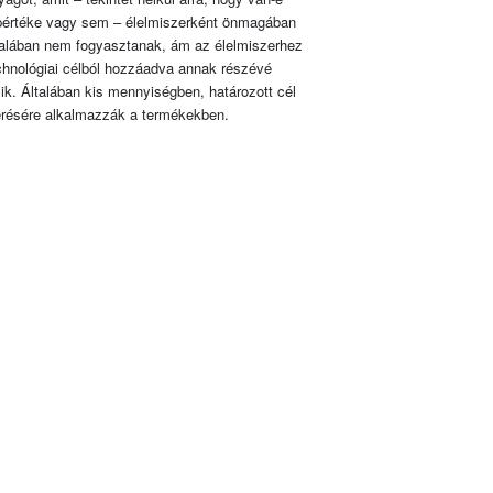
pértéke vagy sem – élelmiszerként önmagában
talában nem fogyasztanak, ám az élelmiszerhez
chnológiai célból hozzáadva annak részévé
lik. Általában kis mennyiségben, határozott cél
érésére alkalmazzák a termékekben.