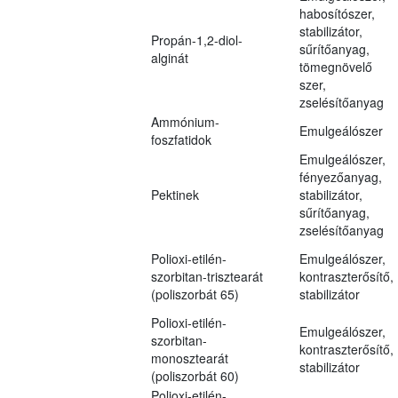
habosítószer,
stabilizátor,
Propán-1,2-diol-
sűrítőanyag,
alginát
tömegnövelő
szer,
zselésítőanyag
Ammónium-
Emulgeálószer
foszfatidok
Emulgeálószer,
fényezőanyag,
Pektinek
stabilizátor,
sűrítőanyag,
zselésítőanyag
Polioxi-etilén-
Emulgeálószer,
szorbitan-trisztearát
kontraszterősítő,
(poliszorbát 65)
stabilizátor
Polioxi-etilén-
Emulgeálószer,
szorbitan-
kontraszterősítő,
monosztearát
stabilizátor
(poliszorbát 60)
Polioxi-etilén-