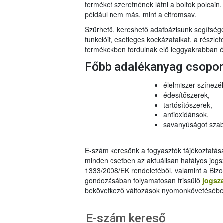
terméket szeretnének látni a boltok polcai
például nem más, mint a citromsav.
Szűrhető, kereshető adatbázisunk segítsé
funkcióit, esetleges kockázataikat, a részlet
termékekben fordulnak elő leggyakrabban és
Főbb adalékanyag csopo
élelmiszer-színezé
édesítőszerek,
tartósítószerek,
antioxidánsok,
savanyúságot szab
E-szám keresőnk a fogyasztók tájékoztatásár
minden esetben az aktuálisan hatályos jog
1333/2008/EK rendeletéből, valamint a Bizo
gondozásában folyamatosan frissülő
jogsz
bekövetkező változások nyomonkövetésébe
E-szám kereső