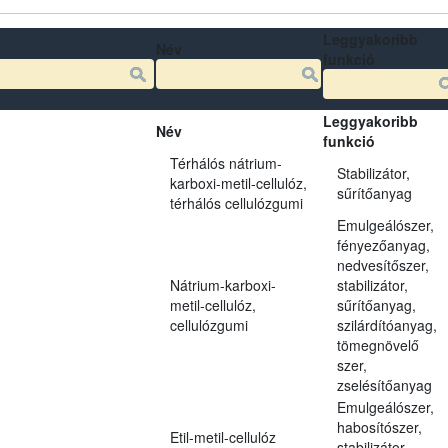
Leggyakoribb
Név
funkció
Leggyakoribb
Név
funkció
Térhálós nátrium-
Stabilizátor,
karboxi-metil-cellulóz,
sűrítőanyag
térhálós cellulózgumi
Emulgeálószer,
fényezőanyag,
nedvesítőszer,
Nátrium-karboxi-
stabilizátor,
metil-cellulóz,
sűrítőanyag,
cellulózgumi
szilárdítóanyag,
tömegnövelő
szer,
zselésítőanyag
Emulgeálószer,
habosítószer,
Etil-metil-cellulóz
stabilizátor,