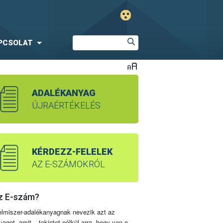
PCSOLAT
ADALÉKANYAG
ÚJRAÉRTÉKELÉS
KÉRDEZZ-FELELEK
AZ E-SZÁMOKRÓL
z E-szám?
elmiszer-adalékanyagnak nevezik azt az
yagot, amit – tekintet nélkül arra, hogy van-e