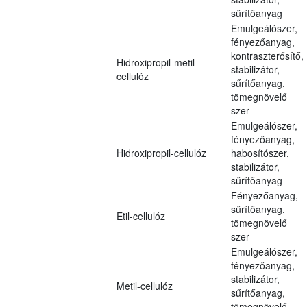
sűrítőanyag
Emulgeálószer,
fényezőanyag,
kontraszterősítő,
Hidroxipropil-metil-
stabilizátor,
cellulóz
sűrítőanyag,
tömegnövelő
szer
Emulgeálószer,
fényezőanyag,
Hidroxipropil-cellulóz
habosítószer,
stabilizátor,
sűrítőanyag
Fényezőanyag,
sűrítőanyag,
Etil-cellulóz
tömegnövelő
szer
Emulgeálószer,
fényezőanyag,
stabilizátor,
Metil-cellulóz
sűrítőanyag,
tömegnövelő