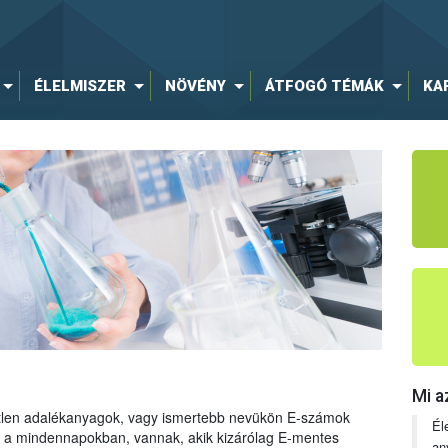
ÉLELMISZER
NÖVÉNY
ÁTFOGÓ TÉMÁK
KA
Mi a
tetlen adalékanyagok, vagy ismertebb nevükön E-számok
Él
ng a mindennapokban, vannak, akik kizárólag E-mentes
an