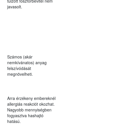
túlzott foszforbevitel nem
javasolt.
Számos (akár
nemkívánatos) anyag
felszívódását
megnövelheti.
Arra érzékeny embereknél
allergiás reakciót okozhat.
Nagyobb mennyiségben
fogyasztva hashajtó
hatású.