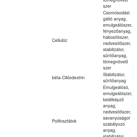
szer
Csomósodást
gátló anyag,
emulgeálószer,
fényezőanyag,
habosítószer,
Cellulóz
nedvesítőszer,
stabilizátor,
sűrítőanyag,
tömegnövelő
szer
Stabilizátor,
béta-Ciklodextrin
sűrítőanyag
Emulgeálósó,
emulgeálószer,
kelátképző
anyag,
nedvesítőszer,
savanyúságot
Polifoszfátok
szabályozó
anyag,
stabilizátor,