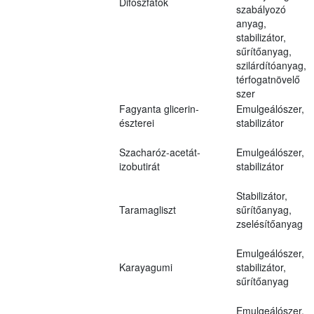
Difoszfátok
szabályozó
anyag,
stabilizátor,
sűrítőanyag,
szilárdítóanyag,
térfogatnövelő
szer
Fagyanta glicerin-
Emulgeálószer,
észterei
stabilizátor
Szacharóz-acetát-
Emulgeálószer,
izobutirát
stabilizátor
Stabilizátor,
Taramagliszt
sűrítőanyag,
zselésítőanyag
Emulgeálószer,
Karayagumi
stabilizátor,
sűrítőanyag
Emulgeálószer,