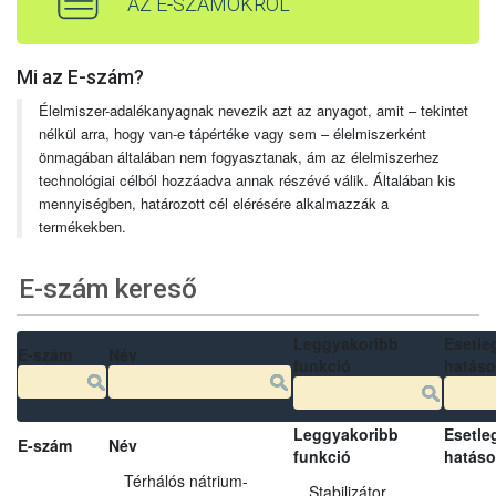
AZ E-SZÁMOKRÓL
Mi az E-szám?
Élelmiszer-adalékanyagnak nevezik azt az anyagot, amit – tekintet
nélkül arra, hogy van-e tápértéke vagy sem – élelmiszerként
önmagában általában nem fogyasztanak, ám az élelmiszerhez
technológiai célból hozzáadva annak részévé válik. Általában kis
mennyiségben, határozott cél elérésére alkalmazzák a
termékekben.
E-szám kereső
Leggyakoribb
Esetle
E-szám
Név
funkció
hatás
Leggyakoribb
Esetle
E-szám
Név
funkció
hatás
Térhálós nátrium-
Stabilizátor,