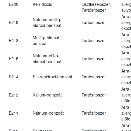
E220
Kén-dioxid
Lisztkezelőszer,
aller
Tartósítószer
súlyo
Arra
Nátrium-metil-p-
E219
Tartósítószer
aller
hidroxi-benzoát
okoz
Arra
Metil-p-hidroxi-
E218
Tartósítószer
aller
benzoát
okoz
Arra
Nátrium-etil-p-
E215
Tartósítószer
aller
hidroxi-benzoát
okoz
Arra
E214
Etil-p-hidroxi-benzoát
Tartósítószer
aller
okoz
Arra
E212
Kálium-benzoát
Tartósítószer
aller
előfo
Arra
E211
Nátrium-benzoát
Tartósítószer
aller
előfo
Arra
E210
Benzoesav
Tartósítószer
aller