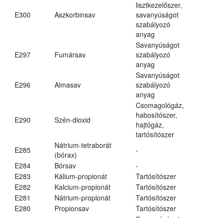
lisztkezelőszer,
E300
Aszkorbinsav
savanyúságot
szabályozó
anyag
Savanyúságot
E297
Fumársav
szabályozó
anyag
Savanyúságot
E296
Almasav
szabályozó
anyag
Csomagológáz,
habosítószer,
E290
Szén-dioxid
hajtógáz,
tartósítószer
Nátrium-tetraborát
E285
-
(bórax)
E284
Bórsav
-
E283
Kálium-propionát
Tartósítószer
E282
Kalcium-propionát
Tartósítószer
E281
Nátrium-propionát
Tartósítószer
E280
Propionsav
Tartósítószer