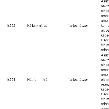
A nit
bakté
alakí
emés
amely
E252
Kálium-nitrát
Tartósítószer
komp
nitr
képz
Csec
élel
adha
A nit
bakté
alakí
emés
amel
E251
Nátrium-nitrát
Tartósítószer
élel
reag
képz
Csec
élel
adha
A nit