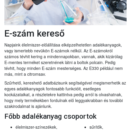
E-szám kereső
Napjaink élelmiszer-előállítása elképzelhetetlen adalékanyagok,
vagy ismertebb nevükön E-számok nélkül. Az E-számokról
számos tévhit kering a mindennapokban, vannak, akik kizárólag
E-mentes terméket szeretnének látni a boltok polcain. Pedig
tévhit, hogy minden E-szám mesterséges. Az E330 például nem
más, mint a citromsav.
Szűrhető, kereshető adatbázisunk segítségével megismerhetik az
egyes adalékanyagok fontosabb funkcióit, esetleges
kockázataikat, a részletekre kattintva pedig arról is olvashatnak,
hogy mely termékekben fordulnak elő leggyakrabban és további
szakirodalmat is ajánlunk.
Főbb adalékanyag csoportok
élelmiszer-színezékek,
sűrítők,