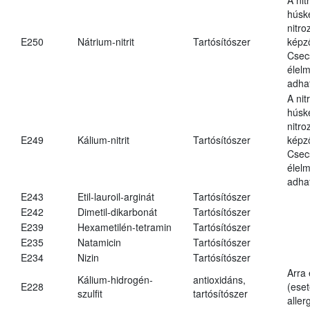
húsk
nitr
E250
Nátrium-nitrit
Tartósítószer
képz
Csec
élel
adha
A nit
húsk
nitr
E249
Kálium-nitrit
Tartósítószer
képz
Csec
élel
adha
E243
Etil-lauroil-arginát
Tartósítószer
E242
Dimetil-dikarbonát
Tartósítószer
E239
Hexametilén-tetramin
Tartósítószer
E235
Natamicin
Tartósítószer
E234
Nizin
Tartósítószer
Arra
Kálium-hidrogén-
antioxidáns,
E228
(eset
szulfit
tartósítószer
aller