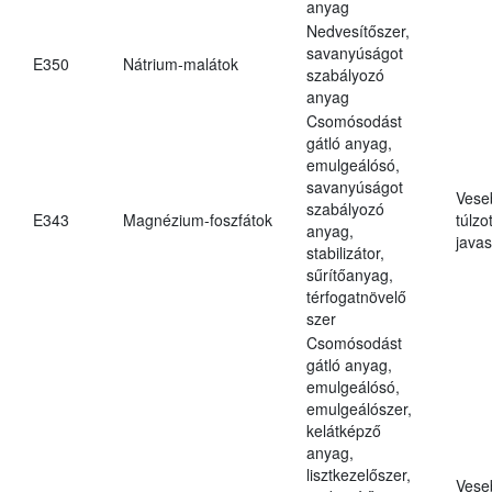
anyag
Nedvesítőszer,
savanyúságot
E350
Nátrium-malátok
szabályozó
anyag
Csomósodást
gátló anyag,
emulgeálósó,
savanyúságot
Vese
szabályozó
E343
Magnézium-foszfátok
túlzo
anyag,
javas
stabilizátor,
sűrítőanyag,
térfogatnövelő
szer
Csomósodást
gátló anyag,
emulgeálósó,
emulgeálószer,
kelátképző
anyag,
lisztkezelőszer,
Vese