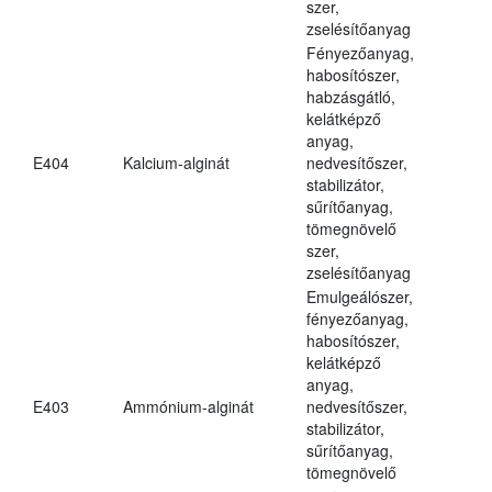
szer,
zselésítőanyag
Fényezőanyag,
habosítószer,
habzásgátló,
kelátképző
anyag,
E404
Kalcium-alginát
nedvesítőszer,
stabilizátor,
sűrítőanyag,
tömegnövelő
szer,
zselésítőanyag
Emulgeálószer,
fényezőanyag,
habosítószer,
kelátképző
anyag,
E403
Ammónium-alginát
nedvesítőszer,
stabilizátor,
sűrítőanyag,
tömegnövelő