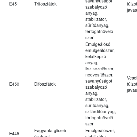
savanyúságot
E451
Trifoszfátok
túlzo
szabályozó
javas
anyag,
stabilizátor,
sűrítőanyag,
térfogatnövelő
szer
Emulgeálósó,
emulgeálószer,
kelátképző
anyag,
lisztkezelőszer,
nedvesítőszer,
Vese
savanyúságot
E450
Difoszfátok
túlzo
szabályozó
javas
anyag,
stabilizátor,
sűrítőanyag,
szilárdítóanyag,
térfogatnövelő
szer
Fagyanta glicerin-
Emulgeálószer,
E445
észterei
stabilizátor