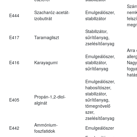
Szám
Szacharóz-acetát-
Emulgeálószer,
nemk
E444
izobutirát
stabilizátor
felsz
megn
Stabilizátor,
E417
Taramagliszt
sűrítőanyag,
zselésítőanyag
Arra
Emulgeálószer,
aller
E416
Karayagumi
stabilizátor,
Nagy
sűrítőanyag
fogy
hatá
Emulgeálószer,
habosítószer,
stabilizátor,
Propán-1,2-diol-
E405
sűrítőanyag,
alginát
tömegnövelő
szer,
zselésítőanyag
Ammónium-
E442
Emulgeálószer
foszfatidok