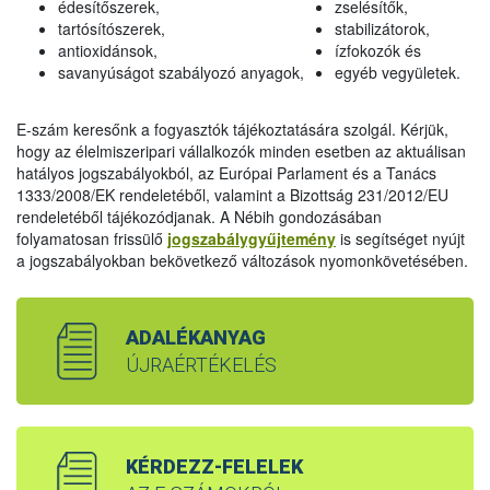
édesítőszerek,
zselésítők,
tartósítószerek,
stabilizátorok,
antioxidánsok,
ízfokozók és
savanyúságot szabályozó anyagok,
egyéb vegyületek.
E-szám keresőnk a fogyasztók tájékoztatására szolgál. Kérjük,
hogy az élelmiszeripari vállalkozók minden esetben az aktuálisan
hatályos jogszabályokból, az Európai Parlament és a Tanács
1333/2008/EK rendeletéből, valamint a Bizottság 231/2012/EU
rendeletéből tájékozódjanak. A Nébih gondozásában
folyamatosan frissülő
jogszabálygyűjtemény
is segítséget nyújt
a jogszabályokban bekövetkező változások nyomonkövetésében.
ADALÉKANYAG
ÚJRAÉRTÉKELÉS
KÉRDEZZ-FELELEK