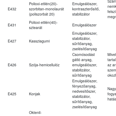
Szám
Polioxi-etilén(20)-
Emulgeálószer,
nemk
E432
szorbitan-monolaurát
kontraszterősítő,
felsz
(poliszorbát 20)
stabilizátor
megn
Polioxi-etilén(40)-
E431
Emulgeálószer
sztearát
Emulgeálószer,
stabilizátor,
E427
Kassziagumi
sűrítőanyag,
zselésítőanyag
Csomósodást
Mive
gátló anyag,
tarta
E426
Szója-hemicellulóz
emulgeálószer,
az ar
stabilizátor,
szem
sűrítőanyag
okoz
Emulgeálószer,
fényezőanyag,
Nagy
nedvesítőszer,
E425
Konjak
fogy
stabilizátor,
hatá
sűrítőanyag,
zselésítőanyag
Oktenil-