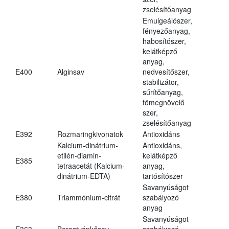
zselésítőanyag
Emulgeálószer,
fényezőanyag,
habosítószer,
kelátképző
anyag,
E400
Alginsav
nedvesítőszer,
stabilizátor,
sűrítőanyag,
tömegnövelő
szer,
zselésítőanyag
E392
Rozmaringkivonatok
Antioxidáns
Kalcium-dinátrium-
Antioxidáns,
etilén-diamin-
kelátképző
E385
tetraacetát (Kalcium-
anyag,
dinátrium-EDTA)
tartósítószer
Savanyúságot
E380
Triammónium-citrát
szabályozó
anyag
Savanyúságot
E363
Borostyánkősav
szabályozó