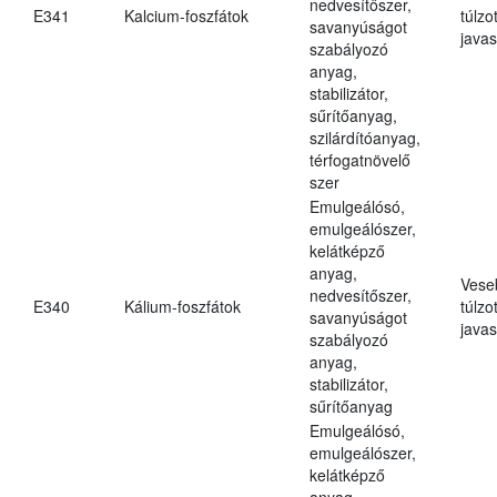
nedvesítőszer,
E341
Kalcium-foszfátok
túlzo
savanyúságot
javas
szabályozó
anyag,
stabilizátor,
sűrítőanyag,
szilárdítóanyag,
térfogatnövelő
szer
Emulgeálósó,
emulgeálószer,
kelátképző
anyag,
Vese
nedvesítőszer,
E340
Kálium-foszfátok
túlzo
savanyúságot
javas
szabályozó
anyag,
stabilizátor,
sűrítőanyag
Emulgeálósó,
emulgeálószer,
kelátképző
anyag,