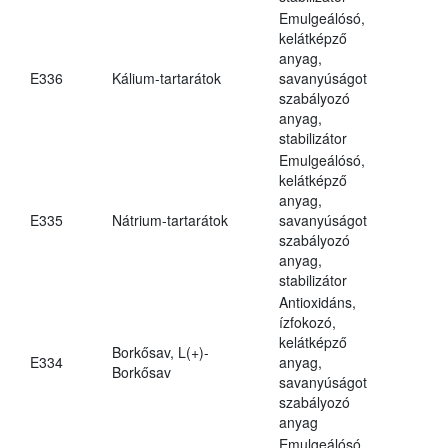
Emulgeálósó,
kelátképző
anyag,
E336
Kálium-tartarátok
savanyúságot
szabályozó
anyag,
stabilizátor
Emulgeálósó,
kelátképző
anyag,
E335
Nátrium-tartarátok
savanyúságot
szabályozó
anyag,
stabilizátor
Antioxidáns,
ízfokozó,
kelátképző
Borkősav, L(+)-
E334
anyag,
Borkősav
savanyúságot
szabályozó
anyag
Emulgeálósó,