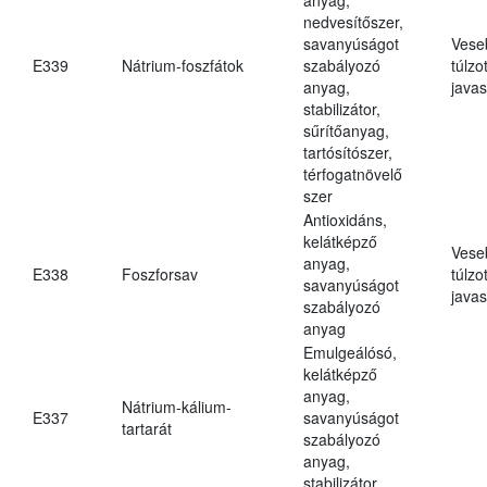
nedvesítőszer,
savanyúságot
Vese
E339
Nátrium-foszfátok
szabályozó
túlzo
anyag,
javas
stabilizátor,
sűrítőanyag,
tartósítószer,
térfogatnövelő
szer
Antioxidáns,
kelátképző
Vese
anyag,
E338
Foszforsav
túlzo
savanyúságot
javas
szabályozó
anyag
Emulgeálósó,
kelátképző
anyag,
Nátrium-kálium-
E337
savanyúságot
tartarát
szabályozó
anyag,
stabilizátor