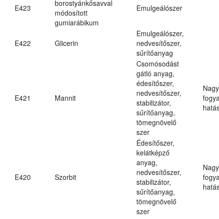
borostyánkősavval
E423
Emulgeálószer
módosított
gumiarábikum
Emulgeálószer,
E422
Glicerin
nedvesítőszer,
sűrítőanyag
Csomósodást
gátló anyag,
édesítőszer,
Nagy
nedvesítőszer,
E421
Mannit
fogy
stabilizátor,
hatá
sűrítőanyag,
tömegnövelő
szer
Édesítőszer,
kelátképző
anyag,
Nagy
nedvesítőszer,
E420
Szorbit
fogy
stabilizátor,
hatá
sűrítőanyag,
tömegnövelő
szer