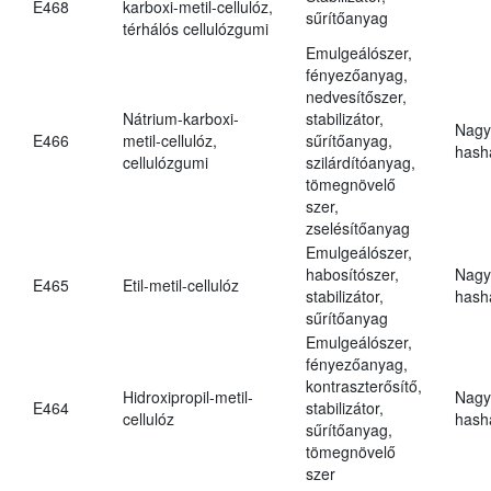
E468
karboxi-metil-cellulóz,
sűrítőanyag
térhálós cellulózgumi
Emulgeálószer,
fényezőanyag,
nedvesítőszer,
Nátrium-karboxi-
stabilizátor,
Nagy
E466
metil-cellulóz,
sűrítőanyag,
hasha
cellulózgumi
szilárdítóanyag,
tömegnövelő
szer,
zselésítőanyag
Emulgeálószer,
habosítószer,
Nagy
E465
Etil-metil-cellulóz
stabilizátor,
hasha
sűrítőanyag
Emulgeálószer,
fényezőanyag,
kontraszterősítő,
Hidroxipropil-metil-
Nagy
E464
stabilizátor,
cellulóz
hasha
sűrítőanyag,
tömegnövelő
szer