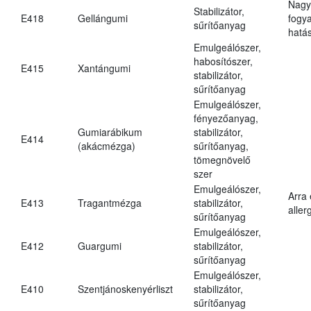
Nagy
Stabilizátor,
E418
Gellángumi
fogy
sűrítőanyag
hatá
Emulgeálószer,
habosítószer,
E415
Xantángumi
stabilizátor,
sűrítőanyag
Emulgeálószer,
fényezőanyag,
Gumiarábikum
stabilizátor,
E414
(akácmézga)
sűrítőanyag,
tömegnövelő
szer
Emulgeálószer,
Arra
E413
Tragantmézga
stabilizátor,
aller
sűrítőanyag
Emulgeálószer,
E412
Guargumi
stabilizátor,
sűrítőanyag
Emulgeálószer,
E410
Szentjánoskenyérliszt
stabilizátor,
sűrítőanyag