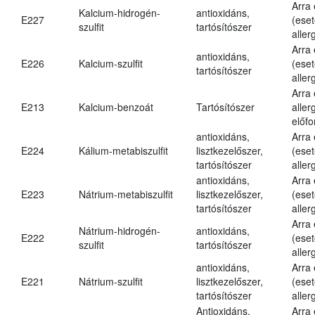
Arra
Kalcium-hidrogén-
antioxidáns,
E227
(eset
szulfit
tartósítószer
aller
Arra
antioxidáns,
E226
Kalcium-szulfit
(eset
tartósítószer
aller
Arra
E213
Kalcium-benzoát
Tartósítószer
aller
előfo
antioxidáns,
Arra
E224
Kálium-metabiszulfit
lisztkezelőszer,
(eset
tartósítószer
aller
antioxidáns,
Arra
E223
Nátrium-metabiszulfit
lisztkezelőszer,
(eset
tartósítószer
aller
Arra
Nátrium-hidrogén-
antioxidáns,
E222
(eset
szulfit
tartósítószer
aller
antioxidáns,
Arra
E221
Nátrium-szulfit
lisztkezelőszer,
(eset
tartósítószer
aller
Antioxidáns,
Arra