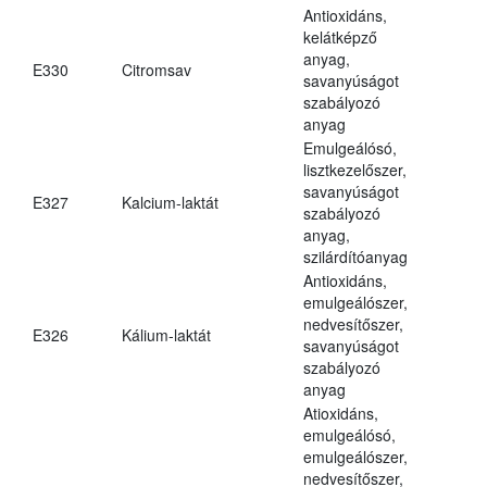
Antioxidáns,
kelátképző
anyag,
E330
Citromsav
savanyúságot
szabályozó
anyag
Emulgeálósó,
lisztkezelőszer,
savanyúságot
E327
Kalcium-laktát
szabályozó
anyag,
szilárdítóanyag
Antioxidáns,
emulgeálószer,
nedvesítőszer,
E326
Kálium-laktát
savanyúságot
szabályozó
anyag
Atioxidáns,
emulgeálósó,
emulgeálószer,
nedvesítőszer,