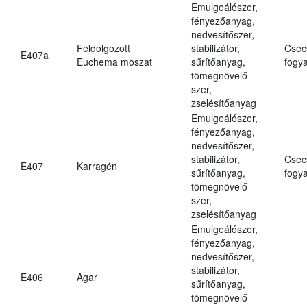
Emulgeálószer,
fényezőanyag,
nedvesítőszer,
Feldolgozott
stabilizátor,
Csec
E407a
Euchema moszat
sűrítőanyag,
fogya
tömegnövelő
szer,
zselésítőanyag
Emulgeálószer,
fényezőanyag,
nedvesítőszer,
stabilizátor,
Csec
E407
Karragén
sűrítőanyag,
fogya
tömegnövelő
szer,
zselésítőanyag
Emulgeálószer,
fényezőanyag,
nedvesítőszer,
stabilizátor,
E406
Agar
sűrítőanyag,
tömegnövelő