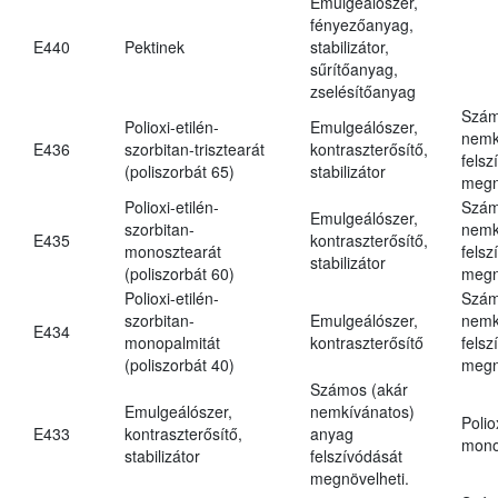
Emulgeálószer,
fényezőanyag,
E440
Pektinek
stabilizátor,
sűrítőanyag,
zselésítőanyag
Szám
Polioxi-etilén-
Emulgeálószer,
nemk
E436
szorbitan-trisztearát
kontraszterősítő,
felsz
(poliszorbát 65)
stabilizátor
megn
Polioxi-etilén-
Szám
Emulgeálószer,
szorbitan-
nemk
E435
kontraszterősítő,
monosztearát
felsz
stabilizátor
(poliszorbát 60)
megn
Polioxi-etilén-
Szám
szorbitan-
Emulgeálószer,
nemk
E434
monopalmitát
kontraszterősítő
felsz
(poliszorbát 40)
megn
Számos (akár
Emulgeálószer,
nemkívánatos)
Polio
E433
kontraszterősítő,
anyag
mono
stabilizátor
felszívódását
megnövelheti.