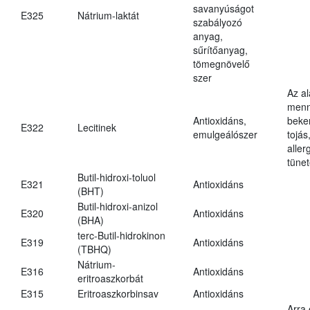
savanyúságot
E325
Nátrium-laktát
szabályozó
anyag,
sűrítőanyag,
tömegnövelő
szer
Az a
menn
Antioxidáns,
beker
E322
Lecitinek
emulgeálószer
tojás
aller
tünet
Butil-hidroxi-toluol
E321
Antioxidáns
(BHT)
Butil-hidroxi-anizol
E320
Antioxidáns
(BHA)
terc-Butil-hidrokinon
E319
Antioxidáns
(TBHQ)
Nátrium-
E316
Antioxidáns
eritroaszkorbát
E315
Eritroaszkorbinsav
Antioxidáns
Arra