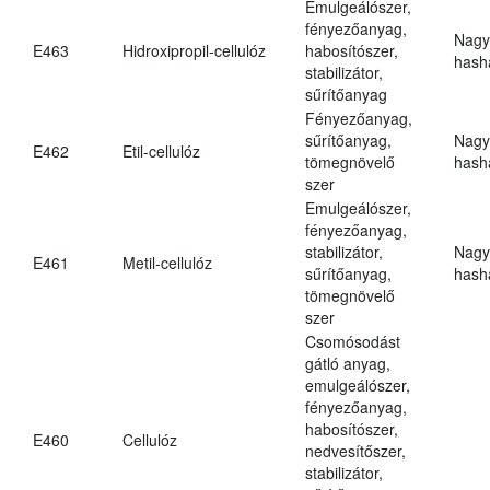
Emulgeálószer,
fényezőanyag,
Nagy
E463
Hidroxipropil-cellulóz
habosítószer,
hasha
stabilizátor,
sűrítőanyag
Fényezőanyag,
sűrítőanyag,
Nagy
E462
Etil-cellulóz
tömegnövelő
hasha
szer
Emulgeálószer,
fényezőanyag,
stabilizátor,
Nagy
E461
Metil-cellulóz
sűrítőanyag,
hasha
tömegnövelő
szer
Csomósodást
gátló anyag,
emulgeálószer,
fényezőanyag,
habosítószer,
E460
Cellulóz
nedvesítőszer,
stabilizátor,