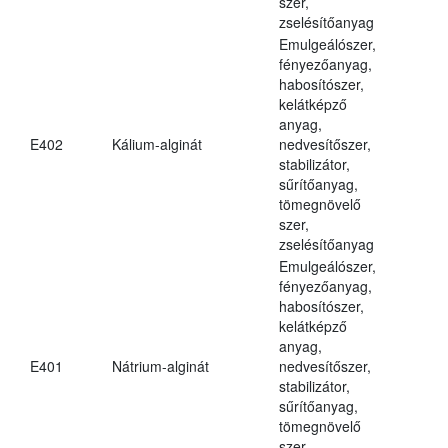
szer,
zselésítőanyag
Emulgeálószer,
fényezőanyag,
habosítószer,
kelátképző
anyag,
E402
Kálium-alginát
nedvesítőszer,
stabilizátor,
sűrítőanyag,
tömegnövelő
szer,
zselésítőanyag
Emulgeálószer,
fényezőanyag,
habosítószer,
kelátképző
anyag,
E401
Nátrium-alginát
nedvesítőszer,
stabilizátor,
sűrítőanyag,
tömegnövelő
szer,