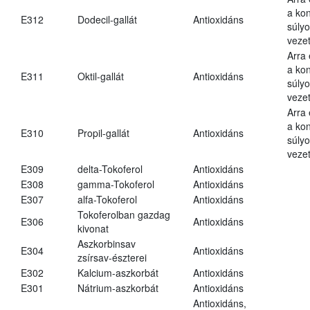
a kon
E312
Dodecil-gallát
Antioxidáns
súly
vezet
Arra
a kon
E311
Oktil-gallát
Antioxidáns
súly
vezet
Arra
a kon
E310
Propil-gallát
Antioxidáns
súly
vezet
E309
delta-Tokoferol
Antioxidáns
E308
gamma-Tokoferol
Antioxidáns
E307
alfa-Tokoferol
Antioxidáns
Tokoferolban gazdag
E306
Antioxidáns
kivonat
Aszkorbinsav
E304
Antioxidáns
zsírsav-észterei
E302
Kalcium-aszkorbát
Antioxidáns
E301
Nátrium-aszkorbát
Antioxidáns
Antioxidáns,