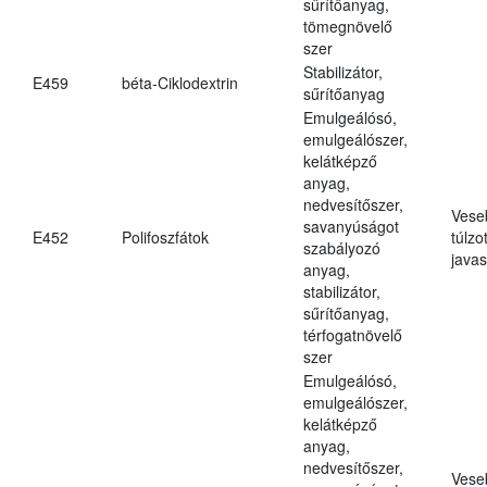
sűrítőanyag,
tömegnövelő
szer
Stabilizátor,
E459
béta-Ciklodextrin
sűrítőanyag
Emulgeálósó,
emulgeálószer,
kelátképző
anyag,
nedvesítőszer,
Vese
savanyúságot
E452
Polifoszfátok
túlzo
szabályozó
javas
anyag,
stabilizátor,
sűrítőanyag,
térfogatnövelő
szer
Emulgeálósó,
emulgeálószer,
kelátképző
anyag,
nedvesítőszer,
Vese