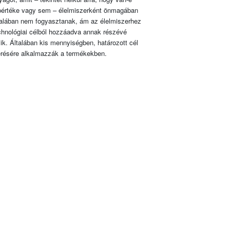
pértéke vagy sem – élelmiszerként önmagában
talában nem fogyasztanak, ám az élelmiszerhez
chnológiai célból hozzáadva annak részévé
lik. Általában kis mennyiségben, határozott cél
érésére alkalmazzák a termékekben.