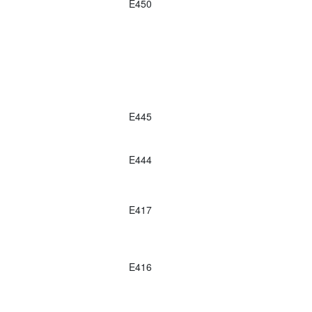
E450
E445
E444
E417
E416