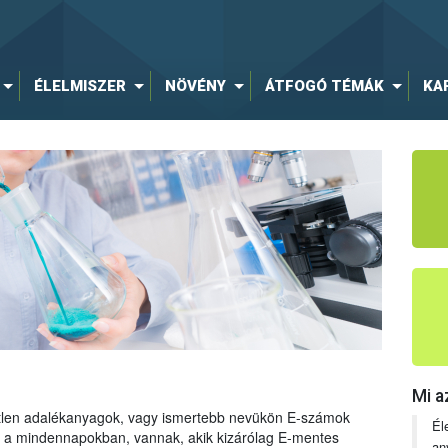
ÉLELMISZER
NÖVÉNY
ÁTFOGÓ TÉMÁK
KA
Mi a
tetlen adalékanyagok, vagy ismertebb nevükön E-számok
Él
ng a mindennapokban, vannak, akik kizárólag E-mentes
an