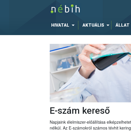
HIVATAL
AKTUÁLIS
ÁLLAT
E-szám kereső
Napjaink élelmiszer-előállítása elképzelhe
nélkül. Az E-számokról számos tévhit keri