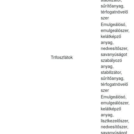
sűrítőanyag,
térfogatnövelő
szer
Emulgeálósó,
emulgeálószer,
kelátképző
anyag,
nedvesítőszer,
savanyúságot
Trifoszfátok
szabályozó
anyag,
stabilizátor,
sűrítőanyag,
térfogatnövelő
szer
Emulgeálósó,
emulgeálószer,
kelátképző
anyag,
lisztkezelőszer,
nedvesítőszer,
savanyúságot