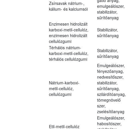
gátló anyag,
Zsírsavak nátrium-,
emulgeálószer,
kálium- és kalciumsói
stabilizátor,
sűrítőanyag
Enzimesen hidrolizált
karboxi-metil-cellulóz,
Stabilizátor,
enzimesen hidrolizált
sűrítőanyag
cellulózgumi
Térhálós nátrium-
Stabilizátor,
karboxi-metil-cellulóz,
sűrítőanyag
térhálós cellulózgumi
Emulgeálószer,
fényezőanyag,
nedvesítőszer,
Nátrium-karboxi-
stabilizátor,
metil-cellulóz,
sűrítőanyag,
cellulózgumi
szilárdítóanyag,
tömegnövelő
szer,
zselésítőanyag
Emulgeálószer,
habosítószer,
Etil-metil-cellulóz