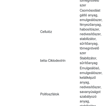
tömegnövelő
szer
Csomósodást
gátló anyag,
emulgeálószer,
fényezőanyag,
habosítószer,
Cellulóz
nedvesítőszer,
stabilizátor,
sűrítőanyag,
tömegnövelő
szer
Stabilizátor,
béta-Ciklodextrin
sűrítőanyag
Emulgeálósó,
emulgeálószer,
kelátképző
anyag,
nedvesítőszer,
savanyúságot
Polifoszfátok
szabályozó
anyag,
stabilizátor,