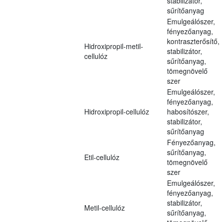
stabilizátor,
sűrítőanyag
Emulgeálószer,
fényezőanyag,
kontraszterősítő,
Hidroxipropil-metil-
stabilizátor,
cellulóz
sűrítőanyag,
tömegnövelő
szer
Emulgeálószer,
fényezőanyag,
Hidroxipropil-cellulóz
habosítószer,
stabilizátor,
sűrítőanyag
Fényezőanyag,
sűrítőanyag,
Etil-cellulóz
tömegnövelő
szer
Emulgeálószer,
fényezőanyag,
stabilizátor,
Metil-cellulóz
sűrítőanyag,