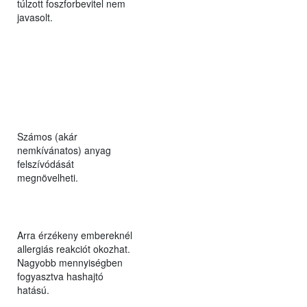
túlzott foszforbevitel nem
javasolt.
Számos (akár
nemkívánatos) anyag
felszívódását
megnövelheti.
Arra érzékeny embereknél
allergiás reakciót okozhat.
Nagyobb mennyiségben
fogyasztva hashajtó
hatású.