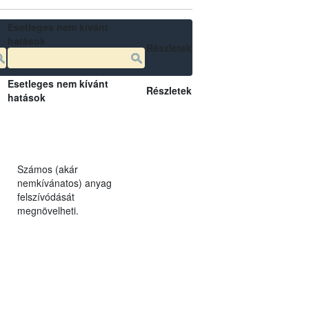
Esetleges nem kívánt
hatások
Részletek
Esetleges nem kívánt
Részletek
hatások
Számos (akár
nemkívánatos) anyag
felszívódását
megnövelheti.