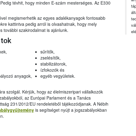
n. Pedig tévhit, hogy minden E-szám mesterséges. Az E330
tá
ál
gével megismerhetik az egyes adalékanyagok fontosabb
te
ekre kattintva pedig arról is olvashatnak, hogy mely
vá
 további szakirodalmat is ajánlunk.
el
rtok
kek,
sűrítők,
zselésítők,
stabilizátorok,
ízfokozók és
ályozó anyagok,
egyéb vegyületek.
a szolgál. Kérjük, hogy az élelmiszeripari vállalkozók
szabályokból, az Európai Parlament és a Tanács
ttság 231/2012/EU rendeletéből tájékozódjanak. A Nébih
abálygyűjtemény
is segítséget nyújt a jogszabályokban
n.