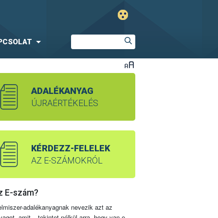
PCSOLAT
ADALÉKANYAG
ÚJRAÉRTÉKELÉS
KÉRDEZZ-FELELEK
AZ E-SZÁMOKRÓL
z E-szám?
elmiszer-adalékanyagnak nevezik azt az
yagot, amit – tekintet nélkül arra, hogy van-e