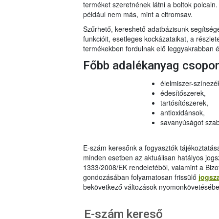
terméket szeretnének látni a boltok polcai
például nem más, mint a citromsav.
Szűrhető, kereshető adatbázisunk segítsé
funkcióit, esetleges kockázataikat, a részlet
termékekben fordulnak elő leggyakrabban és
Főbb adalékanyag csopo
élelmiszer-színezé
édesítőszerek,
tartósítószerek,
antioxidánsok,
savanyúságot szab
E-szám keresőnk a fogyasztók tájékoztatásár
minden esetben az aktuálisan hatályos jog
1333/2008/EK rendeletéből, valamint a Bizo
gondozásában folyamatosan frissülő
jogsz
bekövetkező változások nyomonkövetésébe
E-szám kereső