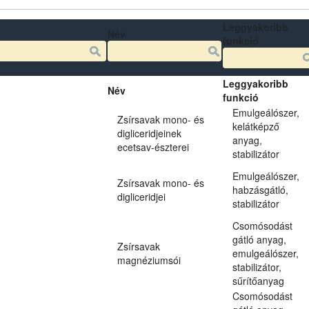
Leggyakoribb
Név
funkció
Leggyakoribb
Név
funkció
Emulgeálószer,
Zsírsavak mono- és
kelátképző
digliceridjeinek
anyag,
ecetsav-észterei
stabilizátor
Emulgeálószer,
Zsírsavak mono- és
habzásgátló,
digliceridjei
stabilizátor
Csomósodást
gátló anyag,
Zsírsavak
emulgeálószer,
magnéziumsói
stabilizátor,
sűrítőanyag
Csomósodást