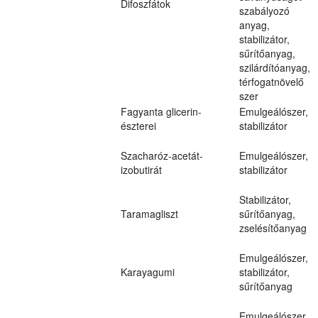
Difoszfátok
szabályozó
anyag,
stabilizátor,
sűrítőanyag,
szilárdítóanyag,
térfogatnövelő
szer
Fagyanta glicerin-
Emulgeálószer,
észterei
stabilizátor
Szacharóz-acetát-
Emulgeálószer,
izobutirát
stabilizátor
Stabilizátor,
Taramagliszt
sűrítőanyag,
zselésítőanyag
Emulgeálószer,
Karayagumi
stabilizátor,
sűrítőanyag
Emulgeálószer,