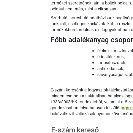
terméket szeretnének látni a boltok polcai
például nem más, mint a citromsav.
Szűrhető, kereshető adatbázisunk segítsé
funkcióit, esetleges kockázataikat, a részlet
termékekben fordulnak elő leggyakrabban és
Főbb adalékanyag csopo
élelmiszer-színezé
édesítőszerek,
tartósítószerek,
antioxidánsok,
savanyúságot szab
E-szám keresőnk a fogyasztók tájékoztatásár
minden esetben az aktuálisan hatályos jog
1333/2008/EK rendeletéből, valamint a Bizo
gondozásában folyamatosan frissülő
jogsz
bekövetkező változások nyomonkövetésébe
E-szám kereső