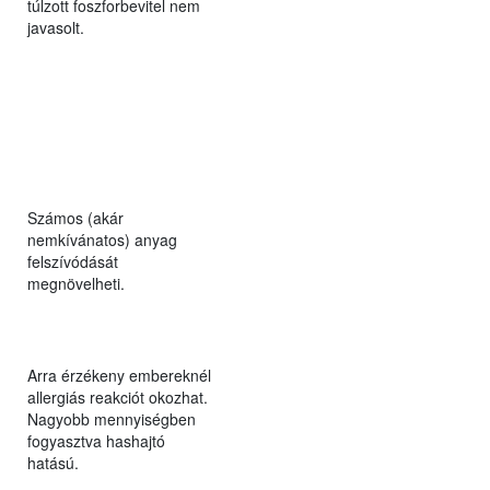
túlzott foszforbevitel nem
javasolt.
Számos (akár
nemkívánatos) anyag
felszívódását
megnövelheti.
Arra érzékeny embereknél
allergiás reakciót okozhat.
Nagyobb mennyiségben
fogyasztva hashajtó
hatású.