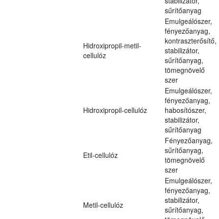
stabilizátor,
sűrítőanyag
Emulgeálószer,
fényezőanyag,
kontraszterősítő,
Hidroxipropil-metil-
stabilizátor,
cellulóz
sűrítőanyag,
tömegnövelő
szer
Emulgeálószer,
fényezőanyag,
Hidroxipropil-cellulóz
habosítószer,
stabilizátor,
sűrítőanyag
Fényezőanyag,
sűrítőanyag,
Etil-cellulóz
tömegnövelő
szer
Emulgeálószer,
fényezőanyag,
stabilizátor,
Metil-cellulóz
sűrítőanyag,