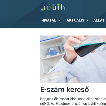
HIVATAL
AKTUÁLIS
ÁLLAT
E-szám kereső
Napjaink élelmiszer-előállítása elképzelhe
nélkül. Az E-számokról számos tévhit keri