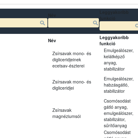
Leggyakoribb
Név
funkció
Leggyakoribb
Név
funkció
Emulgeálószer,
Zsírsavak mono- és
kelátképző
digliceridjeinek
anyag,
ecetsav-észterei
stabilizátor
Emulgeálószer,
Zsírsavak mono- és
habzásgátló,
digliceridjei
stabilizátor
Csomósodást
gátló anyag,
Zsírsavak
emulgeálószer,
magnéziumsói
stabilizátor,
sűrítőanyag
Csomósodást