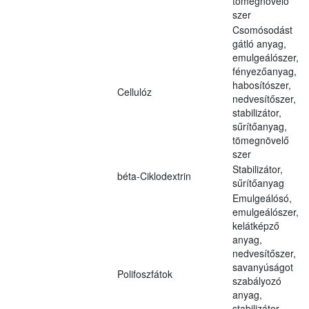
tömegnövelő
szer
Csomósodást
gátló anyag,
emulgeálószer,
fényezőanyag,
habosítószer,
Cellulóz
nedvesítőszer,
stabilizátor,
sűrítőanyag,
tömegnövelő
szer
Stabilizátor,
béta-Ciklodextrin
sűrítőanyag
Emulgeálósó,
emulgeálószer,
kelátképző
anyag,
nedvesítőszer,
savanyúságot
Polifoszfátok
szabályozó
anyag,
stabilizátor,