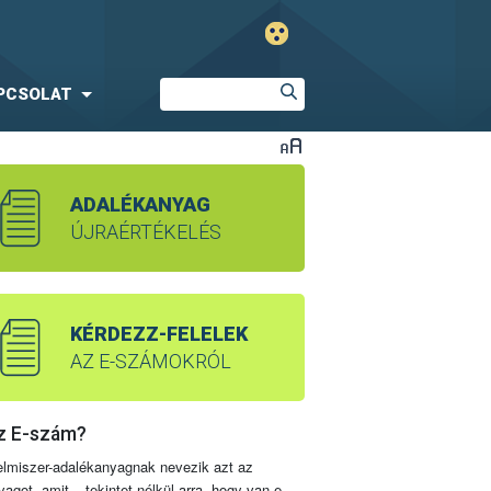
PCSOLAT
ADALÉKANYAG
ÚJRAÉRTÉKELÉS
KÉRDEZZ-FELELEK
AZ E-SZÁMOKRÓL
z E-szám?
elmiszer-adalékanyagnak nevezik azt az
yagot, amit – tekintet nélkül arra, hogy van-e