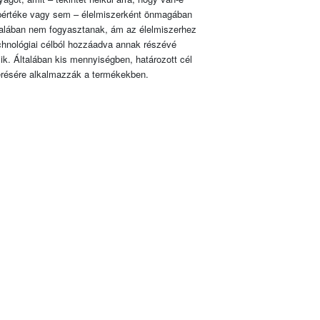
pértéke vagy sem – élelmiszerként önmagában
talában nem fogyasztanak, ám az élelmiszerhez
chnológiai célból hozzáadva annak részévé
lik. Általában kis mennyiségben, határozott cél
érésére alkalmazzák a termékekben.