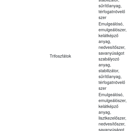
sűrítőanyag,
térfogatnövelő
szer
Emulgeálósó,
emulgeálószer,
kelátképző
anyag,
nedvesítőszer,
savanyúságot
Trifoszfátok
szabályozó
anyag,
stabilizátor,
sűrítőanyag,
térfogatnövelő
szer
Emulgeálósó,
emulgeálószer,
kelátképző
anyag,
lisztkezelőszer,
nedvesítőszer,
savanyúságot