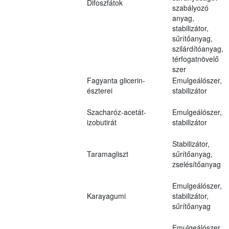
Difoszfátok
szabályozó
anyag,
stabilizátor,
sűrítőanyag,
szilárdítóanyag,
térfogatnövelő
szer
Fagyanta glicerin-
Emulgeálószer,
észterei
stabilizátor
Szacharóz-acetát-
Emulgeálószer,
izobutirát
stabilizátor
Stabilizátor,
Taramagliszt
sűrítőanyag,
zselésítőanyag
Emulgeálószer,
Karayagumi
stabilizátor,
sűrítőanyag
Emulgeálószer,