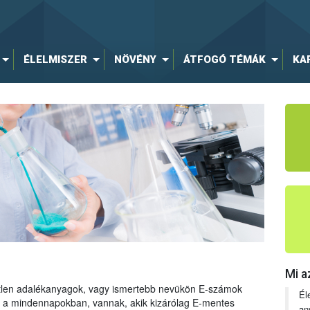
ÉLELMISZER
NÖVÉNY
ÁTFOGÓ TÉMÁK
KA
Mi a
tetlen adalékanyagok, vagy ismertebb nevükön E-számok
Él
ng a mindennapokban, vannak, akik kizárólag E-mentes
an