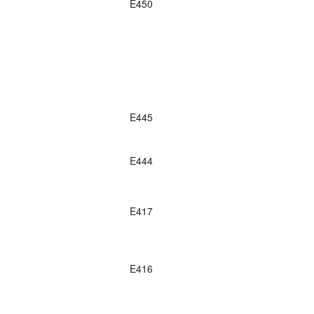
E450
E445
E444
E417
E416