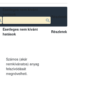
Esetleges nem kívánt
hatások
Részletek
Esetleges nem kívánt
Részletek
hatások
Számos (akár
nemkívánatos) anyag
felszívódását
megnövelheti.