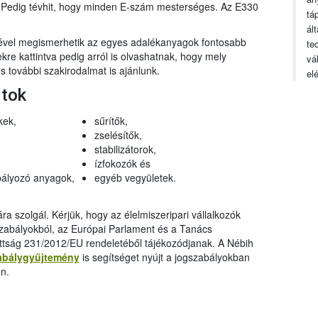
n. Pedig tévhit, hogy minden E-szám mesterséges. Az E330
tá
ál
gével megismerhetik az egyes adalékanyagok fontosabb
te
ekre kattintva pedig arról is olvashatnak, hogy mely
vá
 további szakirodalmat is ajánlunk.
el
rtok
kek,
sűrítők,
zselésítők,
stabilizátorok,
ízfokozók és
ályozó anyagok,
egyéb vegyületek.
a szolgál. Kérjük, hogy az élelmiszeripari vállalkozók
szabályokból, az Európai Parlament és a Tanács
ttság 231/2012/EU rendeletéből tájékozódjanak. A Nébih
abálygyűjtemény
is segítséget nyújt a jogszabályokban
n.