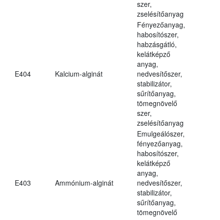
szer,
zselésítőanyag
Fényezőanyag,
habosítószer,
habzásgátló,
kelátképző
anyag,
E404
Kalcium-alginát
nedvesítőszer,
stabilizátor,
sűrítőanyag,
tömegnövelő
szer,
zselésítőanyag
Emulgeálószer,
fényezőanyag,
habosítószer,
kelátképző
anyag,
E403
Ammónium-alginát
nedvesítőszer,
stabilizátor,
sűrítőanyag,
tömegnövelő