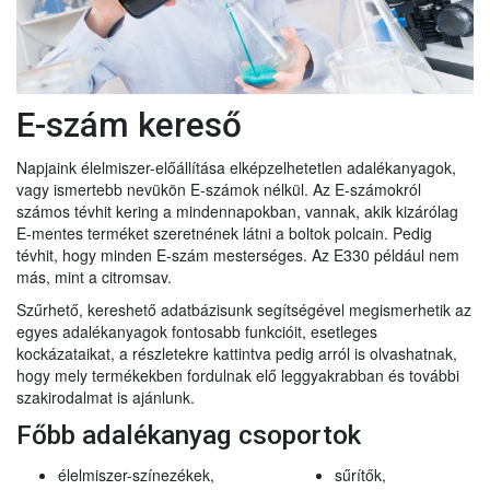
E-szám kereső
Napjaink élelmiszer-előállítása elképzelhetetlen adalékanyagok,
vagy ismertebb nevükön E-számok nélkül. Az E-számokról
számos tévhit kering a mindennapokban, vannak, akik kizárólag
E-mentes terméket szeretnének látni a boltok polcain. Pedig
tévhit, hogy minden E-szám mesterséges. Az E330 például nem
más, mint a citromsav.
Szűrhető, kereshető adatbázisunk segítségével megismerhetik az
egyes adalékanyagok fontosabb funkcióit, esetleges
kockázataikat, a részletekre kattintva pedig arról is olvashatnak,
hogy mely termékekben fordulnak elő leggyakrabban és további
szakirodalmat is ajánlunk.
Főbb adalékanyag csoportok
élelmiszer-színezékek,
sűrítők,