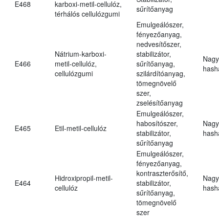
E468
karboxi-metil-cellulóz,
sűrítőanyag
térhálós cellulózgumi
Emulgeálószer,
fényezőanyag,
nedvesítőszer,
Nátrium-karboxi-
stabilizátor,
Nagy
E466
metil-cellulóz,
sűrítőanyag,
hasha
cellulózgumi
szilárdítóanyag,
tömegnövelő
szer,
zselésítőanyag
Emulgeálószer,
habosítószer,
Nagy
E465
Etil-metil-cellulóz
stabilizátor,
hasha
sűrítőanyag
Emulgeálószer,
fényezőanyag,
kontraszterősítő,
Hidroxipropil-metil-
Nagy
E464
stabilizátor,
cellulóz
hasha
sűrítőanyag,
tömegnövelő
szer