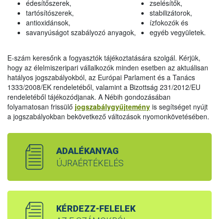
édesítőszerek,
zselésítők,
tartósítószerek,
stabilizátorok,
antioxidánsok,
ízfokozók és
savanyúságot szabályozó anyagok,
egyéb vegyületek.
E-szám keresőnk a fogyasztók tájékoztatására szolgál. Kérjük,
hogy az élelmiszeripari vállalkozók minden esetben az aktuálisan
hatályos jogszabályokból, az Európai Parlament és a Tanács
1333/2008/EK rendeletéből, valamint a Bizottság 231/2012/EU
rendeletéből tájékozódjanak. A Nébih gondozásában
folyamatosan frissülő
jogszabálygyűjtemény
is segítséget nyújt
a jogszabályokban bekövetkező változások nyomonkövetésében.
ADALÉKANYAG
ÚJRAÉRTÉKELÉS
KÉRDEZZ-FELELEK