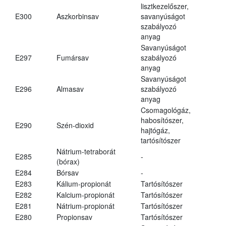
lisztkezelőszer,
E300
Aszkorbinsav
savanyúságot
szabályozó
anyag
Savanyúságot
E297
Fumársav
szabályozó
anyag
Savanyúságot
E296
Almasav
szabályozó
anyag
Csomagológáz,
habosítószer,
E290
Szén-dioxid
hajtógáz,
tartósítószer
Nátrium-tetraborát
E285
-
(bórax)
E284
Bórsav
-
E283
Kálium-propionát
Tartósítószer
E282
Kalcium-propionát
Tartósítószer
E281
Nátrium-propionát
Tartósítószer
E280
Propionsav
Tartósítószer