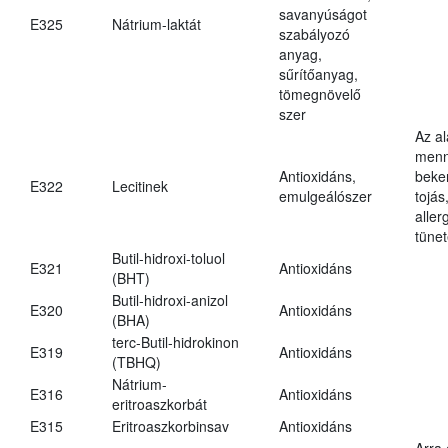
savanyúságot
E325
Nátrium-laktát
szabályozó
anyag,
sűrítőanyag,
tömegnövelő
szer
Az a
menn
Antioxidáns,
beker
E322
Lecitinek
emulgeálószer
tojás
aller
tünet
Butil-hidroxi-toluol
E321
Antioxidáns
(BHT)
Butil-hidroxi-anizol
E320
Antioxidáns
(BHA)
terc-Butil-hidrokinon
E319
Antioxidáns
(TBHQ)
Nátrium-
E316
Antioxidáns
eritroaszkorbát
E315
Eritroaszkorbinsav
Antioxidáns
Arra