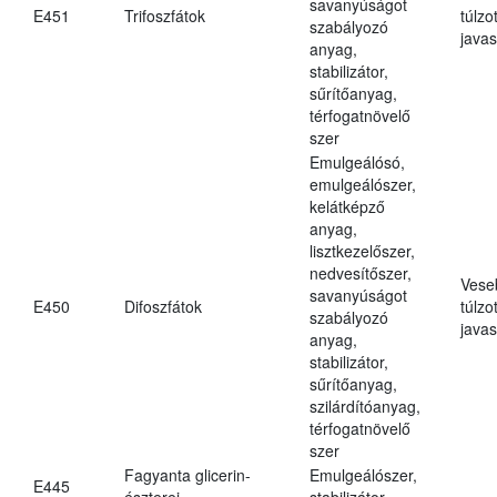
savanyúságot
E451
Trifoszfátok
túlzo
szabályozó
javas
anyag,
stabilizátor,
sűrítőanyag,
térfogatnövelő
szer
Emulgeálósó,
emulgeálószer,
kelátképző
anyag,
lisztkezelőszer,
nedvesítőszer,
Vese
savanyúságot
E450
Difoszfátok
túlzo
szabályozó
javas
anyag,
stabilizátor,
sűrítőanyag,
szilárdítóanyag,
térfogatnövelő
szer
Fagyanta glicerin-
Emulgeálószer,
E445
észterei
stabilizátor