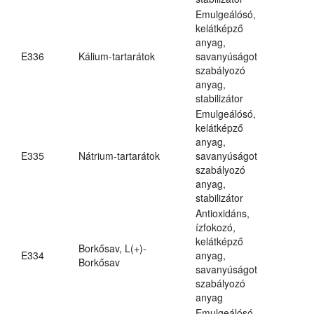
Emulgeálósó,
kelátképző
anyag,
E336
Kálium-tartarátok
savanyúságot
szabályozó
anyag,
stabilizátor
Emulgeálósó,
kelátképző
anyag,
E335
Nátrium-tartarátok
savanyúságot
szabályozó
anyag,
stabilizátor
Antioxidáns,
ízfokozó,
kelátképző
Borkősav, L(+)-
E334
anyag,
Borkősav
savanyúságot
szabályozó
anyag
Emulgeálósó,