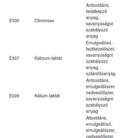
Antioxidáns,
kelátképző
anyag,
E330
Citromsav
savanyúságot
szabályozó
anyag
Emulgeálósó,
lisztkezelőszer,
savanyúságot
E327
Kalcium-laktát
szabályozó
anyag,
szilárdítóanyag
Antioxidáns,
emulgeálószer,
nedvesítőszer,
E326
Kálium-laktát
savanyúságot
szabályozó
anyag
Atioxidáns,
emulgeálósó,
emulgeálószer,
nedvesítőszer,