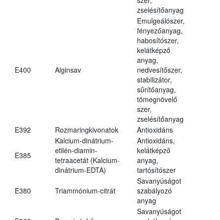
zselésítőanyag
Emulgeálószer,
fényezőanyag,
habosítószer,
kelátképző
anyag,
E400
Alginsav
nedvesítőszer,
stabilizátor,
sűrítőanyag,
tömegnövelő
szer,
zselésítőanyag
E392
Rozmaringkivonatok
Antioxidáns
Kalcium-dinátrium-
Antioxidáns,
etilén-diamin-
kelátképző
E385
tetraacetát (Kalcium-
anyag,
dinátrium-EDTA)
tartósítószer
Savanyúságot
E380
Triammónium-citrát
szabályozó
anyag
Savanyúságot