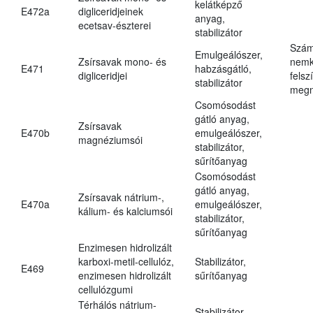
kelátképző
E472a
digliceridjeinek
anyag,
ecetsav-észterei
stabilizátor
Szám
Emulgeálószer,
Zsírsavak mono- és
nemk
E471
habzásgátló,
digliceridjei
felsz
stabilizátor
megn
Csomósodást
gátló anyag,
Zsírsavak
E470b
emulgeálószer,
magnéziumsói
stabilizátor,
sűrítőanyag
Csomósodást
gátló anyag,
Zsírsavak nátrium-,
E470a
emulgeálószer,
kálium- és kalciumsói
stabilizátor,
sűrítőanyag
Enzimesen hidrolizált
karboxi-metil-cellulóz,
Stabilizátor,
E469
enzimesen hidrolizált
sűrítőanyag
cellulózgumi
Térhálós nátrium-
Stabilizátor,