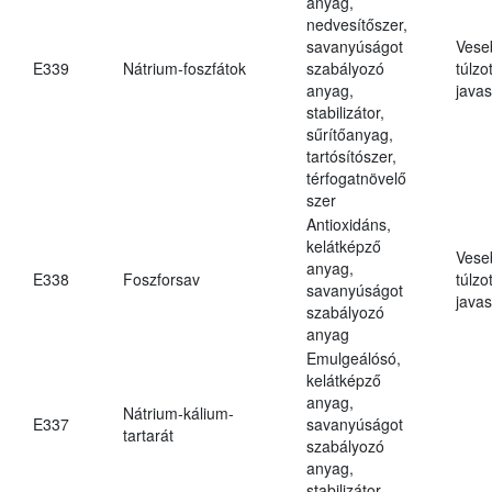
anyag,
nedvesítőszer,
savanyúságot
Vese
E339
Nátrium-foszfátok
szabályozó
túlzo
anyag,
javas
stabilizátor,
sűrítőanyag,
tartósítószer,
térfogatnövelő
szer
Antioxidáns,
kelátképző
Vese
anyag,
E338
Foszforsav
túlzo
savanyúságot
javas
szabályozó
anyag
Emulgeálósó,
kelátképző
anyag,
Nátrium-kálium-
E337
savanyúságot
tartarát
szabályozó
anyag,
stabilizátor