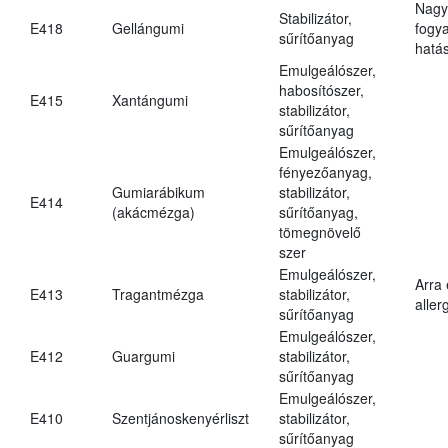
Nagy
Stabilizátor,
E418
Gellángumi
fogy
sűrítőanyag
hatá
Emulgeálószer,
habosítószer,
E415
Xantángumi
stabilizátor,
sűrítőanyag
Emulgeálószer,
fényezőanyag,
Gumiarábikum
stabilizátor,
E414
(akácmézga)
sűrítőanyag,
tömegnövelő
szer
Emulgeálószer,
Arra
E413
Tragantmézga
stabilizátor,
aller
sűrítőanyag
Emulgeálószer,
E412
Guargumi
stabilizátor,
sűrítőanyag
Emulgeálószer,
E410
Szentjánoskenyérliszt
stabilizátor,
sűrítőanyag