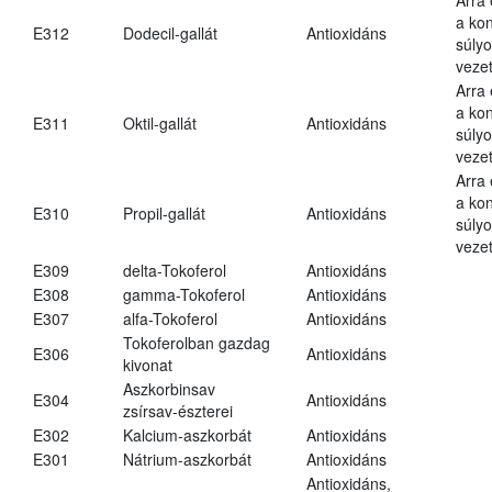
a kon
E312
Dodecil-gallát
Antioxidáns
súly
vezet
Arra
a kon
E311
Oktil-gallát
Antioxidáns
súly
vezet
Arra
a kon
E310
Propil-gallát
Antioxidáns
súly
vezet
E309
delta-Tokoferol
Antioxidáns
E308
gamma-Tokoferol
Antioxidáns
E307
alfa-Tokoferol
Antioxidáns
Tokoferolban gazdag
E306
Antioxidáns
kivonat
Aszkorbinsav
E304
Antioxidáns
zsírsav-észterei
E302
Kalcium-aszkorbát
Antioxidáns
E301
Nátrium-aszkorbát
Antioxidáns
Antioxidáns,