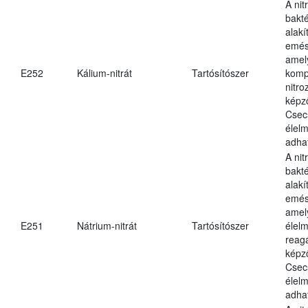
A nit
bakté
alakí
emés
amely
E252
Kálium-nitrát
Tartósítószer
komp
nitr
képz
Csec
élel
adha
A nit
bakté
alakí
emés
amel
E251
Nátrium-nitrát
Tartósítószer
élel
reag
képz
Csec
élel
adha