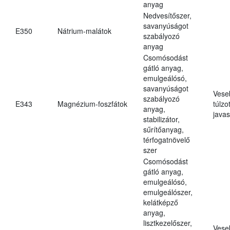
anyag
Nedvesítőszer,
savanyúságot
E350
Nátrium-malátok
szabályozó
anyag
Csomósodást
gátló anyag,
emulgeálósó,
savanyúságot
Vese
szabályozó
E343
Magnézium-foszfátok
túlzo
anyag,
javas
stabilizátor,
sűrítőanyag,
térfogatnövelő
szer
Csomósodást
gátló anyag,
emulgeálósó,
emulgeálószer,
kelátképző
anyag,
lisztkezelőszer,
Vese