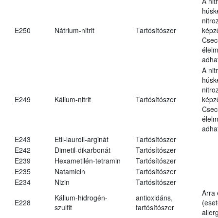
A nit
húsk
nitr
E250
Nátrium-nitrit
Tartósítószer
képz
Csec
élel
adha
A nit
húsk
nitr
E249
Kálium-nitrit
Tartósítószer
képz
Csec
élel
adha
E243
Etil-lauroil-arginát
Tartósítószer
E242
Dimetil-dikarbonát
Tartósítószer
E239
Hexametilén-tetramin
Tartósítószer
E235
Natamicin
Tartósítószer
E234
Nizin
Tartósítószer
Arra
Kálium-hidrogén-
antioxidáns,
E228
(eset
szulfit
tartósítószer
aller