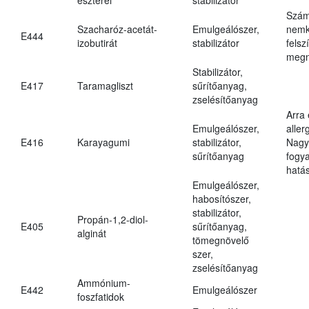
Szám
Szacharóz-acetát-
Emulgeálószer,
nemk
E444
izobutirát
stabilizátor
felsz
megn
Stabilizátor,
E417
Taramagliszt
sűrítőanyag,
zselésítőanyag
Arra
Emulgeálószer,
aller
E416
Karayagumi
stabilizátor,
Nagy
sűrítőanyag
fogy
hatá
Emulgeálószer,
habosítószer,
stabilizátor,
Propán-1,2-diol-
E405
sűrítőanyag,
alginát
tömegnövelő
szer,
zselésítőanyag
Ammónium-
E442
Emulgeálószer
foszfatidok