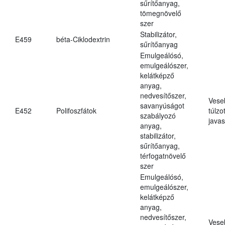
sűrítőanyag,
tömegnövelő
szer
Stabilizátor,
E459
béta-Ciklodextrin
sűrítőanyag
Emulgeálósó,
emulgeálószer,
kelátképző
anyag,
nedvesítőszer,
Vese
savanyúságot
E452
Polifoszfátok
túlzo
szabályozó
javas
anyag,
stabilizátor,
sűrítőanyag,
térfogatnövelő
szer
Emulgeálósó,
emulgeálószer,
kelátképző
anyag,
nedvesítőszer,
Vese