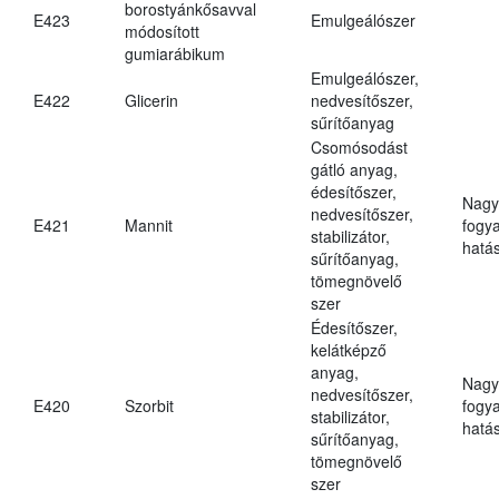
borostyánkősavval
E423
Emulgeálószer
módosított
gumiarábikum
Emulgeálószer,
E422
Glicerin
nedvesítőszer,
sűrítőanyag
Csomósodást
gátló anyag,
édesítőszer,
Nagy
nedvesítőszer,
E421
Mannit
fogy
stabilizátor,
hatá
sűrítőanyag,
tömegnövelő
szer
Édesítőszer,
kelátképző
anyag,
Nagy
nedvesítőszer,
E420
Szorbit
fogy
stabilizátor,
hatá
sűrítőanyag,
tömegnövelő
szer