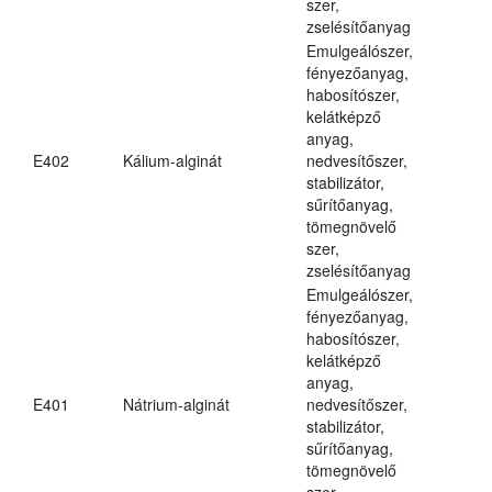
szer,
zselésítőanyag
Emulgeálószer,
fényezőanyag,
habosítószer,
kelátképző
anyag,
E402
Kálium-alginát
nedvesítőszer,
stabilizátor,
sűrítőanyag,
tömegnövelő
szer,
zselésítőanyag
Emulgeálószer,
fényezőanyag,
habosítószer,
kelátképző
anyag,
E401
Nátrium-alginát
nedvesítőszer,
stabilizátor,
sűrítőanyag,
tömegnövelő
szer,