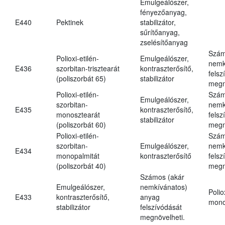
Emulgeálószer,
fényezőanyag,
E440
Pektinek
stabilizátor,
sűrítőanyag,
zselésítőanyag
Szám
Polioxi-etilén-
Emulgeálószer,
nemk
E436
szorbitan-trisztearát
kontraszterősítő,
felsz
(poliszorbát 65)
stabilizátor
megn
Polioxi-etilén-
Szám
Emulgeálószer,
szorbitan-
nemk
E435
kontraszterősítő,
monosztearát
felsz
stabilizátor
(poliszorbát 60)
megn
Polioxi-etilén-
Szám
szorbitan-
Emulgeálószer,
nemk
E434
monopalmitát
kontraszterősítő
felsz
(poliszorbát 40)
megn
Számos (akár
Emulgeálószer,
nemkívánatos)
Polio
E433
kontraszterősítő,
anyag
mono
stabilizátor
felszívódását
megnövelheti.