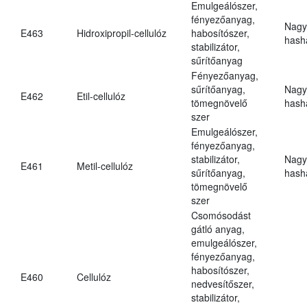
Emulgeálószer,
fényezőanyag,
Nagy
E463
Hidroxipropil-cellulóz
habosítószer,
hasha
stabilizátor,
sűrítőanyag
Fényezőanyag,
sűrítőanyag,
Nagy
E462
Etil-cellulóz
tömegnövelő
hasha
szer
Emulgeálószer,
fényezőanyag,
stabilizátor,
Nagy
E461
Metil-cellulóz
sűrítőanyag,
hasha
tömegnövelő
szer
Csomósodást
gátló anyag,
emulgeálószer,
fényezőanyag,
habosítószer,
E460
Cellulóz
nedvesítőszer,
stabilizátor,