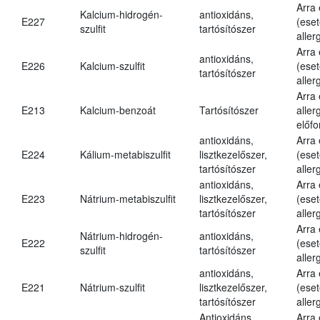
Arra
Kalcium-hidrogén-
antioxidáns,
E227
(eset
szulfit
tartósítószer
aller
Arra
antioxidáns,
E226
Kalcium-szulfit
(eset
tartósítószer
aller
Arra
E213
Kalcium-benzoát
Tartósítószer
aller
előfo
antioxidáns,
Arra
E224
Kálium-metabiszulfit
lisztkezelőszer,
(eset
tartósítószer
aller
antioxidáns,
Arra
E223
Nátrium-metabiszulfit
lisztkezelőszer,
(eset
tartósítószer
aller
Arra
Nátrium-hidrogén-
antioxidáns,
E222
(eset
szulfit
tartósítószer
aller
antioxidáns,
Arra
E221
Nátrium-szulfit
lisztkezelőszer,
(eset
tartósítószer
aller
Antioxidáns,
Arra