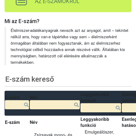
AZ E-SZÁMOKRÓL
Mi az E-szám?
Élelmiszer-adalékanyagnak nevezik azt az anyagot, amit – tekintet
nélkül arra, hogy van-e tápértéke vagy sem – élelmiszerként
önmagában általában nem fogyasztanak, ám az élelmiszerhez
technológiai célból hozzáadva annak részévé válik. Általában kis
mennyiségben, határozott cél elérésére alkalmazzák a
termékekben.
E-szám kereső
Leggyakoribb
Esetle
E-szám
Név
funkció
hatás
Leggyakoribb
Esetle
E-szám
Név
funkció
hatás
Emulgeálószer,
Zsírsavak mono- és