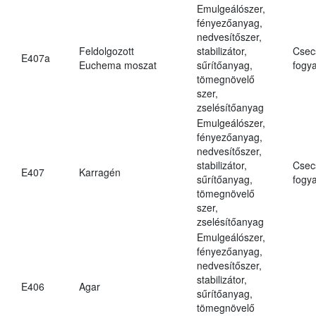
Emulgeálószer,
fényezőanyag,
nedvesítőszer,
Feldolgozott
stabilizátor,
Csec
E407a
Euchema moszat
sűrítőanyag,
fogya
tömegnövelő
szer,
zselésítőanyag
Emulgeálószer,
fényezőanyag,
nedvesítőszer,
stabilizátor,
Csec
E407
Karragén
sűrítőanyag,
fogya
tömegnövelő
szer,
zselésítőanyag
Emulgeálószer,
fényezőanyag,
nedvesítőszer,
stabilizátor,
E406
Agar
sűrítőanyag,
tömegnövelő